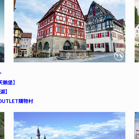
。
天鵝堡
】
湖
】
R OUTLET購物村