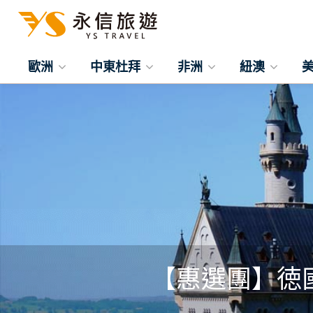
歐洲
中東杜拜
非洲
紐澳
【惠選團】徳國