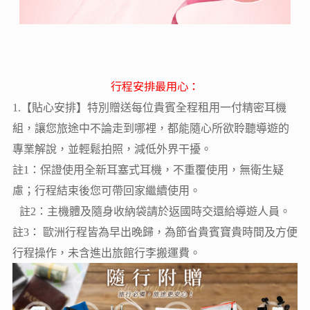
行程安排最用心：
1.【貼心安排】特別贈送每位貴賓全程租用一付精密耳機
組，讓您旅途中不論走到哪裡，都能隨心所欲聆聽導遊的
專業解說，並輕鬆拍照，減低外界干擾。
註1：保證使用全新耳塞式耳機，不重覆使用，無衛生疑
慮；行程結束後您可帶回家繼續使用。
註2：主機體及隨身收納袋請於返國時交還給導遊人員。
：
註3
歐洲行程皆為早出晚歸，為節省貴賓寶貴時間及方便
行程操作，未含進出旅館行李搬運費。