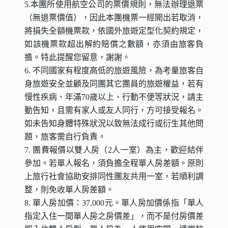
5.本團所使用航空公司的票價規則，無法辦理退票
（無退票價值），因此本團機票一經開出若取消，
將損失全額機票款，依國外旅遊定型化契約規定，
如該機票款超出解約賠償之數額，亦須由旅客負
擔。特此提醒您留意，謝謝。
6. 不同國家有程度高低的旅遊風險，為考量旅客自
身旅遊安全並顧及同團其它團員的旅遊權益，若有
慢性疾病、年滿70歲以上、行動不便等狀況，請主
動告知，且需有家人或友人同行，方可接受報名。
如未告知身體特殊狀況以致無法成行或衍生其他問
題，旅客需自行負責。
7. 團費報價以雙人房（2人一室）為主，歡迎結伴
參加。若單人報名，須負擔全程單人房差額。原則
上旅行社會協助安排同性團友共用一室，若順利調
整，則免收單人房差額。
8. 單人房加價：37,000元。單人房加價係指「單人
指定入住一間單人房之房價差」，而不是付房價差