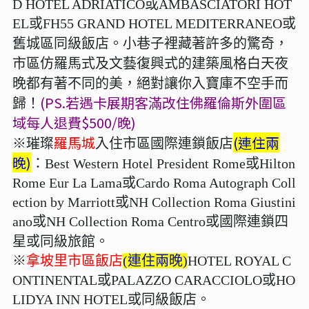
D HOTEL ADRIATICO或AMBASCIATORI HOT
EL或FH55 GRAND HOTEL MEDITERRANEO或
舊城區同級飯店
。小巷子裡藏著許多的驚奇，
市區仿羅馬式及文藝復興式的建築風格白天夜
晚都有著不同的美，絕對讓你入寶庫不空手而
(PS.若遇卡展期客滿改住佛羅倫斯外圍區
歸！
域每人退費$500/晚)
羅馬城
(連住兩
※璀璨
入住市區國際連鎖飯店
晚)
：
Best Western Hotel President Rome或Hilton
Rome Eur La Lama或Cardo Roma Autograph Coll
ection by Marriott或NH Collection Roma Giustini
ano或NH Collection Roma Centro或國際連鎖四
星或同級旅館
。
※
拿坡里市區飯店
(連住兩晚)
HOTEL ROYAL C
ONTINENTAL或PALAZZO CARACCIOLO或HO
LIDYA INN HOTEL或同級飯店。