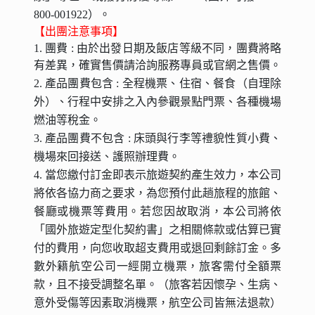
800-001922）。
【出團注意事項】
1. 團費 : 由於出發日期及飯店等級不同，團費將略
有差異，確實售價請洽詢服務專員或官網之售價。
2. 產品團費包含 : 全程機票、住宿、餐食（自理除
外）、行程中安排之入內參觀景點門票、各種機場
燃油等稅金。
3. 產品團費不包含 : 床頭與行李等禮貌性質小費、
機場來回接送、護照辦理費。
4. 當您繳付訂金即表示旅遊契約產生效力，本公司
將依各協力商之要求，為您預付此趟旅程的旅館、
餐廳或機票等費用。若您因故取消，本公司將依
「國外旅遊定型化契約書」之相關條款或估算已實
付的費用，向您收取超支費用或退回剩餘訂金。多
數外籍航空公司一經開立機票，旅客需付全額票
款，且不接受調整名單。（旅客若因懷孕、生病、
意外受傷等因素取消機票，航空公司皆無法退款）