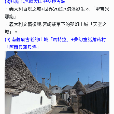
(8)托斯卡尼兩大山中祕境古城
．義大利百塔之城+世界冠軍冰淇淋誕生地 「聖吉米
那諾」。
．義大利文藝復興.宮崎駿筆下的夢幻山城「天空之
城」。
(9) 南義最古老的山城「馬特拉」+夢幻童話蘑菇村
「阿爾貝羅貝洛」