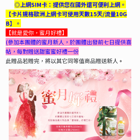
◎上網SIM卡：提供您在國外還可便利上網。
【卡片規格歐洲上網卡可使用天數15天/流量10G
B】。
【就是愛你，蜜月好禮】
(參加本團體的蜜月新人，於團體出發前七日提供喜
帖，每對贈送甜蜜蜜好禮一份
此贈品若贈完
將以其它同等值商品贈送新人
，
。