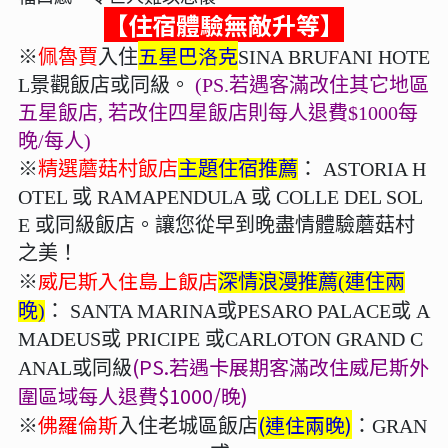
【住宿體驗無敵升等】
五星巴洛克
※
佩魯賈
入住
SINA BRUFANI HOTE
L景觀飯店或同級。
(PS.若遇客滿改住其它地區
五星飯店, 若改住四星飯店則每人退費$1000每
晚/每人)
※
精選蘑菇村飯店
主題住宿推薦
： ASTORIA H
OTEL 或 RAMAPENDULA 或 COLLE DEL SOL
E 或同級飯店。讓您從早到晚盡情體驗蘑菇村
之美！
威尼斯入住島上飯店
※
深情浪漫推薦(連住兩
晚)
：
SANTA MARINA或PESARO PALACE或 A
MADEUS或 PRICIPE 或CARLOTON GRAND C
(PS.若遇卡展期客滿改住威尼斯外
ANAL
或同級
圍區域每人退費$1000/晚)
佛羅倫斯
(連住兩晚)
※
入住老城區飯店
：
GRAN