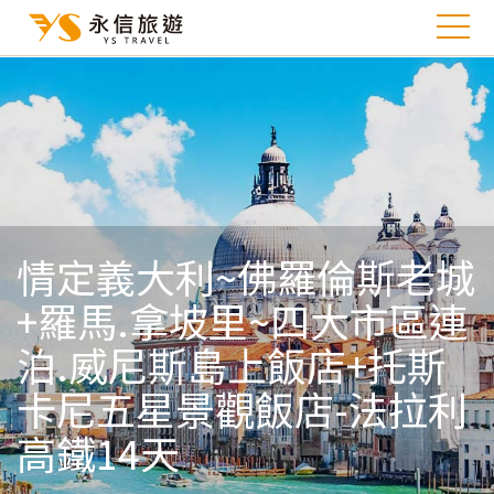
情定義大利~佛羅倫斯老城
+羅馬.拿坡里~四大市區連
泊.威尼斯島上飯店+托斯
卡尼五星景觀飯店-法拉利
高鐵14天