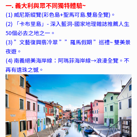
一. 義大利與眾不同獨特體驗~
(1) 威尼斯縱覽(彩色島+聖馬可島.雙島全覽)。
(2) 「卡布里島」- 深入藍洞-國家地理雜誌推薦人生
50個必去之地之一
。
(3) ”文藝復興翡冷翠 ””羅馬假期 ”巡禮~ 雙美景
夜遊
。
(4)
南義絕美海岸線：阿瑪菲海岸線→浪漫全覽。不
再有遺珠之憾。