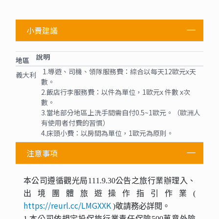
小費建議
說明
地區
1.導遊、司機、領隊服務費：綜合以每天12歐元x天
義大利
數。
2.飯店行李服務費：以件為單位，1歐元x 件數 x次
數。
3.當地部分地區上洗手間需自付0.5~1歐元。（歐洲人
有使用者付費的習慣）
4.床頭小費：以房間為單位，1歐元為原則。
注意事項
本公司遵循觀光局111.9.30公告之旅行業辦理入、
出境團體旅遊操作指引作業(
https://reurl.cc/LMGXXK
)敬請務必詳閱。
1 本公司依規定投保旅行業責任保險500萬意外險