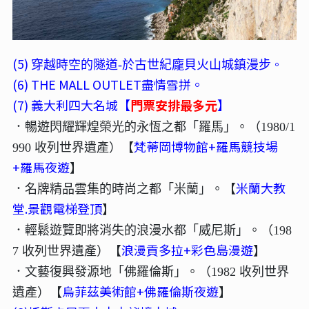
(5)
。
穿越時空的隧道-於古世紀龐貝火山城鎮漫步
(6) THE MALL OUTLET盡情雪拼。
(7) 義大利四大名城【
門票安排最多元
】
．暢遊閃耀輝煌榮光的永恆之都「羅馬」。（1980/1
梵蒂岡博物館+羅馬競技場
990 收列世界遺產）【
+羅馬夜遊
】
米蘭大教
．名牌精品雲集的時尚之都「米蘭」。【
堂.景觀電梯登頂
】
．輕鬆遊覽即將消失的浪漫水都「威尼斯」。（198
浪漫貢多拉+彩色島漫遊
7 收列世界遺產）【
】
．文藝復興發源地「佛羅倫斯」。（1982 收列世界
烏菲茲美術館+佛羅倫斯夜遊
遺產）【
】