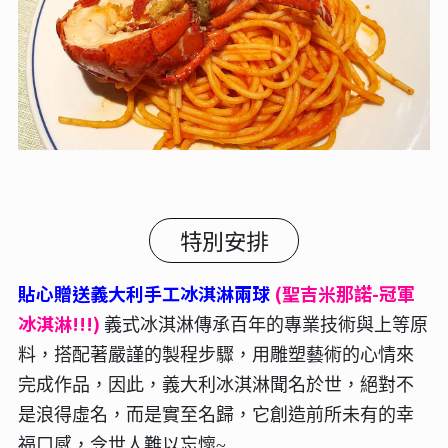
特別安排
貼心贈送義大利手工冰淇淋兩球
(聖吉米那諾-冠軍
冰淇淋!!!)
義式冰淇淋傳承百年的專業技術與上等原
料，搭配著嚴謹的製程步驟，用雕塑藝術的心情來
完成作品，因此，義大利冰淇淋聞名於世，絕對不
是浪得虛名，而是實至名歸，它創造前所未有的幸
福口感，令世人難以忘懷~