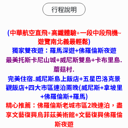
行程說明
(
中華航空直飛+高鐵體驗+一段中段飛機~
)
遊覽南北義最輕鬆
獨家雙夜遊：羅馬深遊+佛羅倫斯夜遊
最美托斯卡尼山城+威尼斯雙島+卡布里島.
蘑菇村.
完美住宿.威尼斯島上飯店+五星巴洛克景
觀飯店+四大市區連泊兩晚(威尼斯+拿坡里
+佛羅倫斯+羅馬)
精心推薦：佛羅倫斯老城市區
2
晚連泊，盡
享文藝復興烏菲茲美術館
+
文藝復興佛羅倫
斯夜遊