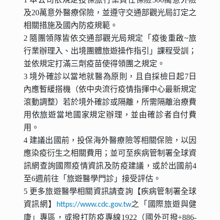
及20萬意外醫療保險，並遵守交通部觀光局訂定之
相關措施及國內防疫規範。
2 隨團領隊皆依交通部觀光局規定「疫後重啟~旅
行業辦理入、出境團體旅遊操作指引」課程受訓；
並依規定打滿三劑疫苗使得領團之規定。
3 境外確診以當地就醫為原則，且自採檢日起7日
內應暫緩搭機（依中央流行疫情指揮中心最新規定
滾動調整）若於境外確診或隔離，所需隔離治療費
用依旅遊當地國家規定辦理，並由確診者自付費
用。
4 建議出國前，投保海外醫療險等相關保險，以因
應染疫衍生之相關費用；並可至疾病管制署全球資
訊網查詢國際疫情資訊及防疫建議，或於出國前4
至6週前往「旅遊醫學門診」接受評估。
5 更多旅遊醫學相關資訊請查詢【疾病管制署全球
資訊網】
之「國際旅遊與健
https://www.cdc.gov.tw
康」專區，或撥打防疫專線1922（國外可撥+886-