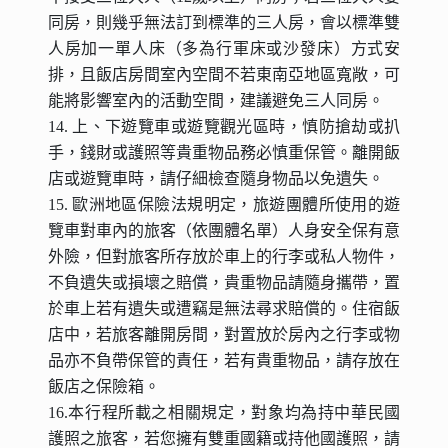
同房，則幾乎無法訂到標準的三人房，會以標準雙
人房加一單人床（多為行軍床或沙發床）方式安
排，且飯店房間室內空間不若東南亞地區寬敞，可
能將影響室內的活動空間，建議避免三人同房。
14. 上、下遊覽車或遊覽觀光區時，慎防搶劫或扒
手，錢財或護照等貴重物品務必慎重保管。離開飯
店或遊覽車時，請仔細檢查隨身物品以免遺失。
15. 歐洲地區保險法規明定，旅遊團體所使用的遊
覽車對車內的旅客（依團體名單）人身安全保有意
外險，但對旅客所存放於車上的行李或私人物件，
不負遺失或損壞之賠償，貴重物品請隨身攜帶，置
於車上若有遺失或遭竊是無法尋求賠償的。住宿飯
店中，若旅客離開房間，對置放於房內之行李或物
品亦不負帶保管的責任，若有貴重物品，請存放在
飯店之保險箱。
16.本行程所載之相關規定，對象均為持中華民國
護照之旅客，若您擁有雙重國籍或持他國護照，請