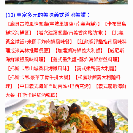
(10) 豐富多元的美味義式道地美饌：
【龐貝古城風情餐廳(拿坡里披薩+南義海鮮) 】
【
卡布里島
鮮採海鮮餐
】
【岩穴建築餐廳(南義香烤豬肋排) 】【北義
黃金燉飯+米蘭手炸肉排風味餐】【紅龍蝦評鑑指南風味料
理或米其林推薦餐廳】【加達湖海鮮義大利麵】【威尼斯
海鮮燉飯風味料理】【義式墨魚麵+酥炸海鮮拼盤料理】
【托斯卡尼山城香料烤雞風味】【義式嫩鴨義大利麵】
【托斯卡尼.豪華丁骨牛排大餐】【松露珍饌義大利麵料
理】【中日義式海鮮自助百匯+巴西窯烤】【義式龍蝦海鮮
大餐+托斯卡尼紅酒暢飲】