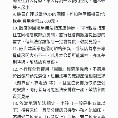
即入住雙人房型，單人房為一人使用空間，通常較
雙人房小。
9. 機票自理或當地JOIN團體，可扣除團體機票(含
稅金)費用台幣32,000元。
10. 飯店的團體房無法指定連通房、同行親友指定
住在同樓層或鄰近房間，旅行社會向飯店提出您的
需求，但無法保證飯店一定會提供，敬請見諒。
11. 飯店建築常遇房間規格差異，或飯店善意升等
造成房間大小不一，此非本公司所能掌控，亦無差
別待遇，敬請旅客諒察。
12. 本行程全程使用『團體』經濟艙機票，不適用
於出發前預先選位，也無法事先確認座位相關需求
（如靠窗、靠走道..等），且座位安排乃依航空公
司安排，同行者有可能無法安排在一起，敬請參團
貴賓見諒。
13. 依當地消防法規定，小孩（一般是指12歲以
下）須有床位，且部分飯店只接受小孩才能加床，
不接受三位大人（12歲以上）同房；若三位大人要