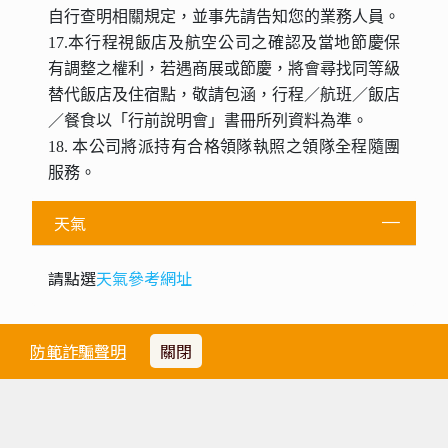
自行查明相關規定，並事先請告知您的業務人員。
17.本行程視飯店及航空公司之確認及當地節慶保
有調整之權利，若遇商展或節慶，將會尋找同等級
替代飯店及住宿點，敬請包涵，行程／航班／飯店
／餐食以「行前說明會」書冊所列資料為準。
18. 本公司將派持有合格領隊執照之領隊全程隨團
服務。
天氣
請點選
天氣參考網址
防範詐騙聲明
關閉
旅行業責任保險說明
隱私權政策
社群總覽