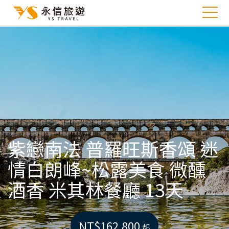
紫戀南法 普羅旺斯香頌 迷
情白朗峰~松露美食 微醺
酒香 米其林餐廳 13天
NT$162,800
起