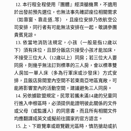
9. 機票自理或當地JOIN團體可扣除團體機票(含稅
金).費用
台幣27,000.
-
元。
※因各航空公司機票價
格依出發日期區間有所差異，故如有JOIN TOUR
需求
，請洽服務人員另行報價，並以實際報價為
準。
10. 飯店的團體房無法指定連通房、同行親友指定
住在同樓層或鄰近房間，旅行社會向飯店提出您的
需求，但無法保證飯店一定會提供，敬請見諒。
11. 飯店建築常遇房間規格差異，或飯店善意升等
造成房間大小不一，此非本公司所能掌控，亦無差
別待遇，敬請旅客諒察。
12. 本行程全程使用『團體』經濟艙機票，不適用
於出發前預先選位，也無法事先確認座位相關需求
（如靠窗、靠走道..等），且座位安排乃依航空公
司安排，同行者有可能無法安排在一起，敬請參團
貴賓見諒。
13. 依當地消防法規定，小孩（一般是指12歲以
下）須有床位，且部分飯店只接受小孩才能加床，