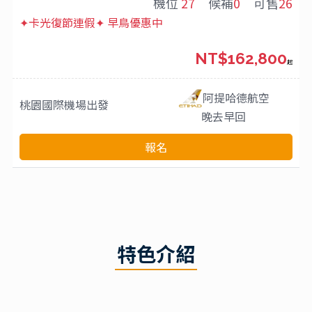
機位
27
候補
0
可售
26
✦卡光復節連假✦ 早鳥優惠中
NT$162,800
起
阿提哈德航空
桃園國際機場
出發
晚去早回
報名
特色介紹