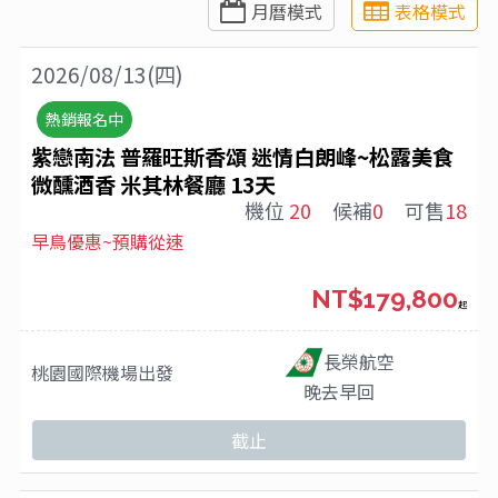
月曆模式
表格模式
2026/08/13(四)
熱銷報名中
紫戀南法 普羅旺斯香頌 迷情白朗峰~松露美食
微醺酒香 米其林餐廳 13天
機位
20
候補
0
可售
18
早鳥優惠~預購從速
NT$179,800
起
長榮航空
桃園國際機場
出發
晚去早回
截止