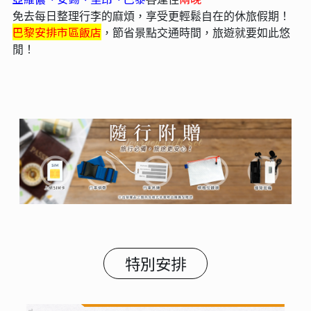
深入南法美食饗宴
米其林推薦餐：
亞爾
巴黎~和平咖啡館
(世界十大咖啡館之一)
從尼斯沙拉、法式田螺、法式油封鴨、紅酒燉肉、松露料
理等眾多地方料理給你食在法國在地必吃體驗。
貼心提醒：若遇客滿或休息，將精選其他特色料理，敬請
知悉。
住宿安排
亞維儂、安錫
里昂、巴黎
兩晚
、
各連住
免去每日整理行李的麻煩，享受更輕鬆自在的休旅假期！
巴黎安排市區飯店
，節省景點交通時間，旅遊就要如此悠
閒！