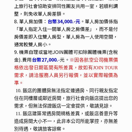
將損失全額機票款，依國外旅遊定型化契約規定，
如該機票款超出解約賠償之數額，亦須由旅客負
擔。特此提醒您留意，謝謝。
6. 不同國家有程度高低的旅遊風險，為考量旅客
自身旅遊安全並顧及同團其它團員的旅遊權益，若
有慢性疾病、年滿70歲以上、行動不便等狀況，
請主動告知，且需有家人或友人同行，方可接受報
名。如未告知身體特殊狀況以致無法成行或衍生其
他問題，旅客需自行負責。
7. 團費報價以雙人房（2人一室）為主，歡迎結伴
參加。若單人報名，須負擔全程單人房差額。原則
上旅行社會協助安排同性團友共用一室，若順利調
整，則免收單人房差額。
8. 單人房加價：
台幣34,000.-元
。單人房加價係指
「單人指定入住一間單人房之房價差」，而不是付
房價差即入住雙人房型，單人房為一人使用空間，
通常較雙人房小。