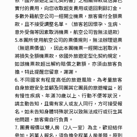
1. 團費 : 由於出發日期及飯店等級不同，團費將略
有差異，確實售價請洽詢服務專員或官網之售價。
2. 產品團費包含 : 全程機票、住宿、餐食（自理除
外）、行程中安排之入內參觀景點門票、各種機場
燃油等稅金。
3. 產品團費不包含 : 床頭與行李等禮貌性質小費、
機場來回接送、護照辦理費。
4. 當您繳付訂金即表示旅遊契約產生效力，本公
司將依各協力商之要求，為您預付此趟旅程的旅
館、餐廳或機票等費用。若您因故取消，本公司將
依「國外旅遊定型化契約書」之相關條款或估算已
實付的費用，向您收取超支費用或退回剩餘訂金。
多數外籍航空公司一經開立機票，旅客需付全額票
款，且不接受調整名單。（旅客若因懷孕、生病、
意外受傷等因素取消機票，航空公司皆無法退款）
5.本團所使用航空公司的票價規則，無法辦理退票
（無退票價值），因此本團機票一經開出若取消，