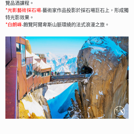
覽品酒課程。
*光影藝術採石場
-藝術家作品投影於採石場巨石上，形成獨
特光影效果。
*白朗峰
-飽覽阿爾卑斯山脈環繞的法式浪漫之旅。