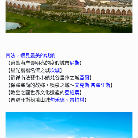
南法，遇見最美的城鎮
【蔚藍海岸最明亮的度假城市
尼斯
】
【星光褶褶名流之城
坎城
】
【徜徉南法藝術小鎮梵谷畫作之城
亞爾
】
【保羅塞尚的故鄉，噴泉之城～
艾克斯.普羅旺斯
】
【教皇之國世界文化遺產的
亞維農
】
【普羅旺斯秘境山城
勾禾德、雷柏村
】