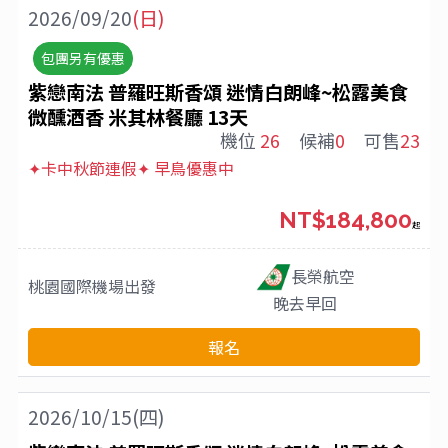
2026/09/20
(日)
包團另有優惠
紫戀南法 普羅旺斯香頌 迷情白朗峰~松露美食
微醺酒香 米其林餐廳 13天
機位
26
候補
0
可售
23
✦卡中秋節連假✦ 早鳥優惠中
NT$184,800
起
長榮航空
桃園國際機場
出發
晚去早回
報名
2026/10/15(四)