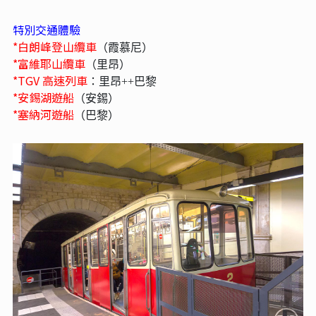
特別交通體驗
*白朗峰登山纜車
（霞慕尼）
*富維耶山纜車
（里昂）
*TGV 高速列車
：里昂++巴黎
*安錫湖遊船
（安錫）
*塞納河遊船
（巴黎）