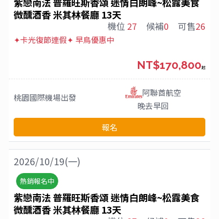
紫戀南法 普羅旺斯香頌 迷情白朗峰~松露美食
微醺酒香 米其林餐廳 13天
機位
27
候補
0
可售
26
✦卡光復節連假✦ 早鳥優惠中
NT$170,800
起
阿聯酋航空
桃園國際機場
出發
晚去早回
報名
2026/10/19(一)
熱銷報名中
紫戀南法 普羅旺斯香頌 迷情白朗峰~松露美食
微醺酒香 米其林餐廳 13天