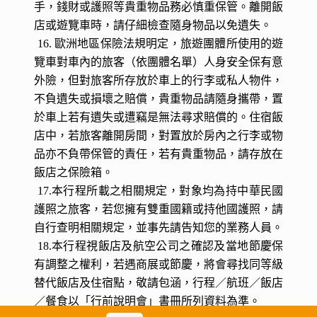
不接受三位大人（12歲以上）同房；若三位大人要
同房，則幾乎無法訂到標準的三人房，會以標準雙
人房加一單人床（多為行軍床或沙發床）方式安
排，且飯店房間室內空間不若東南亞地區寬敞，可
能將影響室內的活動空間，建議避免三人同房。
14. 另依據歐盟規定，民眾若攜未滿14歲的兒童同
行進入申根區時，必須提供能證明彼此關係的文件
或父母（或監護人）的同意書，而且所有相關文件
均應翻譯成英文或擬前往國家的官方語言。
15. 上、下遊覽車或遊覽觀光區時，慎防搶劫或扒
手，錢財或護照等貴重物品務必慎重保管。離開飯
店或遊覽車時，請仔細檢查隨身物品以免遺失。
16. 歐洲地區保險法規明定，旅遊團體所使用的遊
覽車對車內的旅客（依團體名單）人身安全保有意
外險，但對旅客所存放於車上的行李或私人物件，
不負遺失或損壞之賠償，貴重物品請隨身攜帶，置
於車上若有遺失或遭竊是無法尋求賠償的。住宿飯