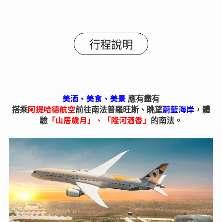
行程說明
美酒、美食、美景
應有盡有
阿提哈德
航空
蔚藍海岸
搭乘
前往南法普羅旺斯、眺望
，體
「山居歲月」、「隆河酒香」
驗
的南法。