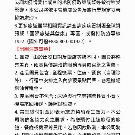
乾洗手液等防疫用品。
2.旅客出發前若有發燒、呼吸道不適或其他傳染性
症狀，請主動告知業務或領隊，並依醫師建議評估
是否適合出行。
3.行程中若出現身體不適，應立即告知領隊或導
遊，並依現場狀況安排就醫或暫停活動。
4.旅途中或返國時，曾有發燒、腹瀉、出疹或呼吸
道不適等疑似傳染病症狀，請於入境時主動告知機
場檢疫人員；返國後21天內，若有身體不適，請盡
速就醫，並告知醫師旅遊史及接觸史。
5.如因疫情變化或目的地防疫政策調整導致行程受
影響，本公司將依主管機關公告及旅行業規定妥善
協調處理。
6.更多旅遊醫學相關資訊請查詢疾病管制署全球資
訊網「國際旅遊與健康」專區，或撥打防疫專線
1922（國外可撥+886-800-001922）。
【出團注意事項】