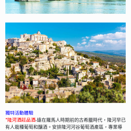
獨特活動體驗
*隆河酒莊品酒
-遠在羅馬人時期前的古希臘時代，隆河早已
有人栽種葡萄和釀酒。安排
隆河河谷葡萄酒產區，專業導