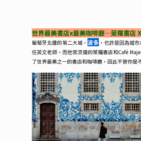
世界最美書店x最美咖啡廳
─
萊羅書店 
波多
葡萄牙北邊的第二大城，
，
也許是因為城市
的萊羅書店和Café Ma
任英文老師，而他常流連
了世界最美之一的書店和咖啡廳，因此不管你是