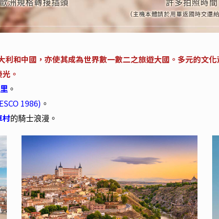
大利和中國，亦使其成為世界數一數二之旅遊大國。多元的文化
榮光。
里
。
ESCO 1986)
。
車村
的騎士浪漫。