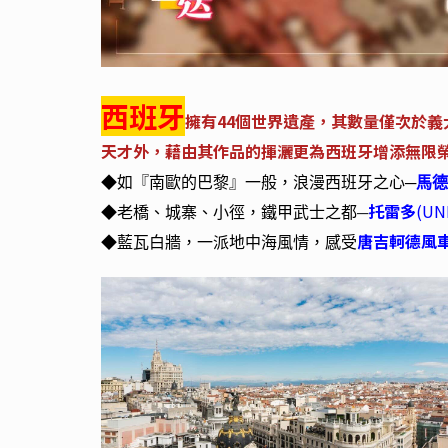
西班牙
擁有
44
個世界遺產，其數量僅次於義
天才外，藉由其作品的揮灑更為西班牙增添無限
◆如『南歐的巴黎』一般，浪漫西班牙之心─
馬德
托雷多
(UN
◆
老橋、城寨、小徑，鐵甲武士之都
─
唐吉軻德風
◆
藍瓦白牆，一派地中海風情，感受