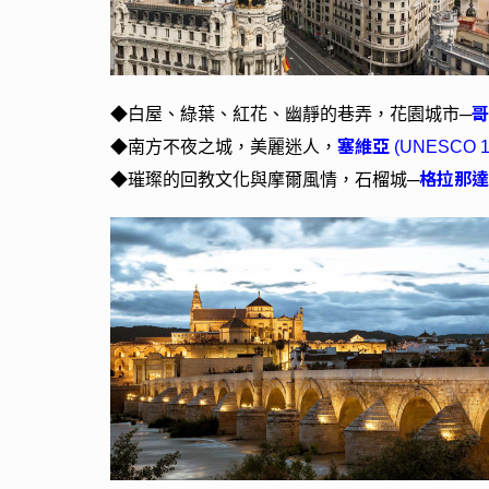
哥
◆
白屋、綠葉、紅花、幽靜的巷弄，花園城市─
塞維亞
◆
南方不夜之城，美麗迷人，
(UNESCO 1
格拉那
◆
璀璨的回教文化與摩爾風情，石榴城─