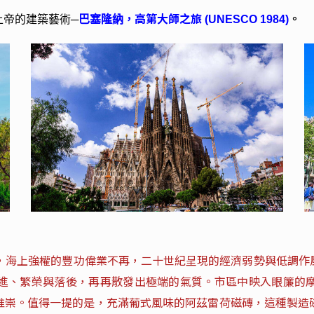
高第大師之旅
。
上帝的建築藝術─
巴塞隆納，
(UNESCO 1984)
期，海上強權的豐功偉業不再，二十世紀呈現的經濟弱勢與低調作
進、繁榮與落後，再再散發出極端的氣質。市區中映入眼簾的
推崇。值得一提的是，充滿葡式風味的阿茲雷荷磁磚，這種製造