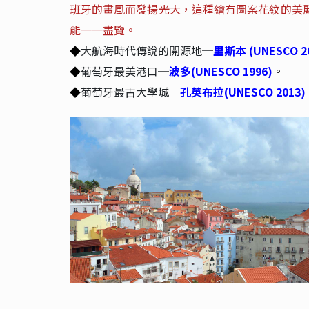
班牙的畫風而發揚光大，這種繪有圖案花紋的美
能一一盡覽。
大航海時代傳說的開源地─
里斯本
(UNESCO 2
◆
葡萄牙最美港口─
波多(UNESCO 1996)
。
◆
葡萄牙最古大學城─
孔英布拉(UNESCO 2013)
◆