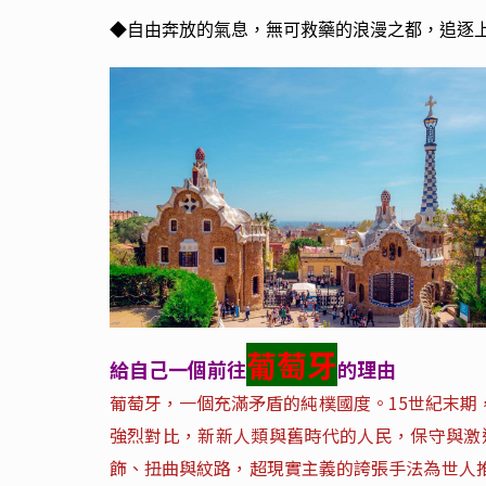
◆
自由奔放的氣息，無可救藥的浪漫之都，追逐
葡萄牙
給自己一個前往
的理由
葡萄牙，一個充滿矛盾的純樸國度。15世紀末
強烈對比，新新人類與舊時代的人民，保守與激
飾、扭曲與紋路，超現實主義的誇張手法為世人