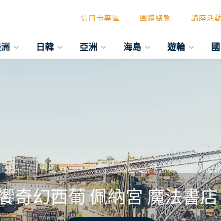
信用卡專區
團體總覽
講座活
美洲
日韓
亞洲
海島
遊輪
國
奇幻西葡 佩納宮 魔法書店