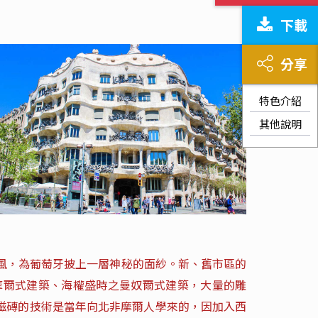
下載
分享
特色介紹
其他說明
風，為葡萄牙披上一層神秘的面紗。新、舊市區的
摩爾式建築、海權盛時之曼奴爾式建築，大量的雕
磁磚的技術是當年向北非摩爾人學來的，因加入西