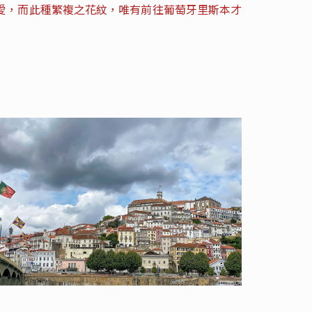
愛，而此種繁複之花紋，唯有前往葡萄牙里斯本才