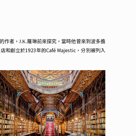
作者，J.K.羅琳前來探究，當時他曾來到波多擔
創立於1923年的Café Majestic，分別被列入