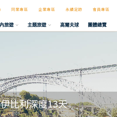
動
同業專區
企業專區
永續足跡
會員專區
內旅遊
主題旅遊
高爾夫球
團體總覽
 伊比利深度13天