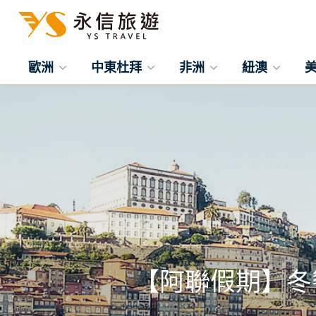
歐洲
中東杜拜
非洲
紐澳
【阿聯假期】冬饗