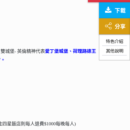
下載
分享
P.S
我愛你拍攝場景的威克洛國
. 威克洛國家公園-
家公園
。有著迷人的自然風光、連綿的山丘以及波
特色介紹
光粼粼的湖泊
請輸入圖片文字介紹或敘述。
其他說明
愛丁堡城堡、荷理路德王