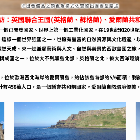
訪：英國聯合王國(英格蘭、蘇格蘭)、愛爾蘭共
一個已開發國家、世界上第一個工業化國家，在19世紀和20世
。這樣一個世界強國之一，也擁有豐富的自然資源與文化遺產，
渾然天成。來一趟兼顧藝術與人文、自然與美景的西歐島國之旅
構成國
之一，位於
大不列顛島
北部，
英格蘭
之北，被
大西洋
環繞
，位於歐洲西北海岸的愛爾蘭島，約佔該島南部的5/6面積。剩餘
共計有458萬人口，是一個議會共和制國家。愛爾蘭自然環境優