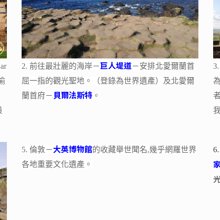
巨人堤道
r
2. 前往最壯麗的海岸－
－安排北愛爾蘭首
3
偷
屈一指的觀光聖地。（登錄為世界遺產）及北愛爾
貝爾法斯特
蘭首府－
。
最