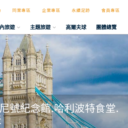
動
同業專區
企業專區
永續足跡
會員專區
內旅遊
主題旅遊
高爾夫球
團體總覽
尼號紀念館.哈利波特食堂.
天