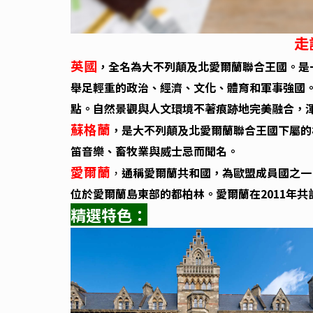
走
英國
全名為大不列顛及北愛爾蘭聯合王國。是
，
舉足輕重的政治、經濟、文化、體育和軍事強國
點。自然景觀與人文環境不著痕跡地完美融合，
蘇格蘭
，是
大不列顛及北愛爾蘭聯合王國
下屬的
笛
音樂、
畜牧業
與
威士忌
而聞名。
愛爾蘭
通稱愛爾蘭共和國，為歐盟成員國之一
，
位於愛爾蘭島東部的都柏林。愛爾蘭在2011年
精選特色：