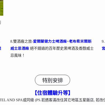
大英博物館
著
5. 倫敦－
的收藏舉世聞名,幾乎網羅世界
6
各地重要文化遺產。
愛爾蘭健力士啤酒廠
老布希米爾斯