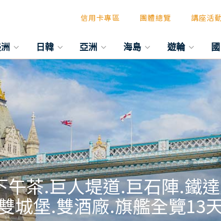
信用卡專區
團體總覽
講座活
美洲
日韓
亞洲
海島
遊輪
國
午茶.巨人堤道.巨石陣.鐵達
雙城堡.雙酒廠.旗艦全覽13