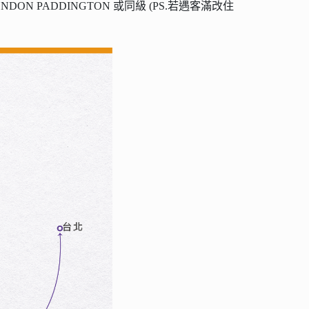
. 雙城堡- 英倫精神代表
宮。
若改住四星飯店則每人退費$1000每晚每人)
 LONDON PADDINGTON 或同級 (PS.若遇客滿改住