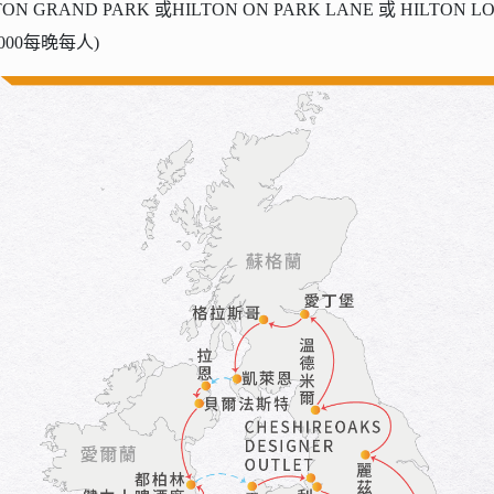
與
8.雙酒廠之旅-
+
9
達
威士忌酒廠
絕不錯過的百年歷史黑啤酒及香醇威士
忌風味！
特別安排
【住宿體驗升等】
HOTEL AND SPA或同級 (PS.若遇客滿改住其它地區五星飯店, 
N GRAND PARK 或HILTON ON PARK LANE 或 HILTON
00每晚每人)