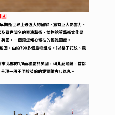
和國
紀早期是世界上最強大的國家，擁有巨大影響力、
以及舉世聞名的表演藝術、博物館等藝術文化景
，英國，一個讓您傾心嚮往的優雅國度。
包圍，由約790多個島嶼組成。
]
以
格子花紋
、
風
東北部的1/6面積屬於英國，稱北愛爾蘭。首都
美，呈現一股不同於英倫的愛爾蘭古典氣息。