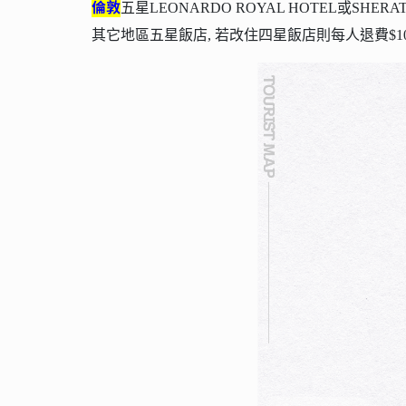
7.航海迷推崇的英國皇家郵輪鐵達尼號，在工藝
鐵
美學上的歷史記錄，忠實呈現在貝爾法斯特的
尼號博物館
內。
愛丁堡
五星SHERATON GRAND 
倫敦
五星LEONARDO ROYAL HOTEL或SHERATO
其它地區五星飯店, 若改住四星飯店則每人退費$10