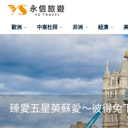
歐洲
中東杜拜
非洲
紐澳
臻愛五星英蘇愛～彼得兔下