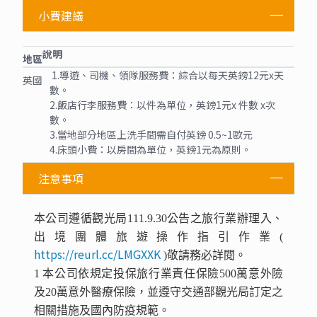
小費建議
說明
地區
1.導遊、司機、領隊服務費：綜合以每天英鎊12元x天
英國
數。
2.飯店行李服務費：以件為單位，英鎊1元x 件數 x次
數。
3.當地部分地區上洗手間需自付英鎊 0.5~1歐元
4.床頭小費：以房間為單位，英鎊1元為原則。
注意事項
本公司遵循觀光局111.9.30公告之旅行業辦理入、
出境團體旅遊操作指引作業(
https://reurl.cc/LMGXXK
)敬請務必詳閱。
1 本公司依規定投保旅行業責任保險500萬意外險
及20萬意外醫療保險，並遵守交通部觀光局訂定之
相關措施及國內防疫規範。