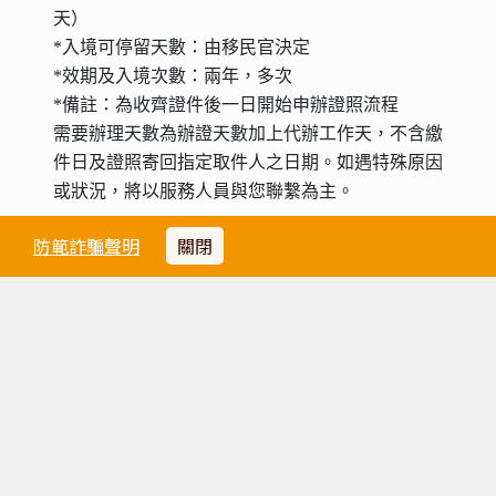
天）
*入境可停留天數：由移民官決定
*效期及入境次數：兩年，多次
*備註：為收齊證件後一日開始申辦證照流程
需要辦理天數為辦證天數加上代辦工作天，不含繳
件日及證照寄回指定取件人之日期
。
如遇特殊原因
或狀況，將以服務人員與您聯繫為主
。
防範詐騙聲明
關閉
天氣
請點選
天氣參考網址
旅行業責任保險說明
隱私權政策
社群總覽