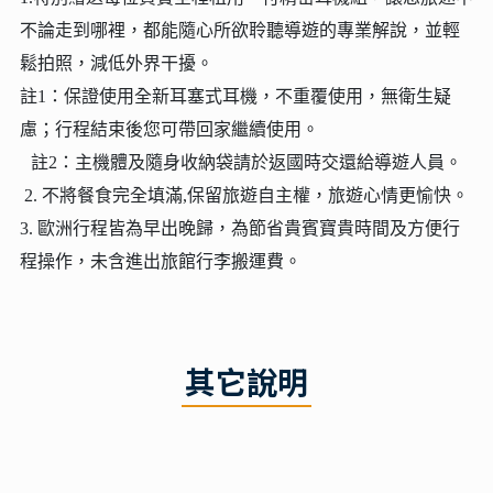
不論走到哪裡，都能隨心所欲聆聽導遊的專業解說，並輕
鬆拍照，減低外界干擾。
註1：保證使用全新耳塞式耳機，不重覆使用，無衛生疑
慮；行程結束後您可帶回家繼續使用。
註2：主機體及隨身收納袋請於返國時交還給導遊人員。
2. 不將餐食完全填滿,保留旅遊自主權，旅遊心情更愉快。
3. 歐洲行程皆為早出晚歸，為節省貴賓寶貴時間及方便行
程操作，未含進出旅館行李搬運費。
其它說明