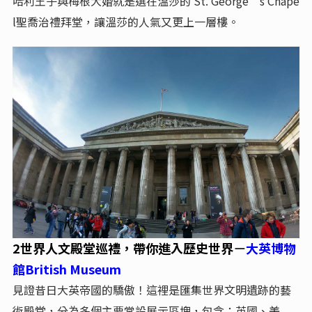
哈利王子與梅根大婚就是選在溫莎的 St. George’s Chape
l聖喬治禮拜堂，讓溫莎的人氣又更上一層樓。
2世界人文殿堂巡禮，帶你進入歷史世界
大英博物
－
館British Museum
見證昔日大英帝國的驕傲！這裡是匯集世界文明遺跡的藝
術殿堂，分為多個主要常設展示區塊，包含：英國、美