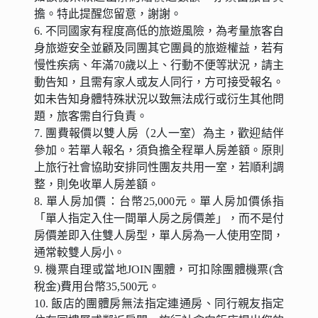
擔。特此提醒您留意，謝謝。
6. 不同國家有程度高低的旅遊風險，為考量旅客自
身旅遊安全並顧及同團其它團員的旅遊權益，若有
慢性疾病、年滿70歲以上、行動不便等狀況，請主
動告知，且需有家人或友人同行，方可接受報名。
如未告知身體特殊狀況以致無法成行或衍生其他問
題，旅客需自行負責。
7. 團費報價以雙人房（2人一室）為主，歡迎結伴
參加。若單人報名，須負擔全程單人房差額。原則
上旅行社會協助安排同性團友共用一室，若順利調
整，則免收單人房差額。
8. 單人房加價：台幣25,000元。單人房加價係指
「單人指定入住一間單人房之房價差」，而不是付
房價差即入住雙人房型，單人房為一人使用空間，
通常較雙人房小。
9. 機票自理或當地JOIN團體，可扣除團體機票(含
稅金)費用台幣35,500元。
10. 飯店的團體房無法指定連通房、同行親友指定