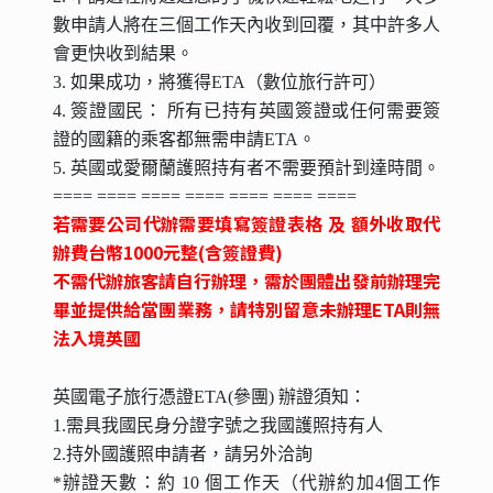
數申請人將在三個工作天內收到回覆，其中許多人
會更快收到結果。
3. 如果成功，將獲得ETA（數位旅行許可）
4. 簽證國民： 所有已持有英國簽證或任何需要簽
證的國籍的乘客都無需申請ETA。
5. 英國或愛爾蘭護照持有者不需要預計到達時間。
==== ==== ==== ==== ==== ==== ====
若需要公司代辦需要填寫簽證表格
及
額外收取代
辦費台幣1000
元整(
含簽證費)
不需代辦旅客請自行辦理，需於團體出發前辦理完
畢並提供給當團業務
，請特別留意未辦理ETA則
無
法入境英國
英國電子旅行憑證ETA(參團) 辦證須知：
1.需具我國民身分證字號之我國護照持有人
2.持外國護照申請者，請另外洽詢
*辦證天數：約 10 個工作天（代辦約加4個工作