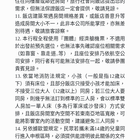
住在同樓層或鄰近房間，旅行社會向飯店提出您的
需求，但無法保證飯店一定會提供，敬請見諒。
11. 飯店建築常遇房間規格差異，或飯店善意升等
造成房間大小不一，此非本公司所能掌控，亦無差
別待遇，敬請旅客諒察。
12. 本行程全程使用『團體』經濟艙機票，不適用
於出發前預先選位，也無法事先確認座位相關需求
（如靠窗、靠走道..等），且座位安排乃依航空公
司安排，同行者有可能無法安排在一起，敬請參團
貴賓見諒。
13. 依當地消防法規定，小孩（一般是指12歲以
下）須有床位，且部分飯店只接受小孩才能加床，
不接受三位大人（12歲以上）同房；若三位大人要
同房，則幾乎無法訂到標準的三人房，會以標準雙
人房加一單人床（多為行軍床或沙發床）方式安
排，且飯店房間室內空間不若東南亞地區寬敞，可
能將影響室內的活動空間，建議避免三人同房。
14. 另依據歐盟規定，民眾若攜未滿14歲的兒童同
行進入申根區時，必須提供能證明彼此關係的文件