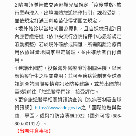
2 隨團領隊皆依交通部觀光局規定「疫後重啟~旅
行業辦理入、出境團體旅遊操作指引」課程受訓；
並依規定打滿三劑疫苗使得領團之規定。
3 境外確診以當地就醫為原則，且自採檢日起7日
內應暫緩搭機（依中央流行疫情指揮中心最新規定
滾動調整）若於境外確診或隔離，所需隔離治療費
用依旅遊當地國家規定辦理，並由確診者自付費
用。
4 建議出國前，投保海外醫療險等相關保險，以因
應染疫衍生之相關費用；並可至疾病管制署全球資
訊網查詢國際疫情資訊及防疫建議，或於出國前4
至6週前往「旅遊醫學門診」接受評估。
5 更多旅遊醫學相關資訊請查詢【疾病管制署全球
資訊網】
之「國際旅遊與健
https://www.cdc.gov.tw
康」專區，或撥打防疫專線1922（國外可撥+886-
800-001922）。
【出團注意事項】