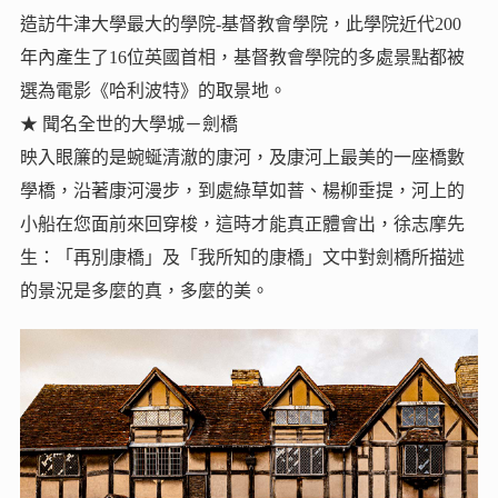
造訪牛津大學最大的學院-基督教會學院，此學院近代200
年內產生了16位英國首相，基督教會學院的多處景點都被
選為電影《哈利波特》的取景地。
★ 聞名全世的大學城－劍橋
映入眼簾的是蜿蜒清澈的康河，及康河上最美的一座橋數
學橋，沿著康河漫步，到處綠草如萻、楊柳垂提，河上的
小船在您面前來回穿梭，這時才能真正體會出，徐志摩先
生：「再別康橋」及「我所知的康橋」文中對劍橋所描述
的景況是多麼的真，多麼的美。