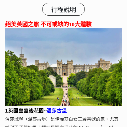
行程說明
絕美英國之旅 不可或缺的10大體驗
1英國皇室後花園
溫莎古堡
~
溫莎城堡（溫莎古堡）是伊麗莎白女王最喜歡的家，尤其