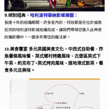
9.
絕對經典
，
哈利波特華納影城樂園：
長達十年的拍攝期間，許多室內的、特效都是在位於倫敦
近郊的哈利波特影城拍攝完成。讓我們帶領您進入此神奇
的攝影棚中。一園多年嚮往的魔法夢。
10.
美食饗宴 多元英國美食文化，中西式自助餐
、
炸
魚薯條風味餐、英式鄉村烤雞風味
、古堡區英式下
午茶
、
約克布丁+英式烤肉風味
、道地港式飲茶，餐
食多元且美味。