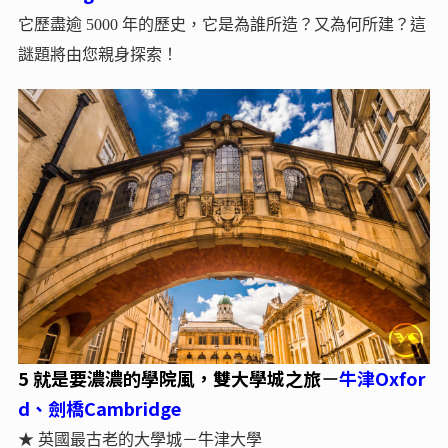
它歷盡逾 5000 年的歷史，它是為誰所造？又為何所建？這
謎題將由您親身探索！
5 就是要濃濃的學院風，雙大學城之旅
牛津Oxfor
－
d、劍橋Cambridge
★ 英國最古老的大學城－牛津大學