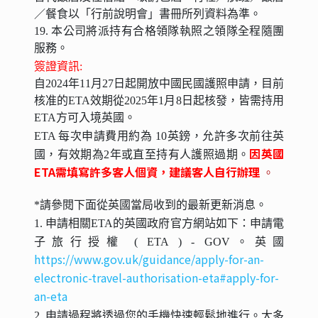
／餐食以「行前說明會」書冊所列資料為準。
19. 本公司將派持有合格領隊執照之領隊全程隨團
服務。
簽證資訊:
自2024年11月27日起開放中國民國護照申請，目前
核准的ETA效期從2025年1月8日起核發，
皆需持用
ETA方可入境英國
。
ETA 每次申請費用約為 10英鎊，允許多次前往英
因英國
國，有效期為2年或直至持有人護照過期。
ETA
需填寫許多客人個資，建議客人自行辦理
。
*請參閱下面從英國當局收到的最新更新消息。
1. 申請相關ETA的英國政府官方網站如下：申請電
子旅行授權 ( ETA ) - GOV。英國
https://www.gov.uk/guidance/apply-for-an-
electronic-travel-authorisation-eta#apply-for-
an-eta
2. 申請過程將透過您的手機快速輕鬆地進行。大多