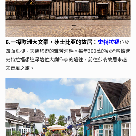
6.一探歐洲大文豪，莎士比亞的故居
：
史特拉福
位於
四面垂柳、天鵝悠遊的雅芳河畔。每年300萬的觀光客擠進
史特拉福想追尋這位大劇作家的過往，前往莎翁故居來趟
文青風之旅。