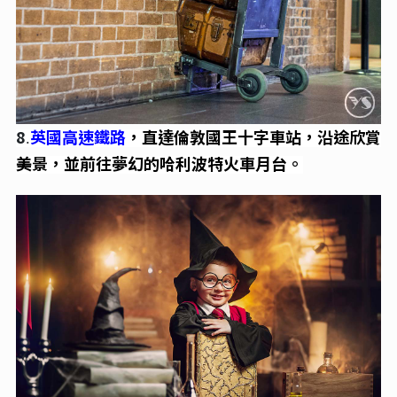
8
英國高速鐵路
，直達倫敦國王十字車站，沿途欣賞
.
美景，並前往夢幻的哈利波特火車月台。