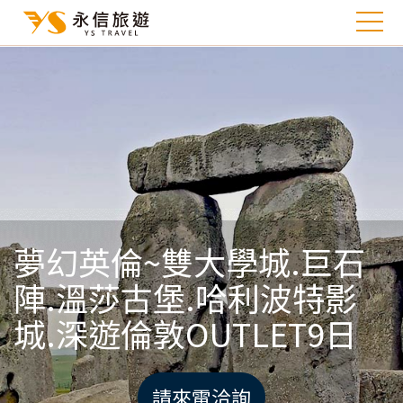
夢幻英倫~雙大學城.巨石
陣.溫莎古堡.哈利波特影
城.深遊倫敦OUTLET9日
請來電洽詢