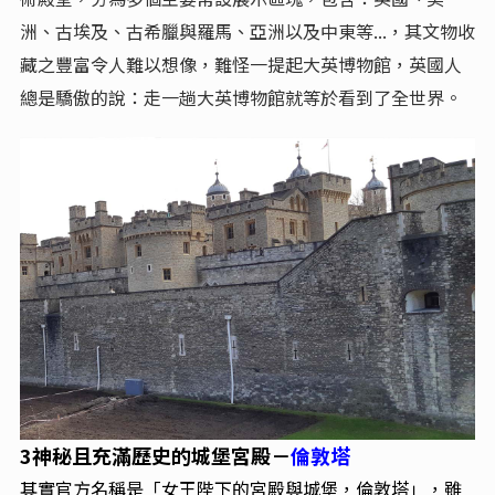
洲、古埃及、古希臘與羅馬、亞洲以及中東等...，其文物收
藏之豐富令人難以想像，難怪一提起大英博物館，英國人
總是驕傲的說：走一趟大英博物館就等於看到了全世界。
3神秘且充滿歷史的城堡宮殿－
倫敦塔
其實官方名稱是「女王陛下的宮殿與城堡，倫敦塔」，雖