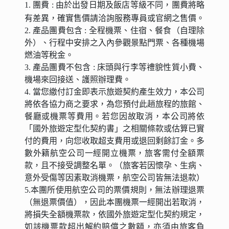
1. 團費 : 由於出發日期及飯店等級不同，團費將略
有差異，確實售價請洽詢服務專員或官網之售價。
2. 產品團費包含 : 全程機票、住宿、餐食（自理除
外）、行程中安排之入內參觀景點門票、各種機場
燃油等稅金。
3. 產品團費不包含 : 床頭與行李等禮貌性質小費、
機場來回接送、護照辦理費。
4. 當您繳付訂金即表示旅遊契約產生效力，本公司
將依各協力商之要求，為您預付此趟旅程的旅館、
餐廳或機票等費用。若您因故取消，本公司將依
「國外旅遊定型化契約書」之相關條款或估算已實
付的費用，向您收取超支費用或退回剩餘訂金。多
數外籍航空公司一經開立機票，旅客需付全額票
款，且不接受調整名單。（旅客若因懷孕、生病、
意外受傷等因素取消機票，航空公司皆無法退款）
5.本團所使用航空公司的票價規則，無法辦理退票
（無退票價值），因此本團機票一經開出若取消，
將損失全額機票款，依國外旅遊定型化契約規定，
如該機票款超出解約賠償之數額，亦須由旅客負