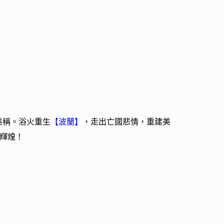
美稱。浴火重生
【波蘭】
，走出亡國悲情，重建美
輝煌！