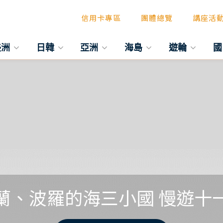
信用卡專區
團體總覽
講座活
美洲
日韓
亞洲
海島
遊輪
國
蘭、波羅的海三小國 慢遊十