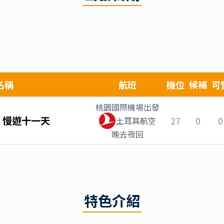
名稱
航班
機位
候補
可
桃園國際機場
出發
 慢遊十一天
27
0
0
土耳其航空
晚去夜回
特色介紹