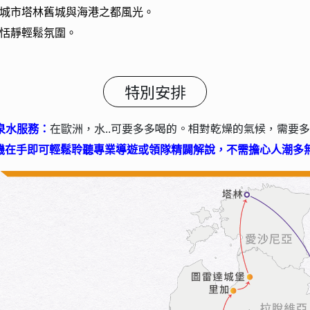
城市塔林舊城與海港之都風光。
恬靜輕鬆氛圍。
特別安排
可要多多喝的。相對乾燥的氣候，需要多
泉水服務：
在歐洲，水..
機在手即可輕鬆聆聽專業導遊或領隊精闢解說，不需擔心人潮多