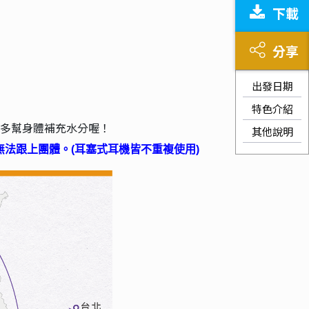
下載
分享
出發日期
特色介紹
多幫身體補充水分喔！
其他說明
無法跟上團體。
(
耳塞式耳機皆不重複使用)