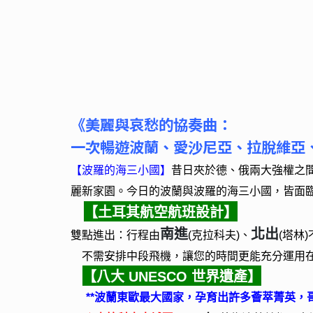
《美麗與哀愁的協奏曲：
一次暢遊波蘭、愛沙尼亞、拉脫維亞、
【波羅的海三小國】
昔日夾於德、俄兩大強權之
麗新家園。今日的波蘭與波羅的海三小國，皆面臨
【土耳其航空航班設計】
、
南進
北出
雙點進出：行程由
(
克拉科夫)
(
塔林)
不需安排中段飛機，讓您的時間更能充分運用
【八大 UNESCO 世界遺產】
**
波蘭東歐最大國家，孕育出許多薈萃菁英，哥