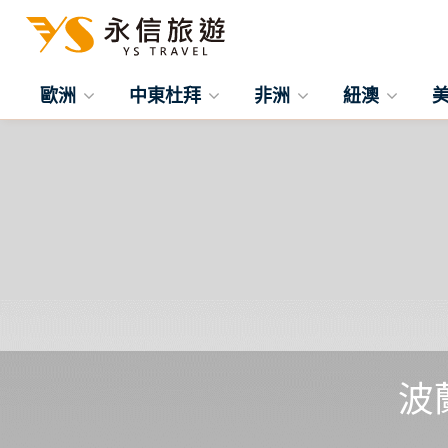
歐洲
中東杜拜
非洲
紐澳
波