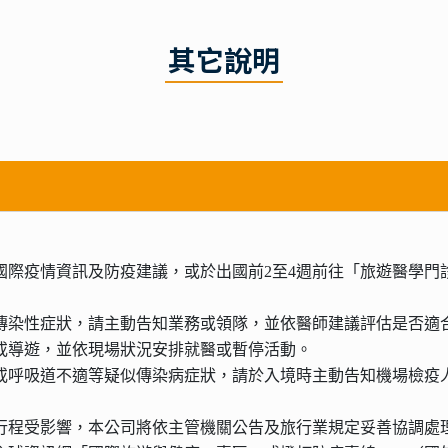
其它說明
詢國際疫情資訊及防疫建議，或於出國前2至4週前往「旅遊醫學
他傳染性症狀，請主動告知業務或領隊，並依醫師建議評估是否適
隊或導遊，並依現場狀況安排就醫或暫停活動。
疹或呼吸道不適等疑似傳染病症狀，請於入境時主動告知機場檢疫
致行程受影響，本公司將依主管機關公告及旅行業規定妥善協調處