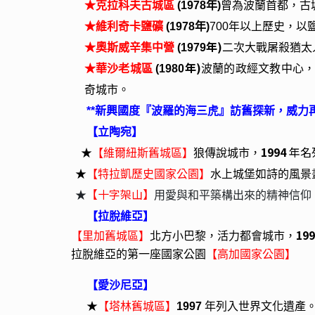
★
克拉科夫古城區
(1978
年)
曾為波蘭首都，古
★
維利奇卡鹽礦
(1978
年)
700
年以上歷史，以
年)
★
奧斯威辛集中營
(1979
二次大戰屠殺猶太
年)
★
華沙老城
區
(1980
波蘭的政經文教中心
奇城市。
**
新興國度『波羅的海三虎』訪舊探新，威力再
【立陶宛】
1994
年名
★
【維爾紐斯舊城區】
狼傳說城市，
★
【特拉凱歷史國家公園】
水上城堡如詩的風景
【十字架山】
★
用愛與和平築構出來的精神信仰
【拉脫維亞】
199
【里加舊城區】
北方小巴黎，活力都會城市，
拉脫維亞的第一座國家公園
【高加國家公園】
【愛沙尼亞】
★
【塔林舊城區】
1997
年列入世界文化遺產