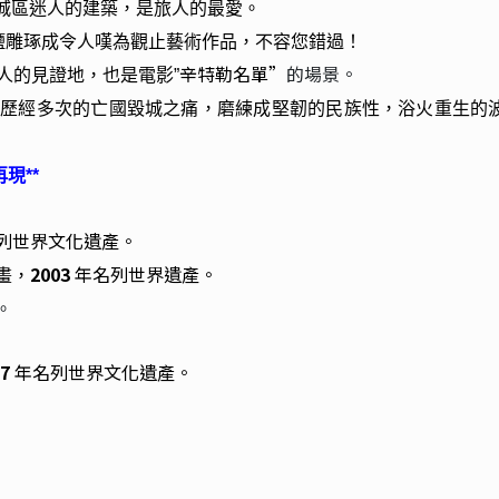
城區迷人的建築，是旅人的最愛。
鹽雕琢成令人嘆為觀止藝術作品，不容您錯過！
辛特勒名單”
的場景。
人的見證地，也是電影”
，歷經多次的亡國毀城之痛，磨練成堅韌的民族性，浴火重生的
現**
列世界文化遺產。
2003
年名列世界遺產。
畫，
。
7
年名列世界文化遺產。
。