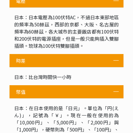
電壓
日本：日本電壓為100伏特AC，不過日本東部地區
的頻率為50赫茲，西部的京都、大阪、名古屋的
頻率為60赫茲，各大城市的主要飯店都有100伏特
和200伏特的電源插座，但是一般只能夠插入雙腳
插頭。琉球為100伏特雙腳插頭。
時差
日本：比台灣時間快一小時
幣值
日本：在日本使用的是「日元」。單位為「円(え
ん)」，記號為「￥」。現在一般在使用的為
「10,000円」、「5,000円」、「2,000円」與
「1,000円」，硬幣則為「500円」、「100円」、