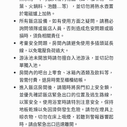
葉、火鍋料、泡麵…等），並切勿將熱水壺置
於電磁爐上加熱。
所有飯店設備，如有使用方面之疑問，請務必
詢問領隊或飯店人員，否則造成危安問題或毀
損時，須負相關責任。
考量安全問題，房間內請避免使用多插頭延長
線，以免電壓負荷過大。
游泳池未開放時請勿擅自入池游泳，並切記勿
單獨入池。
房間內的吧台上零食、冰箱內酒類及飲料等，
皆需付費，退房時需至櫃檯結帳。
進入飯店房間後，請隨時將房門扣上安全鎖，
並優先確認飯店緊急出口的位置及逃生路線，
以策安全。使用浴室時請特別注意安全，保持
地板乾燥以免因滑倒發生危險。請勿在燈具上
晾衣物，切勿在床上吸煙，若聽到警報器響起
時，請由緊急出口迅速離開。