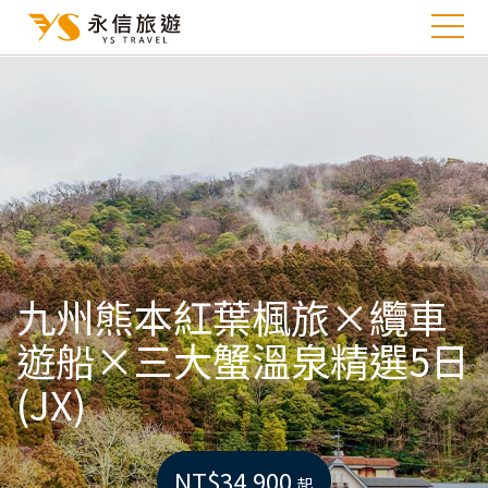
九州熊本紅葉楓旅×纜車
遊船×三大蟹溫泉精選5日
(JX)
NT$34,900
起