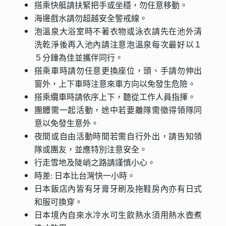
搭乘快艇請扶緊把手或坐穩，勿任意移動。
海邊戲水請勿超越安全警戒線。
泡溫泉大浴室時不著衣物或泳衣請先在池外清
洗乾淨後再入池內請注意泡溫泉每次最好以１
５分鐘為佳並攜伴同行。
搭乘車時請勿任意更換座位，頭、手請勿伸出
窗外，上下車時注意來車方向以免發生危險。
搭乘纜車時請依序上下，聽從工作人員指揮。
團體需一起活動，途中若要離隊需徵得領隊同
意以免發生意外。
夜間或自由活動時間若需自行外出，請告知領
隊或團友，並應特別注意安全。
行走雪地及陡峭之路請謹慎小心。
時差: 日本比台灣快一小時。
日本飯店內皆有牙膏牙刷及拖鞋房內亦有日式
和服可換穿。
日本境內自來水冷水可生飲熱水須用熱水壺煮