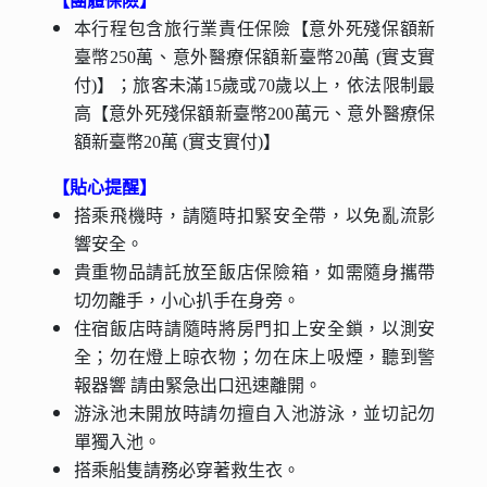
【團體保險】
本行程包含旅行業責任保險【意外死殘保額新
臺幣250萬、意外醫療保額新臺幣20萬 (實支實
付)】；旅客未滿15歲或70歲以上，依法限制最
高【意外死殘保額新臺幣200萬元、意外醫療保
額新臺幣20萬 (實支實付)】
【貼心提醒】
搭乘飛機時，請隨時扣緊安全帶，以免亂流影
響安全。
貴重物品請託放至飯店保險箱，如需隨身攜帶
切勿離手，小心扒手在身旁。
住宿飯店時請隨時將房門扣上安全鎖，以測安
全；勿在燈上晾衣物；勿在床上吸煙，聽到警
報器響 請由緊急出口迅速離開。
游泳池未開放時請勿擅自入池游泳，並切記勿
單獨入池。
搭乘船隻請務必穿著救生衣。