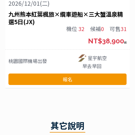
2026/12/01(二)
九州熊本紅葉楓旅×纜車遊船×三大蟹溫泉精
選5日(JX)
機位
32
候補
0
可售
31
NT$38,900
起
星宇航空
桃園國際機場
出發
早去早回
報名
其它說明