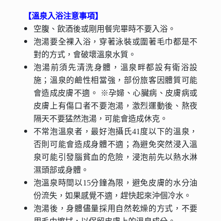
【溫泉入浴注意事項】
空腹、飲酒後或剛用餐完畢時不要入浴。
泡湯要全裸入浴，穿著泳裝或圍著毛巾都是不
對的方式，會破壞溫泉水質。
泡湯前須先清洗身體，溫泉畔都設有衛浴設
施；溫泉的鹼性相當強，部份旅客因體質可能
會造成皮膚不適。 ※孕婦、心臟病、皮膚病或
皮膚上有傷口者不要泡湯，激烈運動後、熬夜
隔天不要猛然泡湯，可能會造成休克。
不常泡溫泉者，最好泡攝氏41度以下的溫泉，
否則可能會造成身體不適；為避免突然浸入溫
泉可能引發腦貧血的危險，浸泡前先以熱水淋
濕頭部或身體。
泡溫泉時間以15分鐘為限，避免皮膚的水分油
份流失，如果感覺不適，趕快起來沖個冷水。
泡湯後，身體儘量採用自然乾燥的方式，不要