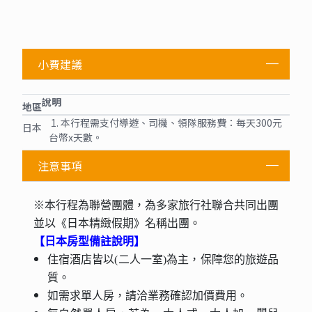
小費建議
說明
地區
1. 本行程需支付導遊、司機、領隊服務費：每天300元
日本
台幣x天數。
注意事項
※本行程為聯營團體，為多家旅行社聯合共同出團
並以《日本精緻假期》名稱出團。
【日本房型備註說明】
住宿酒店皆以(二人一室)為主，保障您的旅遊品
質。
如需求單人房，請洽業務確認加價費用。