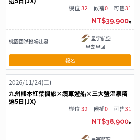
選5日(JX)
機位
32
候補
0
可售
31
NT$39,900
起
星宇航空
桃園國際機場
出發
早去早回
報名
2026/11/24(二)
九州熊本紅葉楓旅×纜車遊船×三大蟹溫泉精
選5日(JX)
機位
32
候補
0
可售
31
NT$38,900
起
星宇航空