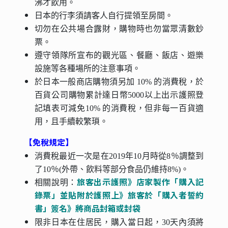
沸才飲用。
日本的行李須請客人自行提領至房間。
切勿在公共場合露財，購物時也勿當眾清數鈔
票。
遵守領隊所宣布的觀光區、餐廳、飯店、遊樂
設施等各種場所的注意事項。
於日本一般商店購物須另加 10% 的消費稅，於
百貨公司購物累計達日幣5000以上出示護照登
記填表可減免10% 的消費稅，但非每一百貨適
用，且手續較繁瑣。
【免稅規定】
消費稅最近一次是在2019年10月時從8％調整到
了10％(外帶、飲料等部分食品仍維持8%)。
旅客出示護照》店家製作「購入記
相關說明：
錄票」並貼附於護照上》旅客於「購入者誓約
書」簽名》將商品封箱或封袋
限非日本在住居民，購入當日起，30天內須將