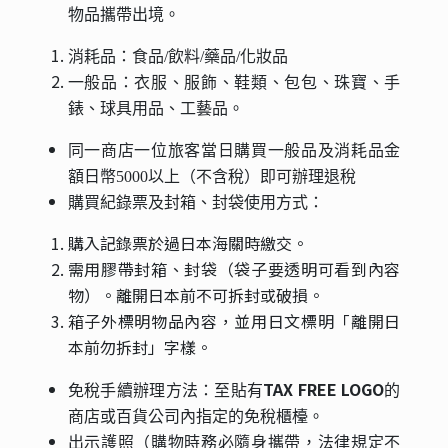
物品攜帶出境。
消耗品：食品/飲料/藥品/化妝品
一般品：衣服、服飾、鞋類、包包、珠寶、手
錶、球具用品、工藝品。
同一商店一位旅客當日購買一般品及消耗品金
額日幣5000以上（不含稅）即可辦理退稅
購買紀錄票及封箱、封袋使用方式：
購入記錄票於過日本海關時繳交。
需用膠帶封箱、封袋（袋子要透明可看到內容
物）。離開日本前不可拆封或破損。
箱子外標明物品內容，並用日文標明「離開日
本前勿拆封」字樣。
TAX FREE LOGO
免稅手續辦理方法：
至貼有
的
商店或百貨公司內指定的免稅櫃檯。
出示護照（購物時務必隨身攜帶，法律規定不