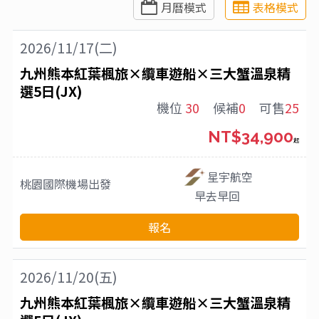
月曆模式
表格模式
2026/11/17(二)
九州熊本紅葉楓旅×纜車遊船×三大蟹溫泉精
選5日(JX)
機位
30
候補
0
可售
25
NT$34,900
起
星宇航空
桃園國際機場
出發
早去早回
報名
2026/11/20(五)
九州熊本紅葉楓旅×纜車遊船×三大蟹溫泉精