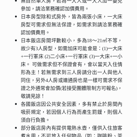
無自然單人房，若為一大人或一大人加一嬰兒
參加，請洽業務確認加價費用。
日本房型除和式房外，皆為兩張小床，一大床
房型可需求但無法保證，如需求到請洽業務確
認加價費用。
日本飯店房間坪數較小，多為18～21㎡不等，
故少有3人房型，如需加床可能會是：(1)一大床
+一行軍床 (2)二小床+一行軍床 (3)一大床+一小
床。 可做需求但不保證會有，會以當天入住情
形為主！若無需求到三人房請分出一人與他人
同住，另外4人房或連通房也是一樣可需求不保
證之外通常會加價(若接受團體限制方可報名)，
敬請見諒！
各國飯店因公共安全因素，多有禁止於房間內
吸菸規定，若因個人行為而產生罰鍰，則個人
須自行負擔。
部分飯店房內有提供電熱水壺，僅供入住旅客
煮水用，不可放入任何物品（如：咖啡粉、茶