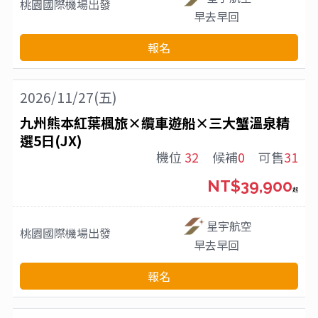
桃園國際機場
出發
早去早回
報名
2026/11/27(五)
九州熊本紅葉楓旅×纜車遊船×三大蟹溫泉精
選5日(JX)
機位
32
候補
0
可售
31
NT$39,900
起
星宇航空
桃園國際機場
出發
早去早回
報名