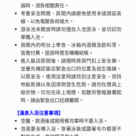
損時，須負相關責任。
考量安全問題，房間內請避免使用多插頭延長
線，以免電壓負荷過大。
游泳池未開放時請勿擅自入池游泳，並切記勿
單獨入池。
房間內的吧台上零食、冰箱內酒類及飲料等，
皆需付費，退房時需至櫃檯結帳。
進入飯店房間後，請隨時將房門扣上安全鎖，
並優先確認飯店緊急出口的位置及逃生路線，
以策安全。使用浴室時請特別注意安全，保持
地板乾燥以免因滑倒發生危險。請勿在燈具上
晾衣物，切勿在床上吸煙，若聽到警報器響起
時，請由緊急出口迅速離開。
【溫泉入浴注意事項】
空腹、飲酒後或剛用餐完畢時不要入浴。
泡湯要全裸入浴，穿著泳裝或圍著毛巾都是不