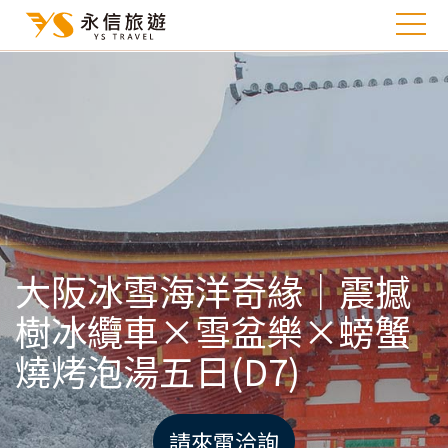
大阪冰雪海洋奇緣｜震撼
樹冰纜車×雪盆樂×螃蟹
燒烤泡湯五日(D7)
請來電洽詢