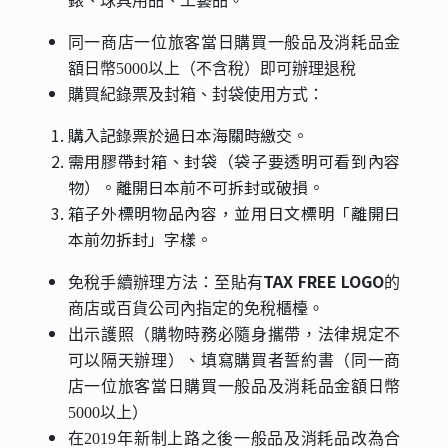
錶、球具用品、工藝品。
同一商店一位旅客當日購買一般品及消耗品金
額日幣5000以上（不含稅）即可辦理退稅
購買紀錄票及封箱、封袋使用方式：
購入記錄票於過日本海關時繳交。
需用膠帶封箱、封袋（袋子要透明可看到內容
物）。離開日本前不可拆封或破損。
箱子外標明物品內容，並用日文標明「離開日
本前勿拆封」字樣。
TAX FREE LOGO
免稅手續辦理方法：
至貼有
的
商店或百貨公司內指定的免稅櫃檯。
出示護照（購物時務必隨身攜帶，法律規定不
可以隔天辦理）、填寫購買者誓約書（同一商
店一位旅客當日購買一般品及消耗品金額日幣
5000以上）
在2019年新制上路之後一般品及消耗品改為合