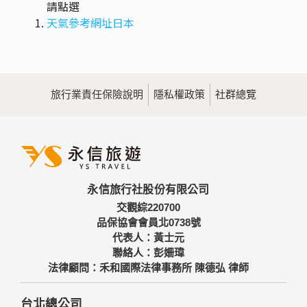
請點選
天氣參考網址日本
旅行業責任保險說明
隱私權政策
社群總覽
永信旅行社股份有限公司
交觀綜220700
品保協會會員北0738號
代表人：黃士元
聯絡人：彭姍瑋
法律顧問：禾和國際法律事務所 陳德弘 律師
台北總公司