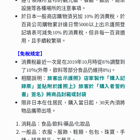
遵守領隊所宣布的觀光區、餐廳、飯店、遊樂
設施等各種場所的注意事項。
於日本一般商店購物須另加 10% 的消費稅，於
百貨公司購物累計達日幣5000以上出示護照登
記填表可減免10% 的消費稅，但非每一百貨適
用，且手續較繁瑣。
【免稅規定】
消費稅最近一次是在2019年10月時從8％調整到
了10％(外帶、飲料等部分食品仍維持8%)。
旅客出示護照》店家製作「購入記
相關說明：
錄票」並貼附於護照上》旅客於「購入者誓約
書」簽名》將商品封箱或封袋
限非日本在住居民，購入當日起，30天內須將
物品攜帶出境。
消耗品：食品/飲料/藥品/化妝品
一般品：衣服、服飾、鞋類、包包、珠寶、手