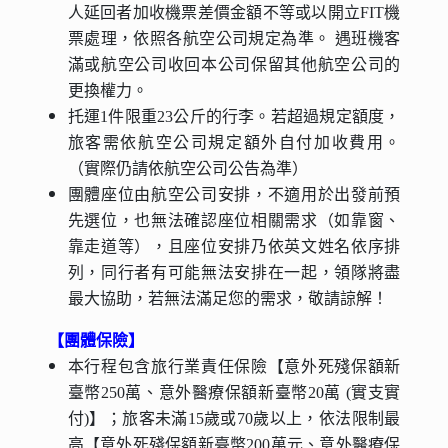
人延回者加收機票差價金額不等或以開立FIT機
票處理，依照各航空公司規定為準。 遇班機客
滿或航空公司收回本公司保留其他航空公司的
更換權力。
托運1件限重23公斤的行李。若超過規定額度，
旅客需依航空公司規定額外自付加收費用。
（實際仍請依航空公司公告為準）
團體座位由航空公司安排，不適用於出發前預
先選位，也無法確認座位相關需求（如靠窗、
靠走道等），且座位安排乃依英文姓名依序排
列，同行者有可能無法安排在一起，領隊將盡
最大協助，若無法滿足您的需求，敬請諒解！
【團體保險】
本行程包含旅行業責任保險【意外死殘保額新
臺幣250萬、意外醫療保額新臺幣20萬 (實支實
付)】；旅客未滿15歲或70歲以上，依法限制最
高【意外死殘保額新臺幣200萬元、意外醫療保