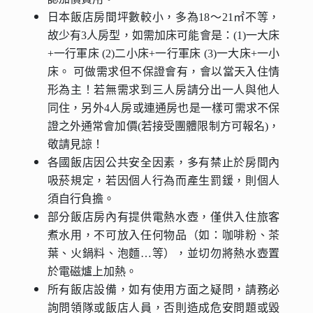
日本飯店房間坪數較小，多為18～21㎡不等，
故少有3人房型，如需加床可能會是：(1)一大床
+一行軍床 (2)二小床+一行軍床 (3)一大床+一小
床。 可做需求但不保證會有，會以當天入住情
形為主！若無需求到三人房請分出一人與他人
同住，另外4人房或連通房也是一樣可需求不保
證之外通常會加價(若接受團體限制方可報名)，
敬請見諒！
各國飯店因公共安全因素，多有禁止於房間內
吸菸規定，若因個人行為而產生罰鍰，則個人
須自行負擔。
部分飯店房內有提供電熱水壺，僅供入住旅客
煮水用，不可放入任何物品（如：咖啡粉、茶
葉、火鍋料、泡麵…等），並切勿將熱水壺置
於電磁爐上加熱。
所有飯店設備，如有使用方面之疑問，請務必
詢問領隊或飯店人員，否則造成危安問題或毀