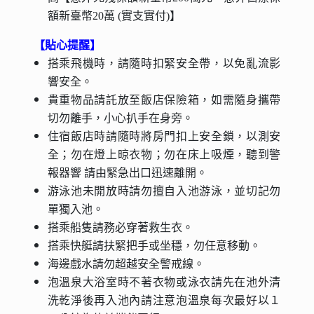
額新臺幣20萬 (實支實付)】
【貼心提醒】
搭乘飛機時，請隨時扣緊安全帶，以免亂流影
響安全。
貴重物品請託放至飯店保險箱，如需隨身攜帶
切勿離手，小心扒手在身旁。
住宿飯店時請隨時將房門扣上安全鎖，以測安
全；勿在燈上晾衣物；勿在床上吸煙，聽到警
報器響 請由緊急出口迅速離開。
游泳池未開放時請勿擅自入池游泳，並切記勿
單獨入池。
搭乘船隻請務必穿著救生衣。
搭乘快艇請扶緊把手或坐穩，勿任意移動。
海邊戲水請勿超越安全警戒線。
泡溫泉大浴室時不著衣物或泳衣請先在池外清
洗乾淨後再入池內請注意泡溫泉每次最好以１