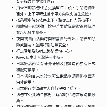
５分鐘為佳並攜伴同行。
搭乘車時請勿任意更換座位，頭、手請勿伸出
窗外，上下車時注意來車方向以免發生危險。
搭乘纜車時請依序上下，聽從工作人員指揮。
團體需一起活動，途中若要離隊需徵得領隊同
意以免發生意外。
夜間或自由活動時間若需自行外出，請告知領
隊或團友，並應特別注意安全。
行走雪地及陡峭之路請謹慎小心。
時差: 日本比台灣快一小時。
日本飯店內皆有牙膏牙刷及拖鞋房內亦有日式
和服可換穿。
日本境內自來水冷水可生飲熱水須用熱水壺煮
沸才飲用。
日本的行李須請客人自行提領至房間。
切勿在公共場合露財，購物時也勿當眾清數鈔
票。