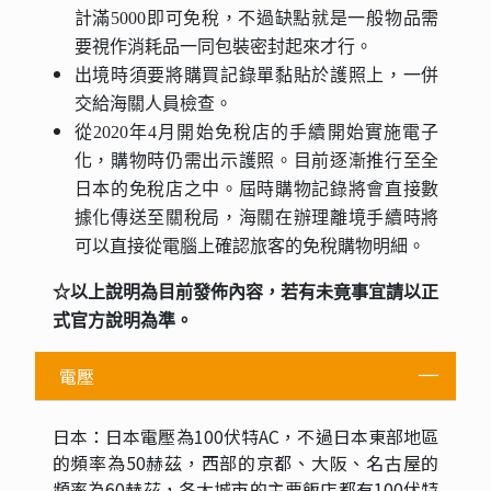
計滿5000即可免稅，不過缺點就是一般物品需
要視作消耗品一同包裝密封起來才行。
出境時須要將購買記錄單黏貼於護照上，一併
交給海關人員檢查。
從2020年4月開始免稅店的手續開始實施電子
化，購物時仍需出示護照。目前逐漸推行至全
日本的免稅店之中。屆時購物記錄將會直接數
據化傳送至關稅局，海關在辦理離境手續時將
可以直接從電腦上確認旅客的免稅購物明細。
☆以上說明為目前發佈內容，若有未竟事宜請以正
式官方說明為準。
電壓
日本：日本電壓為100伏特AC，不過日本東部地區
的頻率為50赫茲，西部的京都、大阪、名古屋的
頻率為60赫茲，各大城市的主要飯店都有100伏特