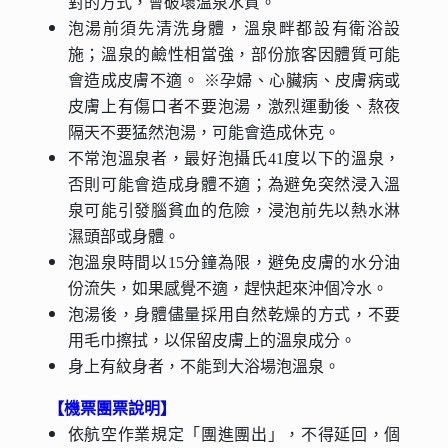
對的方式，會破壞溫泉水質。
泡湯前須先清洗身體，溫泉畔都設有衛浴設
施；溫泉的鹼性相當強，部份旅客因體質可能
會造成皮膚不適。 ※孕婦、心臟病、皮膚病或
皮膚上有傷口者不要泡湯，激烈運動後、熬夜
隔天不要猛然泡湯，可能會造成休克。
不常泡溫泉者，最好泡攝氏41度以下的溫泉，
否則可能會造成身體不適；為避免突然浸入溫
泉可能引發腦貧血的危險，浸泡前先以熱水淋
濕頭部或身體。
泡溫泉時間以15分鐘為限，避免皮膚的水分油
份流失，如果感覺不適，趕快起來沖個冷水。
泡湯後，身體儘量採用自然乾燥的方式，不要
用毛巾擦拭，以保留皮膚上的溫泉成分。
身上有紋身者，不能到大浴場泡溫泉。
【機票團票說明】
依航空作業規定「團進團出」，不得延回，個