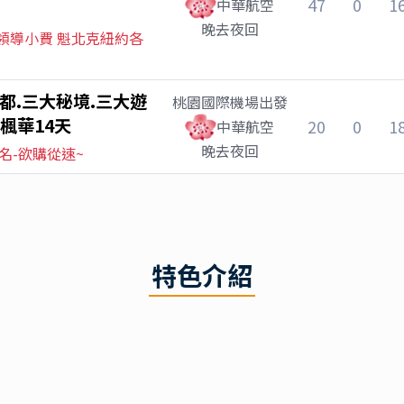
47
0
1
中華航空
晚去夜回
領導小費 魁北克紐約各
都.三大秘境.三大遊
桃園國際機場
出發
楓華14天
20
0
1
中華航空
晚去夜回
名-欲購從速~
特色介紹