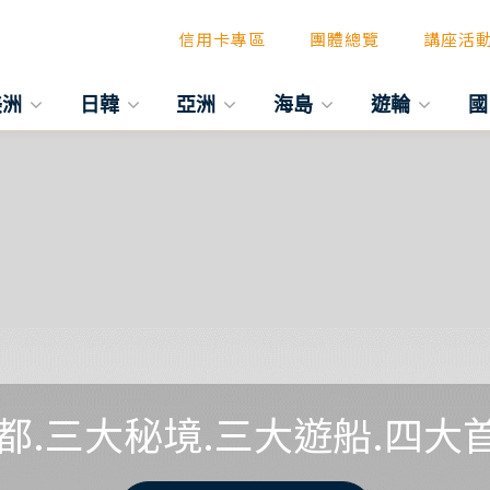
信用卡專區
團體總覽
講座活
美洲
日韓
亞洲
海島
遊輪
國
都.三大秘境.三大遊船.四大首