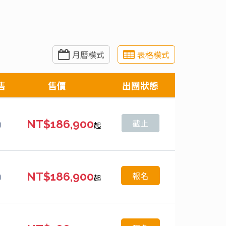
月曆模式
表格模式
售
售價
出團狀態
截止
0
NT$186,900
起
報名
0
NT$186,900
起