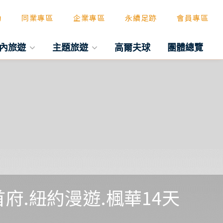
動
同業專區
企業專區
永續足跡
會員專區
內旅遊
主題旅遊
高爾夫球
團體總覽
府.紐約漫遊.楓華14天