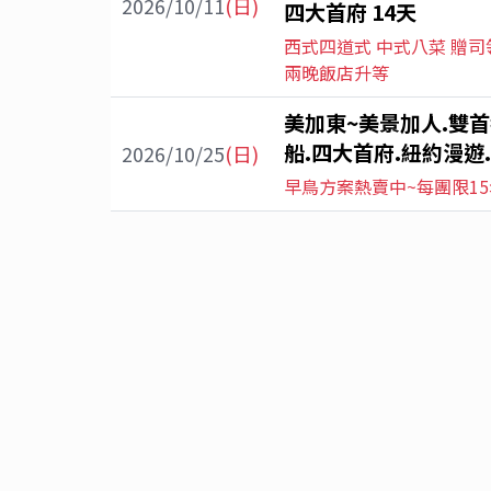
2026/10/11
(日)
四大首府 14天
西式四道式 中式八菜 贈司
兩晚飯店升等
美加東~美景加人.雙首
船.四大首府.紐約漫遊.
2026/10/25
(日)
早鳥方案熱賣中~每團限15