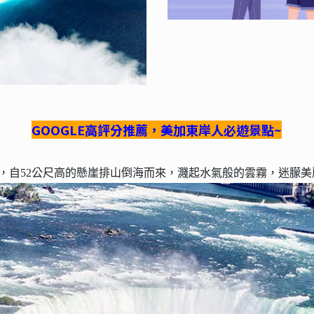
GOOGLE高評分推薦，美加東岸人必遊景點~
尺，自52公尺高的懸崖排山倒海而來，濺起水氣般的雲霧，迷朦美