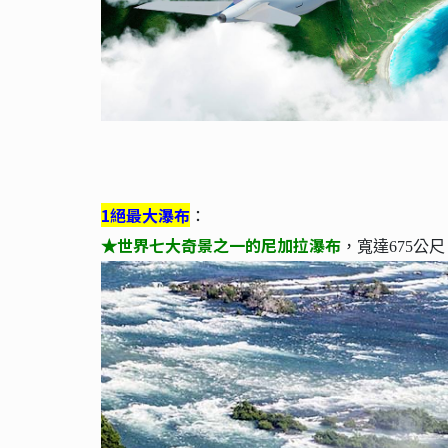
1絕最大瀑布
：
世界七大奇景之一的尼加拉瀑布
★
，寬達675公