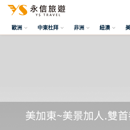
歐洲
中東杜拜
非洲
紐澳
美加東~美景加人.雙首