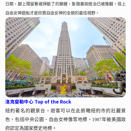
⽇期，腳上殘留著被掙斷了的鎖鏈，象徵暴政統治已被推翻。搭上
⾃由女神遊船才是欣賞⾃由女神的全貌的最佳視野。
洛克斐勒中⼼ Top of the Rock
紐約著名的觀景台，遊客可以在此俯瞰紐約市的壯麗景
⾊，包括中央公園、⾃由女神像等地標，1987年被美國政
府認定為國家歷史地標。