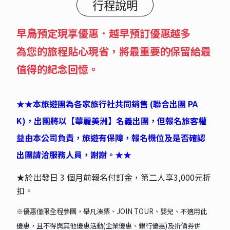
行程說明
早⿃預定現享優惠．越早預訂優惠越多
為您的旅程貼⼼現省，將最重要的保留給最
值得的紀念回憶。
★★本旅遊團為各家旅⾏社共同銷售 (聯合出團 PA
K)，出團將以【華麗美洲】名義出團，但報名旅客權
益由本公司負責，旅遊有保障，報名機位及是否確認
出團請洽服務⼈員，謝謝。★★
★
於出發⽇
3
個⽉前報名付訂⾦，第⼆⼈享3,000
元折
扣。
※
優惠僅限全程參團，舉凡湊票、
JOIN TOUR
、嬰兒、不適
⽤此
優惠，且不得與其他優惠活動
(
企業優惠、銀
⾏優惠
)
及折價券併