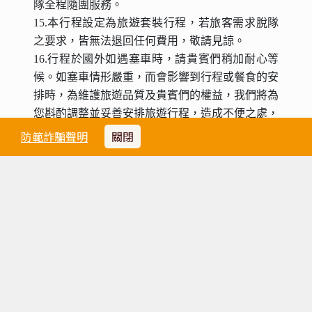
隊全程隨團服務。
15.本行程設定為旅遊套裝行程，若旅客需求脫隊
之要求，皆無法退回任何費用，敬請見諒。
16.行程於國外如遇塞車時，請貴賓們稍加耐心等
候。如塞車情形嚴重，而會影響到行程或餐食的安
排時，為維護旅遊品質及貴賓們的權益，我們將為
您斟酌調整並妥善安排旅遊行程，造成不便之處，
敬請見諒。
防範詐騙聲明
關閉
電壓
美國：１１７Ｖ，ＨＺ赫茲。
天氣
請點選
天氣參考網址