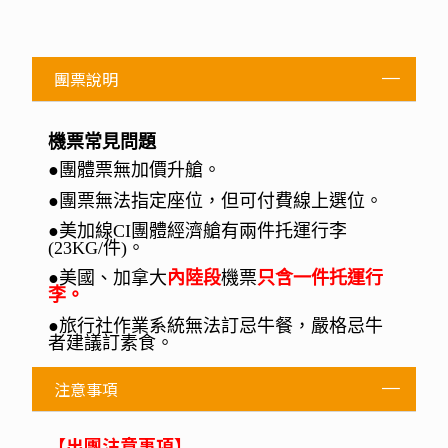
團票說明
機票常見問題
●
團體票無加價升艙
。
●
團票無法指定座位，但可付費線上選位
。
●
美加線CI團體經濟艙有兩件托運行李
(23KG/件)。
●
美國、加拿大
內陸段
機票
只含一件托運行
李
。
●
旅行社作業系統無法訂忌牛餐，嚴格忌牛
者建議訂素食
。
注意事項
【出團注意事項】