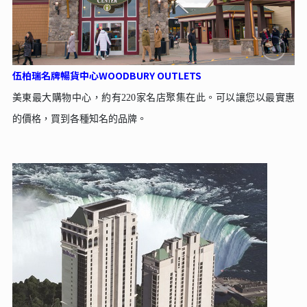
伍柏瑞名牌暢貨中⼼WOODBURY OUTLETS
美東最⼤購物中⼼，約有220家名店聚集在此。可以讓您以最實惠
的價格，買到各種知名的品牌。