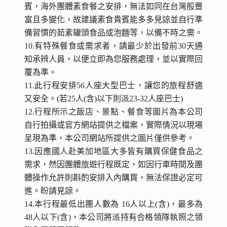
賓，海外團體素食餐之安排，無法如同在台灣般豐
富且多變化，故建議素食貴賓能多多見諒並自行準
備習慣的茹素罐頭食品或泡麵等，以備不時之需。
10.有特殊餐食或需求者，請最少於出發前30天通
知承辨人員，以便立即為您服務處理，並以實際回
覆為準。
11.此行程安排56人座大型巴士，讓您的旅程舒適
又安全。(若25人(含)以下則派23-32人座巴士)
12.行程所示之飯店、景點、餐食等圖片為本公司
自行拍攝或官方網站提供之檔案，實際情況以現場
呈現為準，本公司網站所提供之圖片僅供參考。
13.因應國人赴美加地區大多皆有購買保健食品之
需求，然因團體旅遊行程既定，如因行車時間及團
體操作允許則斟酌安排入內購買，無法保證必定可
進。盼請見諒。
14.本行程最低出團人數為 16人以上(含)，最多為
48人以下(含)，本公司將派持有合格領隊執照之領