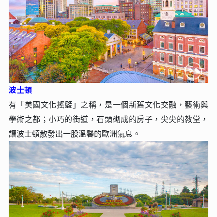
波⼠頓
有「美國文化搖籃」之稱，是⼀個新舊文化交融，藝術與
學術之都；⼩巧的街道，⽯頭砌成的房⼦，尖尖的教堂，
讓波⼠頓散發出⼀股溫馨的歐洲氣息。