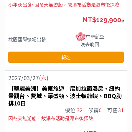
小年夜出發~因冬天無游船，故瀑布活動是瀑布後探險
NT$129,900
起
中華航空
桃園國際機場
出發
晚去晚回
報名
2027/03/27
(六)
【華麗美洲】美東旅遊│尼加拉面瀑房、紐約
景觀台、費城、華盛頓、波士頓龍蝦、BBQ肋
排10日
機位
32
候補
0
可售
31
因冬天無游船，故瀑布活動是瀑布後探險