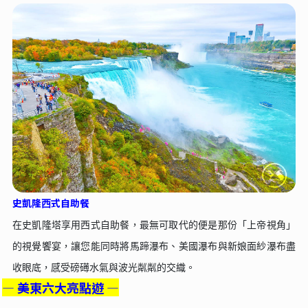
史凱隆⻄式⾃助餐
在史凱隆塔享⽤⻄式⾃助餐，最無可取代的便是那份「上帝視⾓」
的視覺饗宴，讓您能同時將⾺蹄瀑布、美國瀑布與新娘⾯紗瀑布盡
收眼底，感受磅礡⽔氣與波光粼粼的交織。
— 美東六大亮點遊 —