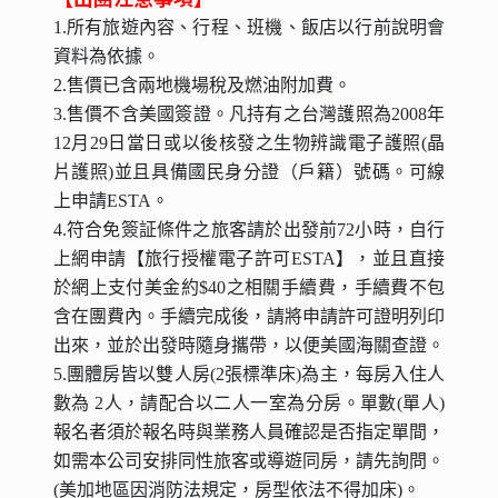
1.所有旅遊內容、行程、班機、飯店以行前說明會
資料為依據。
2.售價已含兩地機場稅及燃油附加費。
3.售價不含美國簽證。凡持有之台灣護照為2008年
12月29日當日或以後核發之生物辨識電子護照(晶
片護照)並且具備國民身分證（戶籍）號碼。可線
上申請ESTA。
4.符合免簽証條件之旅客請於出發前72小時，自行
上網申請【旅行授權電子許可ESTA】，並且直接
於網上支付美金約$40之相關手續費，手續費不包
含在團費內。手續完成後，請將申請許可證明列印
出來，並於出發時隨身攜帶，以便美國海關查證。
5.團體房皆以雙人房(2張標準床)為主，每房入住人
數為 2人，請配合以二人一室為分房。單數(單人)
報名者須於報名時與業務人員確認是否指定單間，
如需本公司安排同性旅客或導遊同房，請先詢問。
(美加地區因消防法規定，房型依法不得加床)。