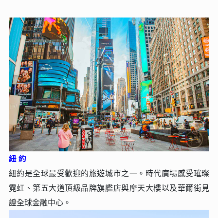
紐 約
紐約是全球最受歡迎的旅遊城市之⼀。時代廣場感受璀璨
霓虹、第五⼤道頂級品牌旗艦店與摩天⼤樓以及華爾街⾒
證全球⾦融中⼼。