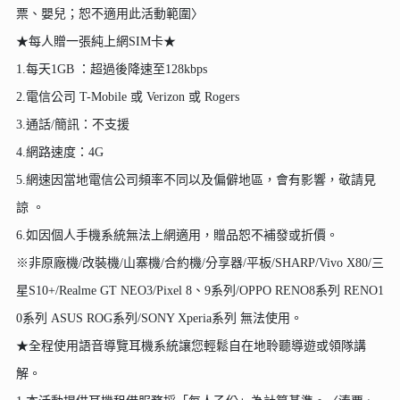
票、嬰兒；恕不適用此活動範圍〉
★每人贈一張純上網SIM卡★
1.每天1GB ：超過後降速至128kbps
2.電信公司 T-Mobile 或 Verizon 或 Rogers
3.通話/簡訊：不支援
4.網路速度：4G
5.網速因當地電信公司頻率不同以及偏僻地區，會有影響，敬請見
諒 。
6.如因個人手機系統無法上網適用，贈品恕不補發或折價。
※非原廠機/改裝機/山寨機/合約機/分享器/平板/SHARP/Vivo X80/三
星S10+/Realme GT NEO3/Pixel 8、9系列/OPPO RENO8系列 RENO1
0系列 ASUS ROG系列/SONY Xperia系列 無法使用。
★全程使用語音導覽耳機系統讓您輕鬆自在地聆聽導遊或領隊講
解。