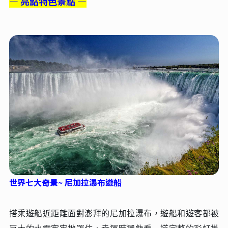
— 亮點特色景點 —
世界七⼤奇景~ 尼加拉瀑布遊船
搭乘遊船近距離⾯對澎拜的尼加拉瀑布，遊船和遊客都被