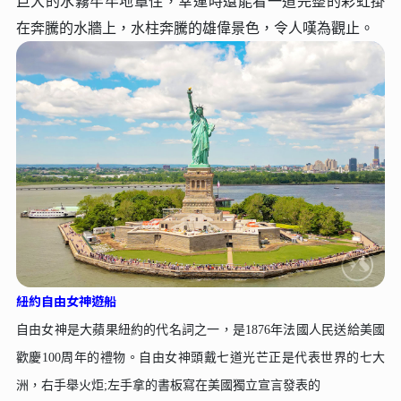
巨⼤的⽔霧牢牢地罩住，幸運時還能看⼀道完整的彩虹掛
在奔騰的⽔牆上，⽔柱奔騰的雄偉景⾊，令⼈嘆為觀⽌。
紐約⾃由女神遊船
⾃由女神是⼤蘋果紐約的代名詞之⼀，是1876年法國⼈⺠送給美國
歡慶100周年的禮物。⾃由女神頭戴七道光芒正是代表世界的七⼤
洲，右⼿舉火炬;左⼿拿的書板寫在美國獨立宣⾔發表的