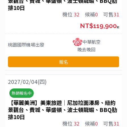
景觀台、費城、華盛頓、波士頓龍蝦、BBQ肋
排10日
機位
32
候補
0
可售
31
NT$119,900
起
中華航空
桃園國際機場
出發
晚去晚回
報名
2027/02/04(四)
熱銷報名中
【華麗美洲】美東旅遊│尼加拉面瀑房、紐約
景觀台、費城、華盛頓、波士頓龍蝦、BBQ肋
排10日
機位
32
候補
0
可售
31