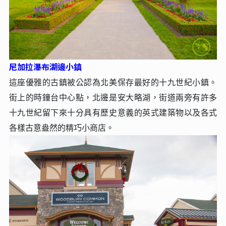
尼加拉瀑布湖邊⼩鎮
這座優雅的古鎮被公認為北美保存最好的⼗九世紀⼩鎮。
街上的時鐘台中⼼點，北邊是安⼤略湖，街道兩旁有許多
⼗九世紀留下來⼗分具有歷史意義的英式建築物以及各式
各樣古意盎然的精巧⼩商店。