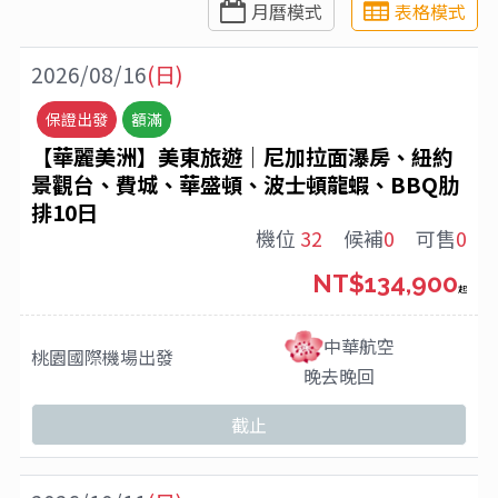
月曆模式
表格模式
2026/08/16
(日)
保證出發
額滿
【華麗美洲】美東旅遊│尼加拉面瀑房、紐約
景觀台、費城、華盛頓、波士頓龍蝦、BBQ肋
排10日
機位
32
候補
0
可售
0
NT$134,900
起
中華航空
桃園國際機場
出發
晚去晚回
截止