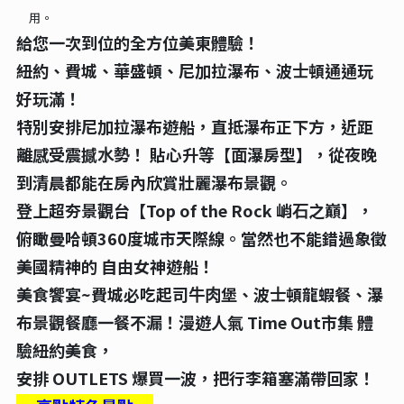
⽤
。
給您⼀次到位的全⽅位美東體驗！
紐約、費城、華盛頓、尼加拉瀑布、波⼠頓通通玩
好玩滿！
特別安排尼加拉瀑布遊船，直抵瀑布正下⽅，近距
離感受震撼⽔勢！ 貼⼼升等【⾯瀑房型】，從夜晚
到清晨都能在房內欣賞壯麗瀑布景觀。
登上超夯景觀台【Top of the Rock 峭⽯之巔】，
俯瞰曼哈頓360度城市天際線。當然也不能錯過象徵
美國精神的 ⾃由女神遊船！
美食饗宴~費城必吃起司⽜⾁堡、波⼠頓龍蝦餐、瀑
布景觀餐廳⼀餐不漏！漫遊⼈氣 Time Out市集 體
驗紐約美食，
安排 OUTLETS 爆買⼀波，把⾏李箱塞滿帶回家！