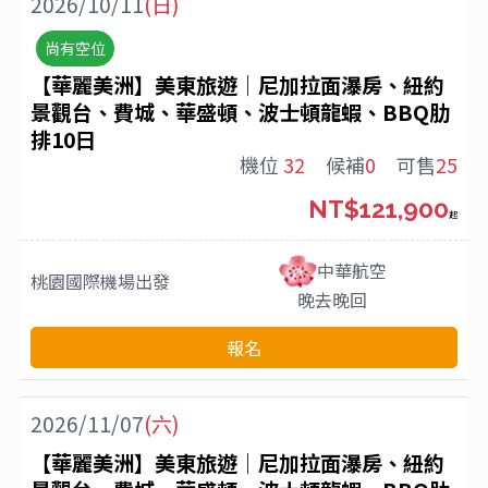
2026/10/11
(日)
尚有空位
【華麗美洲】美東旅遊│尼加拉面瀑房、紐約
景觀台、費城、華盛頓、波士頓龍蝦、BBQ肋
排10日
機位
32
候補
0
可售
25
NT$121,900
起
中華航空
桃園國際機場
出發
晚去晚回
報名
2026/11/07
(六)
【華麗美洲】美東旅遊│尼加拉面瀑房、紐約