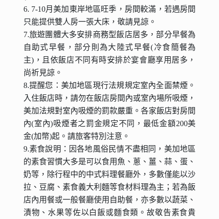
6. 7-10月美加東岸地區旺季，房間較滿，若遇房間
只能提供雙人房一張大床，敬請見諒。
7.旅遊團體大多安排商務型飯店居多，部分早餐為
自助式早餐，部分則為大陸式早餐(冷食簡餐為
主)，且依飯店不同有時安排於宴會廳享用居多，
尚祈見諒。
8.提醒您：美加地區現行法規規定室內全面禁煙。
入住飯店時，請勿在飯店房間內或室內場所吸煙，
美加法規對室內吸煙的罰款嚴重。各家飯店對房間
內(室內)吸煙者之罰金規定不同，最低金額200美
金(加幣)起。請旅客特別注意。
9.素食說明：因各地風俗民情不盡相同，美加地區
的素食習慣大多是可以食用魚、蔥、薑、蒜、蛋、
奶等，除行程中的中式料理餐廳外，多數僅能以沙
拉、豆腐、素食義大利麵等食材料理為主；若為飯
店內用餐或一般餐廳使用自助餐，亦多數以蔬菜、
漬物、水果等佐以白飯或麵食類。故敬告素食貴