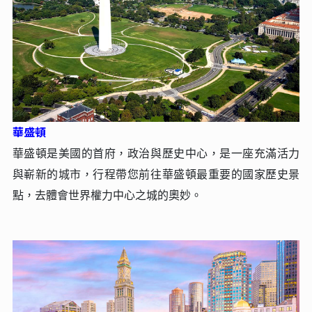
華盛頓
華盛頓是美國的⾸府，政治與歷史中⼼，是⼀座充滿活⼒
與嶄新的城市，⾏程帶您前往華盛頓最重要的國家歷史景
點，去體會世界權⼒中⼼之城的奧妙。