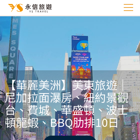
【華麗美洲】美東旅遊│
尼加拉面瀑房、紐約景觀
台、費城、華盛頓、波士
頓龍蝦、BBQ肋排10日