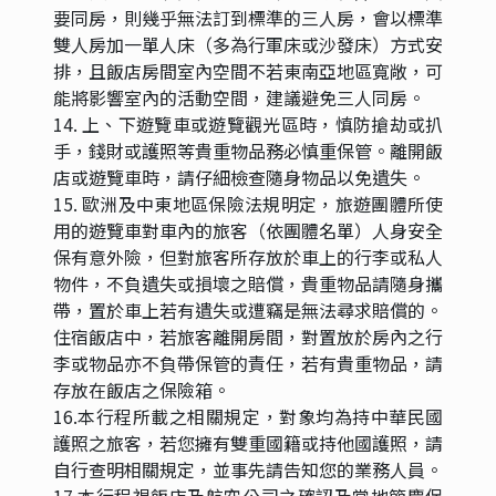
要同房，則幾乎無法訂到標準的三人房，會以標準
雙人房加一單人床（多為行軍床或沙發床）方式安
排，且飯店房間室內空間不若東南亞地區寬敞，可
能將影響室內的活動空間，建議避免三人同房。
14. 上、下遊覽車或遊覽觀光區時，慎防搶劫或扒
手，錢財或護照等貴重物品務必慎重保管。離開飯
店或遊覽車時，請仔細檢查隨身物品以免遺失。
15. 歐洲及中東地區保險法規明定，旅遊團體所使
用的遊覽車對車內的旅客（依團體名單）人身安全
保有意外險，但對旅客所存放於車上的行李或私人
物件，不負遺失或損壞之賠償，貴重物品請隨身攜
帶，置於車上若有遺失或遭竊是無法尋求賠償的。
住宿飯店中，若旅客離開房間，對置放於房內之行
李或物品亦不負帶保管的責任，若有貴重物品，請
存放在飯店之保險箱。
16.本行程所載之相關規定，對象均為持中華民國
護照之旅客，若您擁有雙重國籍或持他國護照，請
自行查明相關規定，並事先請告知您的業務人員。
17.本行程視飯店及航空公司之確認及當地節慶保