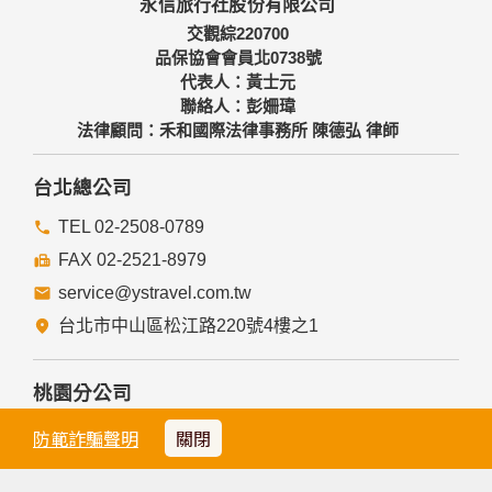
永信旅行社股份有限公司
交觀綜220700
品保協會會員北0738號
代表人：黃士元
聯絡人：彭姍瑋
法律顧問：禾和國際法律事務所 陳德弘 律師
台北總公司
TEL 02-2508-0789
FAX 02-2521-8979
service@ystravel.com.tw
台北市中山區松江路220號4樓之1
桃園分公司
TEL 03-286-3899
防範詐騙聲明
關閉
FAX 03-216-1399