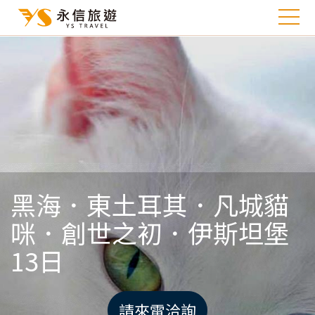
黑海．東土耳其．凡城貓
咪．創世之初．伊斯坦堡
13日
請來電洽詢