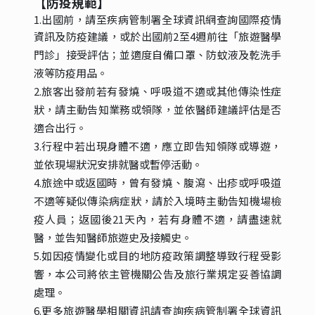
【防疫規範
】
1.出國前，請至疾病管制署全球資訊網查詢國際疫情
資訊及防疫建議，或於出國前
2至4週前往「旅遊醫學
門診」接受評估；並適度自備口罩、防蚊液及乾洗手
液等防疫用品。
2.旅客出發前若有發燒、呼吸道不適或其他傳染性症
狀，請主動告知業務或領隊，並依醫師建議評估是否
適合出行。
3.行程中若出現身體不適，應立即告知領隊或導遊，
並依現場狀況安排就醫或暫停活動。
4.旅途中或返國時，曾有發燒、腹瀉、出疹或呼吸道
不適等疑似傳染病症狀，請於入境時主動告知機場檢
疫人員；返國後21天內，若有身體不適，請盡速就
醫，並告知醫師旅遊史及接觸史。
5.如因疫情變化或目的地防疫政策調整導致行程受影
響，本公司將依主管機關公告及旅行業規定妥善協調
處理。
6.更多旅遊醫學相關資訊請查詢疾病管制署全球資訊