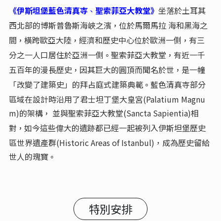
《伊斯坦堡藍色清真寺
聖索菲亞大教堂》
坐落於土耳其
、
西北部的博斯普魯斯海峽之濱
位於馬爾馬拉 海和黑海之
，
間
橫跨歐亞大陸
經濟和歷史中心位於歐洲一側
有三
，
，
，
分之一人口居住於亞洲一側
聖索菲亞大教堂
有近一千
。
，
五百年的漫長歷史
因其巨大的圓頂而聞名於世
是一幢
，
，
「改變了建築史」的拜占庭式建築典範
藍色清真寺部分
。
區域在設計時沿用了君士坦丁堡大皇宮(Palatium Magnu
m)的架構
並與聖索菲亞大教堂(Sancta Sapientia)相
，
對
如今這些偉大的遺跡都已經一起被列入伊斯坦堡歷史
，
區世界遺產群(Historic Areas of Istanbul)，成為歷史留給
世人的瑰寶
。
特別安排