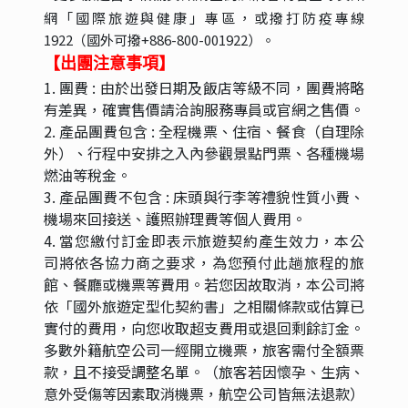
網「國際旅遊與健康」專
區，或撥打防疫專線
1922（國外可撥+886-800-001922）。
【出團注意事項】
1. 團費 : 由於出發日期及飯店等級不同，團費將略
有差異，確實售價請洽詢服務專員或官網之售價。
2. 產品團費包含 : 全程機票、住宿、餐食（自理除
外）、行程中安排之入內參觀景點門票、各種機場
燃油等稅金。
3. 產品團費不包含 : 床頭與行李等禮貌性質小費、
機場來回接送、護照辦理費等個人費用。
4. 當您繳付訂金即表示旅遊契約產生效力，本公
司將依各協力商之要求，為您預付此趟旅程的旅
館、餐廳或機票等費用。若您因故取消，本公司將
依「國外旅遊定型化契約書」之相關條款或估算已
實付的費用，向您收取超支費用或退回剩餘訂金。
多數外籍航空公司一經開立機票，旅客需付全額票
款，且不接受調整名單。（旅客若因懷孕、生病、
意外受傷等因素取消機票，航空公司皆無法退款）