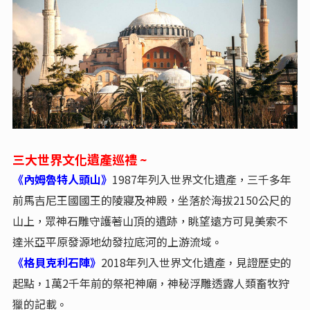
三大世界文化遺產巡禮 ~
《內姆魯特人頭山》
1987年列入世界文化遺產
三千多年
，
前馬吉尼王國國王的陵寢及神殿
坐落於海拔2150公尺的
，
山上
眾神石雕守護著山頂的遺跡
眺望遠方可見美索不
，
，
達米亞平原發源地幼發拉底河的上游流域
。
《格貝克利石陣》
2018年列入世界文化遺產
見證歷史的
，
起點
1萬2千年前的祭祀神廟
神秘浮雕透露人類畜牧狩
，
，
獵的記載
。