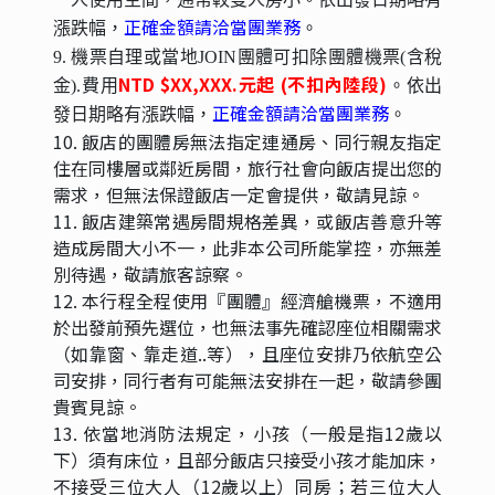
正確金額請洽當團業務
漲跌幅，
。
9. 機票自理或當地JOIN團體可扣除團體機票(含稅
NTD $XX,XXX.元起 (不扣內陸段)
金).費用
。依出
正確金額請洽當團業務
發日期略有漲跌幅，
。
10. 飯店的團體房無法指定連通房、同行親友指定
住在同樓層或鄰近房間，旅行社會向飯店提出您的
需求，但無法保證飯店一定會提供，敬請見諒。
11. 飯店建築常遇房間規格差異，或飯店善意升等
造成房間大小不一，此非本公司所能掌控，亦無差
別待遇，敬請旅客諒察。
12. 本行程全程使用『團體』經濟艙機票，不適用
於出發前預先選位，也無法事先確認座位相關需求
（如靠窗、靠走道..等），且座位安排乃依航空公
司安排，同行者有可能無法安排在一起，敬請參團
貴賓見諒。
13. 依當地消防法規定，小孩（一般是指12歲以
下）須有床位，且部分飯店只接受小孩才能加床，
不接受三位大人（12歲以上）同房；若三位大人