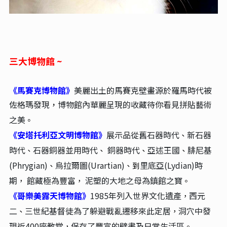
三大博物館 ~
《馬賽克博物館》
美麗出土
的馬賽克壁畫源
於羅馬時代被
佐格瑪發現
博物館內
華麗呈現的收藏待你看見拼貼藝術
，
之美
。
《安塔托利亞文明博物館》
展示品從舊石器時代
新石器
、
時代
石器銅器並用時代
銅器時代
亞述王國
腓尼基
、
、
、
、
(Phrygian)
烏拉爾圖(Urartian)
里底亞(Lydian)時
、
、到
期
館藏極為豐富
泥塑的大地之母為鎮館之寶
，
，
。
《哥樂美露天博物館》
1985年列入世界文化遺產
西元
，
二
三世紀基督徒為了躲避戰亂遷移來此定居
洞穴中發
、
，
現近400座教堂
保存了豐富的壁畫及日常生活區
，
。