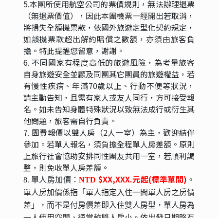
5.本團所使用航空公司的票價規則，無法辦理退票
（無退票價值），因此本團機票一經開出若取消，
將損失全額機票款，依國外旅遊定型化契約規定，
如該機票款超出解約賠償之數額，亦須由旅客負
擔。特此提醒您留意，謝謝。
6. 不同國家有程度高低的旅遊風險，為考量旅客
自身旅遊安全並顧及同團其它團員的旅遊權益，若
有慢性疾病、年滿70歲以上、行動不便等狀況，
請主動告知，且需有家人或友人同行，方可接受報
名。如未告知身體特殊狀況以致無法成行或衍生其
他問題，旅客需自行負責。
7. 團費報價以雙人房（2人一室）為主，歡迎結伴
參加。若單人報名，須負擔全程單人房差額。原則
上旅行社會協助安排同性團友共用一室，若順利調
整，則免收單人房差額。
$XX,XXX.元起(標準單間)
8. 單人房加價：
NTD
。
單人房加價係指「單人指定入住一間單人房之房價
差」，而不是付房價差即入住雙人房型，單人房為
一人使用空間，通常較雙人房小。依出發日期略有