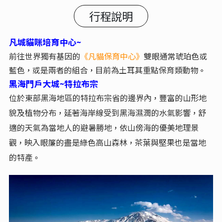
行程說明
凡城貓咪培育中心~
前往世界獨有基因的
《凡貓保育中心》
雙眼通常琥珀色或
藍色
或是兩者的組合
目前為土耳其重點保育類動物
，
，
。
黑海門戶大城~特拉布宗
位於東部黑海地區的特拉布宗省的邊界內
豐富的山形地
，
貌及植物分布
延著海岸線受到黑海濕潤的水氣影響
舒
，
，
適的天氣為當地人的避暑勝地
依山傍海的優美地理景
，
觀
映入眼簾的盡是綠色高山森林
茶葉與堅果也是當地
，
，
的特產
。