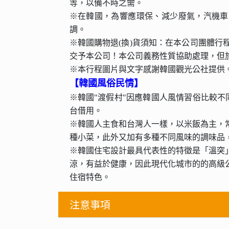
等，以備不時之需。
※在韓國，為響應環保、減少廢氣，汽機車
調。
※韓國購物退(換)貨須知：在本公司團體行
交予本公司！本公司義務性質協助處理，但
※本行程圖片與文字感謝韓國觀光公社提供
【韓國風俗民情】
※韓國"渡假村"因應韓國人風情習俗比較不
台借用。
※韓國人主食和台灣人一樣，以米飯為主，
種小菜，此外又加有多種不同風味的調味品
※韓國住宅設計最具代表性的特徵是「溫突
涼，有益於健康，因此現代化城市的的高級
住宿特色。
注意事項