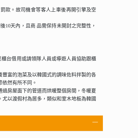
點罰款。故司機會等客人上車後再開引擎及空
後10天內，且商 品需保持未開封之完整性，
行至櫃台借用或請領隊人員或導遊人員協助跟櫃
養豐富的泡菜及以韓國式的調味佐料拌製的各
節依然有所不同。
通過房屋面下的管道而烘暖整個房間，冬暖夏
。尤以渡假村為居多，類似和室木地板為韓國