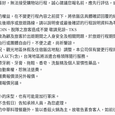
喜好，無法接受購物站行程，誠心建議您報名前，應先行評估，
的權益，在不變更行程內容之前提下，將依飯店具體確認回覆的
先後順序或旅遊路線，請以說明會或最後確認的行程說明資料為
IN、脫隊之旅客造成不變 敬請見諒~ TKS
故為顧及旅客於出遊期間之人身安全及相關問題，於旅遊行程期
由行或團體自由行，不便之處，尚祈鑒諒。
況、觀光地區休假及住宿飯店地點）調整，本公司保有變更行程
43人以下(含)，台灣地區將派遣合格領隊隨行服務。
帶牙刷、牙膏、拖鞋、香皂、洗髮精及個人習慣性藥品。
自動棄權，恕無法退費。
團費報價須另外報價。
團報價另議。
小的床型，也有可能是加行軍床。
不含假日）告知承辨人員，為您處理。
的中華料理餐廳外，皆以香菇火鍋為主。故敬告素食客人，如前