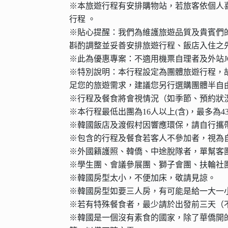
※本旅遊行程有安排購物站，若旅客依個人
行程 。
※貼心提醒：我們為維護旅遊品質及貴賓們
斟酌調整並妥善安排旅遊行程、飯店入住之
※此為優惠專案：不適用機票自理者及外站JO
※特別說明：本行程設定為團體旅遊行程，
足您的旅遊需求，建議您另行選購團體半自
※行程及餐食將會視情況（如季節、預約狀
※本行程最低出團為16人以上(含)，最多為
※韓國飯店及渡假村因響應環保，請自行攜
※包含的行程及餐食若客人不參加者，視為
※外國籍護照、韓僑、中途脫隊者，單幫客
※學生團、會議參展團、獅子會團、扶輪社
※韓國房型太小，不便加床，敬請見諒。
※韓國房型如要三人房，有可能是給一大一
※若有特殊餐食者，最少請於出發前三天（
※韓國是一個沒有素食的國家，除了華僑開