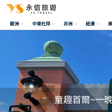
歐洲
中東杜拜
非洲
紐澳
童趣首爾~一晚