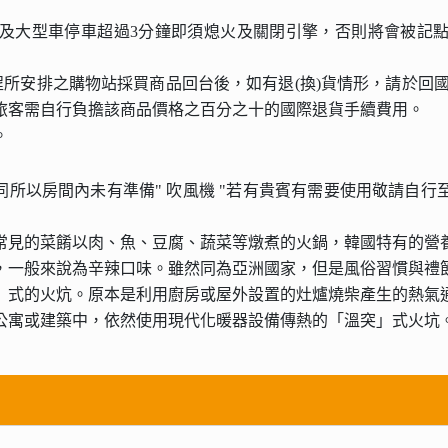
及大型車停車超過3分鐘即須熄火及關閉引擎，否則將會被記
程所安排之購物站採買商品回台後，如有退(換)貨情形，請於回國
旅客需自行負擔該商品價格之百分之十的國際退貨手續費用。
。
同所以房間內未有準備" 吹風機 "若有貴賓有需要使用敬請自
常見的菜餚以肉、魚、豆腐、蔬菜等燉煮的火鍋，韓國特有的營
，一般來說為辛辣口味。雖然同為亞洲國家，但是風俗習慣與禮
」式的火炕。原本是利用廚房或屋外設置的灶爐燒柴產生的熱氣
公寓或建築中，依然使用現代化暖器設備傳熱的「溫突」式火坑