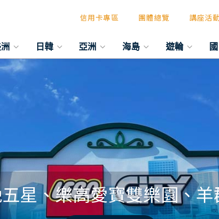
信用卡專區
團體總覽
講座活
美洲
日韓
亞洲
海島
遊輪
國
五星、樂高愛寶雙樂園、羊群牧