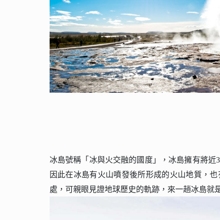
冰島號稱「冰與火交融的國度」，冰島擁有將近3
因此在冰島有火山噴發後所形成的火山地質，也
處，可親眼見證地球歷史的軌跡，來一趟冰島就