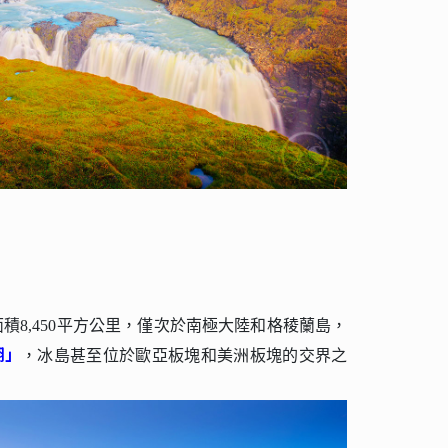
8,450平方公里，僅次於南極大陸和格稜蘭島，
湖」
，冰島甚至位於歐亞板塊和美洲板塊的交界之