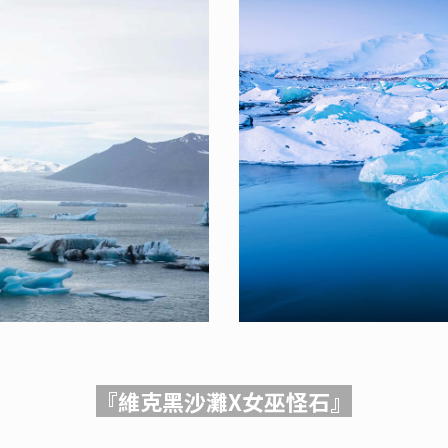
『維克黑沙灘X女巫怪石』