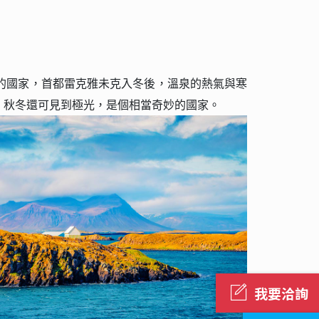
的國家，首都雷克雅未克入冬後，溫泉的熱氣與寒
，秋冬還可見到極光，是個相當奇妙的國家。
我要洽詢