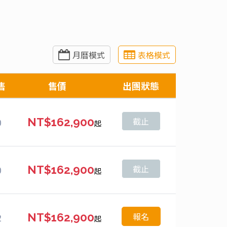
月曆模式
表格模式
售
售價
出團狀態
截止
0
NT$162,900
起
截止
0
NT$162,900
起
報名
2
NT$162,900
起