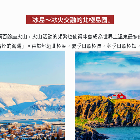
『冰島～冰火交融的北極島國』
兩百餘座火山，火山活動的頻繁也使得冰島成為世界上溫泉最多
冒煙的海灣」。由於地近北極圈，夏季日照極長，冬季日照極短