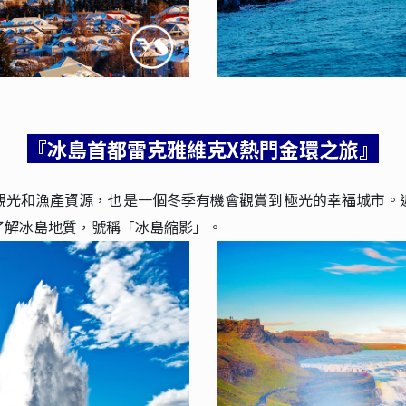
『冰島首都雷克雅維克X熱門金環之旅』
觀光和漁產資源，也是一個冬季有機會觀賞到極光的幸福城市。
了解冰島地質，號稱「冰島縮影」。