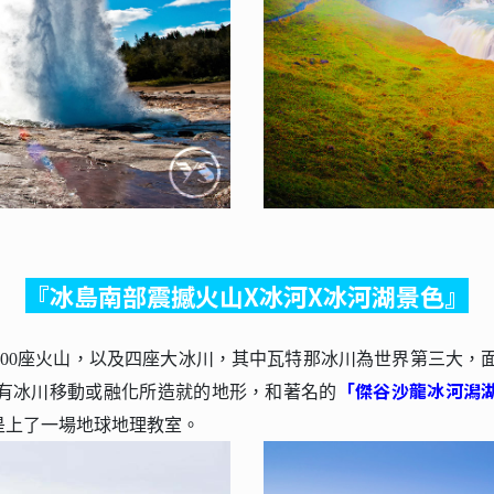
『冰島南部震撼火山X冰河X冰河湖景色』
00座火山，以及四座大冰川，其中瓦特那冰川為世界第三大，面積
「傑谷沙龍冰河潟
有冰川移動或融化所造就的地形，和著名的
是上了一場地球地理教室。