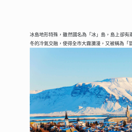
冰島地形特殊，雖然國名為「冰」島，島上卻有
冬的冷氣交融，使得全市大霧瀰漫，又被稱為「