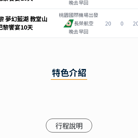
晚去早回
桃園國際機場
出發
 夢幻藍湖 教堂山
20
0
2
長榮航空
巴黎饗宴10天
晚去早回
特色介紹
行程說明