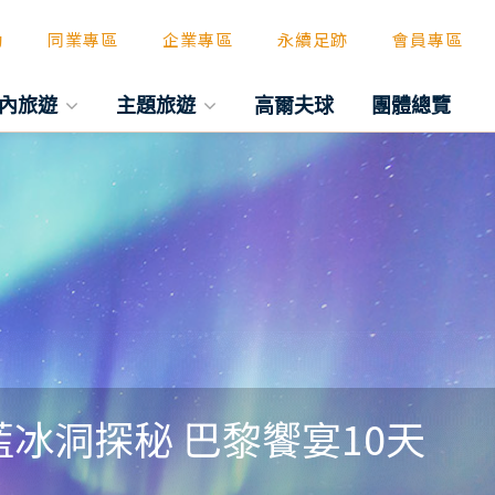
動
同業專區
企業專區
永續足跡
會員專區
內旅遊
主題旅遊
高爾夫球
團體總覽
藍冰洞探秘 巴黎饗宴10天