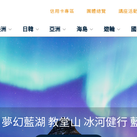
信用卡專區
團體總覽
講座活
美洲
日韓
亞洲
海島
遊輪
國
夢幻藍湖 教堂山 冰河健行 