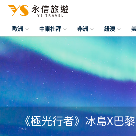
歐洲
中東杜拜
非洲
紐澳
《極光行者》冰島X巴黎 