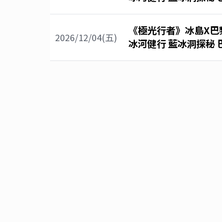
《極光行者》冰島X巴黎
2026/12/04(五)
冰河健行 藍冰洞探秘 