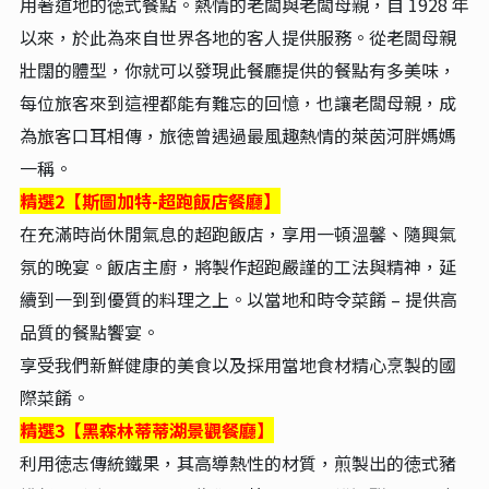
用著道地的徳式餐點。熱情的老闆與老闆母親，自 1928 年
以來，於此為來自世界各地的客人提供服務。從老闆母親
壯闊的體型，你就可以發現此餐廳提供的餐點有多美味，
每位旅客來到這裡都能有難忘的回憶，也讓老闆母親，成
為旅客口耳相傳，旅徳曾遇過最風趣熱情的萊茵河胖媽媽
一稱。
精選2【斯圖加特-超跑飯店餐廳】
在充滿時尚休閒氣息的超跑飯店，享用一頓溫馨、隨興氣
氛的晚宴。飯店主廚，將製作超跑嚴謹的工法與精神，延
續到一到到優質的料理之上。以當地和時令菜餚 – 提供高
品質的餐點饗宴。
享受我們新鮮健康的美食以及採用當地食材精心烹製的國
際菜餚。
精選3【黑森林蒂蒂湖景觀餐廳】
利用徳志傳統鐵果，其高導熱性的材質，煎製出的徳式豬