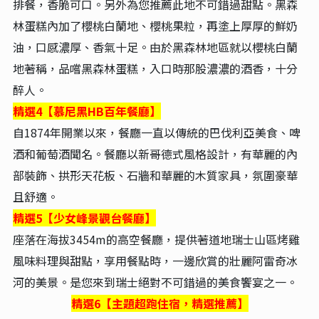
排餐，香脆可口。另外為您推薦此地不可錯過甜點。黑森
林蛋糕內加了櫻桃白蘭地、櫻桃果粒，再塗上厚厚的鮮奶
油，口感濃厚、香氣十足。由於黑森林地區就以櫻桃白蘭
地著稱，品嚐黑森林蛋糕，入口時那股濃濃的酒香，十分
醉人。
精選4【慕尼黑HB百年餐廳】
自1874年開業以來，餐廳一直以傳統的巴伐利亞美食、啤
酒和葡萄酒聞名。餐廳以新哥德式風格設計，有華麗的內
部裝飾、拱形天花板、石牆和華麗的木質家具，氛圍豪華
且舒適。
精選5【少女峰景觀台餐廳】
座落在海拔3454m的高空餐廳，提供著道地瑞士山區烤雞
風味料理與甜點，享用餐點時，一邊欣賞的壯麗阿雷奇冰
河的美景。是您來到瑞士絕對不可錯過的美食饗宴之一。
精選6
【主題超跑住宿，精選推薦】