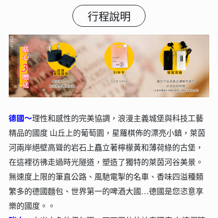
行程說明
德國～
理性和感性的完美協調，浪漫主義城堡與科技工藝
精品的國度 山丘上的葡萄園，星羅棋佈的漂亮小鎮，萊茵
河兩岸絕壁高聳的岩石上矗立著檸檬黃和薄荷綠的古堡，
在這裡彷彿走過時光隧道，塑造了獨特的萊茵河谷美景。
無速度上限的筆直公路、風馳電掣的名車、香味四溢種類
繁多的德國麵包、世界第一的啤酒大國…德國是您恣意享
樂的國度。。