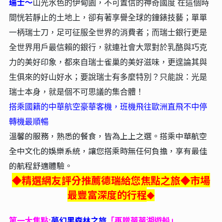
瑞士～
山光水色的伊甸園，不可置信的神奇國度 在這個時
間恍若靜止的土地上，卻有著享譽全球的鐘錶技藝；單單
一柄瑞士刀，足可征服全世界的消費者；而瑞士銀行更是
全世界用戶最信賴的銀行，就連社會大眾對於乳酪與巧克
力的美好印象，都來自瑞士雀巢的美好滋味，更遑論其與
生俱來的好山好水；要說瑞士有多麼特別？只能說：光是
瑞士本身，就是個不可思議的集合體！
搭乘國籍的中華航空豪華客機，班機飛往歐洲直飛不中停
轉機最順暢
溫馨的服務，熟悉的餐食，皆為上上之選。搭乘中華航空
全中文化的娛樂系統，讓您搭乘時無任何負擔，享有最佳
的航程舒適體驗。
◆精選網友評分推薦德瑞給您焦點之旅◆市場
最豐富深度的行程
◆
第一大焦點:
夢幻黑森林之旅
「再贈蒂蒂湖遊船」