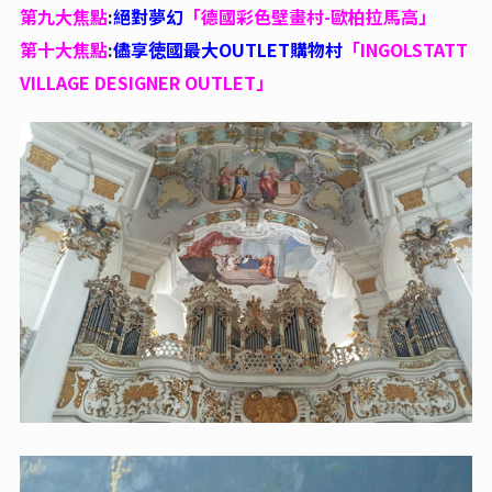
第九大焦點
:
絕對夢幻
「德國彩色壁畫村-歐柏拉馬高」
第十大焦點
:
儘享徳國最大OUTLET購物村
「INGOLSTATT
VILLAGE DESIGNER OUTLET」