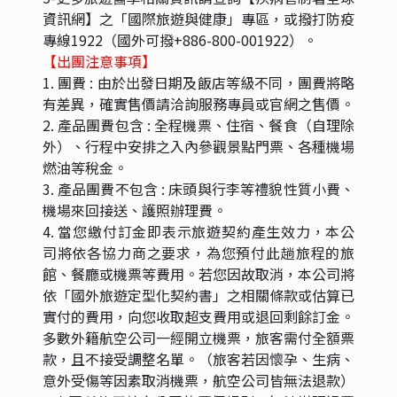
資訊網】之「國際旅遊與健康」專區，或撥打防疫
專線1922（國外可撥+886-800-001922）。
【出團注意事項】
1. 團費 : 由於出發日期及飯店等級不同，團費將略
有差異，確實售價請洽詢服務專員或官網之售價。
2. 產品團費包含 : 全程機票、住宿、餐食（自理除
外）、行程中安排之入內參觀景點門票、各種機場
燃油等稅金。
3. 產品團費不包含 : 床頭與行李等禮貌性質小費、
機場來回接送、護照辦理費。
4. 當您繳付訂金即表示旅遊契約產生效力，本公
司將依各協力商之要求，為您預付此趟旅程的旅
館、餐廳或機票等費用。若您因故取消，本公司將
依「國外旅遊定型化契約書」之相關條款或估算已
實付的費用，向您收取超支費用或退回剩餘訂金。
多數外籍航空公司一經開立機票，旅客需付全額票
款，且不接受調整名單。（旅客若因懷孕、生病、
意外受傷等因素取消機票，航空公司皆無法退款）