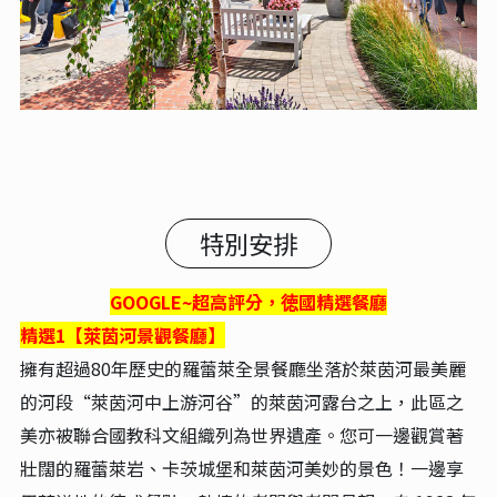
特別安排
GOOGLE~超高評分，徳國精選餐廳
精選1【萊茵河景觀餐廳】
擁有超過80年歷史的羅蕾萊全景餐廳坐落於萊茵河最美麗
的河段“萊茵河中上游河谷”的萊茵河露台之上，此區之
美亦被聯合國教科文組織列為世界遺產。您可一邊觀賞著
壯闊的羅蕾萊岩、卡茨城堡和萊茵河美妙的景色！一邊享