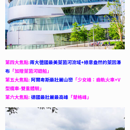
第四大焦點:
兩大徳國最美萊茵河流域+綠意盎然的萊因瀑
布
「加贈萊茵河遊船」
第五大焦點:
阿爾卑斯最壯麗山巒
「少女峰：齒軌火車+V
型纜車-雙重體驗」
第六大焦點:
德國最壯麗最高峰
「楚格峰」