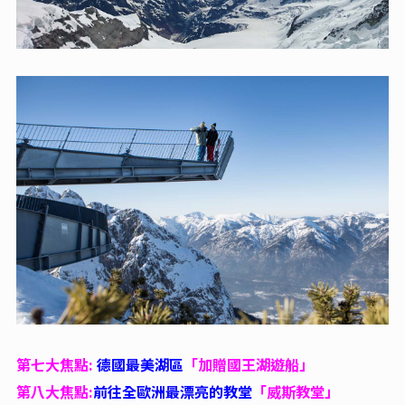
第七大焦點:
德國最美湖區
「加贈國王湖遊船」
第八大焦點:
前往全歐洲最漂亮的教堂
「威斯教堂」