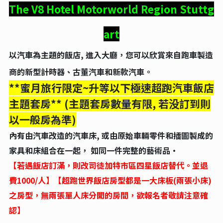
The V8 Hotel Motorworld Region Stuttg
art
以汽車為主題的飯店, 進入大廳，您可以欣賞來自跑車製造
商的新型計時器、古董汽車和新款汽車。
**蜜月旅行限定~升等以下極速超跑汽車飯店
主題套房** (主題套房數量有限, 若没訂到則
以一般房為準)
內有由汽車改造的汽車床, 或由原始車輛零件和插圖製成的
家具和床組合在一起， 如同一件完整的藝術品•
【若遇飯店訂滿，則改司徒加特市區四星飯店替代。並退
費1000/人】【超跑世界飯店房型都是一大床板(兩張小床)
之房型，無兩張單人床分開的房間，欲報名者敬請注意確
認】