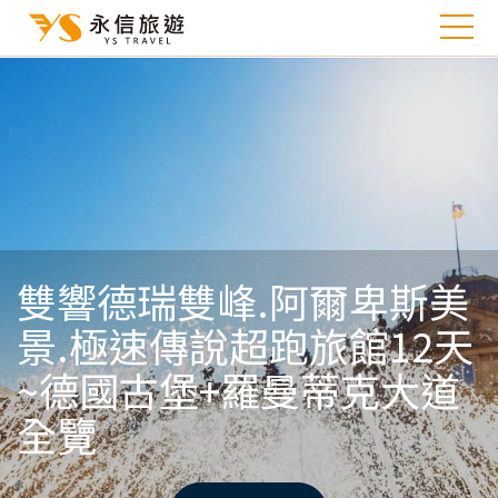
雙響德瑞雙峰.阿爾卑斯美
景.極速傳說超跑旅館12天
~德國古堡+羅曼蒂克大道
全覽