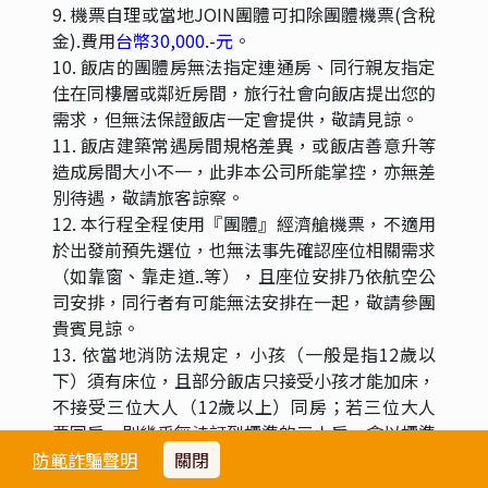
9. 機票自理或當地JOIN團體可扣除團體機票(含稅
金).費用
台幣30,000.-元
。
10. 飯店的團體房無法指定連通房、同行親友指定
住在同樓層或鄰近房間，旅行社會向飯店提出您的
需求，但無法保證飯店一定會提供，敬請見諒。
11. 飯店建築常遇房間規格差異，或飯店善意升等
造成房間大小不一，此非本公司所能掌控，亦無差
別待遇，敬請旅客諒察。
12. 本行程全程使用『團體』經濟艙機票，不適用
於出發前預先選位，也無法事先確認座位相關需求
（如靠窗、靠走道..等），且座位安排乃依航空公
司安排，同行者有可能無法安排在一起，敬請參團
貴賓見諒。
13. 依當地消防法規定，小孩（一般是指12歲以
下）須有床位，且部分飯店只接受小孩才能加床，
不接受三位大人（12歲以上）同房；若三位大人
要同房，則幾乎無法訂到標準的三人房，會以標準
雙人房加一單人床（多為行軍床或沙發床）方式安
防範詐騙聲明
關閉
排，且飯店房間室內空間不若東南亞地區寬敞，可