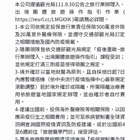
本公司遵循觀光局111.9.30公告之旅行業辦理入、
出境團體旅遊操作指引作業(
https://reurl.cc/LMGXXK )敬請務必詳閱。
1-本公司依規定投保旅行業責任保險500萬意外險
及20萬意外醫療保險，並遵守交通部觀光局訂定
之相關措施及國內防疫規範。
2-隨團領隊皆依交通部觀光局規定「疫後重啟~旅
行業辦理入、出境團體旅遊操作指引」課程受訓；
並依規定打滿三劑疫苗使得領團之規定。
3-境外確診以當地就醫為原則，且自採檢日起7日
內應暫緩搭機（依中央流行疫情指揮中心最新規定
滾動調整）若於境外確診或隔離，所需隔離治療費
用依旅遊當地國家規定辦理，並由確診者自付費
用。
4-建議出國前，投保海外醫療險等相關保險，以因
應染疫衍生之相關費用；並可至疾病管制署全球資
訊網查詢國際疫情資訊及防疫建議，或於出國前4
至6週前往「旅遊醫學門診」接受評估。
5-更多旅遊醫學相關資訊請查詢【疾病管制署全球