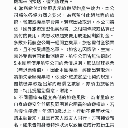
機場來回接送、護照辦理費。
4. 當您繳付訂金即表示旅遊契約產生效力，本公
司將依各協力商之要求，為您預付此趟旅程的旅
館、餐廳或機票等費用。若您因故取消，本公司將
依「國外旅遊定型化契約書」之相關條款或估算已
實付的費用，向您收取超支費用或退回剩餘訂金。
多數外籍航空公司一經開立機票，旅客需付全額票
款，且不接受調整名單。（旅客若因懷孕、生病、
意外受傷等因素取消機票，航空公司皆無法退款）
5.本團所使用航空公司的票價規則，無法辦理退票
（無退票價值），因此本團機票一經開出若取消，
將損失全額機票款，依國外旅遊定型化契約規定，
如該機票款超出解約賠償之數額，亦須由旅客負
擔。特此提醒您留意，謝謝。
6. 不同國家有程度高低的旅遊風險，為考量旅客
自身旅遊安全並顧及同團其它團員的旅遊權益，若
有慢性疾病、年滿70歲以上、行動不便等狀況，
請主動告知，且需有家人或友人同行，方可接受報
名。如未告知身體特殊狀況以致無法成行或衍生其