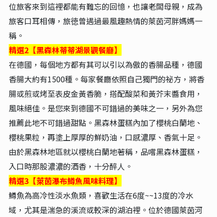
位旅客來到這裡都能有難忘的回憶，也讓老闆母親，成為
旅客口耳相傳，旅徳曾遇過最風趣熱情的萊茵河胖媽媽一
稱。
精選2【黑森林蒂蒂湖景觀餐廳】
在德國，每個地方都有其可以引以為傲的香腸品種，德國
香腸大約有1500種。每家餐廳依照自己獨門的祕方，將香
腸或煎或烤至表皮金黃香脆，搭配酸菜和黃芥末醬食用，
風味絕佳。是您來到德國不可錯過的美味之一，另外為您
推薦此地不可錯過甜點。黑森林蛋糕內加了櫻桃白蘭地、
櫻桃果粒，再塗上厚厚的鮮奶油，口感濃厚、香氣十足。
由於黑森林地區就以櫻桃白蘭地著稱，品嚐黑森林蛋糕，
入口時那股濃濃的酒香，十分醉人。
精選3【萊茵瀑布鱒魚風味料理】
鱒魚為高冷性淡水魚類，喜歡生活在6度~~13度的冷水
域，尤其是湍急的溪流或較深的湖泊裡。位於德國萊茵河