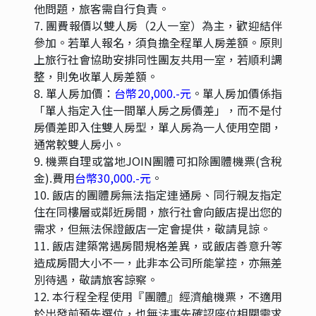
他問題，旅客需自行負責。
7. 團費報價以雙人房（2人一室）為主，歡迎結伴
參加。若單人報名，須負擔全程單人房差額。原則
上旅行社會協助安排同性團友共用一室，若順利調
整，則免收單人房差額。
8. 單人房加價：
台幣20,000.-元
。單人房加價係指
「單人指定入住一間單人房之房價差」，而不是付
房價差即入住雙人房型，單人房為一人使用空間，
通常較雙人房小。
9. 機票自理或當地JOIN團體可扣除團體機票(含稅
金).費用
台幣30,000.-元
。
10. 飯店的團體房無法指定連通房、同行親友指定
住在同樓層或鄰近房間，旅行社會向飯店提出您的
需求，但無法保證飯店一定會提供，敬請見諒。
11. 飯店建築常遇房間規格差異，或飯店善意升等
造成房間大小不一，此非本公司所能掌控，亦無差
別待遇，敬請旅客諒察。
12. 本行程全程使用『團體』經濟艙機票，不適用
於出發前預先選位，也無法事先確認座位相關需求