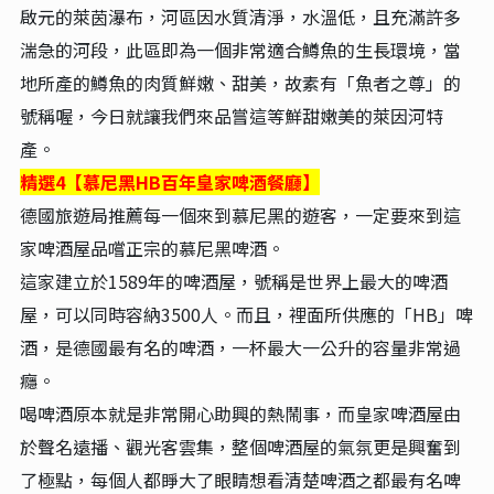
啟元的萊茵瀑布，河區因水質清淨，水溫低，且充滿許多
湍急的河段，此區即為一個非常適合鱒魚的生長環境，當
地所產的鱒魚的肉質鮮嫩、甜美，故素有「魚者之尊」的
號稱喔，今日就讓我們來品嘗這等鮮甜嫩美的萊因河特
產。
精選4【慕尼黑HB百年皇家啤酒餐廳】
德國旅遊局推薦每一個來到慕尼黑的遊客，一定要來到這
家啤酒屋品嚐正宗的慕尼黑啤酒。
這家建立於1589年的啤酒屋，號稱是世界上最大的啤酒
屋，可以同時容納3500人。而且，裡面所供應的「HB」啤
酒，是德國最有名的啤酒，一杯最大一公升的容量非常過
癮。
喝啤酒原本就是非常開心助興的熱鬧事，而皇家啤酒屋由
於聲名遠播、觀光客雲集，整個啤酒屋的氣氛更是興奮到
了極點，每個人都睜大了眼睛想看清楚啤酒之都最有名啤