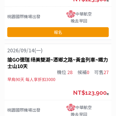
起
中華航空
桃園國際機場
出發
晚去早回
報名
2026/09/14(一)
搶GO徳瑞 絕美雙湖~酒鄉之路~黃金列車~鐵力
士山10天
機位
28
候補
0
可售
27
早鳥90天 每人享折扣3000
NT$123,900
起
中華航空
桃園國際機場
出發
晚去早回