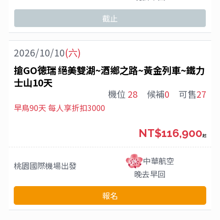
截止
2026/10/10
(六)
搶GO徳瑞 絕美雙湖~酒鄉之路~黃金列車~鐵力
士山10天
機位
28
候補
0
可售
27
早鳥90天 每人享折扣3000
NT$116,900
起
中華航空
桃園國際機場
出發
晚去早回
報名