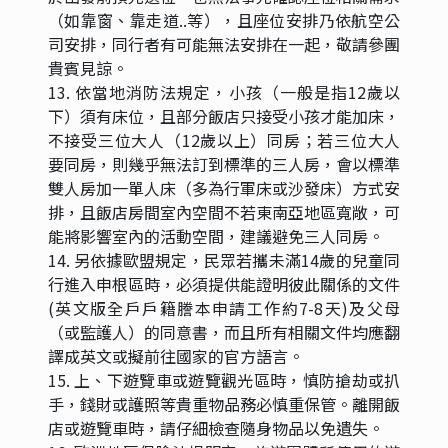
（如靠窗、靠走道..等），且座位安排乃依航空公
司安排，同行者有可能無法安排在一起，敬請參團
貴賓見諒。
13. 依當地消防法規定，小孩（一般是指12歲以
下）須有床位，且部分飯店只接受小孩才能加床，
不接受三位大人（12歲以上）同房；若三位大人
要同房，則幾乎無法訂到標準的三人房，會以標準
雙人房加一單人床（多為行軍床或沙發床）方式安
排，且飯店房間室內空間不若東南亞地區寬敞，可
能將影響室內的活動空間，建議避免三人同房。
14. 另依據歐盟規定，民眾若攜未滿14歲的兒童同
行進入申根區時，必須提供能證明彼此關係的文件
(英文版全戶戶籍謄本申請工作約7-8天)及父母
（或監護人）的同意書，而且所有相關文件均應翻
譯成英文或擬前往國家的官方語言。
15. 上、下遊覽車或遊覽觀光區時，慎防搶劫或扒
手，錢財或護照等貴重物品務必慎重保管。離開飯
店或遊覽車時，請仔細檢查隨身物品以免遺失。