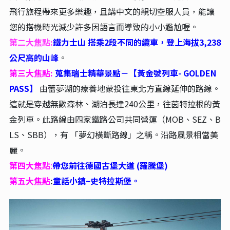
飛行旅程帶來更多樂趣，且講中文的親切空服人員，能讓
您的搭機時光減少許多因語言而導致的小小尷尬喔。
第二大焦點:
鐵力士山 搭乘2段不同的纜車，登上海拔3,238
公尺高的山峰
。
第三大焦點:
蒐集瑞士精華景點－【黃金號列車- GOLDEN
PASS】
由蕾夢湖的療養地蒙投往東北方直線延伸的路線。
這就是穿越無數森林、湖泊長達240公里，往茵特拉根的黃
金列車。此路線由四家鐵路公司共同營運（MOB、SEZ、B
LS、SBB），有 「夢幻橫斷路線」之稱。沿路風景相當美
麗。
第四
大焦點
:
帶您前往德國古堡大道 (羅騰堡)
第五
大焦點
:
童話小鎮~史特拉斯堡。