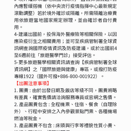
內應暫緩搭機（依中央流行疫情指揮中心最新規定
滾動調整）若於境外確診或隔離，所需隔離治療費
用依旅遊當地國家規定辦理，並由確診者自付費
用。
4-建議出國前，投保海外醫療險等相關保險，以因
應染疫衍生之相關費用；並可至疾病管制署全球資
訊網查詢國際疫情資訊及防疫建議，或於出國前4
至6週前往「旅遊醫學門診」接受評估。
5-更多旅遊醫學相關資訊請查詢【疾病管制署全球
資訊網】之「國際旅遊與健康」專區，或撥打防疫
專線1922（國外可撥+886-800-001922）。
【出團注意事項】
1. 團費 : 由於出發日期及飯店等級不同，團費將略
有差異，確實售價請洽詢服務專員或官網之售價。
2. 產品團費包含 : 全程機票、住宿、餐食（自理除
外）、行程中安排之入內參觀景點門票、各種機場
燃油等稅金。
3. 產品團費不包含 : 床頭與行李等禮貌性質小費、