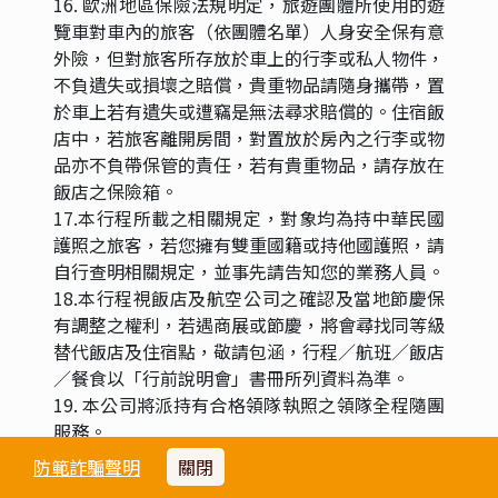
16. 歐洲地區保險法規明定，旅遊團體所使用的遊
覽車對車內的旅客（依團體名單）人身安全保有意
外險，但對旅客所存放於車上的行李或私人物件，
不負遺失或損壞之賠償，貴重物品請隨身攜帶，置
於車上若有遺失或遭竊是無法尋求賠償的。住宿飯
店中，若旅客離開房間，對置放於房內之行李或物
品亦不負帶保管的責任，若有貴重物品，請存放在
飯店之保險箱。
17.本行程所載之相關規定，對象均為持中華民國
護照之旅客，若您擁有雙重國籍或持他國護照，請
自行查明相關規定，並事先請告知您的業務人員。
18.本行程視飯店及航空公司之確認及當地節慶保
有調整之權利，若遇商展或節慶，將會尋找同等級
替代飯店及住宿點，敬請包涵，行程／航班／飯店
／餐食以「行前說明會」書冊所列資料為準。
19. 本公司將派持有合格領隊執照之領隊全程隨團
服務。
防範詐騙聲明
關閉
電壓