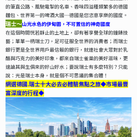
的筆直公路、風馳電掣的名車、香味四溢種類繁多的德國
麵包、世界第一的啤酒大國…德國是您恣意享樂的國度。
瑞士～
山光水色的伊甸園，不可置信的神奇國度
在這個時間恍若靜止的土地上，卻有著享譽全球的鐘錶技
藝；單單一柄瑞士刀，足可征服全世界的消費者；而瑞士
銀行更是全世界用戶最信賴的銀行，就連社會大眾對於乳
酪與巧克力的美好印象，都來自瑞士雀巢的美好滋味，更
遑論其與生俱來的好山好水；要說瑞士有多麼特別？只能
說：光是瑞士本身，就是個不可思議的集合體！
網選德國.瑞士十大必去必體驗焦點之旅◆市場最豐
富深度的行程◆