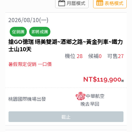
月曆模式
表格模式
2026/08/10(一)
促銷團
即將成團
搶GO徳瑞 絕美雙湖~酒鄉之路~黃金列車~鐵力
士山10天
機位
28
候補
0
可售
27
暑假限定促銷 一口價
NT$119,900
起
中華航空
桃園國際機場
出發
晚去早回
截止