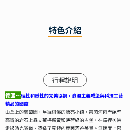
特色介紹
行程說明
德國～
理性和感性的完美協調，浪漫主義城堡與科技工藝
精品的國度
山丘上的葡萄園，星羅棋佈的漂亮小鎮，萊茵河兩岸絕壁
高聳的岩石上矗立著檸檬黃和薄荷綠的古堡，在這裡彷彿
走過時光隧道，塑造了獨特的萊茵河谷美景。無速度上限