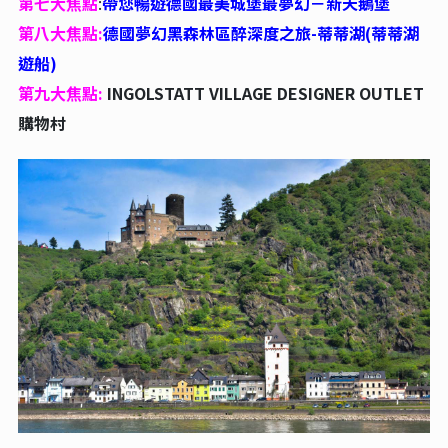
第
七
大焦點
:
帶您暢遊德國最美城堡最夢幻－新天鵝堡
第八
大焦點:
德國夢幻黑森林區醉深度之旅-蒂蒂湖(蒂蒂湖
遊船)
第九
大焦點:
INGOLSTATT VILLAGE DESIGNER OUTLET
購物村