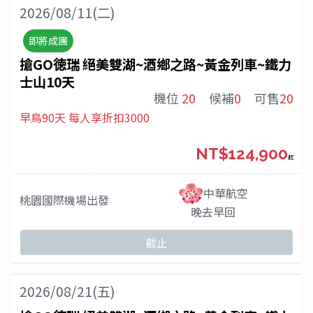
2026/08/11(二)
即將成團
搶GO徳瑞 絕美雙湖~酒鄉之路~黃金列車~鐵力
士山10天
機位
20
候補
0
可售
20
早鳥90天 每人享折扣3000
NT$124,900
起
中華航空
桃園國際機場
出發
晚去早回
截止
2026/08/21(五)