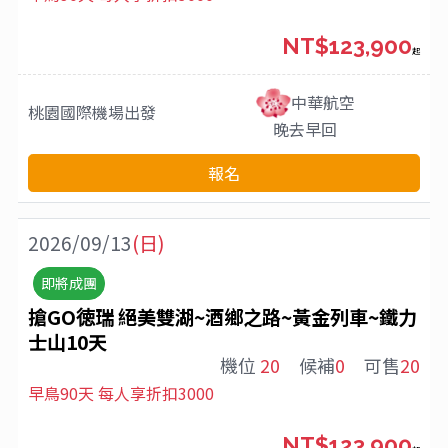
NT$123,900
起
中華航空
桃園國際機場
出發
晚去早回
報名
2026/09/13
(日)
即將成團
搶GO徳瑞 絕美雙湖~酒鄉之路~黃金列車~鐵力
士山10天
機位
20
候補
0
可售
20
早鳥90天 每人享折扣3000
NT$123,900