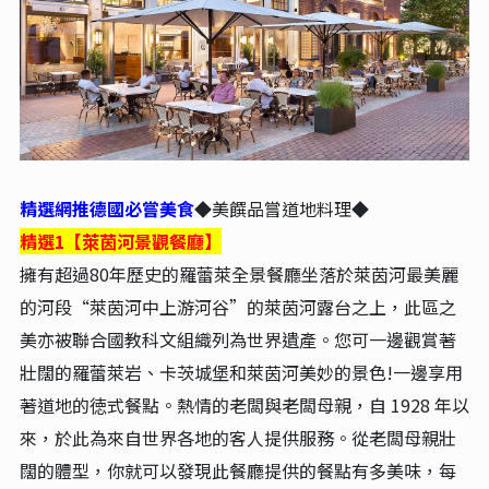
精選網推德國必嘗美食
◆美饌品嘗道地料理◆
精選1【萊茵河景觀餐廳】
擁有超過80年歷史的羅蕾萊全景餐廳坐落於萊茵河最美麗
的河段“萊茵河中上游河谷”的萊茵河露台之上，此區之
美亦被聯合國教科文組織列為世界遺產。您可一邊觀賞著
壯闊的羅蕾萊岩、卡茨城堡和萊茵河美妙的景色!一邊享用
著道地的徳式餐點。熱情的老闆與老闆母親，自 1928 年以
來，於此為來自世界各地的客人提供服務。從老闆母親壯
闊的體型，你就可以發現此餐廳提供的餐點有多美味，每