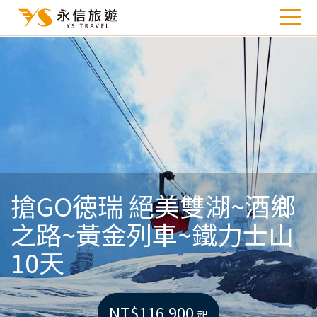
搶GO徳瑞 絕美雙湖~酒鄉
之路~黃金列車~鐵力士山
10天
NT$116,900
起