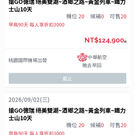
搶GO徳瑞 絕美雙湖~酒鄉之路~黃金列車~鐵力
士山10天
機位
20
候補
0
可售
20
早鳥90天 每人享折扣3000
NT$124,900
起
中華航空
桃園國際機場
出發
晚去早回
截止
2026/09/02(三)
搶GO徳瑞 絕美雙湖~酒鄉之路~黃金列車~鐵力
士山10天
機位
20
候補
0
可售
20
早鳥90天 每人享折扣3000