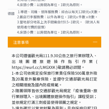
4.床頭小費：以房間為單位，1歐元為原則。
1.導遊、司機、領隊服務費：綜合以每天12歐元x天數。
德國
2.飯店行李服務費：以件為單位，1歐元x 件數 x次數。
3.當地部分地區上洗手間需自付0.5~1歐元。（歐洲人有
使用者付費的習慣）
4.床頭小費：以房間為單位，1歐元為原則。
注意事項
本公司遵循觀光局111.9.30公告之旅行業辦理入、
出境團體旅遊操作指引作業(
https://reurl.cc/LMGXXK )敬請務必詳閱。
1-本公司依規定投保旅行業責任保險500萬意外險
及20萬意外醫療保險，並遵守交通部觀光局訂定
之相關措施及國內防疫規範。
2-隨團領隊皆依交通部觀光局規定「疫後重啟~旅
行業辦理入、出境團體旅遊操作指引」課程受訓；
並依規定打滿三劑疫苗使得領團之規定。
3-境外確診以當地就醫為原則，且自採檢日起7日