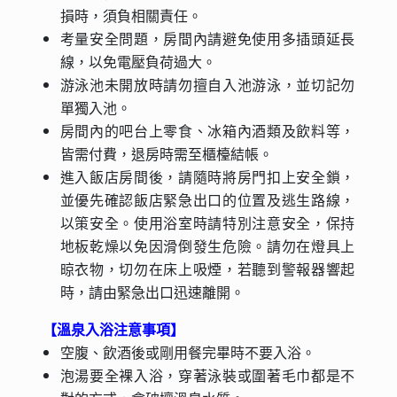
損時，須負相關責任。
考量安全問題，房間內請避免使用多插頭延長
線，以免電壓負荷過大。
游泳池未開放時請勿擅自入池游泳，並切記勿
單獨入池。
房間內的吧台上零食、冰箱內酒類及飲料等，
皆需付費，退房時需至櫃檯結帳。
進入飯店房間後，請隨時將房門扣上安全鎖，
並優先確認飯店緊急出口的位置及逃生路線，
以策安全。使用浴室時請特別注意安全，保持
地板乾燥以免因滑倒發生危險。請勿在燈具上
晾衣物，切勿在床上吸煙，若聽到警報器響起
時，請由緊急出口迅速離開。
【溫泉入浴注意事項】
空腹、飲酒後或剛用餐完畢時不要入浴。
泡湯要全裸入浴，穿著泳裝或圍著毛巾都是不