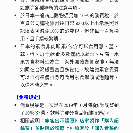
遵守領隊所宣布的觀光區、餐廳、飯店、遊樂
設施等各種場所的注意事項。
於日本一般商店購物須另加 10% 的消費稅，於
百貨公司購物累計達日幣5000以上出示護照登
記填表可減免10% 的消費稅，但非每一百貨適
用，且手續較繁瑣。
⽇本的素食非⾁即素(包含可以食⽤蔥、薑、
蒜、蛋、奶等)因此多數僅能以蔬菜、豆腐、⽔
果等食材料理為主；海外團體素餐安排，無法
如同在台灣般豐富且多變化，故建議素食貴賓
可以⾃⾏準備⾃⾝可食⽤素食罐頭或泡麵等，
以備不時之需。
【免稅規定】
消費稅最近一次是在2019年10月時從8％調整到
了10％(外帶、飲料等部分食品仍維持8%)。
旅客出示護照》店家製作「購入記
相關說明：
錄票」並貼附於護照上》旅客於「購入者誓約