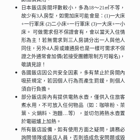
日本飯店房間坪數較小，多為18～21㎡不等，
故少有3人房型，如需加床可能會是：(1)一大床
+一行軍床 (2)二小床+一行軍床 (3)一大床+一小
床。 可做需求但不保證會有，會以當天入住情
形為主！若無需求到三人房請分出一人與他人
同住，另外4人房或連通房也是一樣可需求不保
證之外通常會加價(若接受團體限制方可報名)，
敬請見諒！
各國飯店因公共安全因素，多有禁止於房間內
吸菸規定，若因個人行為而產生罰鍰，則個人
須自行負擔。
部分飯店房內有提供電熱水壺，僅供入住旅客
煮水用，不可放入任何物品（如：咖啡粉、茶
葉、火鍋料、泡麵…等），並切勿將熱水壺置
於電磁爐上加熱。
所有飯店設備，如有使用方面之疑問，請務必
詢問領隊或飯店人員，否則造成危安問題或毀