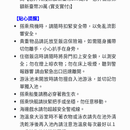
額新臺幣20萬 (實支實付)】
【貼心提醒】
搭乘飛機時，請隨時扣緊安全帶，以免亂流影
響安全。
貴重物品請託放至飯店保險箱，如需隨身攜帶
切勿離手，小心扒手在身旁。
住宿飯店時請隨時將房門扣上安全鎖，以測安
全；勿在燈上晾衣物；勿在床上吸煙，聽到警
報器響 請由緊急出口迅速離開。
游泳池未開放時請勿擅自入池游泳，並切記勿
單獨入池。
搭乘船隻請務必穿著救生衣。
搭乘快艇請扶緊把手或坐穩，勿任意移動。
海邊戲水請勿超越安全警戒線。
泡溫泉大浴室時不著衣物或泳衣請先在池外清
洗乾淨後再入池內請注意泡溫泉每次最好以１