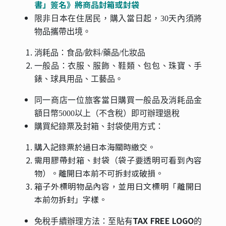
書」簽名》將商品封箱或封袋
限非日本在住居民，購入當日起，30天內須將
物品攜帶出境。
消耗品：食品/飲料/藥品/化妝品
一般品：衣服、服飾、鞋類、包包、珠寶、手
錶、球具用品、工藝品。
同一商店一位旅客當日購買一般品及消耗品金
額日幣5000以上（不含稅）即可辦理退稅
購買紀錄票及封箱、封袋使用方式：
購入記錄票於過日本海關時繳交。
需用膠帶封箱、封袋（袋子要透明可看到內容
物）。離開日本前不可拆封或破損。
箱子外標明物品內容，並用日文標明「離開日
本前勿拆封」字樣。
TAX FREE LOGO
免稅手續辦理方法：
至貼有
的