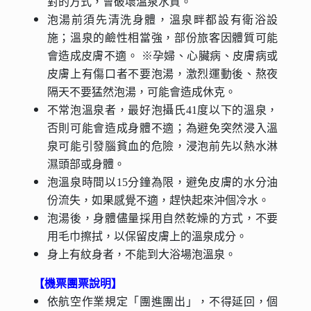
對的方式，會破壞溫泉水質。
泡湯前須先清洗身體，溫泉畔都設有衛浴設
施；溫泉的鹼性相當強，部份旅客因體質可能
會造成皮膚不適。 ※孕婦、心臟病、皮膚病或
皮膚上有傷口者不要泡湯，激烈運動後、熬夜
隔天不要猛然泡湯，可能會造成休克。
不常泡溫泉者，最好泡攝氏41度以下的溫泉，
否則可能會造成身體不適；為避免突然浸入溫
泉可能引發腦貧血的危險，浸泡前先以熱水淋
濕頭部或身體。
泡溫泉時間以15分鐘為限，避免皮膚的水分油
份流失，如果感覺不適，趕快起來沖個冷水。
泡湯後，身體儘量採用自然乾燥的方式，不要
用毛巾擦拭，以保留皮膚上的溫泉成分。
身上有紋身者，不能到大浴場泡溫泉。
【機票團票說明】
依航空作業規定「團進團出」，不得延回，個