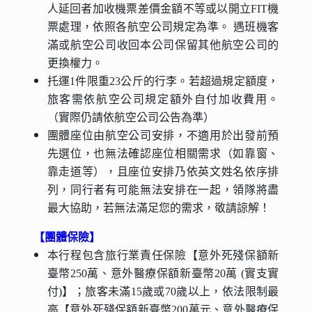
人延回者加收機票差價金額不等或以開立FIT機
票處理，依照各航空公司規定為準。 遇班機客
滿或航空公司收回本公司保留其他航空公司的
更換權力。
托運1件限重23公斤的行李。若超過規定額度，
旅客需依航空公司規定額外自付加收費用。
（實際仍請依航空公司公告為準）
團體座位由航空公司安排，不適用於出發前預
先選位，也無法確認座位相關需求（如靠窗、
靠走道等），且座位安排乃依英文姓名依序排
列，同行者有可能無法安排在一起，領隊將盡
最大協助，若無法滿足您的需求，敬請諒解！
【團體保險】
本行程包含旅行業責任保險【意外死殘保額新
臺幣250萬、意外醫療保額新臺幣20萬 (實支實
付)】；旅客未滿15歲或70歲以上，依法限制最
高【意外死殘保額新臺幣200萬元、意外醫療保