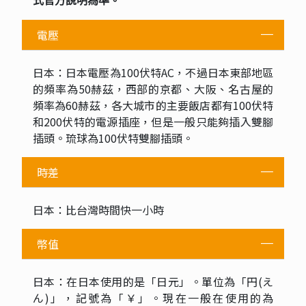
式官方說明為準。
電壓
日本：日本電壓為100伏特AC，不過日本東部地區
的頻率為50赫茲，西部的京都、大阪、名古屋的
頻率為60赫茲，各大城市的主要飯店都有100伏特
和200伏特的電源插座，但是一般只能夠插入雙腳
插頭。琉球為100伏特雙腳插頭。
時差
日本：比台灣時間快一小時
幣值
日本：在日本使用的是「日元」。單位為「円(え
ん)」，記號為「￥」。現在一般在使用的為