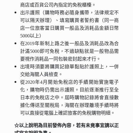
商店或百貨公司內指定的免稅櫃檯。
出示護照（購物時務必隨身攜帶，法律規定不
可以隔天辦理）、填寫購買者誓約書（同一商
店一位旅客當日購買一般品及消耗品金額日幣
5000以上）
在2019年新制上路之後一般品及消耗品改為合
計滿5000即可免稅，不過缺點就是一般物品需
要視作消耗品一同包裝密封起來才行。
出境時須要將購買記錄單黏貼於護照上，一併
交給海關人員檢查。
從2020年4月開始免稅店的手續開始實施電子
化，購物時仍需出示護照。目前逐漸推行至全
日本的免稅店之中。屆時購物記錄將會直接數
據化傳送至關稅局，海關在辦理離境手續時將
可以直接從電腦上確認旅客的免稅購物明細。
☆以上說明為目前發佈內容，若有未竟事宜請以正