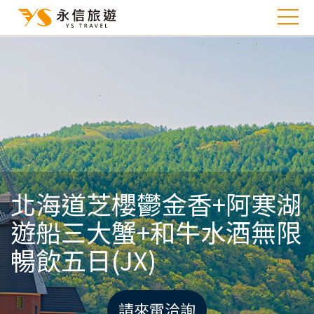
北海道芝櫻鬱金香+阿寒湖
遊船三大蟹+和牛水酒無限
暢飲五日(JX)
請來電洽詢