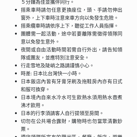
５分鐘為佳並攜伴同行。
搭乘車時請勿任意更換座位，頭、手請勿伸出
窗外，上下車時注意來車方向以免發生危險。
搭乘纜車時請依序上下，聽從工作人員指揮。
團體需一起活動，途中若要離隊需徵得領隊同
意以免發生意外。
夜間或自由活動時間若需自行外出，請告知領
隊或團友，並應特別注意安全。
行走雪地及陡峭之路請謹慎小心。
時差: 日本比台灣快一小時。
日本飯店內皆有牙膏牙刷及拖鞋房內亦有日式
和服可換穿。
日本境內自來水冷水可生飲熱水須用熱水壺煮
沸才飲用。
日本的行李須請客人自行提領至房間。
切勿在公共場合露財，購物時也勿當眾清數鈔
票。