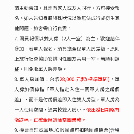
請主動告知，且需有家人或友人同行，方可接受報
名。如未告知身體特殊狀況以致無法成行或衍生其
他問題，旅客需自行負責。
7.
團費報價以雙人房（2人一室）為主，歡迎結伴
參加。若單人報名，須負擔全程單人房差額。原則
上旅行社會協助安排同性團友共用一室，若順利調
整，則免收單人房差額。
8.
單人房加價：台幣
28
,
000.
元起(標準單間)
。單
人房加價係指「單人指定入住一間單人房之房價
差」，而不是付房價差即入住雙人房型，單人房為
一人使用空間，通常較雙人房小。
依出發日期略有
漲跌幅，正確金額請洽當團業務。
9.
機票自理或當地JOIN團體可扣除團體機票(
含稅