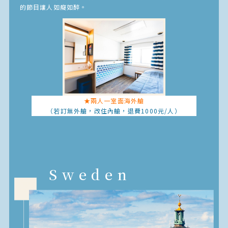
的節目讓人如癡如醉。
★兩人一室面海外艙
（若訂無外艙，改住內艙，
退費1000元/人）
Sweden