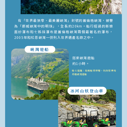
有「世界最狹窄、最美麗峽灣」封號的蓋倫格峽灣，被譽
為「挪威峽灣中的明珠」，全長約20km。船行經過的新娘
面紗瀑布和七姊妹瀑布是蓋倫格峽灣兩個最著名的瀑布，
2005年和松恩峽灣一併列入世界遺產名錄之中。
峽灣遊船
搭乘峽灣遊船
約1小時。
貼心提醒：如遇船班停駛，則改搭乘哈
丹格峽灣遊船
冰河山妖登山車