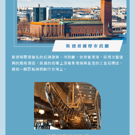
斯德哥爾摩市政廳
斯德哥爾摩著名的紅磚建築－市政廳，依傍著港灣，採用文藝復
興的風格建造，高聳的塔樓上頂著象徵瑞典皇室的三皇冠標誌，
猶如一艘巨船揚帆航行在海上。