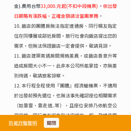
金).費用台幣
33
,000.
元起(不扣中段機票)
。
依出發
日期略有漲跌幅，正確金額請洽當團業務
。
10.
飯店的團體房無法指定連通房、同行親友指定
住在同樓層或鄰近房間，旅行社會向飯店提出您的
需求，但無法保證飯店一定會提供，敬請見諒。
11.
飯店建築常遇房間規格差異，或飯店善意升等
造成房間大小不一，此非本公司所能掌控，亦無差
別待遇，敬請旅客諒察。
12.
本行程全程使用『團體』經濟艙機票，不適用
於出發前預先選位，也無法事先確認座位相關需求
（如靠窗、靠走道..等），且座位安排乃依航空公
司安排，同行者有可能無法安排在一起，敬請參團
防範詐騙聲明
關閉
貴賓見諒。