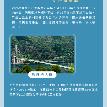
哈丹格峽灣
哈丹格峽灣位在挪威南方半島，全長179km，是挪威第二長
的峽灣，因周圍地勢相對平緩，可說是挪威最平靜的峽灣，
平緩山丘上的村落教堂及百年木造建築，兩岸遍植著蘋果
樹、櫻桃樹等果園，也因這獨特的景緻，被稱為「女人峽
灣」。
哈丹格大橋
哈丹格峽灣大橋長1380m，主跨1310m，是挪威最長跨度的懸
浮橋。2008年動工，耗費四年的工程時間與耗資超過23億挪威
克朗(約113億新台幣)的現代工程鉅作。