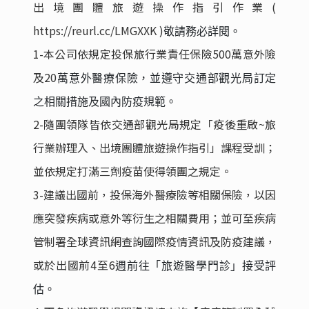
出境團體旅遊操作指引作業(
https://reurl.cc/LMGXXK )
敬請務必詳閱。
1-
本公司依規定投保旅行業責任保險500萬意外險
及20
萬意外醫療保險，並遵守交通部觀光局訂定
之相關措施及國內防疫規範。
2-
隨團領隊皆依交通部觀光局規定「疫後重啟~旅
行業辦理入、出境團體旅遊操作指引」課程受訓；
並依規定打滿三劑疫苗使得領團之規定。
3-
建議出國前，投保海外醫療險等相關保險，以因
應突發疾病或意外等衍生之相關費用；並可至疾病
管制署全球資訊網查詢國際疫情資訊及防疫建議，
或於出國前4至6
週前往「旅遊醫學門診」接受評
估。