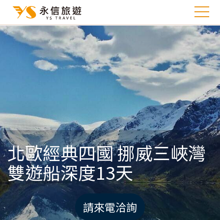
北歐經典四國 挪威三峽灣
雙遊船深度13天
請來電洽詢