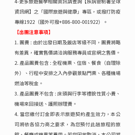
4-
更多旅遊醫學相關資訊請查詢【疾病管制署全球
資訊網】之「國際旅遊與健康」專區，或撥打防疫
專線1922（國外可撥+886-800-001922
）。
【出團注意事項】
1.
團費 : 由於出發日期及飯店等級不同，團費將略
有差異，確實售價請洽詢服務專員或官網之售價。
2.
產品團費包含 : 全程機票、住宿、餐食（自理除
外）、行程中安排之入內參觀景點門票、各種機場
燃油等稅金。
3.
產品團費不包含 : 床頭與行李等禮貌性質小費、
機場來回接送、護照辦理費。
4.
當您繳付訂金即表示旅遊契約產生效力，本公
司將依各協力商之要求，為您預付此趟旅程的旅
館、餐廳或機票等費用。若您因故取消，本公司將