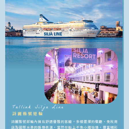
Tallink Silja Line
詩麗雅號遊輪
詩麗雅號郵輪內擁有舒適優雅的客艙，多樣選擇的餐廳、免稅商
店及國際水準的娛樂表演，當然在船上不免小賭怡情，豐富精彩