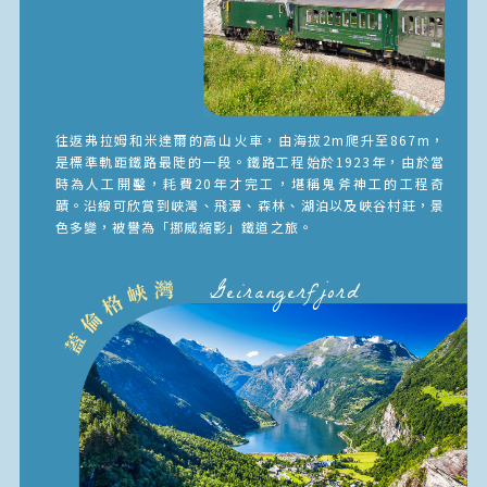
往返弗拉姆和米達爾的高山火車，由海拔2m爬升至867m，
是標準軌距鐵路最陡的一段。鐵路工程始於1923年，由於當
時為人工開鑿，耗費20年才完工，堪稱鬼斧神工的工程奇
蹟。沿線可欣賞到峽灣、飛瀑、森林、湖泊以及峽谷村莊，景
色多變，被譽為「挪威縮影」鐵道之旅。
Geirangerfjord