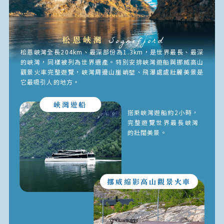
松恩峽灣
Sognefjord
松恩峽灣全長204km、最深部份為1.3km，是世界最長、最深
的峽灣，同樣被列為世界遺產。特別安排峽灣遊船與挪威高山
觀景火車完整遊覽，峽灣周邊山崖峭壁、飛瀑處處壯麗美景是
它最吸引人的地方。
峽灣遊船
搭乘峽灣遊船約2小時，
完整遊覽世界最長峽灣
的壯闊美景。
挪威縮影高山觀景火車