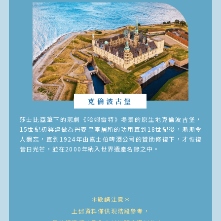
克倫波古堡
莎士比亞筆下的悲劇《哈姆雷特》場景的原生地克倫波古堡，
15世紀初興建做為丹麥皇室居所的功用直到18世紀後，漸漸令
人遺忘，直到1924年由嘉士伯啤酒公司的贊助修復下，才恢復
昔日光芒，並在2000年納入世界遺產名錄之中。
＊敬請注意＊
上述資料僅供現階段參考，