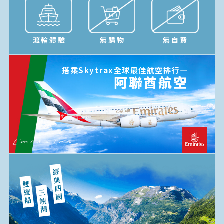
渡輪體驗
無購物
無自費
搭乘Skytrax全球最佳航空排行—
阿聯酋航空
經典四國
雙遊船
三峽灣