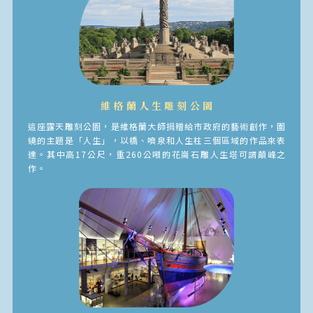
維格蘭人生雕刻公園
這座露天雕刻公園，是維格蘭大師捐贈給市政府的藝術創作，圍
繞的主題是「人生」，以橋、噴泉和人生柱三個區域的作品來表
達。其中高17公尺，重260公噸的花崗石雕人生塔可謂顛峰之
作。