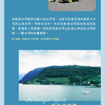
約斯達冰河是歐洲最大的冰河區，沿途可欣賞到滿佈著巨大冰
河的山岳地帶。眾多支流中，布利克斯達冰河因為較容易抵
達，是遊客人氣首選！將安排搭乘冰河山妖登山車前往冰河前
緣，一覽冰河的壯麗風景。
貼心提醒：如遇氣候不佳停駛，則改參觀冰川博物館
Hardanger Fjord