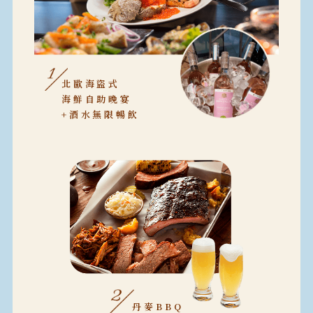
北歐海盜式
海鮮自助晚宴
+酒水無限暢飲
丹麥BBQ