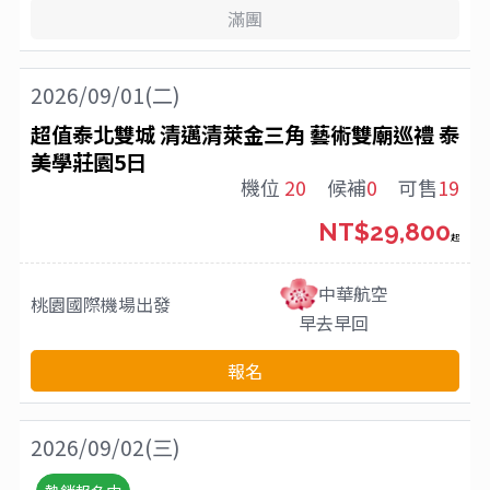
滿團
2026/09/01(二)
超值泰北雙城 清邁清萊金三角 藝術雙廟巡禮 泰
美學莊園5日
機位
20
候補
0
可售
19
NT$29,800
起
中華航空
桃園國際機場
出發
早去早回
報名
2026/09/02(三)