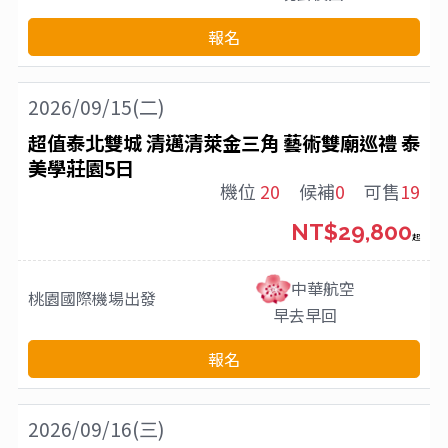
報名
2026/09/15(二)
超值泰北雙城 清邁清萊金三角 藝術雙廟巡禮 泰
美學莊園5日
機位
20
候補
0
可售
19
NT$29,800
起
中華航空
桃園國際機場
出發
早去早回
報名
2026/09/16(三)