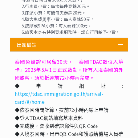
金松度假村及水療中心 Golden Pine Resort and SPA
度假村位於清萊，地處歷史文化區，距離清萊皇家大學和
皇太后大學不到 15 分鐘車程。如果想要休閒地度假，可好
好利用室外游泳池、SPA 浴缸和桑拿。您也可以去Sang Ch
an Restaurant餐廳享用泰國菜，也可在這裡的酒吧、酒廊小
酌幾杯，放鬆一下；天氣好時還可在室外用餐。