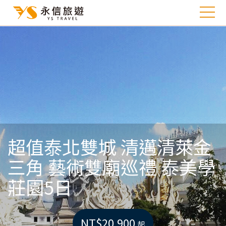
超值泰北雙城 清邁清萊金
三角 藝術雙廟巡禮 泰美學
莊園5日
NT$20,900
起