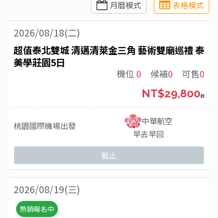
月曆模式
表格模式
2026/08/18(二)
超值泰北雙城 清邁清萊金三角 藝術雙廟巡禮 泰
美學莊園5日
機位
0
候補
0
可售
0
NT$29,800
起
中華航空
桃園國際機場
出發
早去早回
截止
2026/08/19(三)
熱銷報名中