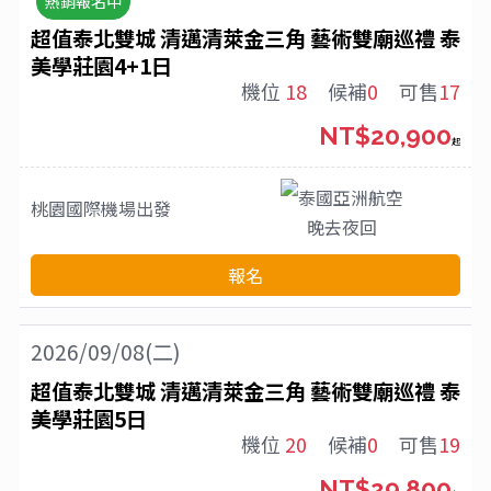
熱銷報名中
超值泰北雙城 清邁清萊金三角 藝術雙廟巡禮 泰
美學莊園4+1日
機位
18
候補
0
可售
17
NT$20,900
起
泰國亞洲航空
桃園國際機場
出發
晚去夜回
報名
2026/09/08(二)
超值泰北雙城 清邁清萊金三角 藝術雙廟巡禮 泰
美學莊園5日
機位
20
候補
0
可售
19
NT$29,800