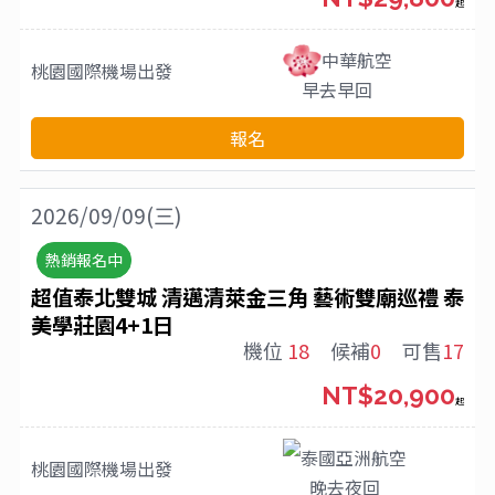
起
中華航空
桃園國際機場
出發
早去早回
報名
2026/09/09(三)
熱銷報名中
超值泰北雙城 清邁清萊金三角 藝術雙廟巡禮 泰
美學莊園4+1日
機位
18
候補
0
可售
17
NT$20,900
起
泰國亞洲航空
桃園國際機場
出發
晚去夜回