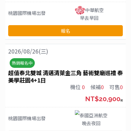
中華航空
桃園國際機場
出發
早去早回
報名
2026/08/26(三)
熱銷報名中
超值泰北雙城 清邁清萊金三角 藝術雙廟巡禮 泰
美學莊園4+1日
機位
0
候補
0
可售
0
NT$20,900
起
泰國亞洲航空
桃園國際機場
出發
晚去夜回