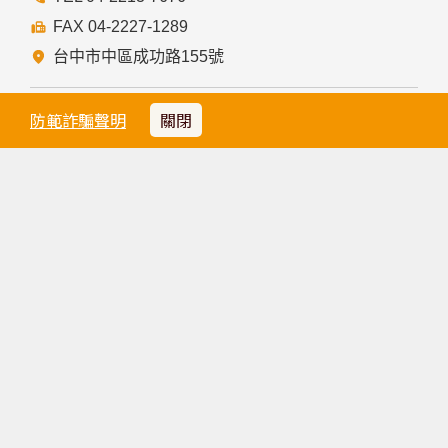
國旅客，須於抵達前72小時內完成。
◆申請網址:
https://tdac.immigration.go.th/arrival-
card/#/home
◆依泰國時間計算，提前72小時內線上申請
防範詐騙聲明
關閉
◆登入TDAC網站填寫基本資料
◆完成後，會收到確認郵件與QR Code
◆入境泰國時，出示QR Code和護照給機場人員確
認
天氣
請點選
天氣參考網址
旅行業責任保險說明
隱私權政策
社群總覽