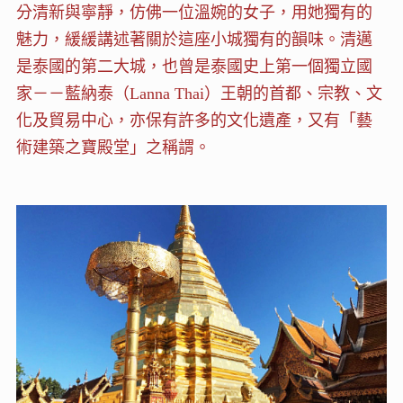
分清新與寧靜，仿佛一位溫婉的女子，用她獨有的
魅力，緩緩講述著關於這座小城獨有的韻味。清邁
是泰國的第二大城，也曾是泰國史上第一個獨立國
家－－藍納泰（Lanna Thai）王朝的首都、宗教、文
化及貿易中心，亦保有許多的文化遺產，又有「藝
術建築之寶殿堂」之稱謂。