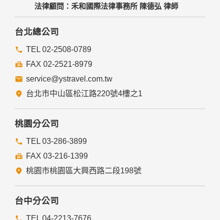
小費建議
說明
地區
1.參加本行程應付領隊、導遊及司機服務費，每位貴賓
泰國
每日新台幣300元X天數，由領隊統籌付給當地的導遊及
司機。(如團體未滿16人，未派領隊時，每位貴賓需支付
導遊每日新台幣300元 X 天數。)
2.行李員小費：每次每件泰銖20元。
3.床頭小費：每間每天泰銖20元。
4.騎⼤象或⾺⾞⼩費：每人泰銖50元。
5.按摩或SPA⼩費：每人泰銖100元。
6.旅客本身有特別要求服務時，請自行再給予小費。
出團備註
泰國免簽證可居留30天，「泰國TDAC數位入境
卡」2025年5月1日正式啟動，所有入境泰國的外