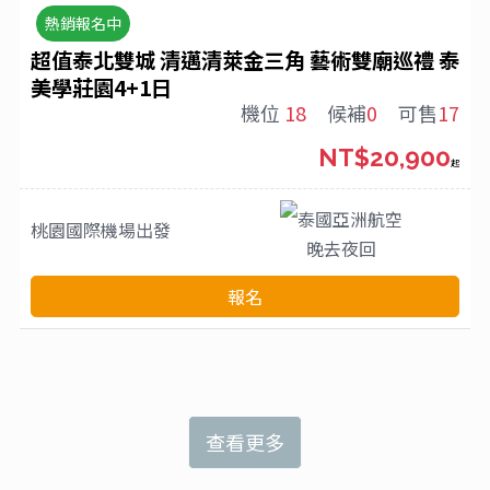
熱銷報名中
超值泰北雙城 清邁清萊金三角 藝術雙廟巡禮 泰
美學莊園4+1日
機位
18
候補
0
可售
17
NT$20,900
起
泰國亞洲航空
桃園國際機場
出發
晚去夜回
報名
查看更多