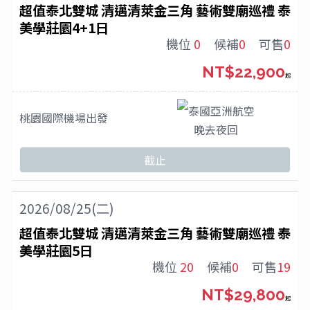
超值泰北雙城 清邁清萊金三角 藝術雙廟巡禮 泰
美學莊園4+1日
機位
0
候補
0
可售
0
NT$22,900
起
泰國亞洲航空
桃園國際機場
出發
晚去夜回
截止
2026/08/25(二)
超值泰北雙城 清邁清萊金三角 藝術雙廟巡禮 泰
美學莊園5日
機位
20
候補
0
可售
19
NT$29,800
起