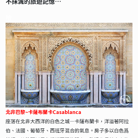
不抹滅的旅遊記憶…
哈
北非巴黎~卡薩布蘭卡Casablanca
座落在北非大西洋的白色之城—卡薩布蘭卡，洋溢著阿拉
伯、法國、葡萄牙、西班牙混合的氣息。房子多以白色爲