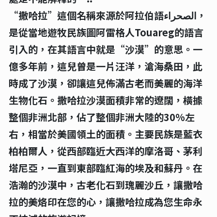
“撒哈拉”這個名稱來源於阿拉伯語الصحراء，
是從當地遊牧民族圖阿雷格人Touareg的語言
引入的，在其語言中就是“沙漠”的意思。一
億多年前，這兒曾是一片汪洋，滄海桑田，此
時成了沙漠，卻讓這兒佈滿古老而美麗的海洋
生物化石。撒哈拉沙漠面積非常的遼闊，橫據
整個非洲北部，佔了整個非洲大陸的30%左
右，相當於美國領土的面積。主要民族是藍衣
柏柏爾人，從西部臨近大西洋的摩洛哥、茅利
塔尼亞，一直到東部臨紅海的埃及和蘇丹。在
浩瀚的沙漠中，古老化石到瑰麗沙丘，讓撒哈
拉的美烙印在您的心，讓撒哈拉成為您生命永