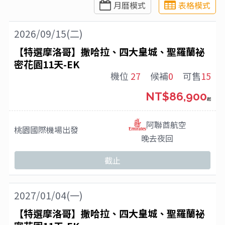
月曆模式
表格模式
2026/09/15(二)
【特選摩洛哥】撒哈拉、四大皇城、聖羅蘭祕
密花園11天-EK
機位
27
候補
0
可售
15
NT$86,900
起
阿聯酋航空
桃園國際機場
出發
晚去夜回
截止
2027/01/04(一)
【特選摩洛哥】撒哈拉、四大皇城、聖羅蘭祕