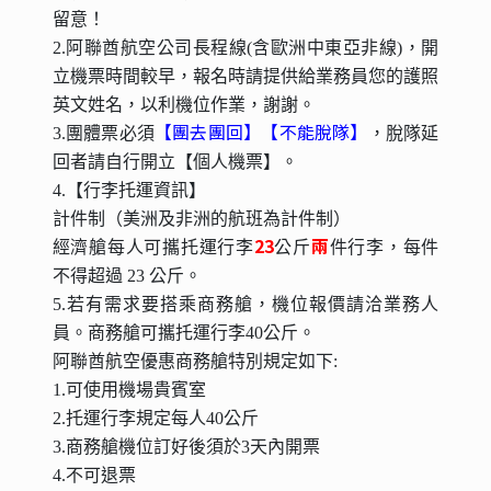
留意！
2.阿聯酋航空公司長程線(含歐洲中東亞非線)，開
立機票時間較早，報名時請提供給業務員您的護照
英文姓名，以利機位作業，謝謝。
【團去團回】【不能脫隊】
3.團體票必須
，脫隊延
回者請自行開立【個人機票】。
4.【行李托運資訊】
計件制（美洲及非洲的航班為計件制）
23
兩
經濟艙每人可攜托運行李
公斤
件行李，每件
不得超過 23 公斤。
5.若有需求要搭乘商務艙，機位報價請洽業務人
員。商務艙可攜托運行李40公斤。
阿聯酋航空優惠商務艙特別規定如下:
1.可使用機場貴賓室
2.托運行李規定每人40公斤
3.商務艙機位訂好後須於3天內開票
4.不可退票