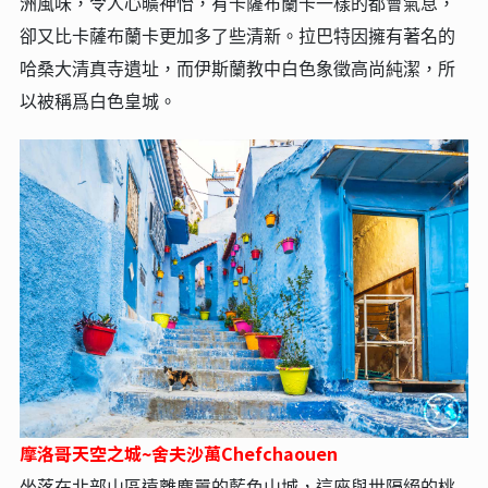
洲風味，令人心曠神怡，有卡薩布蘭卡一樣的都會氣息，
卻又比卡薩布蘭卡更加多了些清新。拉巴特因擁有著名的
哈桑大清真寺遺址，而伊斯蘭教中白色象徵高尚純潔，所
以被稱爲白色皇城。
摩洛哥天空之城~舍夫沙萬Chefchaouen
坐落在北部山區遠離塵囂的藍色山城，這座與世隔絕的桃