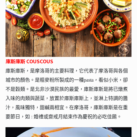
庫斯庫斯 COUSCOUS
庫斯庫斯，是摩洛哥的主要料理，它代表了摩洛哥與各個
城市的顏色。是粗麥粉所製成的一種pasta，看似小米，卻
不是穀類。是北非沙漠民族的最愛，庫斯庫斯是將已燉煮
入味的肉類與蔬菜，放置於庫斯庫斯上，並淋上特調的醬
汁，風味獨特，甜鹹兩相宜。在摩洛哥，庫斯庫斯是在重
要節日，如 : 婚禮或齋戒月結束作為慶祝的必吃佳餚。