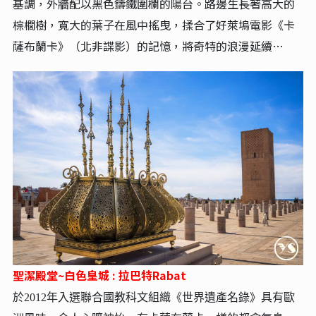
基調，外牆配以黑色鑄鐵圍欄的陽台。路邊生長著高大的
棕櫚樹，寬大的葉子在風中搖曳，揉合了好萊塢電影《卡
薩布蘭卡》（北非諜影）的記憶，將奇特的浪漫延續…
聖潔殿堂~白色皇城 : 拉巴特Rabat
於2012年入選聯合國教科文組織《世界遺產名錄》具有歐