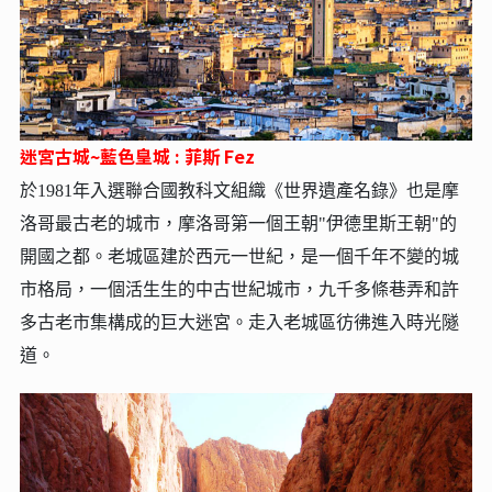
迷宮古城~藍色皇城 : 菲斯 Fez
於1981年入選聯合國教科文組織《世界遺產名錄》也是摩
洛哥最古老的城市，摩洛哥第一個王朝"伊德里斯王朝"的
開國之都。老城區建於西元一世紀，是一個千年不變的城
市格局，一個活生生的中古世紀城市，九千多條巷弄和許
多古老市集構成的巨大迷宮。走入老城區彷彿進入時光隧
道。