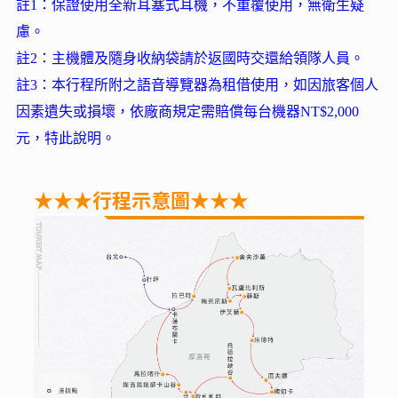
註1：保證使用全新耳塞式耳機，不重覆使用，無衛生疑
慮。
註2：主機體及隨身收納袋請於返國時交還給領隊人員。
註3：本行程所附之語音導覽器為租借使用，如因旅客個人
因素遺失或損壞，依廠商規定需賠償每台機器NT$2,000
元，特此說明。
★★★行程示意圖★★★