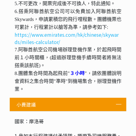
5.不可更改，開票完成後不可換人，特此通知。
6.搭乘阿聯酋航空公司可以免費加入阿聯酋航空
Skywards，申請累積您的飛行哩程數。團體機票也
可累計，行程累計以艙等為準，請參考如下:
https://www.emirates.com/hk/chinese/skywar
ds/miles-calculator/
7.阿聯酋航空公司機場辦理登機作業，於起飛時間
前１小時關櫃，(超過辦理登機手續時間者將無法
搭乘該航班)。
３小時
8.團體集合時間為起飛前"
"，請依團體說明
會資料之集合時間"準時"到機場集合，辦理登機作
業。
小費建議
國家：摩洛哥
1.參加本行程建議付予領隊、導遊及司機服務費，