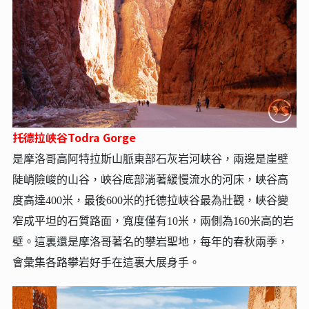
托德拉峽谷Todra Gorge
是摩洛哥高阿特拉斯山脈東部石灰岩河峽谷，兩邊是崖壁
陡峭險峻的山谷，峽谷底部淌著緩慢流水的河床，峽谷高
度高達400米，最後600米的托德拉峽谷最為壯觀，峽谷變
窄成平坦的石質路面，寬度僅有10米，兩側為160米高的岩
壁。這裏還是摩洛哥著名的攀岩聖地，每年的春秋兩季，
會彙集各路攀岩好手在這裏大展身手。