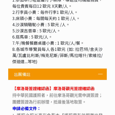
每位貴賓每日12 歐元 X天數/人。
2.行李員小費：毎件行李1 歐元/人。
3.床頭小費：每間每天約 1 歐元 /人。
4.沙漠騎駱駝小費 : 5 歐元 /人。
5.沙漠吉普車 : 5 歐元/人。
6.搭馬車 : 5 歐元/人。
7.午/晚餐餐廳桌邊小費 : 1 歐元/人/餐。
8.各城市導覽員每人各1歐元 (如: 拉巴特/舍夫沙
萬/瓦盧比利斯/梅克尼斯/菲斯/馬拉喀什/索維拉/
傑迪達...等地)
出團備註
【摩洛哥簽證確認函】摩洛哥觀光簽證確認函
持中華民國護照者，前往摩洛哥觀光需申請簽證；
團體簽證為行前辦理，抵達後落地取簽。
申請必備文件：