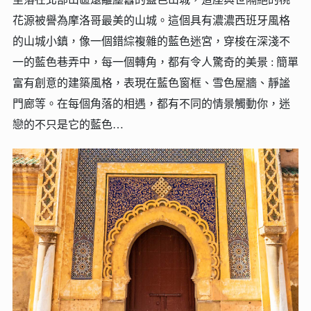
花源被譽為摩洛哥最美的山城。這個具有濃濃西班牙風格
的山城小鎮，像一個錯綜複雜的藍色迷宮，穿梭在深淺不
一的藍色巷弄中，每一個轉角，都有令人驚奇的美景 : 簡單
富有創意的建築風格，表現在藍色窗框、雪色屋牆、靜謐
門廊等。在每個角落的相遇，都有不同的情景觸動你，迷
戀的不只是它的藍色…