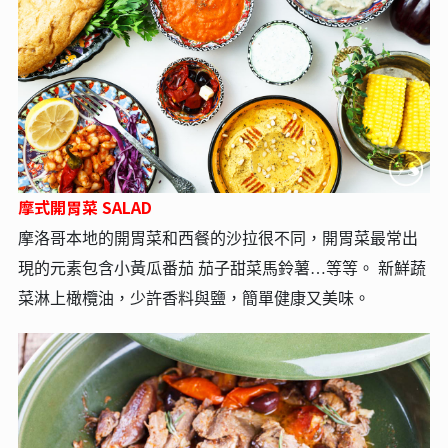
摩式開胃菜 SALAD
摩洛哥本地的開胃菜和西餐的沙拉很不同，開胃菜最常出
現的元素包含小黃瓜番茄 茄子甜菜馬鈴薯…等等。 新鮮蔬
菜淋上橄欖油，少許香料與鹽，簡單健康又美味。