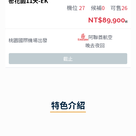
密花園11天-EK
機位
27
候補
0
可售
26
NT$89,900
起
阿聯酋航空
桃園國際機場
出發
晚去夜回
截止
特色介紹