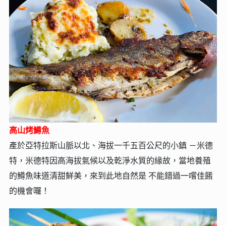
高山烤鱒魚
產於亞特拉斯山脈以北、海拔一千五百公尺的小鎮 －米德
特，米德特因高海拔氣候以及乾淨水質的緣故，當地養殖
的鱒魚味道清甜鮮美，來到此地自然是 不能錯過一嚐佳餚
的機會囉！