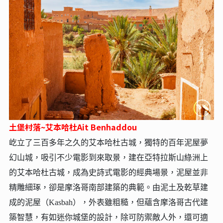
土堡村落~艾本哈杜Ait Benhaddou
屹立了三百多年之久的艾本哈杜古城，獨特的百年泥屋夢
幻山城，吸引不少電影到來取景，建在亞特拉斯山綠洲上
的艾本哈杜古城，成為史詩式電影的經典場景，泥屋並非
精雕細琢，卻是摩洛哥南部建築的典範。由泥土及乾草建
成的泥屋（Kasbah），外表雖粗糙，但蘊含摩洛哥古代建
築智慧，有如迷你城堡的設計，除可防禦敵人外，還可適