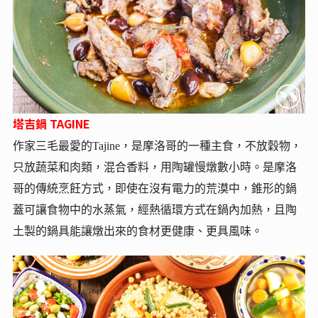
塔吉鍋 TAGINE
作家三毛最愛的Tajine，是摩洛哥的一種主食，不放穀物，
只放蔬菜和肉類，混合香料，用陶罐慢燉數小時。是摩洛
哥的傳統烹飪方式，即使在沒有電力的荒漠中，錐形的鍋
蓋可讓食物中的水蒸氣，經熱循環方式在鍋內加熱，且陶
土製的鍋具能讓燉出來的食材更健康、更具風味。