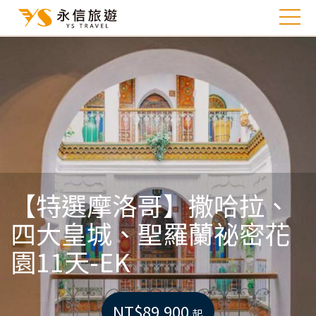
【特選摩洛哥】撒哈拉、
四大皇城、聖羅蘭祕密花
園11天-EK
NT$89,900
起