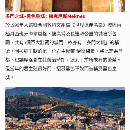
多門之城~黑色皇城 : 梅克尼斯Meknes
於1996年入選聯合國教科文組織《世界遺產名錄》城區內
極具西班牙摩爾風格，被高聳及長達45公里的城牆所包
圍，共有5個巨大壯觀的城門，故亦有「多門之城」的稱
號。阿拉維王朝的第一位君主穆萊˙伊斯梅爾，將此定為首
都，也讓摩洛哥在其統治時期，達到了前所未有的繁榮。
但當年的君主殘暴好鬥，招募黑色軍奴而被稱爲黑色皇
城。