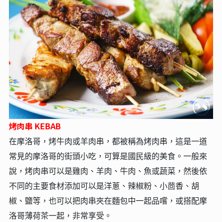
烤肉串 KEBAB
在摩洛哥，烤牛肉或羊肉串，都被稱為烤肉串，這是一道
常見的摩洛哥的街頭小吃，可算是國民級的美食。一般來
說，烤肉串可以是雞肉、羊肉、牛肉、魚或蔬菜，然後依
不同的主要食材添加可以是洋蔥、辣椒粉、小茴香、胡
椒、鹽等，也可以把肉串夾在麵包中一起品嚐，或搭配摩
洛哥薄荷茶一起，非常享受。