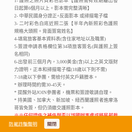
1- 護照之照片頁彩色影本【護照需有效期離出發
日起算6個月以上。影本需完整清晰】
2- 中華民國身分證正+反面影本 或掃描電子檔
3- 二吋彩色白底近照二張【半年內新照彩色護照
規格大頭照。背面簽寫姓名】
4-填寫旅客基本資料表(含住家地址以及職業)
5-簽證申請表格欄位第34項旅客簽名(與護照上簽
名相同)
6-出發前三個月內，3,000美金(含)以上之英文版財
力證明，正本和掃描電子檔(18歲以下則不需)
7-18歲以下參團，需檢付英文戶籍謄本。
* 辦理時間約需30-45天。
* 提醒外站JOIN參團者，機票和簽證敬請自理。
* 持美國、加拿大、新加坡、紐西蘭護照者進摩洛
哥皆免簽，但仍須繳交護照影本。
※※任何證件之補件與否以該國辦事處或移民部裁
定為主，若退件或無法核發，簽證費用無法退還
防範詐騙聲明
關閉
※※