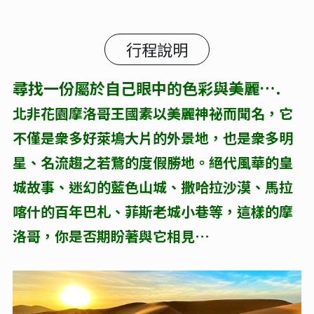
行程說明
尋找一份屬於自己眼中的色彩與美麗….
北非花園摩洛哥王國素以美麗神祕而聞名，它
不僅是衆多好萊塢大片的外景地，也是衆多明
星、名流趨之若鶩的度假勝地。絕代風華的皇
城故事、迷幻的藍色山城、撒哈拉沙漠、馬拉
喀什的百年巴札、菲斯老城小巷等，這樣的摩
洛哥，你是否期盼著與它相見…