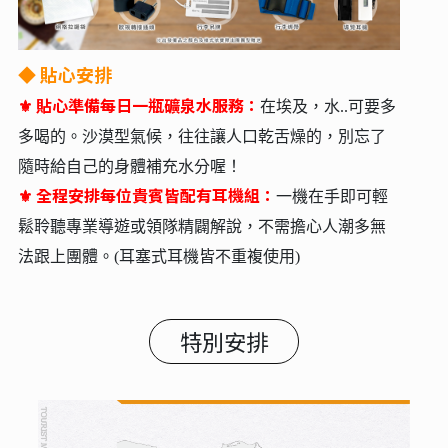
⚜ 金字塔景觀餐廳：
特別安排在看得到金字塔的餐廳內用
餐，讓您可以一邊品味美食，一邊欣賞古埃及文明的壯麗
景觀。
⚜ 埃及風味海鮮料理：
除了烤肉，埃及也有海鮮可以吃!!使
用中東香料與獨特烹調方式的埃及海鮮料理，呈現出獨特
的異國風味，讓您用不同的方式感受埃及。
◆
貼心安排
⚜ 貼心準備每日一瓶礦泉水服務：
在埃及，水..可要多
多喝的。沙漠型氣候，往往讓人口乾舌燥的，別忘了
隨時給自己的身體補充水分喔！