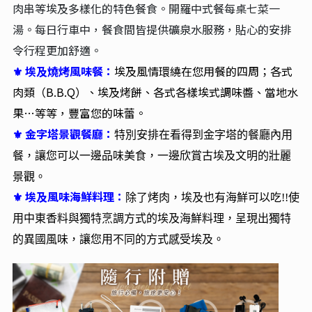
特色美食
◆
全程旅館和遊輪內自助式早餐：
特別安排品嚐烤麵餅、
⚜
肉串等埃及多樣化的特色餐食。開羅中式餐每桌七菜一
湯。每日行車中，餐食間皆提供礦泉水服務，貼心的安排
令行程更加舒適。
⚜ 埃及燒烤風味餐：
埃及風情環繞在您用餐的四周；各式
肉類（B.B.Q）、埃及烤餅、各式各樣埃式調味醬、當地水
果…等等，豐富您的味蕾。