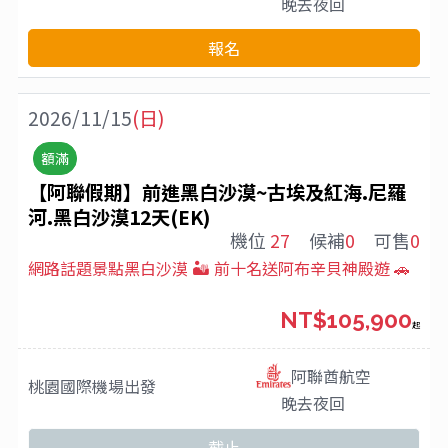
晚去夜回
報名
2026/11/15
(日)
額滿
【阿聯假期】前進黑白沙漠~古埃及紅海.尼羅
河.黑白沙漠12天(EK)
機位
27
候補
0
可售
0
網路話題景點黑白沙漠 🏜️ 前十名送阿布辛貝神殿遊 🚗
NT$105,900
起
阿聯酋航空
桃園國際機場
出發
晚去夜回
截止