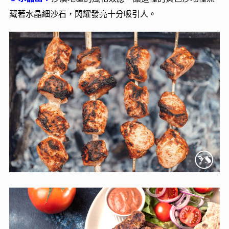
水晶山：
⚜
沙漠地區的風化效應，讓這裡的黃色沙地裡流
藏著水晶細沙石，閃耀發亮十分吸引人。