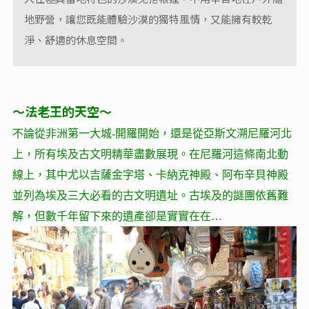
地野營，讓您既能體驗沙漠的獨特風情，又能擁有較乾
淨、舒適的休息空間。
～法老王的天空～
不論從非洲第一大城-開羅開始，還是從亞斯文溯尼羅河北
上，所有埃及古文明精華盡數展現。在尼羅河這條南北動
線上，其中尤以吉薩金字塔、卡納克神殿、阿布辛貝神殿
並列為埃及三大必看的古文明遺址。古埃及的謎團依舊難
解，但數千年留下來的遺產卻是實實在在…