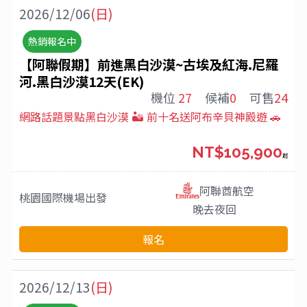
2026/12/06
(日)
熱銷報名中
【阿聯假期】前進黑白沙漠~古埃及紅海.尼羅
河.黑白沙漠12天(EK)
機位
27
候補
0
可售
24
網路話題景點黑白沙漠 🏜️ 前十名送阿布辛貝神殿遊 🚗
NT$105,900
起
阿聯酋航空
桃園國際機場
出發
晚去夜回
報名
2026/12/13
(日)