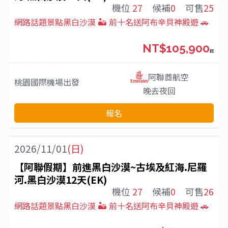
機位
27
候補
0
可售
25
網路話題景點黑白沙漠 🏜️ 前十名送阿布辛貝神殿遊 🚗
NT$105,900
起
阿聯酋航空
桃園國際機場
出發
晚去夜回
報名
2026/11/01
(日)
【阿聯假期】前進黑白沙漠~古埃及紅海.尼羅
河.黑白沙漠12天(EK)
機位
27
候補
0
可售
26
網路話題景點黑白沙漠 🏜️ 前十名送阿布辛貝神殿遊 🚗