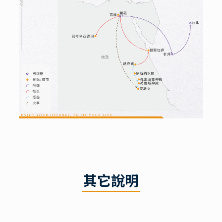
全程安排每位貴賓皆配有耳機組：
⚜
一機在手即可輕
鬆聆聽專業導遊或領隊精闢解說，不需擔心人潮多無
法跟上團體。(耳塞式耳機皆不重複使用)
特別安排