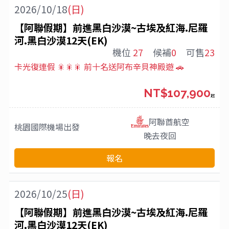
2026/10/18
(日)
【阿聯假期】前進黑白沙漠~古埃及紅海.尼羅
河.黑白沙漠12天(EK)
機位
27
候補
0
可售
23
卡光復連假 🎇🎇🎇 前十名送阿布辛貝神殿遊 🚗
NT$107,900
起
阿聯酋航空
桃園國際機場
出發
晚去夜回
報名
2026/10/25
(日)
【阿聯假期】前進黑白沙漠~古埃及紅海.尼羅
河.黑白沙漠12天(EK)