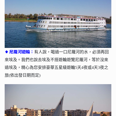
阿布辛貝大小神殿 (自費活動)：
⚜
是埃及最壯麗的古代遺
跡之一，由法老拉美西斯二世於西元前13世紀建造，是法
老拉美西斯二世獻給他自己、他的妻子娜法塔莉以及三位
古埃及神靈拉Ra、阿蒙Amun和蔔塔Ptah 的恢弘巨作。