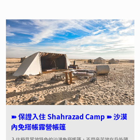
➽
保證入住 Shahrazad Camp ➽ 沙漠
內免搭帳露營帳篷
入住極具當地特色的沙漠免搭帳篷，不用辛苦地在戶外隨