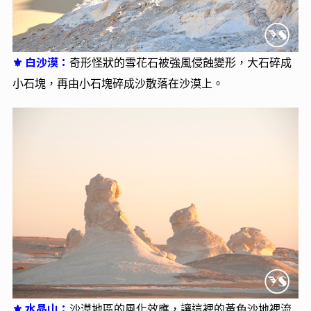
黑沙漠：
⚜
露出玄武岩的黑沙漠，經數千年強風侵蝕，形
成一個個像撒上黑色粉末的小山丘。
白沙漠：
⚜
奇形怪狀的雪花石被強風侵蝕變形，大石碎成
小石塊，再由小石塊碎成沙散落在沙漠上。