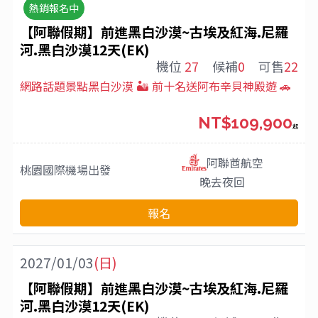
熱銷報名中
【阿聯假期】前進黑白沙漠~古埃及紅海.尼羅
河.黑白沙漠12天(EK)
機位
27
候補
0
可售
22
網路話題景點黑白沙漠 🏜️ 前十名送阿布辛貝神殿遊 🚗
NT$109,900
起
阿聯酋航空
桃園國際機場
出發
晚去夜回
報名
2027/01/03
(日)
【阿聯假期】前進黑白沙漠~古埃及紅海.尼羅
河.黑白沙漠12天(EK)