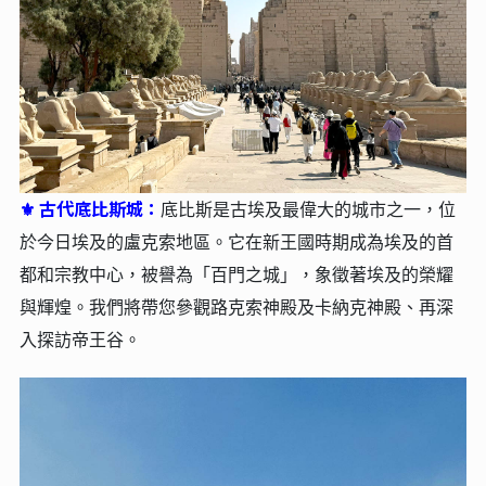
古代底比斯城：
⚜
底比斯是古埃及最偉大的城市之一，位
於今日埃及的盧克索地區。它在新王國時期成為埃及的首
都和宗教中心，被譽為「百門之城」，象徵著埃及的榮耀
與輝煌。我們將帶您參觀路克索神殿及卡納克神殿、再深
入探訪帝王谷。