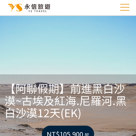
【阿聯假期】前進黑白沙
漠~古埃及紅海.尼羅河.黑
白沙漠12天(EK)
NT$105,900
起