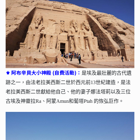
哈利利大市集：
⚜
埃及必訪哈利利大市集！這座古老市集
宛如時光隧道，滿載手工藝品、精緻香料與閃耀銅器。您
可以穿梭在迷宮般的巷弄，在熱鬧喧囂中，感受最道地的
開羅市景與交易樂趣。