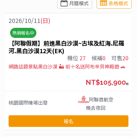
月曆模式
表格模式
2026/10/11
(日)
熱銷報名中
【阿聯假期】前進黑白沙漠~古埃及紅海.尼羅
河.黑白沙漠12天(EK)
機位
27
候補
0
可售
20
網路話題景點黑白沙漠 🏜️ 前十名送阿布辛貝神殿遊 🚗
NT$105,900
起
阿聯酋航空
桃園國際機場
出發
晚去夜回
報名