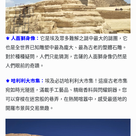
人面獅身像：
⚜
它是埃及眾多難解之謎中最大的謎團，它
也是全世界已知雕塑中最為龐大、最為古老的整體石雕。
對於種種疑問，人們只能猜測，吉薩的人面獅身像仍然是
人們眼前的奇蹟。