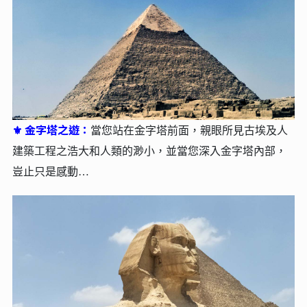
金字塔之遊：
⚜
當您站在金字塔前面，親眼所見古埃及人
建築工程之浩大和人類的渺小，並當您深入金字塔內部，
豈止只是感動…