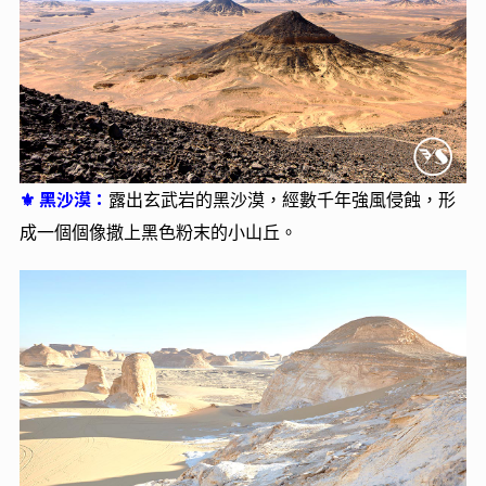
河水潔淨清澈、碧波盪漾。尼羅河兩岸有著翠綠的農田與
椰棗樹，綠洲身後高聳著光禿、澄黃的岩石山。特別安排
由努比亞人所駕駛的風帆船，享受輕鬆悠閒的浪漫，並體
驗努比亞人風情。