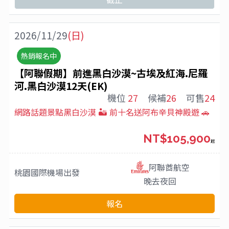
2026/11/29
(日)
熱銷報名中
【阿聯假期】前進黑白沙漠~古埃及紅海.尼羅
河.黑白沙漠12天(EK)
機位
27
候補
26
可售
24
網路話題景點黑白沙漠 🏜️ 前十名送阿布辛貝神殿遊 🚗
NT$105,900
起
阿聯酋航空
桃園國際機場
出發
晚去夜回
報名