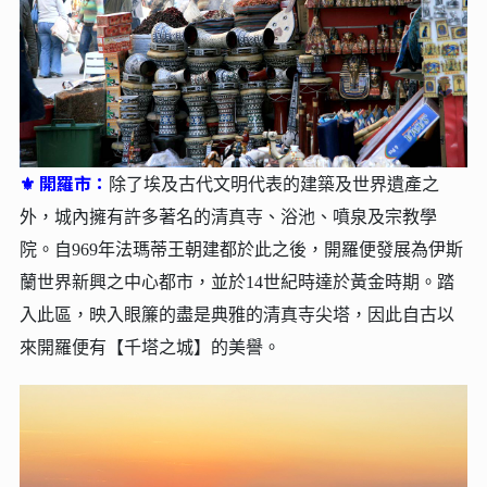
⚜ 開羅市：
除了埃及古代文明代表的建築及世界遺產之
外，城內擁有許多著名的清真寺、浴池、噴泉及宗教學
院。自969年法瑪蒂王朝建都於此之後，開羅便發展為伊斯
蘭世界新興之中心都市，並於14世紀時達於黃金時期。踏
入此區，映入眼簾的盡是典雅的清真寺尖塔，因此自古以
來開羅便有【千塔之城】的美譽。