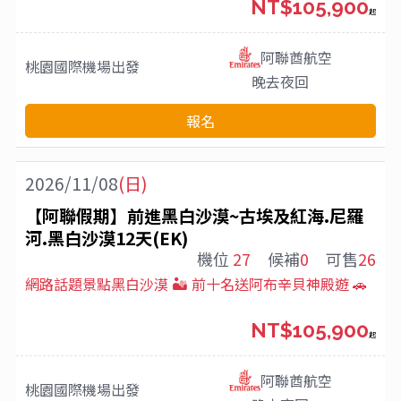
NT$105,900
起
阿聯酋航空
桃園國際機場
出發
晚去夜回
報名
2026/11/08
(日)
【阿聯假期】前進黑白沙漠~古埃及紅海.尼羅
河.黑白沙漠12天(EK)
機位
27
候補
0
可售
26
網路話題景點黑白沙漠 🏜️ 前十名送阿布辛貝神殿遊 🚗
NT$105,900
起
阿聯酋航空
桃園國際機場
出發