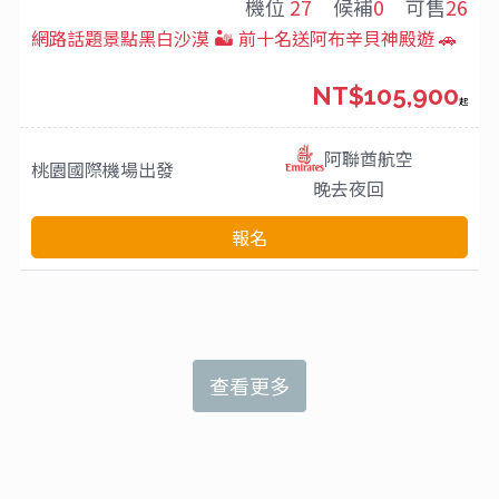
機位
27
候補
0
可售
26
網路話題景點黑白沙漠 🏜️ 前十名送阿布辛貝神殿遊 🚗
NT$105,900
起
阿聯酋航空
桃園國際機場
出發
晚去夜回
報名
查看更多