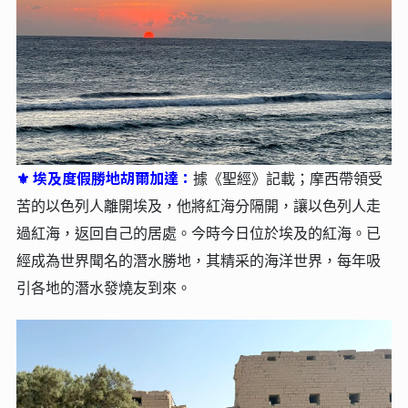
埃及度假勝地胡爾加達：
⚜
據《聖經》記載；摩西帶領受
苦的以色列人離開埃及，他將紅海分隔開，讓以色列人走
過紅海，返回自己的居處。今時今日位於埃及的紅海。已
經成為世界聞名的潛水勝地，其精采的海洋世界，每年吸
引各地的潛水發燒友到來。