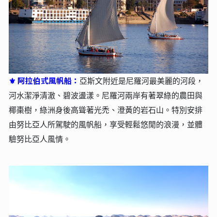
尼羅河遊輪：
⚜
有人說，喝過一口尼羅河的水，必須再回
來埃及。我們也說去埃及不搭遊輪遊覽尼羅河，等於沒來
過埃及，精心為您安排豪華五星級遊輪5天4夜或4天3夜之
旅(依出發日期而定)
阿拉伯式風帆船：
⚜
亞斯文附近是尼羅河最美麗的河段，