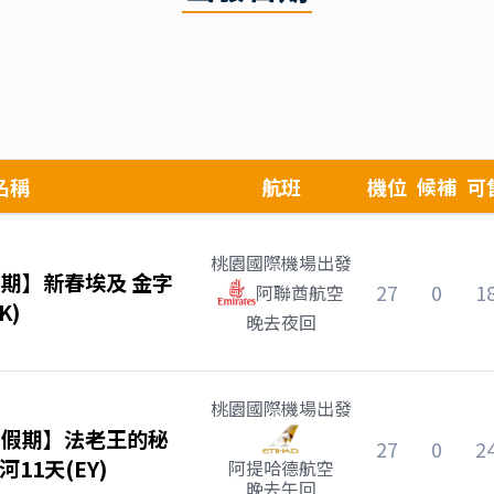
名稱
航班
機位
候補
可
桃園國際機場
出發
期】新春埃及 金字
27
0
1
阿聯酋航空
K)
晚去夜回
桃園國際機場
出發
哈假期】法老王的秘
27
0
2
11天(EY)
阿提哈德航空
晚去午回