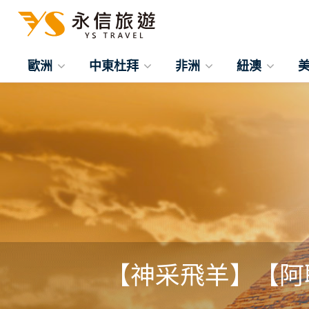
歐洲
中東杜拜
非洲
紐澳
【神采飛羊】【阿聯