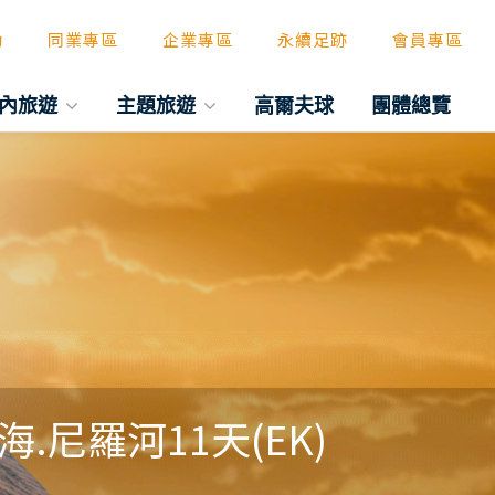
動
同業專區
企業專區
永續足跡
會員專區
內旅遊
主題旅遊
高爾夫球
團體總覽
尼羅河11天(EK)