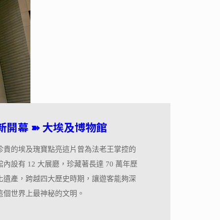
新開幕 ➽ 大埃及博物館
珍貴的埃及瑰寶點亮這片曾為法老王掌控的
內設有 12 大展廳，珍藏著長達 70 萬年歷
化遺產，跨越四大歷史時期，讓遊客能夠深
這個世界上最神秘的文明。