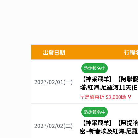
出發日期
行程
熱銷報名中
【神采飛羊】【阿聯假
2027/02/01(一)
塔.紅海.尼羅河11天(E
早鳥優惠折 $3,000呦 🏅
熱銷報名中
【神采飛羊】【阿提
2027/02/02(二)
密~新春埃及紅海.尼羅河