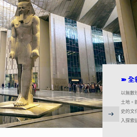
➽
全
以無數
土地。館
史的文
入探索