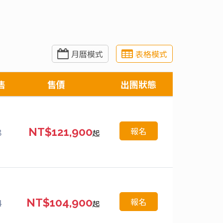
月曆模式
表格模式
售
售價
出團狀態
報名
8
NT$121,900
起
報名
4
NT$104,900
起