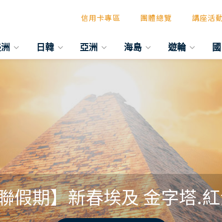
信用卡專區
團體總覽
講座活
美洲
日韓
亞洲
海島
遊輪
國
假期】新春埃及 金字塔.紅海.