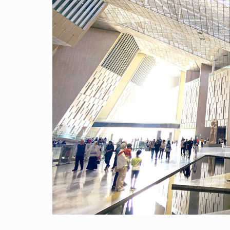
掌控的
萬年歷
能夠深