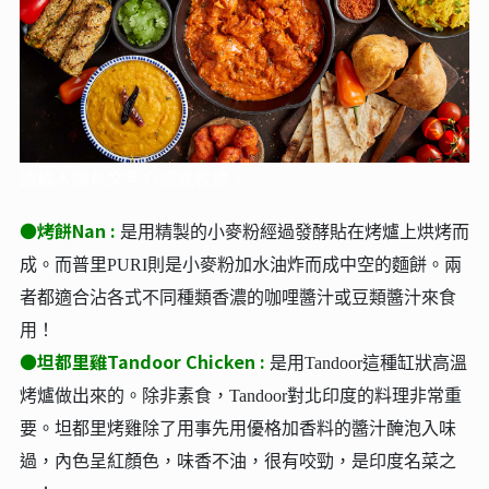
請輸入圖片文字介紹或敘述。
●烤餅Nan :
是用精製的小麥粉經過發酵貼在烤爐上烘烤而
成。而普里PURI則是小麥粉加水油炸而成中空的麵餅。兩
者都適合沾各式不同種類香濃的咖哩醬汁或豆類醬汁來食
用！
●坦都里雞Tandoor Chicken :
是用Tandoor這種缸狀高溫
烤爐做出來的。除非素食，Tandoor對北印度的料理非常重
要。坦都里烤雞除了用事先用優格加香料的醬汁醃泡入味
過，內色呈紅顏色，味香不油，很有咬勁，是印度名菜之