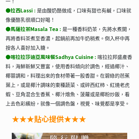
一！
●拉西Lassi :
是由酸奶酪做成，口味有甜也有鹹，口味就
像優酪乳很順口好喝！
●馬薩拉茶Masala Tea :
是一種香料奶茶，先將水煮開，
再將香料茶煮至香濃，起鍋前再加牛奶稍煮。倒入杯中再
按各人喜好加入糖。
●
喀拉拉莎迪亞風味餐Sadhya Cuisine :
喀拉拉邦盛產香
料，海鮮新鮮又豐富，使用香料傾向於調色，經過椰汁、
椰蓉調和，料理出來的食材帶著一股香甜。在碧綠的芭蕉
葉上，或是椰汁調味的東種蔬菜、或碎西紅柿、紅燒老虎
蝦、豆角混合生香蕉、椰汁燴魚、菠蘿或是椰粉炒飯，看
上去色彩繽紛，就像一個調色盤，視覺、味覺都是享受。
★★★貼心提供★★★
123