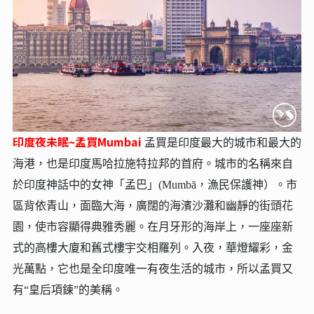
印度夜未眠~孟買Mumbai
孟買是印度最大的城市和最大的
海港，也是印度馬哈拉施特拉邦的首府。城市的名稱來自
於印度神話中的女神「孟巴」(Mumbā，漁民保護神）。市
區背依青山，面臨大海，廣闊的海濱沙灘和幽靜的街頭花
園，使市容顯得典雅秀麗。在月牙形的海岸上，一座座新
式的高樓大廈和舊式樓宇交相羅列。入夜，華燈耀彩，金
光萬點，它也是全印度唯一有夜生活的城市，所以孟買又
有“皇后項鍊”的美稱。