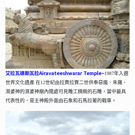
艾拉瓦德斯瓦拉Airavateeshwarar Temple~
1987年入選
世界文化遺產 在12世紀由拉賈拉賈二世供奉惡魔、朱羅、
濕婆神的濕婆神廟內隨處可見雕工精緻的石雕，當中最具
代表性的，是主神殿外面由石象和石馬拉著的戰車。