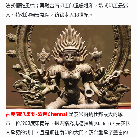
法式優雅風情；再融合南印度的溫暖親和，造就印度最迷
人、特殊的場景氛圍，彷彿走入18世紀。
古典南印城市~清奈Chennai
是泰米爾納杜邦最大的城
市，位於印度東南岸，過去稱為馬德拉斯(Madras)，是英國
人承認的城市，且是通往南印的大門。清奈繼承了豐富的