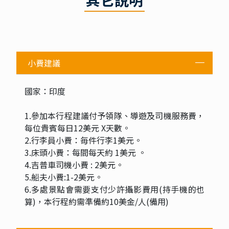
小費建議
國家：印度
1.參加本行程建議付予領隊、導遊及司機服務費，
每位貴賓每日12美元 X天數。
2.行李員小費：毎件行李1美元。
3.床頭小費：每間每天約 1美元 。
4.吉普車司機小費 : 2美元。
5.船夫小費:1-2美元。
6.多處景點會需要支付少許攝影費用(持手機的也
算)，本行程約需準備約10美金/人(備用)