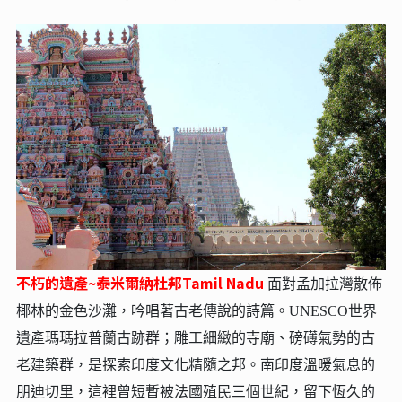
不朽的遺產~泰米爾納杜邦Tamil Nadu
面對孟加拉灣散佈
椰林的金色沙灘，吟唱著古老傳說的詩篇。UNESCO世界
遺產瑪瑪拉普蘭古跡群；雕工細緻的寺廟、磅礡氣勢的古
老建築群，是探索印度文化精隨之邦。南印度溫暖氣息的
朋迪切里，這裡曾短暫被法國殖民三個世紀，留下恆久的