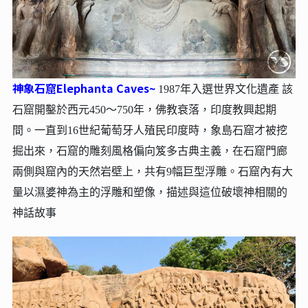
神象石窟Elephanta Caves~
1987年入選世界文化遺產 該
石窟開鑿於西元450～750年，佛教衰落，印度教興起期
間。一直到16世紀葡萄牙人殖民印度時，象島石窟才被挖
掘出來，石窟的雕刻風格偏向笈多古典主義，在石窟門廊
兩側與窟內的天然岩壁上，共有9幅巨型浮雕。石窟內有大
量以濕婆神為主的浮雕和塑像，描述與這位破壞神相關的
神話故事