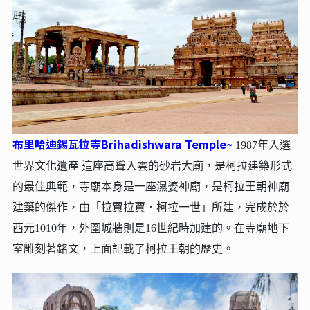
布里哈迪錫瓦拉寺Brihadishwara Temple~
1987年入選
世界文化遺產 這座高聳入雲的砂岩大廟，是柯拉建築形式
的最佳典範，寺廟本身是一座濕婆神廟，是柯拉王朝神廟
建築的傑作，由「拉賈拉賈．柯拉一世」所建，完成於於
西元1010年，外圍城牆則是16世紀時加建的。在寺廟地下
室雕刻著銘文，上面記載了柯拉王朝的歷史。