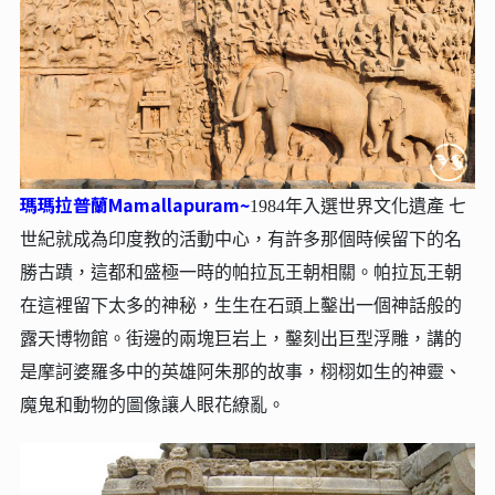
瑪瑪拉普蘭Mamallapuram~
1984年入選世界文化遺產 七
世紀就成為印度教的活動中心，有許多那個時候留下的名
勝古蹟，這都和盛極一時的帕拉瓦王朝相關。帕拉瓦王朝
在這裡留下太多的神秘，生生在石頭上鑿出一個神話般的
露天博物館。街邊的兩塊巨岩上，鑿刻出巨型浮雕，講的
是摩訶婆羅多中的英雄阿朱那的故事，栩栩如生的神靈、
魔鬼和動物的圖像讓人眼花繚亂。