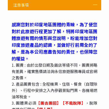
注意事項
感謝您對於印度地區團體的青睞，為了使您
對於此旅遊行程更加了解，特將印度地區團
體旅遊有關的情形與您說明，盼能增加您對
印度旅遊產品的認識，並做好行前周全的了
解。是為本公司應盡告知的責任，也保障您
的權益。
1. 團費 : 由於出發日期及飯店等級不同，團費將略
有差異，確實售價請洽詢永信旅遊服務專員或官網
之售價。
2. 產品團費包含 : 全程機票、住宿、餐食（自理除
外）、行程中安排之入內參觀景點門票、各機場燃
油等稅金。
3. 團體票必須
【團去團回】【不能脫隊】
，脫隊