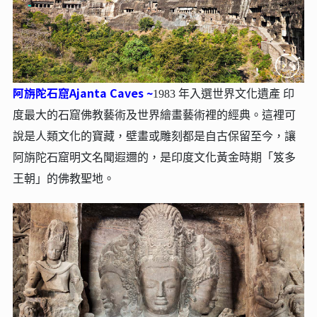
阿旃陀石窟Ajanta Caves ~
1983 年入選世界文化遺產 印
度最大的石窟佛教藝術及世界繪畫藝術裡的經典。這裡可
說是人類文化的寶藏，壁畫或雕刻都是自古保留至今，讓
阿旃陀石窟明文名聞遐邇的，是印度文化黃金時期「笈多
王朝」的佛教聖地。