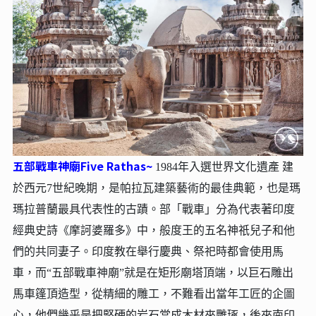
五部戰車神廟Five Rathas~
1984年入選世界文化遺產 建
於西元7世紀晚期，是帕拉瓦建築藝術的最佳典範，也是瑪
瑪拉普蘭最具代表性的古蹟。部「戰車」分為代表著印度
經典史詩《摩訶婆羅多》中，般度王的五名神祇兒子和他
們的共同妻子。印度教在舉行慶典、祭祀時都會使用馬
車，而“五部戰車神廟”就是在矩形廟塔頂端，以巨石雕出
馬車篷頂造型，從精細的雕工，不難看出當年工匠的企圖
心，他們幾乎是把堅硬的岩石當成木材來雕琢，後來南印