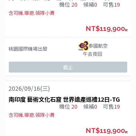
機位
20
候補
0
可售
19
含司機.導遊.領隊小費
NT$119,900
起
泰國航空
桃園國際機場
出發
午去夜回
截止
2026/09/16(三)
南印度 藝術文化石窟 世界遺產巡禮12日-TG
機位
20
候補
0
可售
19
含司機.導遊.領隊小費
NT$119,900
起