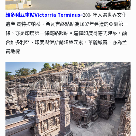
維多利亞車站Victorria Terminus~
2004年入選世界文化
遺產 賈特拉帕蒂‧希瓦吉終點站為1887年建造的亞洲第一
條、亦是印度第一條鐵路起站。這幢印度哥德式建築，融
合維多利亞、印度與伊斯蘭建築元素，華麗顯赫，亦為孟
買地標