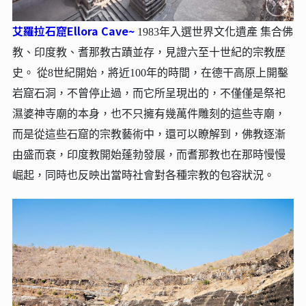
艾羅拉石窟Ellora Cave~
1983年入選世界文化遺產 集合佛
教、印度教、耆那教古蹟並存，見證六至十世紀的宗教歷
史。 從8世紀開始，將近100年的時間，在德干高原上開鑿
岩窟石洞，不曾停止過，而它所呈現出的，不僅僅是祭祀
濕婆神寺廟的本身，也不只擁有幾萬件雕刻的這些寺廟，
而是從這些石窟的宗教藝術中，還可以瞭解到，佛教逐漸
由盛而衰，印度教開始蓬勃發展，而耆那教也在那時慢慢
崛起，同時也反映出當時社會對各種宗教的包容狀況。