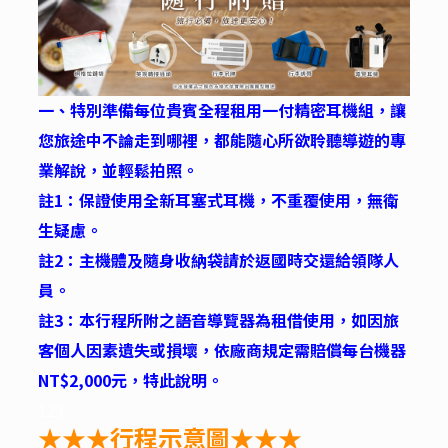
一、特別準備每位貴賓全程租用一付精密耳機組，讓
您旅途中不論走到哪裡，都能隨心所欲聆聽導遊的專
業解說，並輕鬆拍照。
註1：保證使用全新耳塞式耳機，不重覆使用，無衛
生疑慮。
註2：主機體及隨身收納袋請於返國時交還給領隊人
員。
註3：本行程所附之語音導覽器為租借使用，如因旅
客個人因素遺失或損壞，依廠商規定需賠償每台機器
NT$2,000元，特此說明。
123
★★★行程示意圖★★★