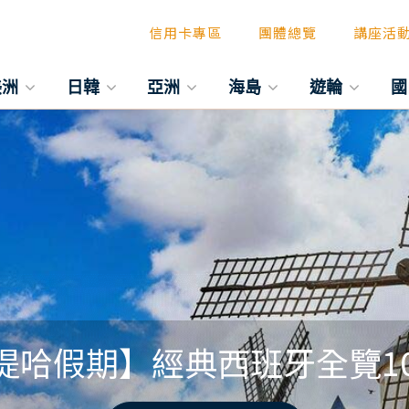
信用卡專區
團體總覽
講座活
美洲
日韓
亞洲
海島
遊輪
國
提哈假期】經典西班牙全覽10