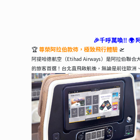
🎉千呼萬喚‼️ 
🏆
尊榮阿拉伯款待，極致飛行體驗
🛫
阿提哈德航空（Etihad Airways）是阿
的旅客首選！台北直飛啟航後，無論是前往歐洲