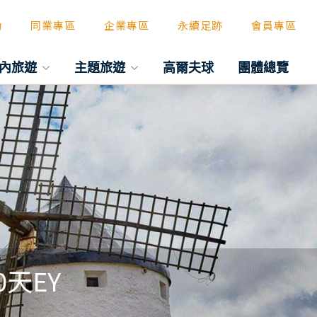
動
同業專區
企業專區
永續足跡
會員專區
內旅遊
主題旅遊
高爾夫球
團體總覽
天EY