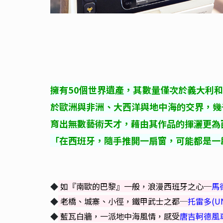
擁有50個世界遺產，其數量僅次於義大利
於歐洲與非洲、大西洋與地中海的交界，幾
育出無數藝術天才，藉由其作品的揮灑更為
「在西班牙，隨手推開一扇窗，可能都是一
如『南歐的巴黎』一般，浪漫西班牙之心─
馬
◆
老橋、城寨、小徑，鐵甲武士之都
─
托雷多(UN
◆
藍瓦白牆，一派地中海風情，感受
唐吉軻德風
◆