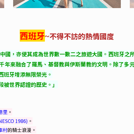
西班牙
不得不訪的熱情國度
~
和中國，亦使其成為世界數一數二之旅遊大國。
西班牙之
千年來融合了羅馬、基督教與伊斯蘭教的文明。除了
多
西班牙增添無限榮光。
段被世界認證的歷史。」
德里
。
ESCO 1986)
。
車村
的騎士浪漫。