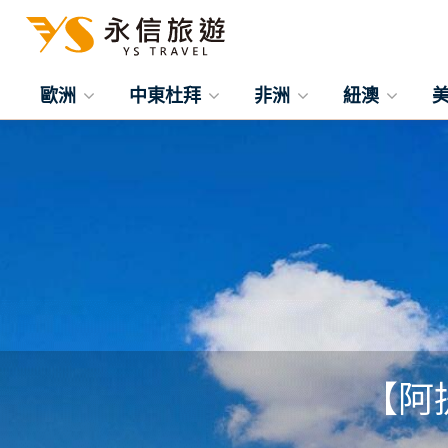
歐洲
中東杜拜
非洲
紐澳
【阿