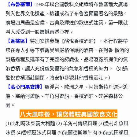
【布魯塞爾】
1998年聯合國教科文組織將布魯塞爾大廣場
列入世界文化遺產，這裡成為了布魯塞爾最著名的景點。
廣場四周盡是宏偉、古典及輝煌的歌德式建築，第一眼就
叫人感受到一股震撼直透心裡。
【香檳區】
特別安排參觀【酩悅香檳酒莊】，本行程將帶
您在專人引導下參觀受到嚴格保護的酒窖，在對香 檳酒的
製造過程及延革有了完整的認識後，品嚐酒廠所提供的氣
泡香檳，讓人充份感受優雅的氣氛和香檳的魅力。（如遇
酩悅香檳酒莊關閉，將安排參觀其他香檳酒莊。）
【貼心門票安排】
羅浮宮、歐洲之星、阿姆斯特丹運河遊
船、塞納河遊船、羊角村遊船、香檳酒莊、梵谷森林公
園。
八大風味餐，讓您體驗異國飲食文化
(1)比利時淡菜義大利麵 (2) 羊角村傳統料理 (3)漁村炸魚風
味餐 (4)香檳區法式料理 (5)法蘭德斯燉牛肉 (6)法式田螺風