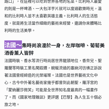
路口」，在這裡可以吃到世界各地的名菜。比利時人最愛
的則是一杯啤酒、一大包洋芋片就可以度過歡樂時光，溫
和的比利時人並不太喜歡英雄主義。比利時人的生活態
度，就是將生活當作細緻的藝術來經營，邀請你來體略比
利時的生活美學。
法國～
集時尚浪漫於一身，左岸咖啡、葡萄美
酒香薰人皆醉
法國時裝、香水等流行時尚居世界龍頭地位，香奈兒、聖
羅蘭等時裝工業名聞遐邇，蜿蜒流過的塞納河彷彿正訴說
著法國曾經締造的光榮璀璨。法國也是世界藝術文化中
心，古今中外著名藝術家幾乎都曾到此朝聖，羅浮宮的
「蒙納麗莎微笑」可能是全世界知名度最高的一幅畫作
了。而《國家地理雜誌》更評選【巴黎】為人生五十個必
旅之地。