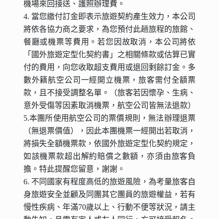
機場來回接送、護照辦理費。
4. 當您繳付訂金即表示旅遊契約產生效力，本公司
將依各協力商之要求，為您預付此趟旅程的旅館、
餐廳或機票等費用。若您因故取消，本公司將依
「國外旅遊定型化契約書」之相關條款或估算已實
付的費用，向您收取超支費用或退回剩餘訂金。多
數外籍航空公司一經開立機票，旅客需付全額票
款，且不接受調整名單。（旅客若因懷孕、生病、
意外受傷等因素取消機票，航空公司皆無法退款）
5.本團所使用航空公司的票價規則，無法辦理退票
（無退票價值），因此本團機票一經開出若取消，
將損失全額機票款，依國外旅遊定型化契約規定，
如該機票款超出解約賠償之數額，亦須由旅客負
擔。特此提醒您留意，謝謝。
6. 不同國家有程度高低的旅遊風險，為考量旅客自
身旅遊安全並顧及同團其它團員的旅遊權益，若有
慢性疾病、年滿70歲以上、行動不便等狀況，請主