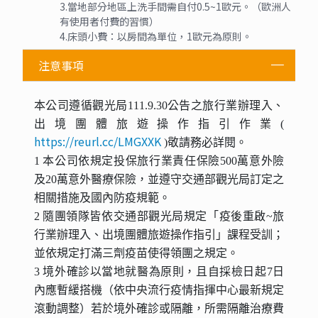
3.當地部分地區上洗手間需自付0.5~1歐元。（歐洲人
有使用者付費的習慣）
4.床頭小費：以房間為單位，1歐元為原則。
注意事項
本公司遵循觀光局111.9.30公告之旅行業辦理入、
出境團體旅遊操作指引作業(
https://reurl.cc/LMGXXK
)敬請務必詳閱。
1 本公司依規定投保旅行業責任保險500萬意外險
及20萬意外醫療保險，並遵守交通部觀光局訂定之
相關措施及國內防疫規範。
2 隨團領隊皆依交通部觀光局規定「疫後重啟~旅
行業辦理入、出境團體旅遊操作指引」課程受訓；
並依規定打滿三劑疫苗使得領團之規定。
3 境外確診以當地就醫為原則，且自採檢日起7日
內應暫緩搭機（依中央流行疫情指揮中心最新規定
滾動調整）若於境外確診或隔離，所需隔離治療費