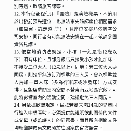
別待遇，敬請旅客諒察。
12. 本行程全程使用『團體』經濟艙機票，不適用
於出發前預先選位，也無法事先確認座位相關需求
（如靠窗、靠走道..等），且座位安排乃依航空公
司安排，同行者有可能無法安排在一起，敬請參團
貴賓見諒。
13. 依當地消防法規定，小孩（一般是指12歲以
下）須有床位，且部分飯店只接受小孩才能加床，
不接受三位大人（12歲以上）同房；若三位大人要
同房，則幾乎無法訂到標準的三人房，會以標準雙
人房加一單人床（多為行軍床或沙發床）方式安
排，且飯店房間室內空間不若東南亞地區寬敞，可
能將影響室內的活動空間，建議避免三人同房。
14. 另依據歐盟規定，民眾若攜未滿14歲的兒童同
行進入申根區時，必須提供能證明彼此關係的文件
或父母（或監護人）的同意書，而且
所有相關文件
均應翻譯成英文或擬前往國家的官方語言
。