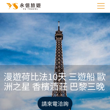
漫遊荷比法10天 三遊船 歐
洲之星 香檳酒莊 巴黎三晚
請來電洽詢