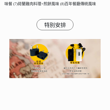
味餐 (7)荷蘭雞肉料理+煎餅風味 (8)百年餐廳傳統風味
特別安排