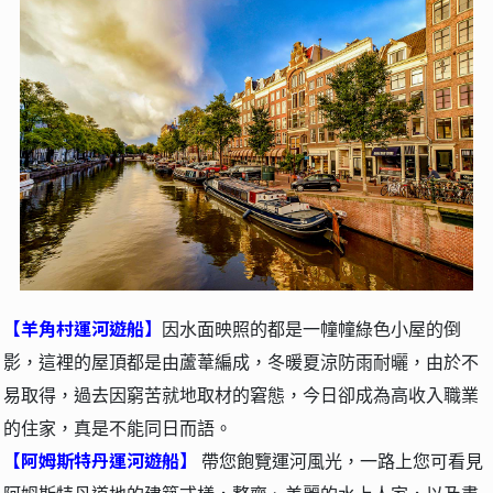
【羊角村運河遊船】
因水面映照的都是一幢幢綠色小屋的倒
影，這裡的屋頂都是由蘆葦編成，冬暖夏涼防雨耐曬，由於不
易取得，過去因窮苦就地取材的窘態，今日卻成為高收入職業
的住家，真是不能同日而語。
【阿姆斯特丹運河遊船】
帶您飽覽運河風光，一路上您可看見