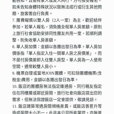
動告知，且需有家人或友人同行，方可接受報名。
如未告知身體特殊狀況以致無法成行或衍生其他問
題，旅客需自行負責。
7. 團費報價以雙人房（2人一室）為主，歡迎結伴
參加。若單人報名，須負擔全程單人房差額。原則
上旅行社會協助安排同性團友共用一室，若順利調
整，則免收單人房差額。
8. 單人房加價：金額以各團出發日為準。
單人房加
價係指「單人指定入住一間單人房之房價差」，而
不是付房價差即入住雙人房型，單人房為一人使用
空間，通常較雙人房小。
9. 機票自理或當地JOIN團體，可扣除團體機票(含
稅金)費用
，
金額以各團出發日為準。
10. 飯店的團體房無法指定連通房、同行親友指定
住在同樓層或鄰近房間，旅行社會向飯店提出您的
需求，但無法保證飯店一定會提供，敬請見諒。
11. 飯店建築常遇房間規格差異，或飯店善意升等
造成房間大小不一，此非本公司所能掌控，亦無差