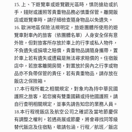
15. 上、下遊覽車或遊覽觀光區時，慎防搶劫或扒
手，錢財或護照等貴重物品務必慎重保管。離開飯
店或遊覽車時，請仔細檢查隨身物品以免遺失。
16. 歐洲地區保險法規明定，旅遊團體所使用的遊
覽車對車內的旅客（依團體名單）人身安全保有意
外險，但對旅客所存放於車上的行李或私人物件，
不負遺失或損壞之賠償，貴重物品請隨身攜帶，置
於車上若有遺失或遭竊是無法尋求賠償的。住宿飯
店中，若旅客離開房間，對置放於房內之行李或物
品亦不負帶保管的責任，若有貴重物品，請存放在
飯店之保險箱。
17.本行程所載之相關規定，對象均為持中華民國
護照之旅客，若您擁有雙重國籍或持他國護照，請
自行查明相關規定，並事先請告知您的業務人員。
18.本行程視飯店及航空公司之確認及當地節慶保
有調整之權利，若遇商展或節慶，將會尋找同等級
替代飯店及住宿點，敬請包涵，行程／航班／飯店