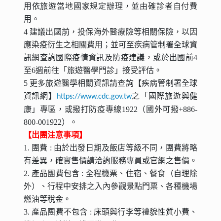
用依旅遊當地國家規定辦理，並由確診者自付費
用。
4 建議出國前，投保海外醫療險等相關保險，以因
應染疫衍生之相關費用；並可至疾病管制署全球資
訊網查詢國際疫情資訊及防疫建議，或於出國前4
至6週前往「旅遊醫學門診」接受評估。
5 更多旅遊醫學相關資訊請查詢【疾病管制署全球
資訊網】
之「國際旅遊與健
https://www.cdc.gov.tw
康」專區，或撥打防疫專線1922（國外可撥+886-
800-001922）。
【出團注意事項】
1. 團費 : 由於出發日期及飯店等級不同，團費將略
有差異，確實售價請洽詢服務專員或官網之售價。
2. 產品團費包含 : 全程機票、住宿、餐食（自理除
外）、行程中安排之入內參觀景點門票、各種機場
燃油等稅金。
3. 產品團費不包含 : 床頭與行李等禮貌性質小費、