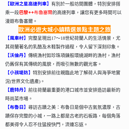
【歐洲之星高速列車】
有別於一般坊間團體，特別安排搭
巴黎++
布魯塞爾
乘一段
的高速列車，讓您有更多時間可以
漫遊布魯塞爾。
歐洲必遊大城小鎮精選景點主題之旅
【風車村】
完整呈現出17～18世紀荷蘭人的生活情景，尤
其荷蘭著名的乳酪及木鞋製作過程，令人留下深刻印象。
【沃倫丹】
傳統漁村如珍珠項鍊般環繞湖畔的漁村，漁村
仍舊保有其傳統的風貌，而吸引無數的觀光客。
【小孩堤防】
特別安排前往親臨此地了解荷人與海爭地實
況(世界文化遺產)。
【鹿特丹】
前往荷蘭最重要的港口城市並安排造訪最新的
時尚菜市場。
【布魯日】
尋訪古蹟之美：布魯日是個中古氣氛濃厚，古
蹟保存完整的小城，一路上都是古老的石板路，每個角落
都美得令人忍不住猛按快門，流連忘返。