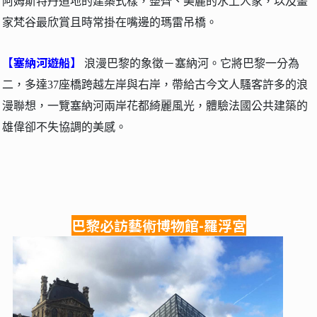
阿姆斯特丹道地的建築式樣，整齊、美麗的水上人家，以及畫
家梵谷最欣賞且時常掛在嘴邊的瑪雷吊橋。
【塞納河遊船】
浪漫巴黎的象徵－塞納河。它將巴黎一分為
二，多達37座橋跨越左岸與右岸，帶給古今文人騷客許多的浪
漫聯想，一覽塞納河兩岸花都綺麗風光，體驗法國公共建築的
雄偉卻不失協調的美感。
巴黎必訪藝術博物館
-羅浮宮