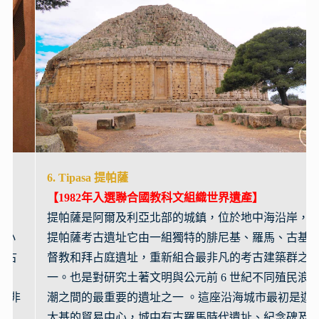
6. Tipasa 提帕薩
【1982年
入選聯合國教科文組織世界遺產
】
提帕薩是阿爾及利亞北部的城鎮，位於地中海沿岸，
提帕薩考古遺址它由一組獨特的腓尼基、羅馬、古基
督教和拜占庭遺址，重新組合最非凡的考古建築群之
一。也是對研究土著文明與公元前 6 世紀不同殖民浪
潮之間的最重要的遺址之一 。這座沿海城市最初是迦
太基的貿易中心，城中有古羅馬時代遺址、紀念碑及