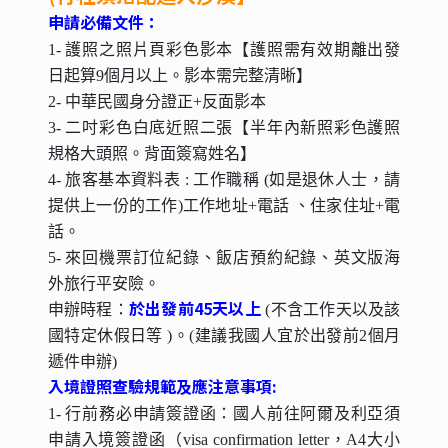
申請必備文件：
1- 護照之照片頁彩色影本【護照需有效期離出發
日起算9個月以上。影本需完整清晰】
2- 中華民國身分證正+反面影本
3- 二吋彩色白底近照二張【半年內新照彩色護照
規格大頭照。背面簽寫姓名】
4- 旅客基本資料表 : 工作職稱 (如是退休人士，請
提供上一份的工作)工作地址+電話 、住家住址+電
話。
5- 來回機票訂位紀錄、飯店預約紀錄、英文版海
外旅行平安險。
於出發前45天以上
申辦時程：
(不含工作天以及該
國特定休假日等 )。(建議我國人宜於出發前2個月
遞件申辦)
入境證照查驗規範及應注意事項:
1- 行前務必申請簽證函：國人前往阿爾及利亞須
申請入境簽證函（visa confirmation letter，A4大小