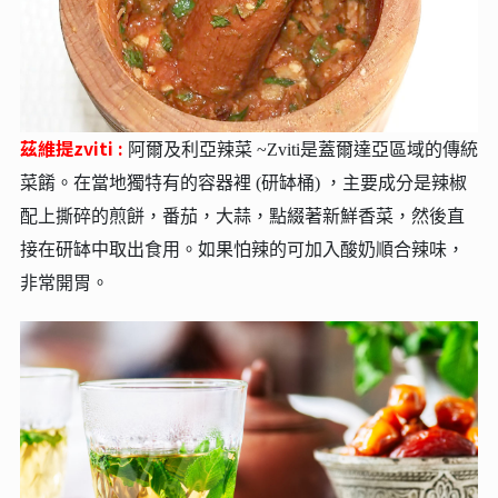
茲維提zviti :
阿爾及利亞辣菜 ~Zviti是蓋爾達亞區域的傳統
菜餚。在當地獨特有的容器裡 (研缽桶) ，主要成分是辣椒
配上撕碎的煎餅，番茄，大蒜，點綴著新鮮香菜，然後直
接在研缽中取出食用。如果怕辣的可加入酸奶順合辣味，
非常開胃。