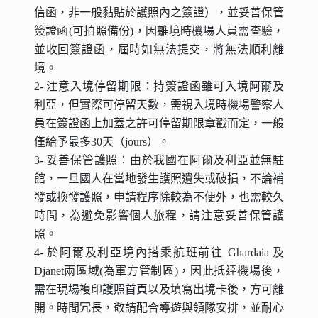
信函，非一般黏貼於護照內之簽證），並妥善保管
簽證函(可拍照備份)，因離境時機場人員需查驗，
並收回簽證函，屆時如無法提交，將無法順利離
境。
2- 注意入境停留期限：持簽證函雖可入境阿爾及
利亞
，但實際可停留天數，需視入境時機場警察人
員在簽證函上加蓋之許可停留期限章戳而定，一般
僅給予最多30天（jours）。
3- 妥善保管護照：由於我國在阿爾及利亞並無駐
館，一旦國人在當地發生護照遺失或破損，不論補
發或換發護照，申請程序除較為不便外，也需較久
時間，為避免影響個人旅程，請注意妥善保管護
照。
4- 於阿爾及利亞境內搭乘航班前往 Ghardaia 及
Djanet兩區域(為軍方管制區)，因此抵達機場後，
需在現場複印護照首頁以及填寫出境卡後，方可離
開。時間冗長，敬請配合導遊與領隊安排，並耐心