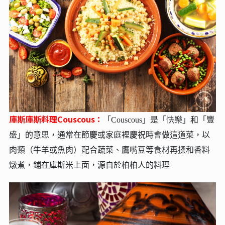
庫斯庫斯料理Couscous：
「Couscous」是「快樂」和「豐
盛」的意思，通常在節慶或家庭裡慶祝時會做這道菜，以
肉類（牛羊或魚肉）配合蔬菜、鷹嘴豆等食材再揉和香料
燉煮，鋪在庫斯米上面，源自於柏柏人的料理