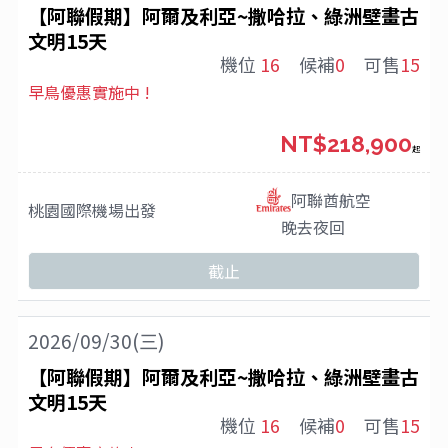
【阿聯假期】阿爾及利亞~撒哈拉、綠洲壁畫古
文明15天
機位
16
候補
0
可售
15
早鳥優惠實施中 !
NT$218,900
起
阿聯酋航空
桃園國際機場
出發
晚去夜回
截止
2026/09/30(三)
【阿聯假期】阿爾及利亞~撒哈拉、綠洲壁畫古
文明15天
機位
16
候補
0
可售
15