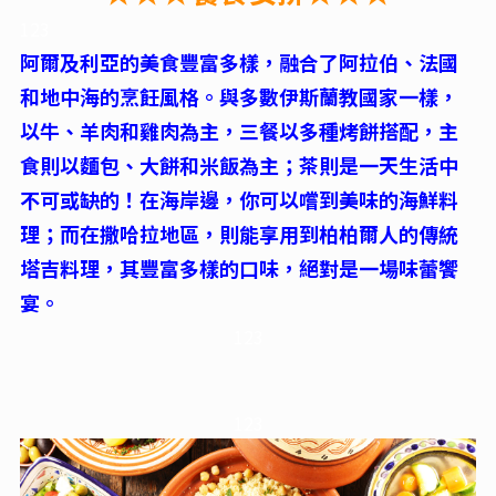
123
阿爾及利亞的美食豐富多樣，融合了阿拉伯、法國
和地中海的烹飪風格。與多數伊斯蘭教國家一樣，
以牛、羊肉和雞肉為主，三餐以多種烤餅搭配，主
食則以麵包、大餅和米飯為主；茶則是一天生活中
不可或缺的！在海岸邊，你可以嚐到美味的海鮮料
理；而在撒哈拉地區，則能享用到柏柏爾人的傳統
塔吉料理，其豐富多樣的口味，絕對是一場味蕾饗
宴。
123
123