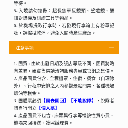
等待。
5- 入境請勿攜帶：超長焦單反鏡頭、望遠鏡、通
訊對講機及測繪工具等物品。
6- 於機場提取行李時，若發現行李箱上有粉筆記
號，請擦拭乾淨，避免入關時產生麻煩。
注意事項
1. 團費 : 由於出發日期及飯店等級不同，團費將略
有差異，確實售價請洽詢服務專員或官網之售價。
2. 產品團費包含 : 全程機票、住宿、餐食（自理除
外）、行程中安排之入內參觀景點門票、各種機場
燃油等稅金。
【團去團回】【不能脫隊】
3. 團體票必須
，脫隊者
【個人票】
請自行開立
4. 產品團費不包含 : 床頭與行李等禮貌性質小費、
機場來回接送、護照辦理費。