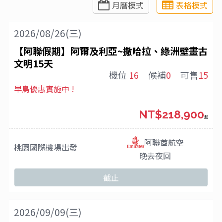
月曆模式
表格模式
2026/08/26(三)
【阿聯假期】阿爾及利亞~撒哈拉、綠洲壁畫古
文明15天
機位
16
候補
0
可售
15
早鳥優惠實施中 !
NT$218,900
起
阿聯酋航空
桃園國際機場
出發
晚去夜回
截止
2026/09/09(三)