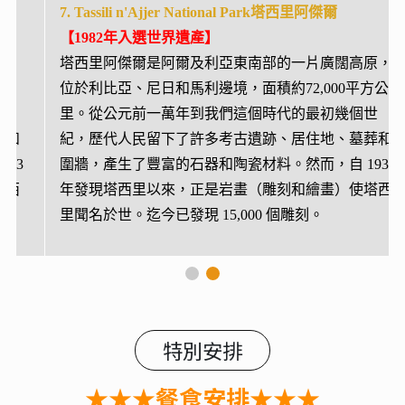
7. Tassili n'Ajjer
National Park塔西里阿傑爾
【1982年入選世界遺產】
塔西里阿傑爾是阿爾及利亞東南部的一片廣闊高原，
位於利比亞、尼日和馬利邊境，面積約72,000平方公
里。從公元前一萬年到我們這個時代的最初幾個世
紀，歷代人民留下了許多考古遺跡、居住地、墓葬和
圍牆，產生了豐富的石器和陶瓷材料。然而，自 1933
年發現塔西里以來，正是岩畫（雕刻和繪畫）使塔西
里聞名於世。迄今已發現 15,000 個雕刻。
特別安排
★★★餐食安排★★★