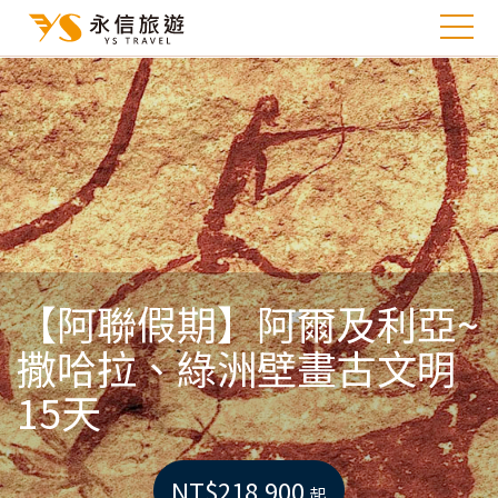
【阿聯假期】阿爾及利亞~
撒哈拉、綠洲壁畫古文明
15天
NT$218,900
起