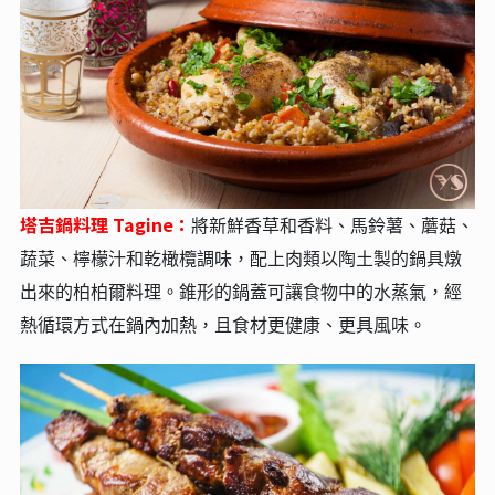
塔吉鍋料理 Tagine：
將新鮮香草和香料、馬鈴薯、蘑菇、
蔬菜、檸檬汁和乾橄欖調味，配上肉類以陶土製的鍋具燉
出來的柏柏爾料理。錐形的鍋蓋可讓食物中的水蒸氣，經
熱循環方式在鍋內加熱，且食材更健康、更具風味。