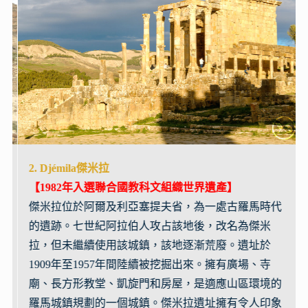
2.
Djémila傑米拉
【1982年入選
聯合國教科文組織世界遺產
】
堡
傑米拉位於阿爾及利亞塞提夫省，為一處古羅馬時代
的遺跡。七世紀阿拉伯人攻占該地後，改名為傑米
拉，但未繼續使用該城鎮，該地逐漸荒廢。遺址於
1909年至1957年間陸續被挖掘出來。擁有廣場、寺
廟、長方形教堂、凱旋門和房屋，是適應山區環境的
羅馬城鎮規劃的一個城鎮。傑米拉遺址擁有令人印象