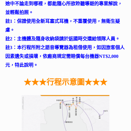
途中不論走到哪裡，都能隨心所欲聆聽導遊的專業解說，
並輕鬆拍照。
註1：保證使用全新耳塞式耳機，不重覆使用，無衛生疑
慮。
註2：主機體及隨身收納袋請於返國時交還給領隊人員。
註3：本行程所附之語音導覽器為租借使用，如因旅客個人
因素遺失或損壞，依廠商規定需賠償每台機器NT$2,000
元，特此說明。
123
★★★行程示意圖★★★
123