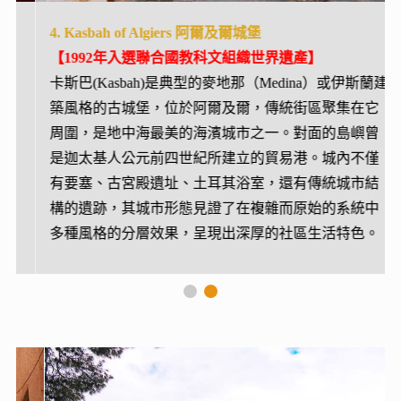
4. Kasbah of Algiers 阿爾及爾城堡
【1992年
入選聯合國教科文組織世界遺產
】
卡斯巴(Kasbah)是典型的麥地那（Medina）或伊斯蘭建
築風格的古城堡，位於阿爾及爾，傳統街區聚集在它
周圍，是地中海最美的海濱城市之一。對面的島嶼曾
是迦太基人公元前四世紀所建立的貿易港。城內不僅
有要塞、古宮殿遺址、土耳其浴室，還有傳統城市結
構的遺跡，其城市形態見證了在複雜而原始的系統中
多種風格的分層效果，呈現出深厚的社區生活特色。