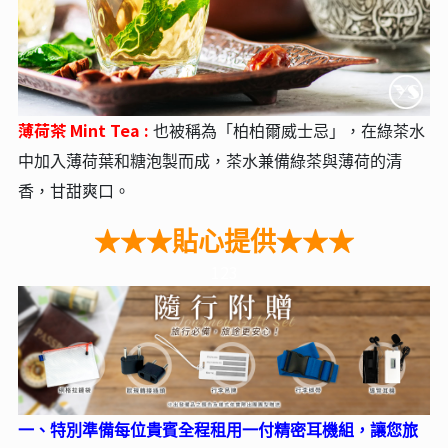
薄荷茶 Mint Tea :
也被稱為「柏柏爾威士忌」，在綠茶水
中加入薄荷葉和糖泡製而成，茶水兼備綠茶與薄荷的清
香，甘甜爽口。
★★★貼心提供★★★
123
一、特別準備每位貴賓全程租用一付精密耳機組，讓您旅