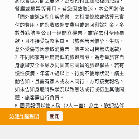
將依各協力商之要求，為您預付此趟旅程的旅館、
餐廳或機票等費用。若您因故取消，本公司將依
「國外旅遊定型化契約書」之相關條款或估算已實
付的費用，向您收取超支費用或退回剩餘訂金。多
數外籍航空公司一經開立機票，旅客需付全額票
款，且不接受調整名單。（旅客若因懷孕、生病、
意外受傷等因素取消機票，航空公司皆無法退款）
7. 不同國家有程度高低的旅遊風險，為考量旅客自
身旅遊安全並顧及同團其它團員的旅遊權益，若有
慢性疾病、年滿70歲以上、行動不便等狀況，請主
動告知，且需有家人或友人同行，方可接受報名。
如未告知身體特殊狀況以致無法成行或衍生其他問
題，旅客需自行負責。
8. 團費報價以雙人房（2人一室）為主，歡迎結伴
參加。若單人報名，須負擔全程單人房差額。原則
防範詐騙聲明
關閉
上旅行社會協助安排同性團友共用一室，若順利調
整，則免收單人房差額。
單人房加價：35,000元。
9.
單人房加價係指「單