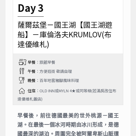
Day 3
薩爾茲堡－國王湖【國王湖遊
船】－庫倫洛夫KRUMLOV(布
達優維札)
早餐
：旅館早餐
午餐
：方便逛街 敬請自理
晚餐
：百年地窖豬腳風味料理
住宿
：OLD INN或MYLN 4★或同等級(若滿房改住布
達優維札飯店)
早餐後，前往德國最美的世外桃源－國王
湖。在最後一個冰河時期由冰川形成，是德
國最深的湖泊。周圍完全被阿爾卑斯山脈環