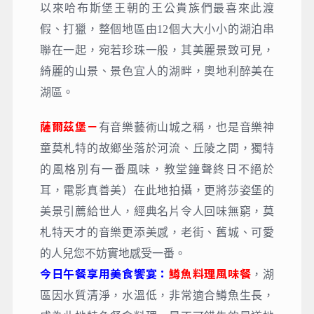
以來哈布斯堡王朝的王公貴族們最喜來此渡
假、打獵，整個地區由12個大大小小的湖泊串
聯在一起，宛若珍珠一般，其美麗景致可見，
綺麗的山景、景色宜人的湖畔，奧地利醉美在
湖區。
薩爾茲堡－
有音樂藝術山城之稱，也是音樂神
童莫札特的故鄉坐落於河流、丘陵之間，獨特
的風格別有一番風味，教堂鐘聲終日不絕於
耳，電影真善美）在此地拍攝，更將莎姿堡的
美景引薦給世人，經典名片令人回味無窮，莫
札特天才的音樂更添美感，老街、舊城、可愛
的人兒您不妨實地感受一番。
今日午餐享用美食饗宴：
鱒魚料理風味餐
，湖
區因水質清淨，水溫低，非常適合鱒魚生長，