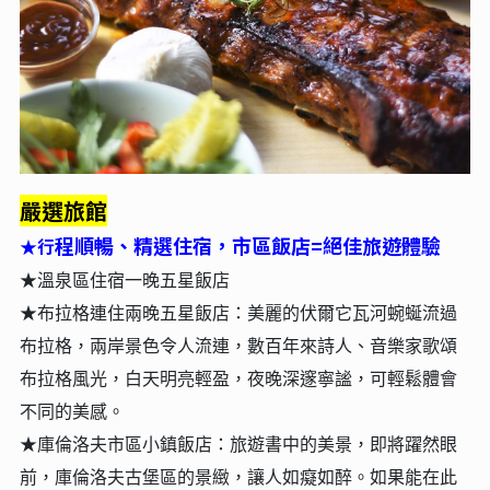
嚴選旅館
程順暢、精選住宿，市區飯店=絕佳旅遊體驗
行
★
★溫泉區住宿一晚五星飯店
★
布拉格連住兩晚五
星飯店：
美麗的伏爾它瓦河蜿蜒流過
布拉格，兩岸景色令人流連，數百年來詩人、音樂家歌頌
布拉格風光，白天明亮輕盈，夜晚深邃寧謐，可輕鬆體會
不同的美感。
★庫倫洛夫市區小鎮飯店：旅遊書中的美景，即將躍然眼
前，庫倫洛夫古堡區的景緻，讓人如癡如醉。如果能在此