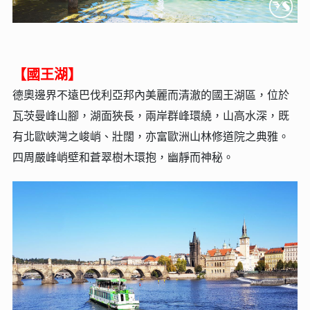
【國王湖】
德奧邊界不遠巴伐利亞邦內美麗而清澈的國王湖區，位於
瓦茨曼峰山腳，湖面狹長，兩岸群峰環繞，山高水深，既
有北歐峽灣之峻峭、壯闊，亦富歐洲山林修道院之典雅。
四周嚴峰峭壁和蒼翠樹木環抱，幽靜而神秘。