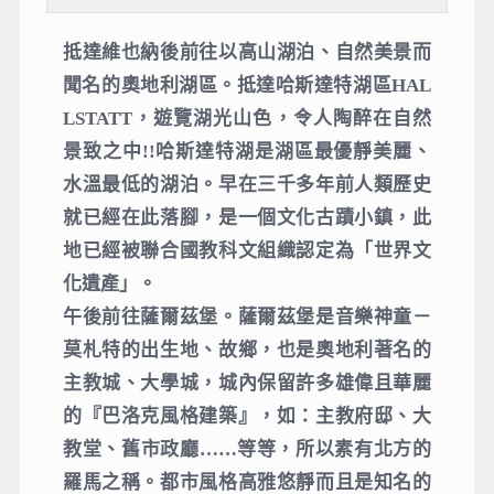
抵達維也納後前往以高山湖泊、自然美景而
聞名的奧地利湖區。抵達哈斯達特湖區HAL
LSTATT，遊覽湖光山色，令人陶醉在自然
景致之中!!哈斯達特湖是湖區最優靜美麗、
水溫最低的湖泊。早在三千多年前人類歷史
就已經在此落腳，是一個文化古蹟小鎮，此
地已經被聯合國教科文組織認定為「世界文
化遺產」。
午後前往薩爾茲堡。薩爾茲堡是音樂神童－
莫札特的出生地、故鄉，也是奧地利著名的
主教城、大學城，城內保留許多雄偉且華麗
的『巴洛克風格建築』，如：主教府邸、大
教堂、舊市政廳……等等，所以素有北方的
羅馬之稱。都市風格高雅悠靜而且是知名的