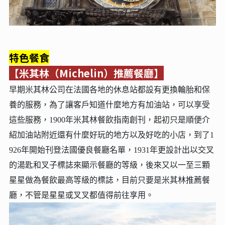
特色餐食
【米其林（Michelin）推薦餐廳】
早期米其林公司在法國各地的休息站都設有更換輪胎和保
養的服務，為了讓客戶知道什麼地方有加油站，可以享受
這些服務，1900年米其林餐飲指南創刊，起初只是順便介
紹加油站附近還有什麼好玩的地方以及好吃的小店，到了1
926年開始刊登法國優良餐廳名單，1931年更設計出以交叉
的湯匙和叉子標誌來顯示餐廳的等級，後來又以一至三顆
星星做為餐飲最高等級的標誌，目前只要是米其林推薦餐
廳，不管是星星或叉叉都值得前往享用。