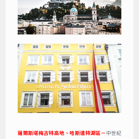
薩爾斯堪梅古特高地、哈斯達特湖區－
中世紀