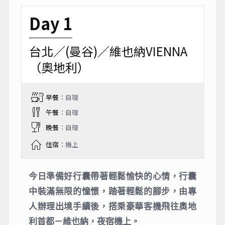
Day 1
台北／(曼谷)／維也納VIENNA
（奧地利）
早餐
：自理
午餐
：自理
晚餐
：自理
住宿
：機上
今日準備好行囊帶著輕鬆愉快的心情，行囊
中裝滿無限的憧憬，踏著輕鬆的腳步，由專
人辦理出境手續後，搭乘豪華客機飛往奧地
利首都－維也納，夜宿機上。