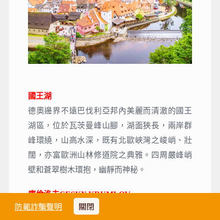
國王湖
德奧邊界不遠巴伐利亞邦內美麗而清澈的國王
湖區，位於瓦茨曼峰山腳，湖面狹長，兩岸群
峰環繞，山高水深，既有北歐峽灣之峻峭、壯
闊，亦富歐洲山林修道院之典雅。四周嚴峰峭
壁和蒼翠樹木環抱，幽靜而神秘。
庫倫洛夫CESKY KRUMLOV
防範詐騙聲明
關閉
聯合國教科文組織認定的受保護古城，有歐洲