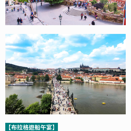
【布拉格遊船午宴】