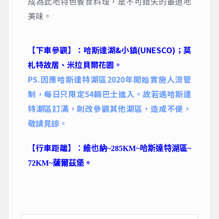
成為此地特色餐食料理，是不可錯失的最道地
美味。
【下車參觀】：哈斯達湖&小鎮(UNESCO)
；莫
札特故居、米拉貝爾花園。
PS.因應哈斯達特湖區2020年開始實施人流管
制，每日只限定54輛巴士進入。故若遇哈斯達
特湖區訂滿，則改參觀其他湖區，造成不便，
敬請見諒。
【行車距離】
：
維也納~285KM~哈斯達特湖區~
72KM~薩爾茲堡
。