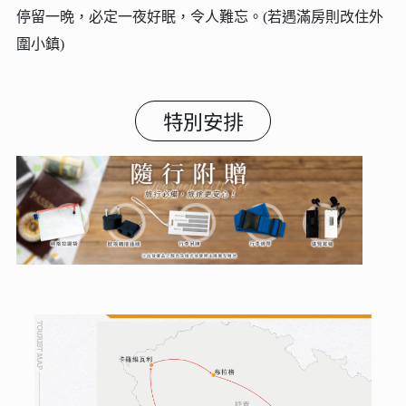
停留一晩，必定一夜好眠，令人難忘。(若遇滿房則改住外
圍小鎮)
特別安排