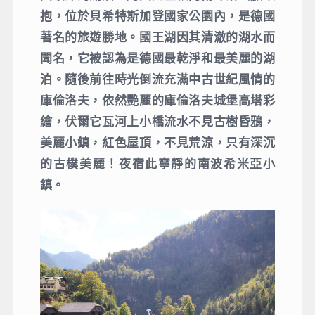
抱，位於貝希特斯加登國家公園內，是德國
著名的旅遊勝地。國王湖因其清澈的湖水而
聞名，它被認為是德國最乾淨和最美麗的湖
泊。隨後前往時光倒流充滿中古世紀風情的
庫倫洛夫，依然艷麗的庫倫洛夫城堡高塔彩
繪，伏爾它瓦河上小橋流水不見古樹昏鴉，
美麗小鎮，紅色屋頂，不見荒涼，只有深沉
的古樸美麗！夜宿此寧靜的南波希米亞小
鎮。