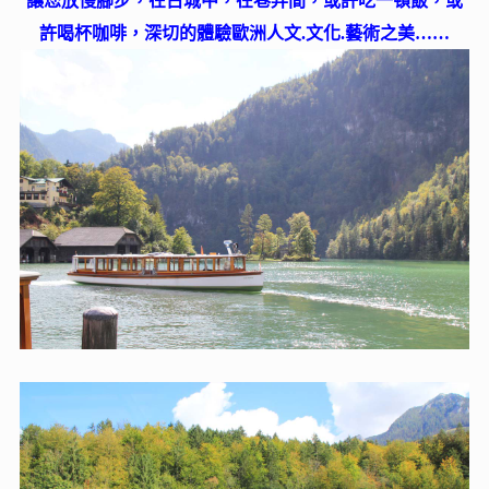
讓您放慢腳步，在古城中，在巷弄間，或許吃一頓飯，或
許喝杯咖啡，深切的體驗歐洲人文.文化.藝術之美……