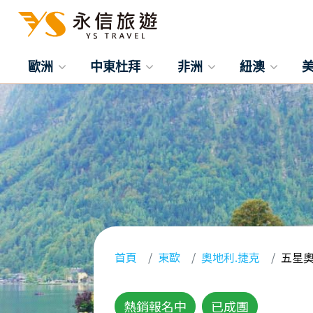
歐洲
中東杜拜
非洲
紐澳
首頁
東歐
奧地利.捷克
五星奧
熱銷報名中
已成團