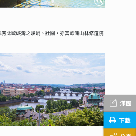
既有北歐峽灣之峻峭、壯闊，亦富歐洲山林修道院
滿團
下載