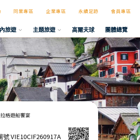
動
同業專區
企業專區
永續足跡
會員專區
內旅遊
主題旅遊
高爾夫球
團體總覽
、布拉格遊船饗宴
團號 VIE10CIF260917A