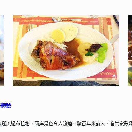
遊體驗
蜿蜒流過布拉格，兩岸景色令人流連，數百年來詩人、音樂家歌