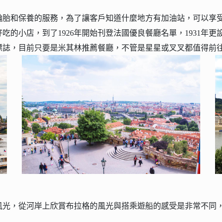
胎和保養的服務，為了讓客戶知道什麼地方有加油站，可以享受這
吃的小店，到了1926年開始刊登法國優良餐廳名單，1931年
標誌，目前只要是米其林推薦餐廳，不管是星星或叉叉都值得前
風光，從河岸上欣賞布拉格的風光與搭乘遊船的感受是非常不同