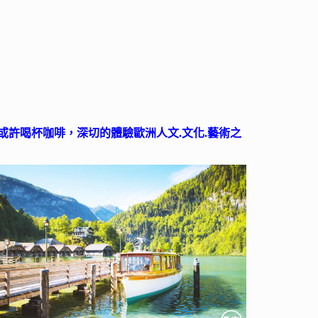
許喝杯咖啡，深切的體驗歐洲人文.文化.藝術之