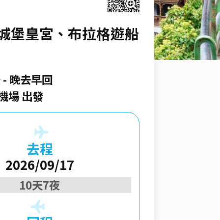
、雙城堡皇宮、布拉格遊船
空
晚去早回
機場 出發
去程
2026/09/17
10天7夜