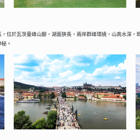
區，位於瓦茨曼峰山腳，湖面狹長，兩岸群峰環繞，山高水深，
神秘。