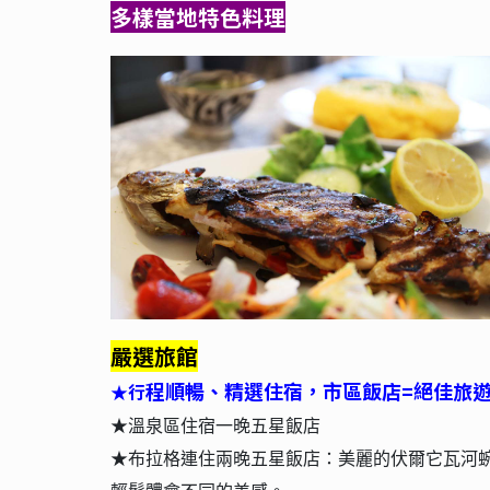
多樣當地特色料理
嚴選旅館
程順暢、精選住宿，市區飯店=絕佳旅
行
★
★溫泉區住宿一晚五星飯店
★
布拉格連住兩晚五
星飯店：
美麗的伏爾它瓦河