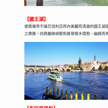
【國王湖】
德奧邊界不遠巴伐利亞邦內美麗而清澈的國王湖
之典雅。四周嚴峰峭壁和蒼翠樹木環抱，幽靜而
【布拉格遊船】