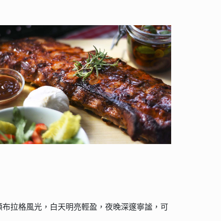
頌布拉格風光，白天明亮輕盈，夜晚深邃寧謐，可