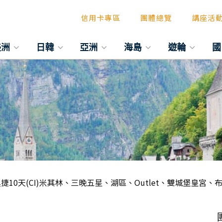
信用卡專區
團體總覽
講座活
美洲
日韓
亞洲
海島
遊輪
國
捷10天(CI)米其林、三晚五星、湖區、Outlet、雙城堡皇宮