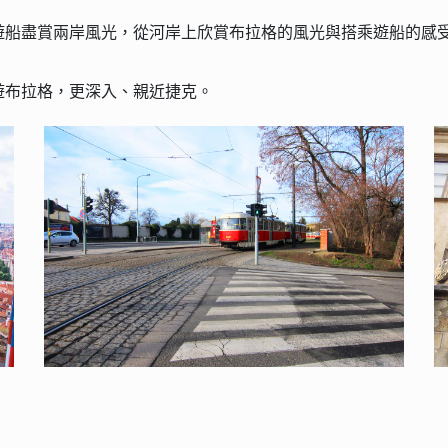
遊船盡賞兩岸風光，從河岸上欣賞布拉格的風光與搭乘遊船的感
遊布拉格，更深入、親近捷克。