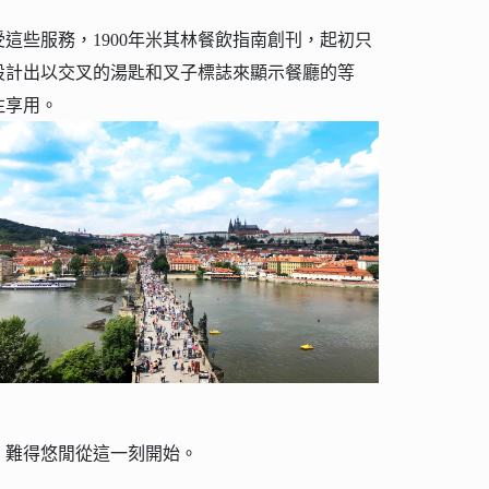
些服務，1900年米其林餐飲指南創刊，起初只
更設計出以交叉的湯匙和叉子標誌來顯示餐廳的等
往享用。
，難得悠閒從這一刻開始。