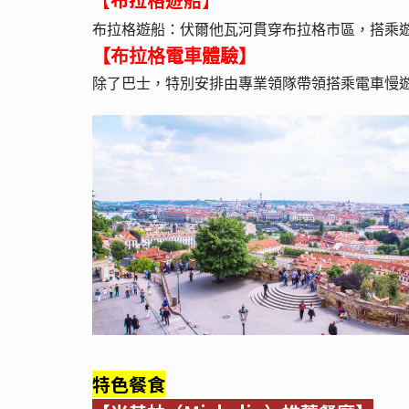
布拉格遊船：伏爾他瓦河貫穿布拉格市區，搭乘
【布拉格電車體驗】
除了巴士，特別安排由專業領隊帶領搭乘電車慢
特色餐食