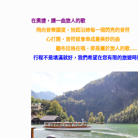
在奧捷，譜一曲旅人的歌
飛向音樂國度，拾起沿途每一個閃亮的音符
心打開，音符就會串成最美妙的曲
聽布拉格在唱，那是屬於旅人的歌......
行程不是填滿就好，我們希望在您有限的旅遊時