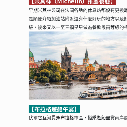
【米其林（Michelin）推薦餐廳】
早期米其林公司在法國各地的休息站都設有更換輪
是順便介紹加油站附近還有什麼好玩的地方以及好
級，後來又以一至三顆星星做為餐飲最高等級的
【布拉格遊船午宴】
伏爾它瓦河貫穿布拉格市區，搭乘遊船盡賞兩岸