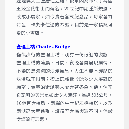
經是僕人工匠居住之處，後來因為聚集了為國
王煉金的術士而得名，20世紀中期重新規劃，
改成小店家，如今賣著各式紀念品，每家各有
特色。卡夫卡住過的22號，目前是一家精緻可
愛的小書店。
查理士橋 Charles Bridge
僅供步行的查理士橋，別有一份低迴的姿態。
查理士橋的清晨、日間、夜晚各自展現風情，
不變的是濃濃的浪漫氣息，人生不能不經歷的
浪漫就在眼前；橋上的雕像聆聽多少人虔誠的
願望；賣藝的街頭藝人耍弄著各色木偶，伏爾
它瓦河的美景是如此令人迷醉。長達505公尺，
16個巨大橋墩、兩端的中世紀風格橋塔，以及
兩側高大聖像群，讓這座大橋與眾不同。保證
令您流連忘返。