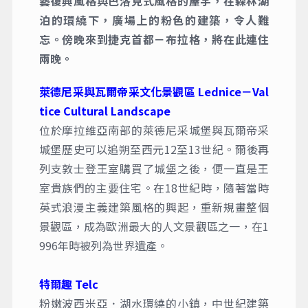
藝復興風格與巴洛克式風格的屋宇，在森林湖
泊的環繞下，廣場上的粉色的建築，令人難
忘。傍晚來到捷克首都－布拉格，將在此連住
兩晚。
萊德尼采與瓦爾帝采文化景觀區 Lednice－Val
tice Cultural Landscape
位於摩拉維亞南部的萊德尼采城堡與瓦爾帝采
城堡歷史可以追朔至西元12至13世紀。爾後再
列支敦士登王室購買了城堡之後，便一直是王
室貴族們的主要住宅。在18世紀時，隨著當時
英式浪漫主義建築風格的興起，重新規畫整個
景觀區，成為歐洲最大的人文景觀區之一，在1
996年時被列為世界遺產。
特爾趣 Telc
粉嫩波西米亞．湖水環繞的小鎮，中世紀建築