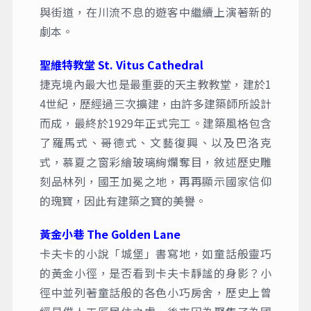
與街道，在川流不息的遊客中繼續上演著新的
劇本。
聖維特教堂 St. Vitus Cathedral
捷克境內最大也是最重要的天主教教堂，建於1
4世紀，歷經過三次擴建，由許多建築師所設計
而成，最終於1929年正式完工。建築風格包含
了羅馬式、哥德式、文藝復興、以及巴洛克
式，慕夏之窗彩繪玻璃絢爛奪目，敘述歷史雕
刻品林列，國王加冕之地，再再顯示國家信仰
的瑰寶，因此有建築之寶的美譽。
黃金小巷 The Golden Lane
卡夫卡的小說「城堡」書寫地，如童話般靈巧
的黃金小徑，是否看到卡夫卡靜謐的身影？小
徑中並列著童話般的各色小巧房舍，歷史上曾