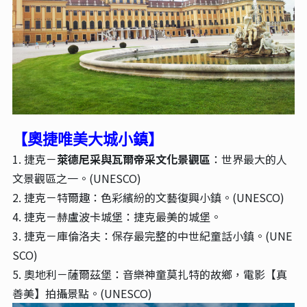
【奧捷唯美大城小鎮】
1. 捷克－
萊德尼采與瓦爾帝采文化景觀區
：世界最大的人
文景觀區之一。(UNESCO)
2. 捷克－特爾趣：色彩繽紛的文藝復興小鎮。(UNESCO)
4. 捷克－赫盧波卡城堡：捷克最美的城堡。
3. 捷克－庫倫洛夫：保存最完整的中世紀童話小鎮。(UNE
SCO)
5. 奧地利－薩爾茲堡：音樂神童莫扎特的故鄉，電影【真
善美】拍攝景點。(UNESCO)