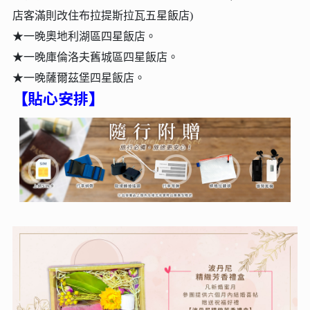
店客滿則改住布拉提斯拉瓦五星飯店)
★一晚奧地利湖區四星飯店。
★一晚庫倫洛夫舊城區四星飯店。
★一晚薩爾茲堡四星飯店。
貼心安排
【
】