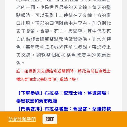
老的一個，也是世界最美的天文鐘。每天的整
點報時，可以看到十二使徒在天文鐘上方的窗
口出現。頂部的四個雕像由左至右，則分別代
表了虛榮、貪婪、死亡、與慾望，其中代表死
亡的骷髏會隨著整點報時敲響鈴噹，非常有特
色，每年吸引眾多觀光客前往參觀。帶您登上
天文鐘，飽覽整個布拉格舊城廣場的美麗景
色。
註：如遇到天文鐘維修或關閉時，將改為前往查理士
橋塔登頂或火藥塔登頂，敬請了解。
【下車參觀】布拉格：查理士橋、舊城廣場：
泰恩教堂和舊市政廳
【門票安排】布拉格城堡：舊皇宮、聖維特教
堂、黃金小巷、天文鐘登頂
防範詐騙聲明
關閉
【門票安排】伏爾塔瓦河遊船自助餐