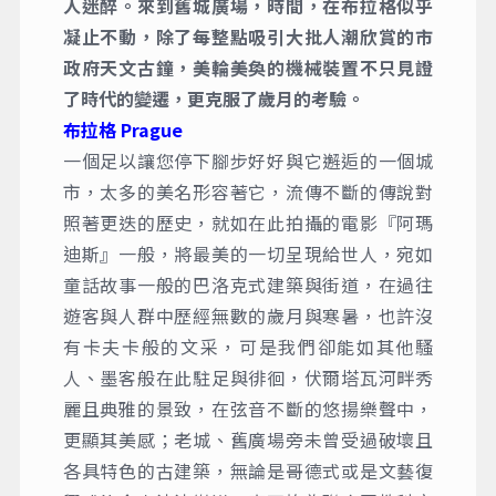
人迷醉。來到舊城廣場，時間，在布拉格似乎
凝止不動，除了每整點吸引大批人潮欣賞的市
政府天文古鐘，美輪美奐的機械裝置不只見證
了時代的變遷，更克服了歲月的考驗。
布拉格 Prague
一個足以讓您停下腳步好好與它邂逅的一個城
市，太多的美名形容著它，流傳不斷的傳說對
照著更迭的歷史，就如在此拍攝的電影『阿瑪
迪斯』一般，將最美的一切呈現給世人，宛如
童話故事一般的巴洛克式建築與街道，在過往
遊客與人群中歷經無數的歲月與寒暑，也許沒
有卡夫卡般的文采，可是我們卻能如其他騷
人、墨客般在此駐足與徘徊，伏爾塔瓦河畔秀
麗且典雅的景致，在弦音不斷的悠揚樂聲中，
更顯其美感；老城、舊廣場旁未曾受過破壞且
各具特色的古建築，無論是哥德式或是文藝復