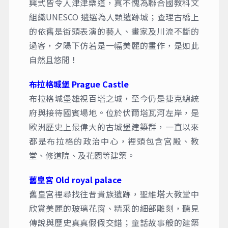
興式皆令人津津樂道，真不愧為聯合國教科文
組織UNESCO 遴選為人類遺跡城；查理古橋上
的依舊是街頭表演的藝人、畫家及川流不斷的
過客，夕陽下仿若是一幅美麗的畫作，是如此
自然且悠閒！
布拉格城堡 Prague Castle
布拉格城堡雄視百塔之城，至今仍是捷克總統
府與接待國賓場地。位於伏爾塔瓦河左岸，是
歐洲歷史上最偉大的古城堡建築群，一直以來
都是布拉格的政治中心，裡頭包含宮殿、教
堂、修道院、及花園等建築。
舊皇宮 Old royal palace
舊皇宮裡尋找往昔貴族遺跡，聖維塔大教堂中
欣賞美麗的玻璃花窗、精采的細部雕刻，聽見
傳說與歷史真真假假交錯；童話故事般的建築