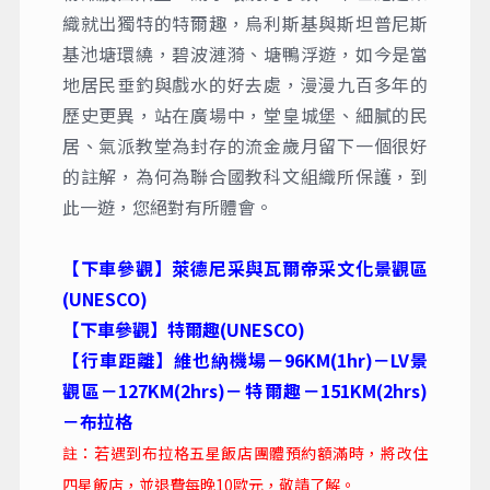
織就出獨特的特爾趣，烏利斯基與斯坦普尼斯
基池塘環繞，碧波漣漪、塘鴨浮遊，如今是當
地居民垂釣與戲水的好去處，漫漫九百多年的
歷史更異，站在廣場中，堂皇城堡、細膩的民
居、氣派教堂為封存的流金歲月留下一個很好
的註解，為何為聯合國教科文組織所保護，到
此一遊，您絕對有所體會。
【下車參觀】萊德尼采與瓦爾帝采文化景觀區
(UNESCO)
【下車參觀】特爾趣(UNESCO)
【行車距離】維也納機場－96KM(1hr)－LV景
觀區－127KM(2hrs)－特爾趣－151KM(2hrs)
－布拉格
註：若遇到布拉格五星飯店團體預約額滿時，將改住
四星飯店，並退費每晚10歐元，敬請了解。