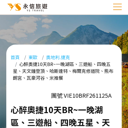
首頁
東歐
奧地利.捷克
心醉奧捷10天BR~一晚湖區、三遊船、四晚五
星、天文鐘登頂、哈斯達特、梅爾克修道院、熊布
朗宮、瓦豪河谷、米推餐
團號 VIE10BRF261125A
心醉奧捷10天BR~一晚湖
區、三遊船、四晚五星、天