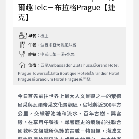
爾趣Telc－布拉格Prague【捷
克】
早餐
：機上
午餐
：波西米亞烤雞風味餐
晚餐
：中式七菜一湯+水果
住宿
：五星Ambassador Zlata husa或Grand Hotel
Prague Towers或Jalta Boutique Hotel或Grandior Hotel
Prague或Grandium Hotel Prague或同級
今日首先前往世界上最大人文景觀之一的萊德
尼采與瓦爾帝采文化景觀區，佔地將近300平方
公里，交織著池塘和流水、百年古樹、與宮
殿。在享用午餐後，尋著歷史的痕跡前往聯合
國教科文組織所保護的古城－特爾趣，滿城文