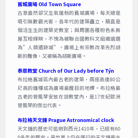
舊城廣場 Old Town Square
古意盎然卻又生氣蓬勃的舊城廣場，每天總是
吸引無數觀光客，各年代的建築矗立，簡直是
個活生生的建築史教室；與周圍各種粉色系房
屋互相輝映，不愧為被聯合國教科文組織遴選
為”人類遺跡城”。廣場上有宗教改革先烈胡
斯的雕像，又被稱為胡斯廣場。
泰恩教堂 Church of Our Lady before Týn
布拉格舊城區內最古老的建築，兩座高達80公
尺高的鐘樓成為廣場最醒目的地標。布拉格最
古老的管風琴安放在該教堂內，是17世紀歐洲
管風琴的傑出代表。
布拉格天文鐘 Prague Astronomical clock
天文鐘的歷史可追朔到西元1410年，已經有60
0多年的歷史。是世界上仍在運行的天文鐘最古