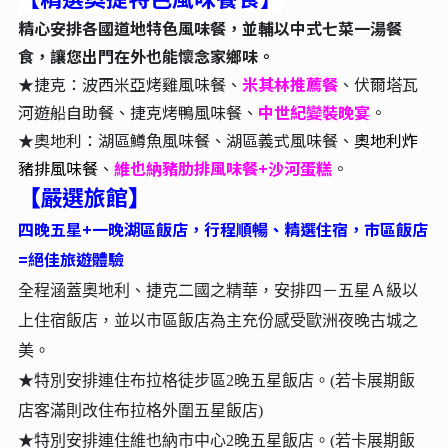
精心安排各國道地特色風味餐，並輔以中式七菜一湯餐
食，讓您出門在外也能懷念家鄉味。
★捷克：波西米亞烤雞風味餐、
米其林推薦餐
、伏爾塔瓦
河遊船自助餐、捷克烤鴨風味餐、
中世紀變裝晚宴
。
★奧地利：湖區鱒魚風味餐、湖區義式風味餐、
奧地利炸
豬排風味餐
、
維也納豬肋排風味餐+沙河蛋糕
。
嚴選旅館
【
】
四晚五星+一晚湖區飯店，行程順暢、精選住宿，市區飯店
=絕佳旅遊體驗
全程涵蓋奧地利、捷克二國之精華，安排四－五星Ａ級以
上住宿飯店，並以市區飯店為主充份感受歐洲夜晚古城之
美。
★特別安排連住布拉格徒步區2晚五星飯店。
(若卡展期飯
店客滿則改住布拉格外圍五星飯店)
★特別安排連住維也納市中心2晚五星飯店。(若卡展期飯