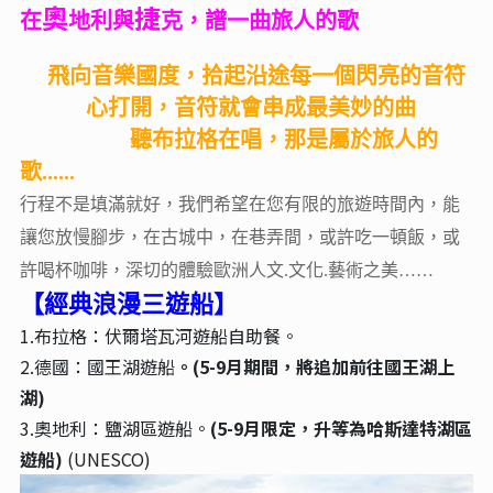
奧
捷
在
地利與
克，譜一曲旅人的歌
飛向音樂國度，拾起沿途每一個閃亮的音符
心打開，音符就會串成最美妙的曲
聽布拉格在唱，那是屬於旅人的
歌......
行程不是填滿就好，我們希望在您有限的旅遊時間內，能
讓您放慢腳步，在古城中，在巷弄間，或許吃一頓飯，或
許喝杯咖啡，深切的體驗歐洲人文.文化.藝術之美……
【經典浪漫三遊船】
1.布拉格：伏爾塔瓦河遊船自助餐。
2.德國：國王湖遊船
。(5-9月期間，將追加前往國王湖上
湖)
3.奧地利：鹽湖區遊船。
(5-9月限定，升等為哈斯達特湖區
遊船)
(UNESCO)