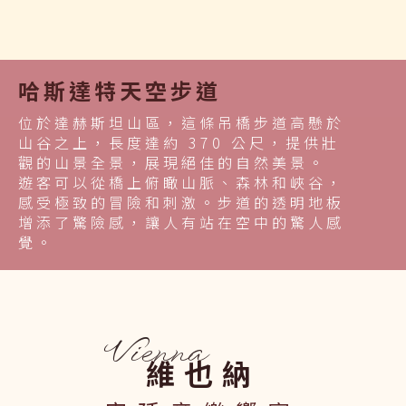
哈斯達特天空步道
位於達赫斯坦山區，這條吊橋步道高懸於
山谷之上，長度達約 370 公尺，提供壯
觀的山景全景，展現絕佳的自然美景。
遊客可以從橋上俯瞰山脈、森林和峽谷，
感受極致的冒險和刺激。步道的透明地板
增添了驚險感，讓人有站在空中的驚人感
覺。
Vienna
維也納