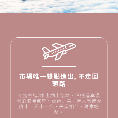
市場唯一雙點進出, 不走回
頭路
布拉格進/維也納出路線，沿途儘享濃
濃的浪漫氣息、藝術之美，進入奧捷深
度十二天十一夜，美景相伴，寫意輕
鬆。