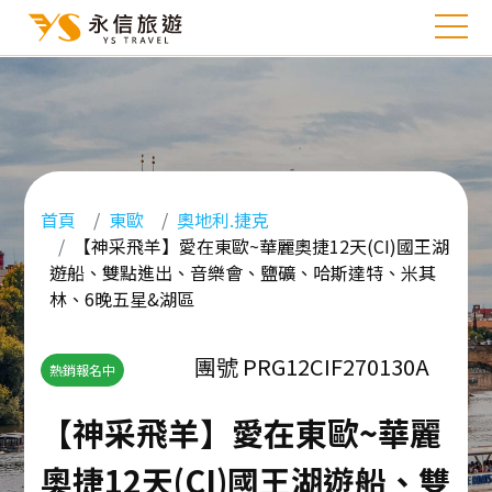
首頁
東歐
奧地利.捷克
【神采飛羊】愛在東歐~華麗奧捷12天(CI)國王湖
遊船、雙點進出、音樂會、鹽礦、哈斯達特、米其
林、6晚五星&湖區
團號 PRG12CIF270130A
熱銷報名中
【神采飛羊】愛在東歐~華麗
奧捷12天(CI)國王湖遊船、雙