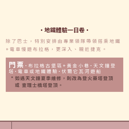
地鐵體驗一日卷
除了巴士，特別安排由專業領隊帶領搭乘地鐵
+電車慢遊布拉格，更深入、親近捷克。
門票
˙布拉格古堡區+黃金小巷˙天文鐘登
塔˙電車或地鐵體驗˙伏爾它瓦河遊船
如遇天文鐘夏季維修，則改為登火藥塔登頂
或 查理士橋塔登頂。