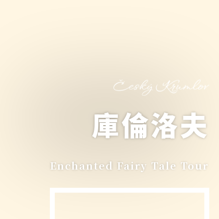
庫倫洛夫
Enchanted Fairy Tale Tour