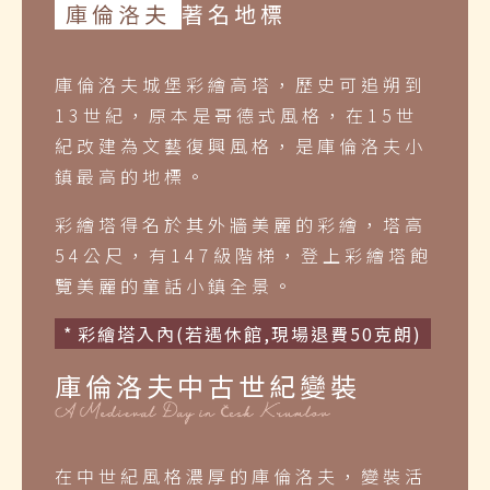
庫倫洛夫
著名地標
庫倫洛夫城堡彩繪高塔，歷史可追朔到
13世紀，原本是哥德式風格，在15世
紀改建為文藝復興風格，是庫倫洛夫小
鎮最高的地標。
彩繪塔得名於其外牆美麗的彩繪，塔高
54公尺，有147級階梯，登上彩繪塔飽
覽美麗的童話小鎮全景。
彩繪塔入內(若遇休館,現場退費50克朗)
庫倫洛夫中古世紀變裝
在中世紀風格濃厚的庫倫洛夫，變裝活