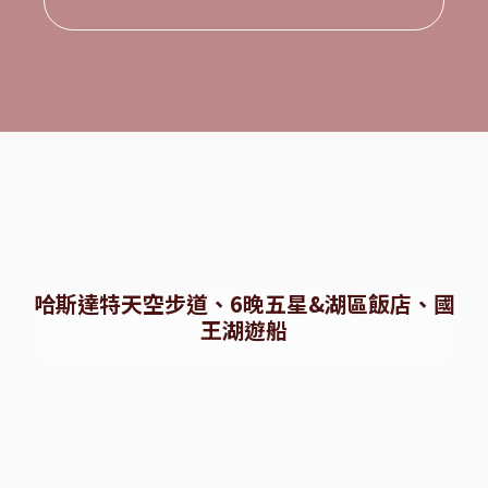
哈斯達特天空步道、6晚五星&湖區飯店、國
王湖遊船