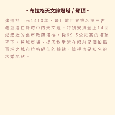
布拉格天文鐘燈塔 / 登頂
建造於西元1410年，是目前世界排名第三古
老並還在計時中的天文鐘。特別安排登上14世
紀建造的舊市政廳塔樓，從69.5公尺高的塔頂
望下，舊城廣場、提恩教堂近在眼前是個拍攝
百塔之城布拉格絕佳的據點，這裡也是知名的
求婚地點。