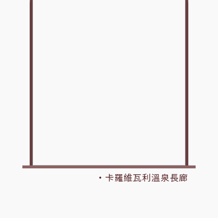
·卡羅維瓦利溫泉長廊