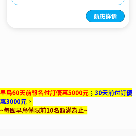
航班詳情
早鳥60天前報名付訂優惠5000元
；
30天前付訂優
惠3000元
。
~每團早鳥僅限前10名額滿為止~