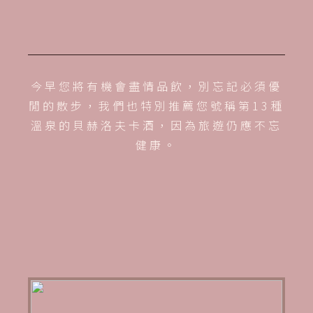
今早您將有機會盡情品飲，別忘記必須優
閒的散步，我們也特別推薦您號稱第13種
溫泉的貝赫洛夫卡酒，因為旅遊仍應不忘
健康。