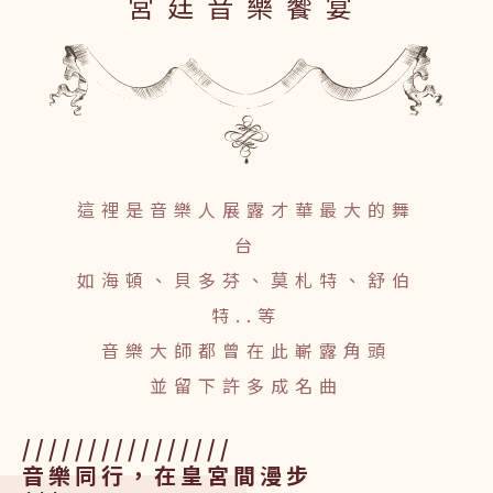
宮廷音樂饗宴
這裡是音樂人展露才華最大的舞
台
如海頓、貝多芬、莫札特、舒伯
特..等
音樂大師都曾在此嶄露角頭
並留下許多成名曲
音樂同行，在皇宮間漫步