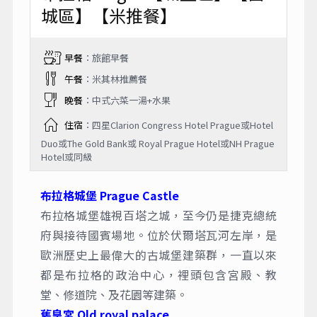
城區】【米推餐】
早餐
：旅館早餐
午餐
：米其林推薦餐
晚餐
：中式六菜一湯+水果
住宿
：四星Clarion Congress Hotel Prague或Hotel
Duo或The Gold Bank或 Royal Prague Hotel或NH Prague
Hotel或同級
布拉格城堡 Prague Castle
布拉格城堡雄視百塔之城，至今仍是捷克總統
府與接待國賓場地。位於伏爾塔瓦河左岸，是
歐洲歷史上最偉大的古城堡建築群，一直以來
都是布拉格的政治中心，裡頭包含宮殿、教
堂、修道院、及花園等建築。
舊皇宮 Old royal palace