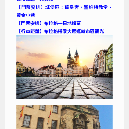
【門票安排】城堡區：舊皇宮、聖維特教堂、
黃金小巷
【門票安排】布拉格一日地鐵票
【行車距離】布拉格搭乘大眾運輸市區觀光