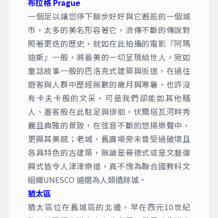
布拉格 Prague
一個足以讓您停下腳步好好與它邂逅的一個城
市，太多的美名形容著它，流傳不斷的傳說對
照著更迭的歷史，就如在此拍攝的電影『阿瑪
迪斯』一般，將最美的一切呈現給世人，宛如
童話故事一般的巴洛克式建築與街道，在過往
遊客與人群中歷經無數的歲月與寒暑，也許沒
有卡夫卡般的文采，可是我們卻能如其他騷
人、墨客般在此駐足與徘徊，伏爾塔瓦河畔秀
麗且典雅的景致，在弦音不斷的悠揚樂聲中，
更顯其美感；老城、舊廣場旁未曾受過破壞且
各具特色的古建築，無論是哥德式或是文藝復
興式皆令人津津樂道，真不愧為聯合國教科文
組織UNESCO 遴選為人類遺跡城。
猶太區
猶太區位在舊城區的北邊，早在西元10世紀