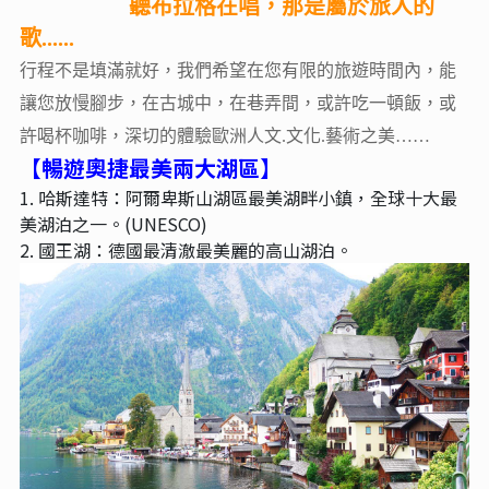
聽布拉格在唱，那是屬於旅人的
歌......
行程不是填滿就好，我們希望在您有限的旅遊時間內，能
讓您放慢腳步，在古城中，在巷弄間，或許吃一頓飯，或
許喝杯咖啡，深切的體驗歐洲人文.文化.藝術之美……
【暢遊奧捷最美兩大湖區】
1. 哈斯達特：阿爾卑斯山湖區最美湖畔小鎮，全球十大最
美湖泊之一。(UNESCO)
2. 國王湖：德國最清澈最美麗的高山湖泊。