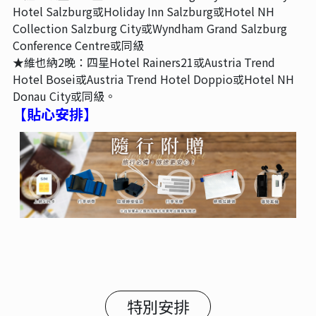
Hotel Salzburg或Holiday Inn Salzburg或Hotel NH
Collection Salzburg City或Wyndham Grand Salzburg
Conference Centre或同級
★維也納2晚：四星Hotel Rainers21或Austria Trend
Hotel Bosei或Austria Trend Hotel Doppio或Hotel NH
Donau City或同級。
【貼心安排】
特別安排