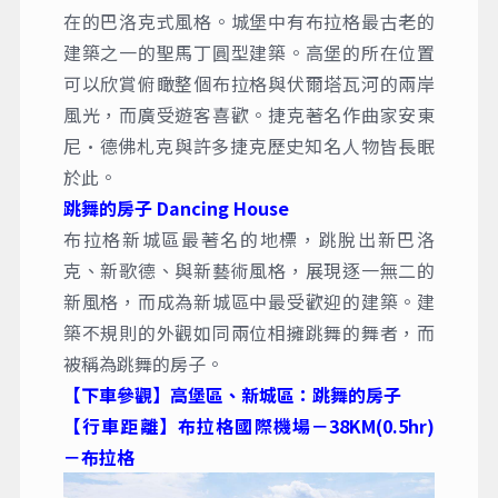
在的巴洛克式風格。城堡中有布拉格最古老的
建築之一的聖馬丁圓型建築。高堡的所在位置
可以欣賞俯瞰整個布拉格與伏爾塔瓦河的兩岸
風光，而廣受遊客喜歡。捷克著名作曲家安東
尼·德佛札克與許多捷克歷史知名人物皆長眠
於此。
跳舞的房子 Dancing House
布拉格新城區最著名的地標，跳脫出新巴洛
克、新歌德、與新藝術風格，展現逐一無二的
新風格，而成為新城區中最受歡迎的建築。建
築不規則的外觀如同兩位相擁跳舞的舞者，而
被稱為跳舞的房子。
【下車參觀】高堡區、新城區：跳舞的房子
【行車距離】布拉格國際機場－38KM(0.5hr)
－布拉格