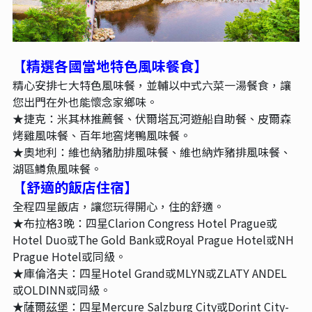
【精選各國當地特色風味餐食
】
精心安排七大特色風味餐，並輔以中式六菜一湯餐食，讓
您出門在外也能懷念家鄉味。
★捷克：米其林推薦餐、伏爾塔瓦河遊船自助餐、皮爾森
烤雞風味餐、百年地窖烤鴨風味餐。
★奧地利：維也納豬肋排風味餐、維也納炸豬排風味餐、
湖區鱒魚風味餐。
【舒適的飯店住宿
】
全程四星飯店，讓您玩得開心，住的舒適。
★布拉格3晚：四星Clarion Congress Hotel Prague或
Hotel Duo或The Gold Bank或Royal Prague Hotel或NH
Prague Hotel或同級。
★庫倫洛夫：四星Hotel Grand或MLYN或ZLATY ANDEL
或OLDINN或同級。
★薩爾茲堡：四星Mercure Salzburg City或Dorint City-