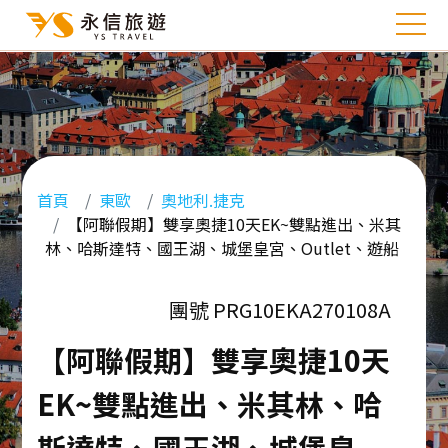
首頁
東歐
奧地利.捷克
【阿聯假期】雙享奧捷10天EK~雙點進出、米其
林、哈斯達特、國王湖、城堡皇宮、Outlet、遊船
團號 PRG10EKA270108A
【阿聯假期】雙享奧捷10天
EK~雙點進出、米其林、哈
斯達特、國王湖、城堡皇