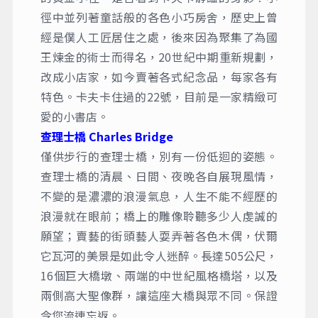
徑中並列著童話般的各色小巧房舍，歷史上曾
經是僕人工匠居住之處，後來因為聚集了為國
王煉金的術士而得名，20世紀中期重新規劃，
改成小店家，如今賣著各式紀念品，每家各有
特色。卡夫卡住過的22號，目前是一家精緻可
愛的小書店。
查理士橋 Charles Bridge
僅供步行的查理士橋，別有一份低迴的姿態。
查理士橋的清晨、日間、夜晚各自展現風情，
不變的是濃濃的浪漫氣息，人生不能不經歷的
浪漫就在眼前；橋上的雕像聆聽多少人虔誠的
願望；賣藝的街頭藝人耍弄著各色木偶，伏爾
它瓦河的美景是如此令人迷醉。長達505公尺，
16個巨大橋墩、兩端的中世紀風格橋塔，以及
兩側高大聖像群，讓這座大橋與眾不同。保證
令您流連忘返。