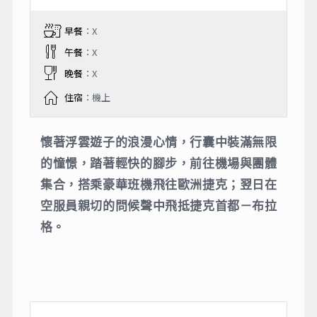
早餐
：X
午餐
：X
晚餐
：X
住宿
：機上
懷著浮雲遊子的浪漫心情，行囊中裝滿無限
的憧憬，踏著輕快的腳步，前往機場與團體
集合，搭乘豪華班機飛往歐洲捷克；翌日在
空服員親切的問候聲中飛抵捷克首都－布拉
格。