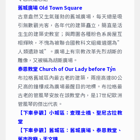
舊城廣場 Old Town Square
古意盎然又生氣蓬勃的舊城廣場，每天總是吸
引無數觀光客，各年代的建築矗立，簡直是活
生生的建築史教室；與周圍各種粉色系房屋互
相輝映，不愧為被聯合國教科文組織遴選為”
人類遺跡城”。廣場上有宗教改革先烈胡斯的
雕像，又被稱為胡斯廣場。
泰恩教堂 Church of Our Lady before Týn
布拉格舊城區內最古老的建築，兩座高達80公
尺高的鐘樓成為廣場最醒目的地標。布拉格最
古老的管風琴安放在該教堂內，是17世紀歐洲
管風琴的傑出代表。
【下車參觀】小城區：查理士橋、聖尼古拉教
堂
【下車參觀】舊城區：舊城廣場、泰恩教堂、
舊市政廳、天文鐘