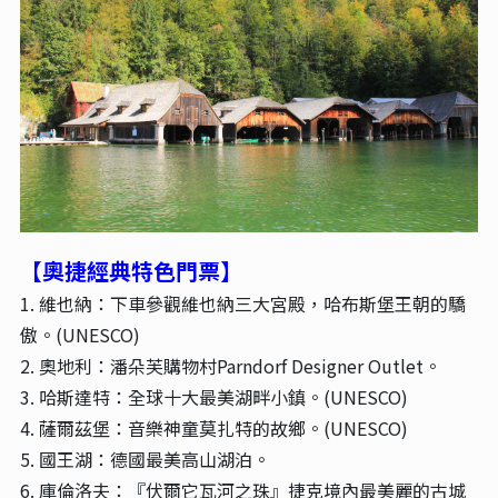
【奧捷經典特色門票
】
1. 維也納：下車參觀維也納三大宮殿，哈布斯堡王朝的驕
傲。(UNESCO)
2. 奧地利：潘朵芙購物村Parndorf Designer Outlet。
3. 哈斯達特：全球十大最美湖畔小鎮。(UNESCO)
4. 薩爾茲堡：音樂神童莫扎特的故鄉。(UNESCO)
5. 國王湖：德國最美高山湖泊。
6. 庫倫洛夫：『伏爾它瓦河之珠』捷克境內最美麗的古城