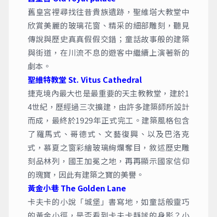
舊皇宮裡尋找往昔貴族遺跡，聖維塔大教堂中
欣賞美麗的玻璃花窗、精采的細部雕刻，聽見
傳說與歷史真真假假交錯；童話故事般的建築
與街道，在川流不息的遊客中繼續上演著新的
劇本。
聖維特教堂 St. Vitus Cathedral
捷克境內最大也是最重要的天主教教堂，建於1
4世紀，歷經過三次擴建，由許多建築師所設計
而成，最終於1929年正式完工。建築風格包含
了羅馬式、哥德式、文藝復興、以及巴洛克
式，慕夏之窗彩繪玻璃絢爛奪目，敘述歷史雕
刻品林列，國王加冕之地，再再顯示國家信仰
的瑰寶，因此有建築之寶的美譽。
黃金小巷 The Golden Lane
卡夫卡的小說「城堡」書寫地，如童話般靈巧
的黃金小徑，是否看到卡夫卡靜謐的身影？小