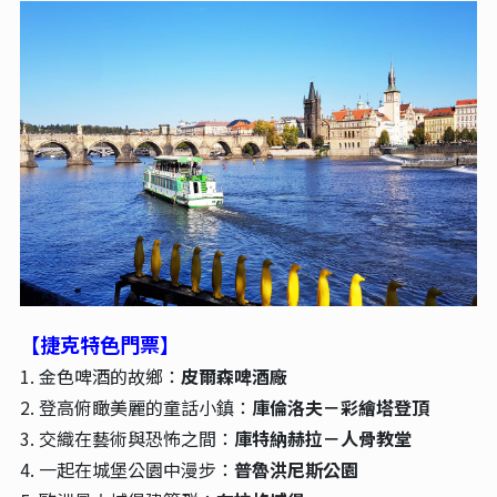
【捷克特色門票】
1. 金色啤酒的故鄉：
皮爾森啤酒廠
2. 登高俯瞰美麗的童話小鎮：
庫倫洛夫－彩繪塔登頂
3. 交織在藝術與恐怖之間：
庫特納赫拉－人骨教堂
4. 一起在城堡公園中漫步：
普魯洪尼斯公園