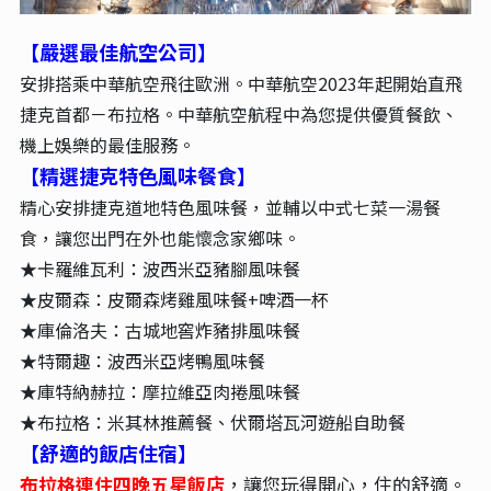
【嚴選最佳航空公司】
安排搭乘中華航空飛往歐洲。中華航空2023年起開始直飛
捷克首都－布拉格。中華航空航程中為您提供優質餐飲、
機上娛樂的最佳服務。
【精選捷克特色風味餐食】
精心安排捷克道地特色風味餐，並輔以中式七菜一湯餐
食，讓您出門在外也能懷念家鄉味。
★卡羅維瓦利：波西米亞豬腳風味餐
★皮爾森：皮爾森烤雞風味餐+啤酒一杯
★庫倫洛夫：古城地窖炸豬排風味餐
★特爾趣：波西米亞烤鴨風味餐
★庫特納赫拉：摩拉維亞肉捲風味餐
★布拉格：米其林推薦餐、伏爾塔瓦河遊船自助餐
【舒適的飯店住宿】
布拉格連住四晚五星飯店
，讓您玩得開心，住的舒適。