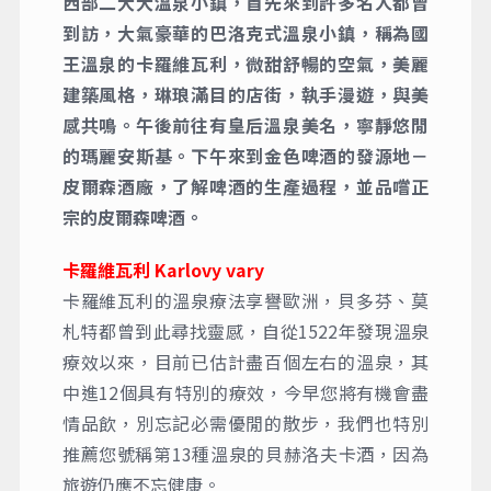
西部二大大溫泉小鎮，首先來到許多名人都曾
到訪，大氣豪華的巴洛克式溫泉小鎮，稱為國
王溫泉的卡羅維瓦利，微甜舒暢的空氣，美麗
建築風格，琳琅滿目的店街，執手漫遊，與美
感共鳴。午後前往有皇后溫泉美名，寧靜悠閒
的瑪麗安斯基。下午來到金色啤酒的發源地－
皮爾森酒廠，了解啤酒的生產過程，並品嚐正
宗的皮爾森啤酒。
卡羅維瓦利 Karlovy vary
卡羅維瓦利的溫泉療法享譽歐洲，貝多芬、莫
札特都曾到此尋找靈感，自從1522年發現溫泉
療效以來，目前已估計盡百個左右的溫泉，其
中進12個具有特別的療效，今早您將有機會盡
情品飲，別忘記必需優閒的散步，我們也特別
推薦您號稱第13種溫泉的貝赫洛夫卡酒，因為
旅遊仍應不忘健康。