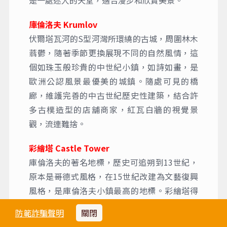
是一處迷人的天堂，適合漫步和欣賞美景。
庫倫洛夫 Krumlov
伏爾塔瓦河的S型河灣所環繞的古城，周圍林木
蓊鬱，隨著季節更換展現不同的自然風情，這
個如珠玉般珍貴的中世紀小鎮，如詩如畫，是
歐洲公認風景最優美的城鎮。隨處可見的橋
廊，維護完善的中古世紀歷史性建築，結合許
多古樸造型的店舖商家，紅瓦白牆的視覺景
觀，流連難捨。
彩繪塔 Castle Tower
庫倫洛夫的著名地標，歷史可追朔到13世紀，
原本是哥德式風格，在15世紀改建為文藝復興
風格，是庫倫洛夫小鎮最高的地標。彩繪塔得
名於其外牆美麗的彩繪，塔高54公尺，有147級
防範詐騙聲明
關閉
階梯，登上彩繪塔飽覽美麗的童話小鎮全景。