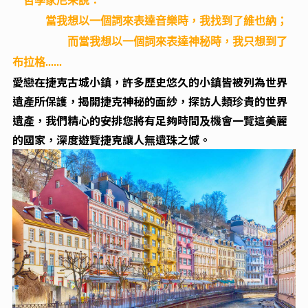
哲學家尼采說：
當我想以一個詞來表達音樂時，我找到了維也納；
而當我想以一個詞來表達神秘時，我只想到了
布拉格......
愛戀在捷克古城小鎮，許多歷史悠久的小鎮皆被列為世界
遺產所保護，揭開捷克神秘的面紗，探訪人類珍貴的
世界
遺產，我們精心的安排您將有足夠時間及機會一覽這美麗
的國家，深度遊覽捷克讓人無遺珠之憾。