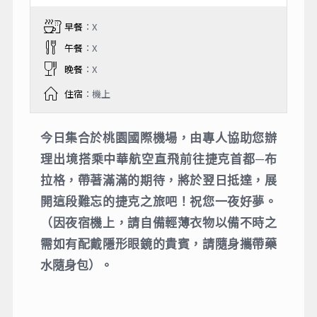
早餐
：X
午餐
：X
晚餐
：X
住宿
：機上
今⽇集合於桃園國際機場，由專⼈協助您辦
理出境搭乘中華航空直⾶前往捷克⾸都─布
拉格，帶著滿滿的期待，將於翌⽇抵達，展
開這段難忘的捷克之旅吧！祝您⼀夜好夢。
（因夜宿機上，請自備輕薄衣物以備不時之
需如有配戴隱形眼鏡的貴賓，請隨身攜帶藥
水隨身包）。