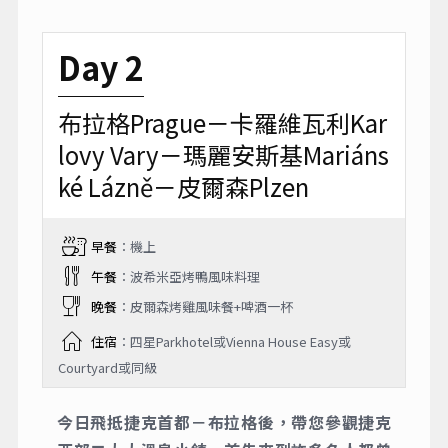
Day 2
布拉格Prague－卡羅維瓦利Kar
lovy Vary－瑪麗安斯基Mariáns
ké Lázně－皮爾森Plzen
早餐
：機上
午餐
：波希米亞烤鴨風味料理
晚餐
：皮爾森烤雞風味餐+啤酒一杯
住宿
：四星Parkhotel或Vienna House Easy或
Courtyard或同級
今日飛抵捷克首都－布拉格後，帶您參觀捷克