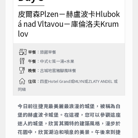
皮爾森Plzen－赫盧波卡Hlubok
á nad Vltavou－庫倫洛夫Krum
lov
早餐
：旅館早餐
午餐
：中式七菜一湯+水果
晚餐
：古城地窖豬腳風味餐
住宿
：四星Hotel Grand或MLYN或ZLATY ANDEL 或
同級
今日前往捷克最美麗最浪漫的城堡，被稱為白
堡的赫盧波卡城堡。在這裡，您可以參觀這座
迷人的城堡，欣賞其獨特的建築風格，漫步於
花園中，欣賞湖泊和噴泉的美景。午後來到捷