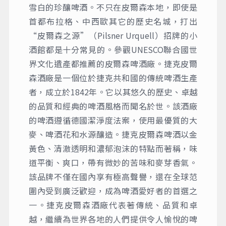
雪白的珍釀啤酒。不只在皮爾森本地，即使是
首都布拉格、中西歐其它的歷史名城，打出
“皮爾森之源”（Pilsner Urquell）招牌的小
酒館都是十分常見的。參觀UNESCO聯合國世
界文化遺產都推薦的皮爾森啤酒廠。捷克皮爾
森酒廠是一個位於捷克共和國的傳統啤酒生產
者，成立於1842年。它以其悠久的歷史、卓越
的品質和經典的啤酒風格而聞名於世。該酒廠
的啤酒遵循德國潔淨度法案，使用最優質的大
麥、啤酒花和水源釀造。捷克皮爾森啤酒以金
黃色、清澈透明和濃郁泡沫的特點而著稱，味
道平衡、爽口，帶有微妙的苦味和麥芽香氣。
該品牌不僅在國內享有極高聲譽，還在全球范
圍內受到廣泛歡迎，成為啤酒愛好者的首選之
一。捷克皮爾森酒廠代表著傳統、品質和卓
越，繼續為世界各地的人們提供令人愉悅的啤