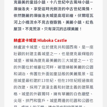
克最美的童話小鎮，十八世紀中古風味小鎮－
庫倫洛夫，享受這時光倒流的中古世紀風情，
依然艷麗的庫倫洛夫城堡高塔彩繪，伏爾塔瓦
河上小橋流水不見古樹昏鴉，美麗小鎮，紅色
屋頂，不見荒涼，只有深沉的古樸美麗！
赫盧波卡城堡 Hluboka Castle
赫盧波卡城堡，位於捷克共和國西南，是一座
壯觀的封建主義城堡之一，也是捷克最輝煌的
城堡，被稱為捷克最美麗的三大城堡之一。它
的外圍位於維塞拉河畔，被環繞著美麗的公園
和湖泊，佈置在外面如童話般的美麗風景。這
座城堡最初建於13世紀，但在19世紀經過徹底
的改建，採用了浪漫主義和封建主義的建築風
格。城堡的外觀獨特，擁有華麗的白色牆壁、
尖塔、拱門和窗戶。城堡周邊的花園和公園也