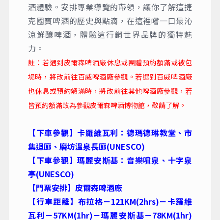
酒體驗。安排專業導覽的帶領，讓你了解這捷
克國寶啤酒的歷史與點滴，在這裡嚐一口最沁
涼鮮釀啤酒，體驗這行銷世界品牌的獨特魅
力。
註：若遇到皮爾森啤酒廠休息或團體預約額滿或被包
場時，將改前往百威啤酒廠參觀。若遇到百威啤酒廠
也休息或預約額滿時，將改前往其他啤酒廠參觀，若
皆預約額滿改為參觀皮爾森啤酒博物館，敬請了解。
【下車參觀】卡羅維瓦利：德瑪德琳教堂、市
集迴廊、磨坊溫泉長廊(UNESCO)
【下車參觀】瑪麗安斯基：音樂噴泉、十字泉
亭(UNESCO)
【門票安排】皮爾森啤酒廠
【行車距離】布拉格－121KM(2hrs)－卡羅維
瓦利－57KM(1hr)－瑪麗安斯基－78KM(1hr)