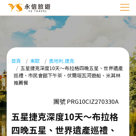
首頁
東歐
奧地利.捷克
五星捷克深度10天～布拉格四晚五星、世界遺產
巡禮、市民會館下午茶、伏爾塔瓦河遊船、米其林
推薦餐
團號 PRG10CIZ270330A
五星捷克深度10天～布拉格
四晚五星、世界遺產巡禮、