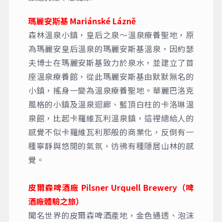
瑪麗安斯基 Mariánské Lázně
森林溫泉小鎮，皇后之泉～溫泉療養聖地，原
為瑪麗安皇后溫泉的瑪麗安斯基溫泉，因約瑟
夫博士在瑪麗安斯基致力於泉水，並建立了首
座溫泉療養館，從此瑪麗安斯基由默默無名的
小鎮，搖身一變為溫泉療養聖地。華麗巴洛克
風格的小鎮及溫泉迴廊、藍頂白柱的卡洛琳溫
泉館，比起卡羅維瓦利溫泉鎮，這裡總給人的
感覺不似卡羅維瓦利那般的商業化，反倒有一
種寧靜與悠閒的氣氛，彷彿有種隱居山林的感
覺。
皮爾森啤酒廠 Pilsner Urquell Brewery（啤
酒廠體驗之旅）
聞名世界的皮爾森啤酒產地，金色通透、泡沫