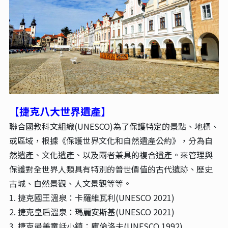
【捷克八大世界遺產】
聯合國教科文組織(UNESCO)為了保護特定的景點、地標、
或區域，根據《保護世界文化和自然遺產公約》，分為自
然遺產、文化遺產、以及兩者兼具的複合遺產。來管理與
保護對全世界人類具有特別的普世價值的古代遺跡、歷史
古城、自然景觀、人文景觀等等。
1. 捷克國王溫泉：卡羅維瓦利(UNESCO 2021)
2. 捷克皇后溫泉：瑪麗安斯基(UNESCO 2021)
3. 捷克最美童話小鎮：庫倫洛夫(UNESCO 1992)