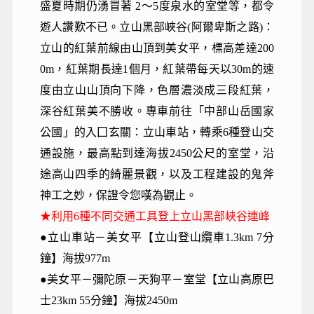
盛夏時期仍湧冒著 2～5度泉水的室堂等，都令
遊人讚歎不已。立山黑部峽谷(阿爾卑斯之路)：
立山的紅葉前線由山頂到美女平，標高差達200
0m，紅葉期長達1個月，紅葉帶每天以30m的速
度由立山山頂向下降，色層濃淡成三段紅葉，
深谷紅葉美不勝收。專車前往「中部山岳國家
公國」的入囗玄關：立山車站，轉乘6種登山交
通設施，最高點到達海拔2450公尺的室堂，沿
途高山四季的綺麗景觀，以及工程建設的鬼斧
神工之妙，保證令您嘆為觀止。
★利用6種不同交通工具登上立山黑部峽谷連峰
●立山車站－美女平【立山登山纜車1.3km 7分
鐘】海拔977m
●美女平－彌陀原－天狗平－室堂【立山高原巴
士23km 55分鐘】海拔2450m