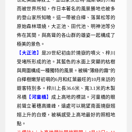
而被世界所知，作日本著名的風景勝地也被多
的登山家所知曉。這一帶被白樺、落葉松等的
原始森林環繞，大正池、田代池、明神池等分
佈在其間，與高聳的各山群的雄姿一起構成了
極美的景色。
【大正池】
是20世紀初由於燒嶽的噴火、梓川
受堵所形成的池。其藍色的水面上突顯的枯樹
與周圍構成一種獨特的風景。被稱“薄綠的霧”的
白樺樹嫩芽初萌的6月和紅葉最旺的10月來訪的
遊客特別多。梓川上長36.6米、寬3.1米的木製
【河童橋】
吊橋
成上高地的標誌。河童橋的眼
前聳立著穗高連峰，遠處可以眺望南面燒嶽嫋
嫋上升的白煙，被稱感受上高地最好的照相地
點。