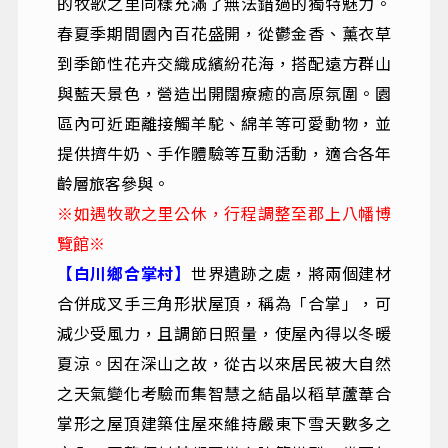
的牧歌之里同樣充滿了無法錯過的獨特魅力。
春夏季期間園內百花盛開，從鬱金香、薰衣草
到季節性花卉交織成繽紛花海，搭配遠方群山
與藍天景色，營造出開闊療癒的高原氛圍。園
區內可近距離接觸羊駝、綿羊等可愛動物，並
提供擠牛奶、手作體驗等互動活動，適合各年
齡層旅客參與。
※如遇牧歌之里公休，行程調整至郡上八幡博
覽館※
【白川鄉合掌村】
世界遺跡之處，將兩個建材
合併成叉手三角形狀屋頂，稱為「合掌」，可
減少受風力，且調節日照量，使屋內得以冬暖
夏涼。因在深山之故，從古以來居民被大自然
之天氣變化考驗而集智慧之結晶以稻草蘆葦合
掌形之屋頂建築住屋來維持嚴東下雪天數多之