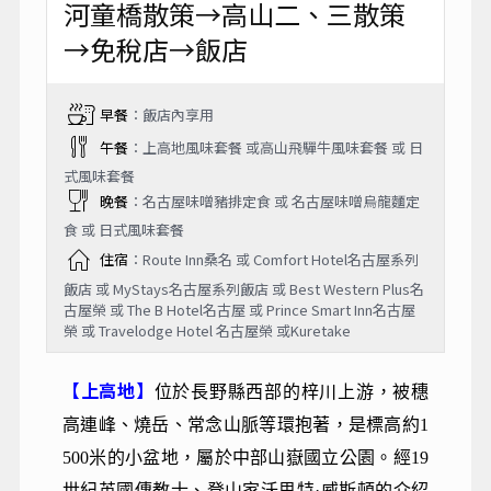
河童橋散策→高山二、三散策
→免稅店→飯店
早餐
：飯店內享用
午餐
：上高地風味套餐 或高山飛驒牛風味套餐 或 日
式風味套餐
晚餐
：名古屋味噌豬排定食 或 名古屋味噌烏龍麵定
食 或 日式風味套餐
住宿
：Route Inn桑名 或 Comfort Hotel名古屋系列
飯店 或 MyStays名古屋系列飯店 或 Best Western Plus名
古屋榮 或 The B Hotel名古屋 或 Prince Smart Inn名古屋
榮 或 Travelodge Hotel 名古屋榮 或Kuretake
【上高地】
位於長野縣西部的梓川上游，被穗
高連峰、燒岳、常念山脈等環抱著，是標高約1
500米的小盆地，屬於中部山嶽國立公園。經19
世紀英國傳教士、登山家沃思特·威斯頓的介紹