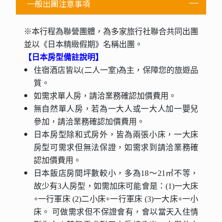
一般出團注意事項
※本行程為聯營團體，為多家旅行社聯合共同出團
並以《日本精緻假期》名稱出團。
【日本房型備註說明】
住宿酒店皆以(二人一室)為主，保障您的旅遊品
質。
如需求單人房，請洽業務確認加價費用。
無自然單人房，若為一大人或一大人加一嬰兒
參加，請洽業務確認加價費用。
日本房型除和式房外，皆為兩張小床，一大床
房型可需求但無法保證，如需求到請洽業務確
認加價費用。
日本飯店房間坪數較小，多為18～21㎡不等，
故少有3人房型，如需加床可能會是：(1)一大床
+一行軍床 (2)二小床+一行軍床 (3)一大床+一小
床。 可做需求但不保證會有，會以當天入住情