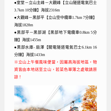
●室堂－立山主峰－大觀峰【立山隧道電氣巴士
3.7km 10分鐘】海拔2316m
●大觀峰－黑部平【立山空中纜車1.7km 7分鐘】
海拔1828m
●黑部平－黑部湖【黑部地下電纜車0.8km 5分
鐘】海拔1455m
●黒部水庫- 扇澤【關電隧道電氣巴士6.1km 16
分鐘】海拔1433m
※立山上午餐風味便當，因屬高海拔地區，物
資皆由本地送至立山，若菜色單薄之處敬請原
諒！