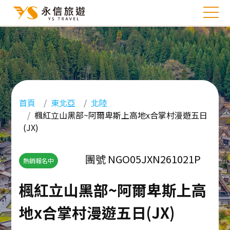
首頁
東北亞
北陸
楓紅立山黑部~阿爾卑斯上高地x合掌村漫遊五日
(JX)
團號 NGO05JXN261021P
熱銷報名中
楓紅立山黑部~阿爾卑斯上高
地x合掌村漫遊五日(JX)