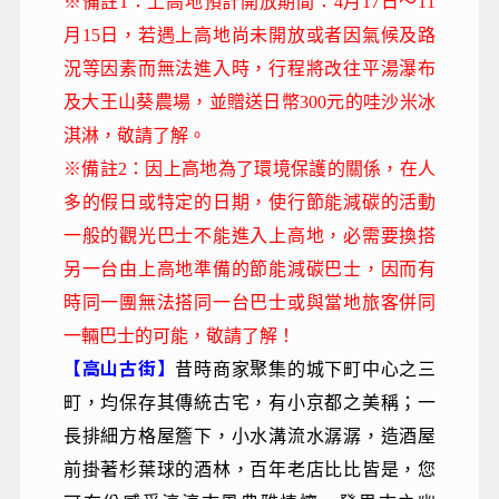
※備註1：上高地預計開放期間：4月17日～11
月15日，若遇上高地尚未開放或者因氣候及路
況等因素而無法進入時，行程將改往平湯瀑布
及大王山葵農場，並贈送日幣300元的哇沙米冰
淇淋，敬請了解。
※備註2：因上高地為了環境保護的關係，在人
多的假日或特定的日期，使行節能減碳的活動
一般的觀光巴士不能進入上高地，必需要換搭
另一台由上高地準備的節能減碳巴士，因而有
時同一團無法搭同一台巴士或與當地旅客併同
一輛巴士的可能，敬請了解！
【高山古街】
昔時商家聚集的城下町中心之三
町，均保存其傳統古宅，有小京都之美稱；一
長排細方格屋簷下，小水溝流水潺潺，造酒屋
前掛著杉葉球的酒林，百年老店比比皆是，您