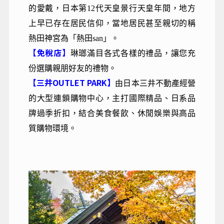
的愛戴，日本第12代天皇景行天皇年間，地方
上早已存在居民信仰，當地居民甚至親切的稱
熱田神宮為「熱田san」。
【免稅店】
琳瑯滿目各式各樣的禮品，讓您充
份選購親朋好友的禮物。
【三井OUTLET PARK】
由日本三井不動產經營
的大型連鎖購物中心，主打國際精品、日系品
牌過季折扣，結合美食餐飲、休閒娛樂與高品
質購物環境。