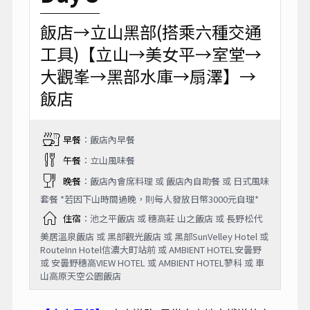
飯店→立山黑部(搭乘六種交通
工具)【立山→美女平→室堂→
大觀峯→黑部水庫→扇澤】→
飯店
早餐
：飯店內早餐
午餐
：立山風味餐
晚餐
：飯店內會席料理 或 飯店內自助餐 或 日式風味
套餐 *若因下山時間過晚，則每人發放日幣3000元自理*
住宿
：池之平飯店 或 穗高莊 山之飯店 或 長野松代
美居溫泉飯店 或 黑部觀光飯店 或 黑部SunVelley Hotel 或
RouteInn Hotel信濃大町站前 或 AMBIENT HOTEL安曇野
或 安曇野穗高VIEW HOTEL 或 AMBIENT HOTEL蓼科 或 車
山高原天空公園飯店