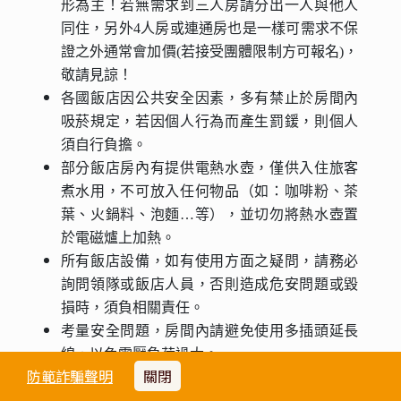
形為主！若無需求到三人房請分出一人與他人
同住，另外4人房或連通房也是一樣可需求不保
證之外通常會加價(若接受團體限制方可報名)，
敬請見諒！
各國飯店因公共安全因素，多有禁止於房間內
吸菸規定，若因個人行為而產生罰鍰，則個人
須自行負擔。
部分飯店房內有提供電熱水壺，僅供入住旅客
煮水用，不可放入任何物品（如：咖啡粉、茶
葉、火鍋料、泡麵…等），並切勿將熱水壺置
於電磁爐上加熱。
所有飯店設備，如有使用方面之疑問，請務必
詢問領隊或飯店人員，否則造成危安問題或毀
損時，須負相關責任。
考量安全問題，房間內請避免使用多插頭延長
線，以免電壓負荷過大。
防範詐騙聲明
關閉
游泳池未開放時請勿擅自入池游泳，並切記勿
單獨入池。