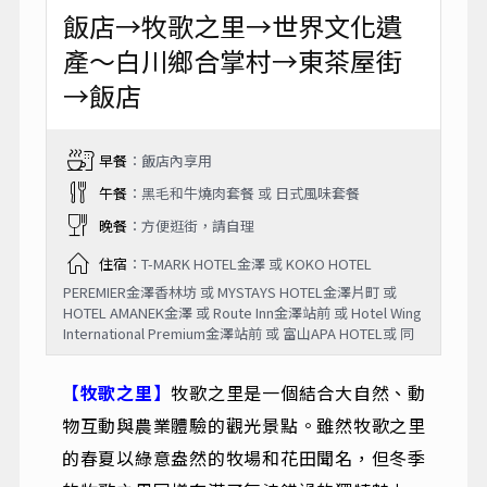
飯店→牧歌之里→世界文化遺
產～白川鄉合掌村→東茶屋街
→飯店
早餐
：飯店內享用
午餐
：黑毛和牛燒肉套餐 或 日式風味套餐
晚餐
：方便逛街，請自理
住宿
：T-MARK HOTEL金澤 或 KOKO HOTEL
PEREMIER金澤香林坊 或 MYSTAYS HOTEL金澤片町 或
HOTEL AMANEK金澤 或 Route Inn金澤站前 或 Hotel Wing
International Premium金澤站前 或 富山APA HOTEL或 同
【牧歌之里】
牧歌之里是一個結合大自然、動
物互動與農業體驗的觀光景點。雖然牧歌之里
的春夏以綠意盎然的牧場和花田聞名，但冬季