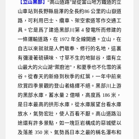
【立山黑部】
“高山道路”是從富山地方鐵道的立
山車站到長野縣扇澤的全長約86 公里的山嶽道
路，可利用巴士、纜車、架空索道等作交通工
具。它是爲了建造黑部川第 4 發電所而修建的
一條運輸道路，在 1972 年全線開通。立山，在
自古以來就就是人們敬奉、修行的名地，這裏
有彌漫著硫磺味、寸草不生的地獄谷，還有立
山最大的火山湖“禦廚池”，和夏季也不化雪的溪
谷。從春天的新綠到秋季的紅葉，一年中前來
欣賞四季景觀的登山者絡繹不絕。黑部川上游
的黑部水庫，蓄水量 2 億噸，高度爲 186 米，
是日本最高的拱形水庫，從水庫展望台看水庫
放水，氣勢宏壯，使人百看不厭。高山道路沿
途還有許多景點，如一塊巨岩構成的惡城壁以
及落差 350 米、氣勢爲日本之最的稱名瀑布和