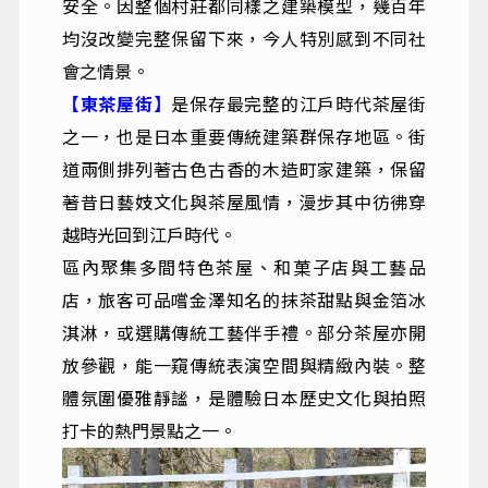
安全。因整個村莊都同樣之建築模型，幾百年
均沒改變完整保留下來，今人特別感到不同社
會之情景。
【東茶屋街】
是保存最完整的江戶時代茶屋街
之一，也是日本重要傳統建築群保存地區。街
道兩側排列著古色古香的木造町家建築，保留
著昔日藝妓文化與茶屋風情，漫步其中彷彿穿
越時光回到江戶時代。
區內聚集多間特色茶屋、和菓子店與工藝品
店，旅客可品嚐金澤知名的抹茶甜點與金箔冰
淇淋，或選購傳統工藝伴手禮。部分茶屋亦開
放參觀，能一窺傳統表演空間與精緻內裝。整
體氛圍優雅靜謐，是體驗日本歷史文化與拍照
打卡的熱門景點之一。