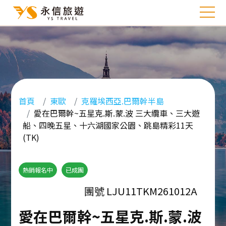
首頁
東歐
克羅埃西亞.巴爾幹半島
愛在巴爾幹~五星克.斯.蒙.波 三大纜車、三大遊
船、四晚五星、十六湖國家公園、跳島精彩11天
(TK)
熱銷報名中
已成團
團號 LJU11TKM261012A
愛在巴爾幹~五星克.斯.蒙.波