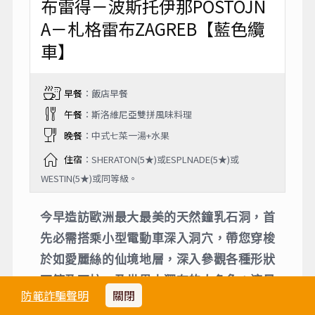
之島。
【參考行車距離】：盧比亞那28km布雷得湖。
Day 3
布雷得－波斯托伊那POSTOJN
A－札格雷布ZAGREB【藍色纜
車】
早餐
：飯店早餐
午餐
：斯洛維尼亞雙拼風味料理
晚餐
：中式七菜一湯+水果
防範詐騙聲明
關閉