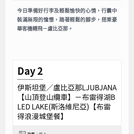
今日準備好行李及輕鬆愉快的心情，行囊中
裝滿無限的憧憬，踏著輕鬆的腳步，搭乘豪
華客機轉飛－盧比亞那。
Day 2
伊斯坦堡／盧比亞那LJUBJANA
【山頂登山纜車】－布雷得湖B
LED LAKE(斯洛維尼亞)【布雷
得浪漫城堡餐】
早餐
：機上