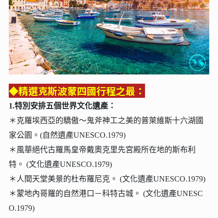
◆精選克斯波蒙四國行程之最：
1.特別安排五個世界文化遺產：
＊克羅埃西亞的驕傲～鬼斧神工之美的普萊維斯十六湖國
家公園。(自然遺產UNESCO.1979)
＊風華絕代古羅馬皇帝戴奧克里先宮殿所在地的斯布利
特。 (文化遺產UNESCO.1979)
＊人間天堂美景的杜布羅尼克。 (文化遺產UNESCO.1979)
＊蒙地內哥羅的自然港口－科特古城。 (文化遺產UNESC
O.1979)