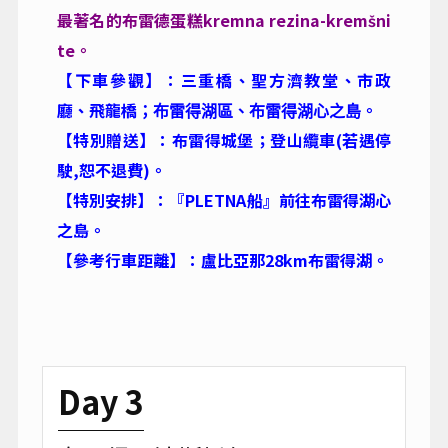
望，阿爾卑斯山就在眼前，絕對會讓您深深的
愛上布雷德湖。
【美食推薦】：我們帶您登上城堡，俯瞰布雷
德湖，如畫般的美景瞬間洗滌了今日搭機的辛
勞，眼前這一切美的很不可思議，今日就在城
堡裡享用美味的布雷德城堡餐，並品嚐布雷德
最著名的布雷德蛋糕kremna rezina-kremšni
te。
【下車參觀】：三重橋、聖方濟教堂、市政
廳、飛龍橋
。
；
布雷得湖區、布雷得湖心之島
【特別贈送】：布雷得城堡；登山纜車(若遇停
駛,恕不退費)。
【特別安排】：『PLETNA船』前往布雷得湖心