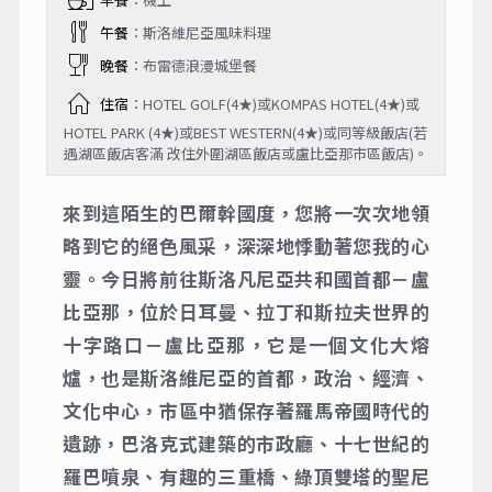
午餐
：斯洛維尼亞風味料理
晚餐
：布雷德浪漫城堡餐
住宿
：HOTEL GOLF(4★)或KOMPAS HOTEL(4★)或
HOTEL PARK (4★)或BEST WESTERN(4★)或同等級飯店(若
遇湖區飯店客滿 改住外圍湖區飯店或盧比亞那市區飯店)。
來到這陌生的巴爾幹國度，您將一次次地領
略到它的絕色風采，深深地悸動著您我的心
靈。今日將前往斯洛凡尼亞共和國首都－盧
比亞那，位於日耳曼、拉丁和斯拉夫世界的
十字路口－盧比亞那，它是一個文化大熔
爐，也是斯洛維尼亞的首都，政治、經濟、
文化中心，市區中猶保存著羅馬帝國時代的
遺跡，巴洛克式建築的市政廳、十七世紀的
羅巴噴泉、有趣的三重橋、綠頂雙塔的聖尼