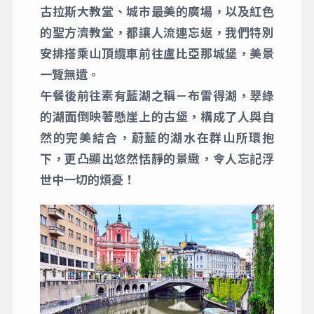
古拉斯大教堂、城市最美的廣場，以及紅色
的聖方濟教堂，都讓人流連忘返，我們特別
安排搭乘山頂纜車前往盧比亞那城堡，美景
一覽無遺。
午餐後前往素有藍湖之稱－布雷得湖，翠綠
的湖面倒映著懸崖上的古堡，構成了人與自
然的完美結合，蔚藍的湖水在群山所環抱
下，更凸顯出悠然恬靜的景緻，令人忘記浮
世中一切的煩憂！