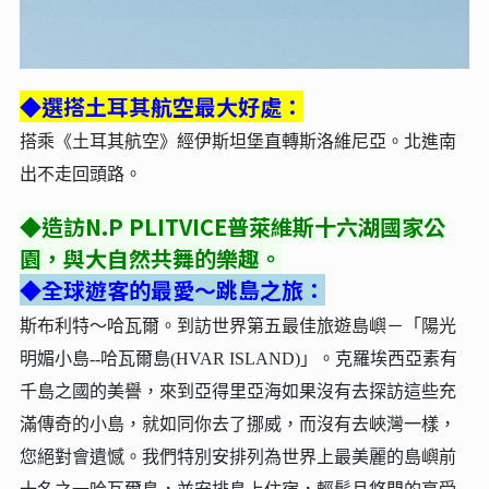
◆選搭土耳其航空最大好處：
搭乘《土耳其航空》經伊斯坦堡直轉斯洛維尼亞。北進南
出不走回頭路。
◆造訪N.P PLITVICE普萊維斯十六湖國家公
園，與大自然共舞的樂趣。
◆全球遊客的最愛～跳島之旅：
斯布利特～哈瓦爾。到訪世界第五最佳旅遊島嶼－「陽光
明媚小島--哈瓦爾島(HVAR ISLAND)」。克羅埃西亞素有
千島之國的美譽，來到亞得里亞海如果沒有去探訪這些充
滿傳奇的小島，就如同你去了挪威，而沒有去峽灣一樣，
您絕對會遺憾。我們特別安排列為世界上最美麗的島嶼前