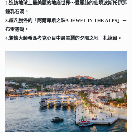
2.造訪地球上最美麗的地底世界～愛麗絲的仙境波斯托伊那
鐘乳石洞。
3.超凡脫俗的「阿爾卑斯之珠A JEWEL IN THE ALPS」－
布雷德湖。
4.驚悚大師希區考克心目中最美麗的夕陽之地－札達爾。