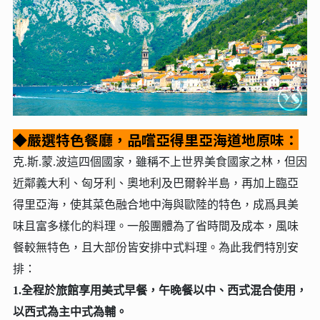
◆嚴選特色餐廳，品嚐亞得里亞海道地原味：
克.斯.蒙.波這四個國家，雖稱不上世界美食國家之林，但因
近鄰義大利、匈牙利、奧地利及巴爾幹半島，再加上臨亞
得里亞海，使其菜色融合地中海與歐陸的特色，成爲具美
味且富多樣化的料理。一般團體為了省時間及成本，風味
餐較無特色，且大部份皆安排中式料理。為此我們特別安
排：
1.全程於旅館享用美式早餐，午晚餐以中、西式混合使用，
以西式為主中式為輔。