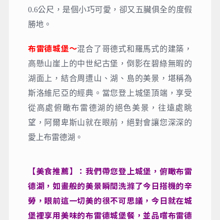
河的白色噴泉雕像～羅巴水池；盧布亞那河上
的橋樑之旅：連接老城區及新城區的白色三重
橋、代表盧比亞那守護者雕像～飛龍橋、掛滿
愛情鎖頭、充滿甜蜜～屠夫橋。
布雷德湖～
位於斯洛維尼亞西北部的阿爾卑斯
山南邊，海拔475公尺，由冰河消退後所形成的
湖泊，湖長2120公尺，寬1380公尺，最深處為3
0.6公尺，是個小巧可愛，卻又五臟俱全的度假
勝地。
布雷德城堡～
混合了哥德式和羅馬式的建築，
高懸山崖上的中世紀古堡，倒影在碧綠無暇的
湖面上，結合周遭山、湖、島的美景，堪稱為
斯洛維尼亞的經典。當您登上城堡頂端，享受
從高處俯瞰布雷德湖的絕色美景，往遠處眺