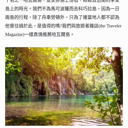
十名之一哈瓦爾島，並安排島上住宿，輕鬆且悠閒的享受
島上的時光。我們不為馬可波羅而去科巧拉島，因為一日
兩島的行程，除了舟車勞頓外，只為了連當地人都不認為
他曾住過於此，是值得的嗎?我們與旅遊者雜誌(the Traveler
Magazine)一樣真情推薦哈瓦爾島。