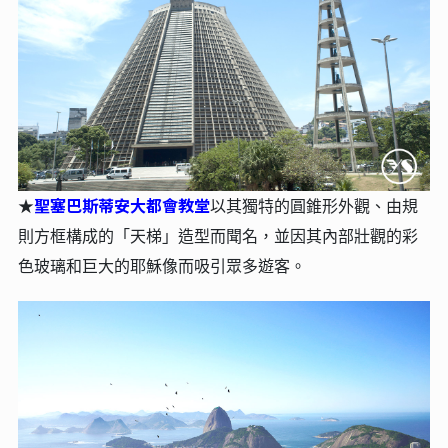
聖塞巴斯蒂安大都會教堂
★
以其獨特的圓錐形外觀、由規
則方框構成的「天梯」造型而聞名，並因其內部壯觀的彩
色玻璃和巨大的耶穌像而吸引眾多遊客。