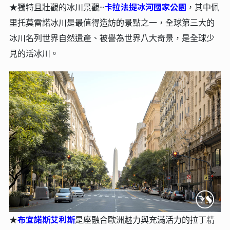
卡拉法提冰河國家公園
★獨特且壯觀的冰川景觀~
，其中佩
里托莫雷諾冰川是最值得造訪的景點之一，全球第三大的
冰川名列世界自然遺產、被譽為世界八大奇景，是全球少
見的活冰川。
布宜諾斯艾利斯
★
是座融合歐洲魅力與充滿活力的拉丁精