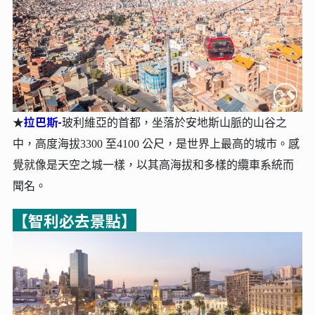
拉巴斯
-
★
玻利維亞的首都，
坐落於安地斯山脈的山谷之
中，
高度海拔3300 至4100 公尺，是世界上最高的城市。
感
覺就像是天空之城一樣，以其高海拔和多樣的纜車系統而
聞名。
【智利必去景點】