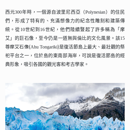
西元300年時，一個源自波里尼西亞（Polynesian）的住民
們，形成了特有的、充滿想像力的紀念性雕刻和建築傳
統。從10世紀到16世紀，他們陸續豎起了許多稱為「
摩
艾
」的巨石像，至今仍是一道無與倫比的文化風景。該15
摩艾石像(
)
尊
Ahu Tongariki
是復活節島上最大、最壯觀的祭
祀平台之一，位於島的東南部海岸，可說是復活節島的經
典形象，吸引各國的觀光客和考古學家。