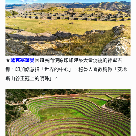
薩克塞華曼
★
因殖民而使原印加建築大量消褪的神聖古
都，印加話意指「世界的中心」，秘魯人喜歡稱做「安地
斯山谷王冠上的明珠」。