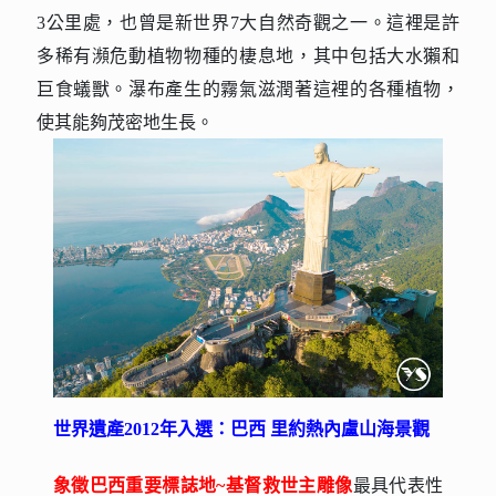
3公里處，也曾是新世界7大自然奇觀之一。這裡是許
多稀有瀕危動植物物種的棲息地，其中包括大水獺和
巨食蟻獸。瀑布產生的霧氣滋潤著這裡的各種植物，
使其能夠茂密地生長。
世界遺產2012年入選：巴西 里約熱內盧山海景觀
象徵巴西重要標誌地~基督救世主雕像
最具代表性