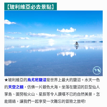
【玻利維亞必去景點】
烏尤尼鹽沼
★
玻利維亞的
是世界上最大的鹽沼。水天一色
天空之鏡
的
，仿佛一片銀色大海。坐落在鹽沼的巨型仙人
掌島、圖努帕火山、星辰等令人讚嘆不已的自然美景，怎
能錯過，讓我們一起享受一次難忘的冒險之旅吧!