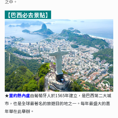
之中。
【巴西必去景點】
里約熱內盧
由葡萄牙人於1565年建立，是巴西第二大城
★
市，也是全球最著名的旅遊目的地之一。每年最盛大的嘉
年華在此舉辦。