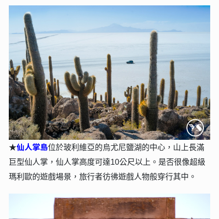
仙人掌島
★
位於玻利維亞的烏尤尼鹽湖的中心，山上長滿
巨型仙人掌，仙人掌高度可達10公尺以上。是否很像超級
瑪利歐的遊戲場景，旅行者彷彿遊戲人物般穿行其中。