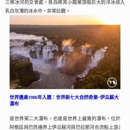
三條冰河的交會處，各自將其小圓屋頂般巨大的浮冰送入
乳白灰濁的冰水中，非常壯觀。
世界遺產1986年入選：世界新七大自然奇景~伊瓜蘇大
瀑布
是世界第二大瀑布，也是是世界上最寬的瀑布，位於
阿根廷與巴西邊界上伊瓜蘇河與巴拉那河合流點上游2