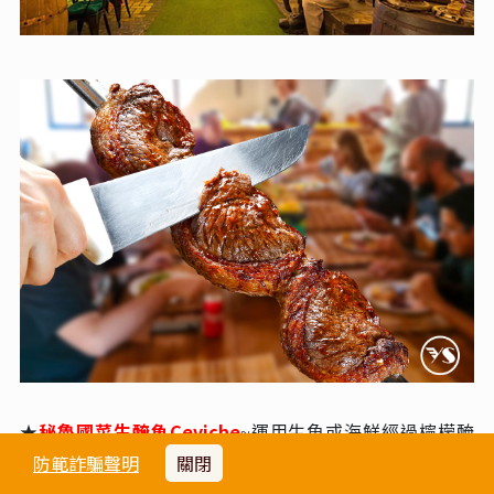
秘魯國菜生醃魚Ceviche
★
~運⽤⽣⿂或海鮮經過檸檬醃
防範詐騙聲明
關閉
製，配上洋蔥跟當地蔬菜或其他香料和沿海名菜。⾸要條