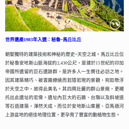
世界遺產1983年入選：秘魯~馬丘比丘
朝聖獨特的建築技術和神秘的歷史~天空之城。馬丘比丘
位
於秘魯安地斯山脈海拔約2,430公尺，是
建於15世紀的印加
帝國
所遺留的
巨石遺跡群
，是許多人一生嚮往必訪之地。
因其建築精巧、被雲霧繚繞而若隱若現的景觀，宛如懸浮
於天空之中，故得此美名。其四周壯麗的群山景緻，更襯
托出此遺址的宏偉。遺址內巨大的石牆、台階以及斜坡道
等石造建築，渾然天成，而位於安地斯山東簏、亞馬遜河
上游盆地的絕佳地理位置，更孕育了豐富的動植物生態。