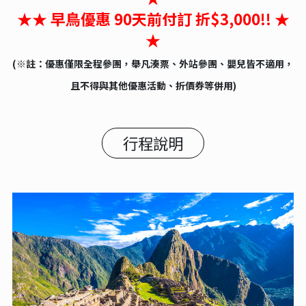
★★ 早鳥優惠
90
天前付訂 折$3,000!! ★
★
(※註：優惠僅限全程參團，舉凡湊票、外站參團、嬰兒皆不適用，
且不得與其他優惠活動、折價券等併用)
行程說明