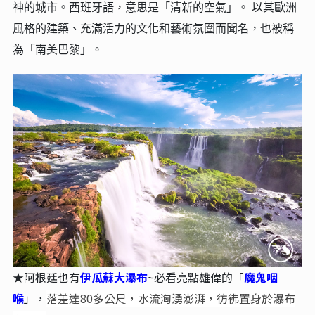
神的城市。西班牙語，意思是「清新的空氣」。 以其歐洲
風格的建築、充滿活力的文化和藝術氛圍而聞名，也被稱
為「南美巴黎」。
★阿根廷也有
伊瓜蘇大瀑布
~必看亮點雄偉的「
魔鬼咽
喉
」，
落差達80多公尺，水流洶湧澎湃，彷彿置身於瀑布