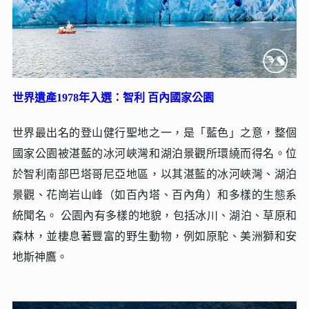
世界遺產1978年入選：智利 百內國家公園
世界最出名的登山健行聖地之一，是「藍色」之意，整個
國家公園被湛藍的冰河峽灣和湖泊景觀所環繞而得名。位
於智利南部巴塔哥尼亞地區，以其湛藍的冰河峽灣、湖泊
景觀、花崗岩山峰（如百內塔、百內角）和多樣的生態系
統聞名。 公園內有多樣的地貌，包括冰川、湖泊、草原和
森林，並棲息著豐富的野生動物，例如原駝、美洲獅和安
地斯神鷹。