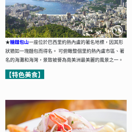
糖麵包山
★
一座位於巴西里約熱內盧的著名地標，因其形
狀猶如一塊麵包而得名。 可俯瞰整個里約熱內盧市區、著
名的海灘和海灣，景致被譽為南美洲最美麗的風景之一。
【特色美食】