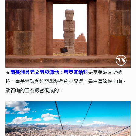
★
南美洲最老文明發源地：蒂亞瓦納
科
是南美洲文明遺
跡，南美洲玻利維亞與秘魯的交界處，是由重達幾十噸、
數百噸的巨石嚴密砌成的。