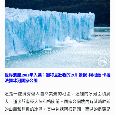
世界遺產1981年入選：獨特且壯觀的冰川景觀~阿根廷 卡拉
法提冰河國家公園
這是一處擁有傲人自然美景的地區，這裡的冰河面積廣
大，僅次於南極大陸和格陵蘭。國家公園境內有陡峭綿延
的山脈和無數的冰湖，其中包括阿根廷湖，而湖的盡頭是