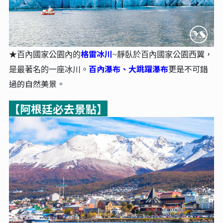
格雷冰川
★百內國家公園內的
~
靜臥於百內國家公園西翼，
百內瀑布、大跳躍瀑布
更是不可錯
是最著名的一座冰川。
過的自然美景。
【阿根廷必去景點】