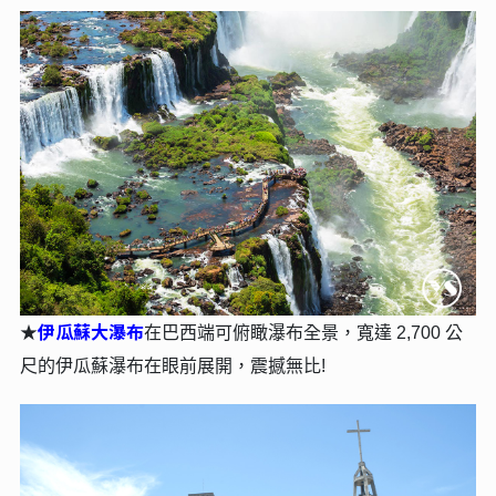
伊瓜蘇大瀑布
★
在巴西端可俯瞰瀑布全景，寬達 2,700 公
尺的伊瓜蘇瀑布在眼前展開，震撼無比!