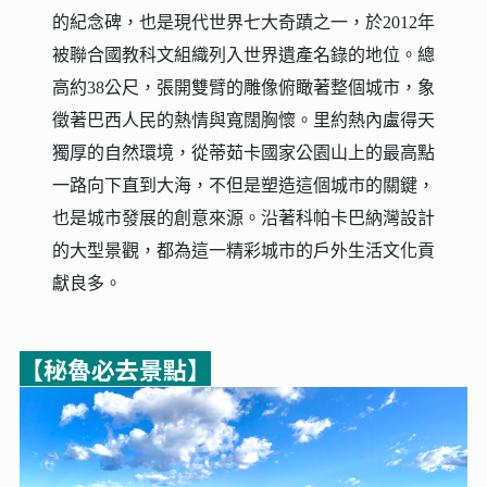
的紀念碑，也是現代世界七大奇蹟之一，於2012年
被聯合國教科文組織列入世界遺產名錄的地位。總
高約38公尺，張開雙臂的雕像俯瞰著整個城市，象
徵著巴西人民的熱情與寬闊胸懷。里約熱內盧得天
獨厚的自然環境，從蒂茹卡國家公園山上的最高點
一路向下直到大海，不但是塑造這個城市的關鍵，
也是城市發展的創意來源。沿著科帕卡巴納灣設計
的大型景觀，都為這一精彩城市的戶外生活文化貢
獻良多。
【秘魯必去景點】