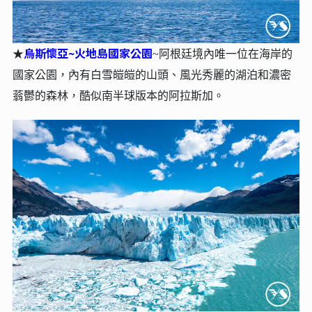
烏斯懷亞~火地島國家公園
★
~阿根廷境內唯一位在海岸的
國家公園，內有白雪皚皚的山頭、風光秀麗的湖泊和濃密
蓊鬱的森林，酷似南半球版本的阿拉斯加。