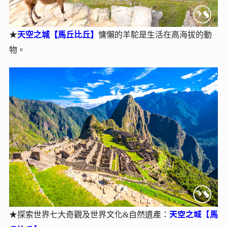
★
天空之城【⾺丘比丘】
慵懶的羊駝是生活在高海拔的動
物。
天空之城【⾺
★
探索世界七⼤奇觀及世界文化&⾃然遺產：