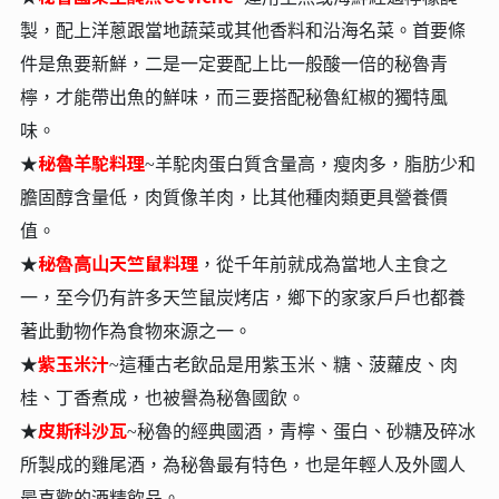
製，配上洋蔥跟當地蔬菜或其他香料和沿海名菜。⾸要條
件是⿂要新鮮，⼆是⼀定要配上比⼀般酸⼀倍的秘魯青
檸，才能帶出⿂的鮮味，⽽三要搭配秘魯紅椒的獨特風
味。
秘
魯⽺駝料理
★
~⽺駝⾁蛋⽩質含量⾼，瘦⾁多，脂肪少和
膽固醇含量低，⾁質像⽺⾁，比其他種⾁類更具營養價
值。
秘魯⾼⼭天竺鼠料理
★
，從千年前就成為當地⼈主食之
⼀，⾄今仍有許多天竺鼠炭烤店，鄉下的家家⼾⼾也都養
著此動物作為食物來源之⼀。
紫玉米汁
★
~這種古老飲品是⽤紫⽟米、糖、菠蘿⽪、⾁
桂、丁香煮成，也被譽為秘魯國飲。
皮斯科沙瓦
★
~
秘魯
的經典國酒，青檸、蛋白、砂糖及碎冰
所製成的雞尾酒，為
秘魯
最有特色，也是年輕人及外國人
最喜歡的酒精飲品。