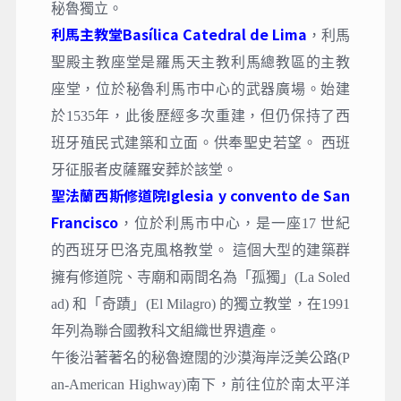
秘魯獨立。
利馬主教堂Basílica Catedral de Lima
，
利馬
聖殿主教座堂是羅馬天主教利馬總教區的主教
座堂，位於秘魯利馬市中心的武器廣場。始建
於1535年，此後歷經多次重建，但仍保持了西
班牙殖民式建築和立面。供奉聖史若望。 西班
牙征服者皮薩羅安葬於該堂。
聖法蘭西斯修道院Iglesia y convento de San
Francisco
，
位於利馬市中心，是一座17 世紀
的西班牙巴洛克風格教堂。 這個大型的建築群
擁有修道院、寺廟和兩間名為「孤獨」(La Soled
ad) 和「奇蹟」(El Milagro) 的獨立教堂，在1991
年列為聯合國教科文組織世界遺產。
午後沿著著名的秘魯遼闊的沙漠海岸泛美公路(P
an-American Highway)南下，前往位於南太平洋