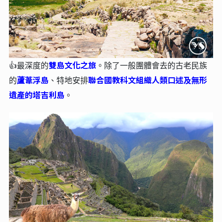
雙島文化之旅
👍最深度的
。
除了一般團體會去的古老民族
蘆葦浮島
聯合國教科文組織人類口述及無形
的
、特地安排
遺產的塔吉利島
。