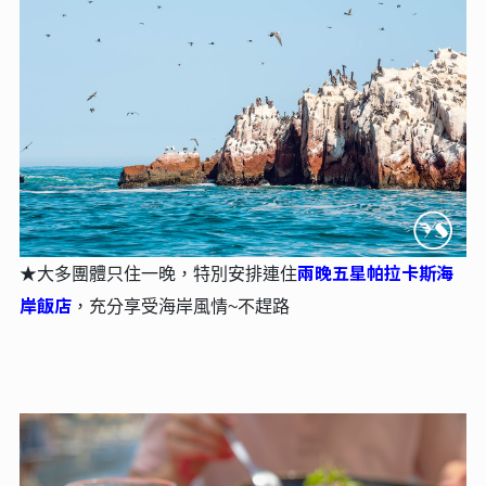
兩晚五星帕拉卡斯海
★大多團體只住一晚，特別安排連住
岸飯店
，充分享受海岸風情~不趕路