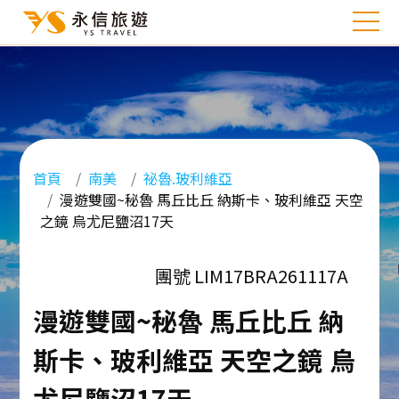
首頁
南美
祕魯.玻利維亞
漫遊雙國~秘魯 馬丘比丘 納斯卡、玻利維亞 天空
之鏡 烏尤尼鹽沼17天
團號 LIM17BRA261117A
漫遊雙國~秘魯 馬丘比丘 納
斯卡、玻利維亞 天空之鏡 烏
尤尼鹽沼17天