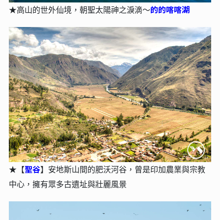
的的喀喀湖
★高山的世外仙境，朝聖太陽神之淚滴～
聖谷
★【
】安地斯山間的肥沃河谷，曾是印加農業與宗教
中心，擁有眾多古遺址與壯麗風景