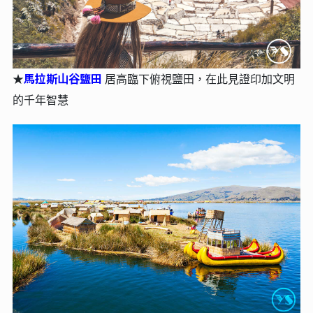
馬拉斯⼭⾕鹽田
★
居⾼臨下俯視鹽⽥，在此見證印加文明
的千年智慧