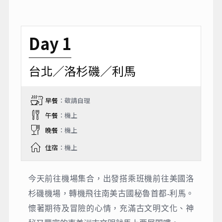
Day 1
台北／洛杉磯／利馬
早餐
：敬請自理
午餐
：機上
晚餐
：機上
住宿
：機上
今天前往機場集合，出發搭乘班機前往美國洛
杉磯機場，轉機飛往南美古國秘魯首都-利馬。
懷著期待及冒險的⼼情，充滿古文明文化、神