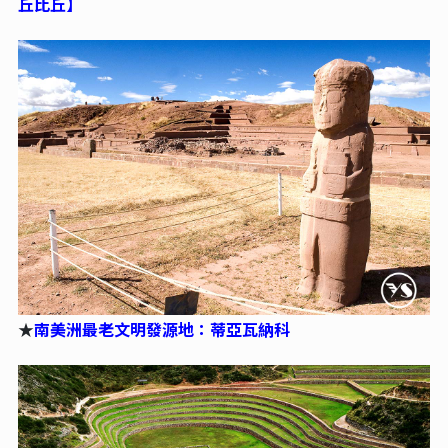
丘比丘】
★
南美洲最老文明發源地：蒂亞瓦納科