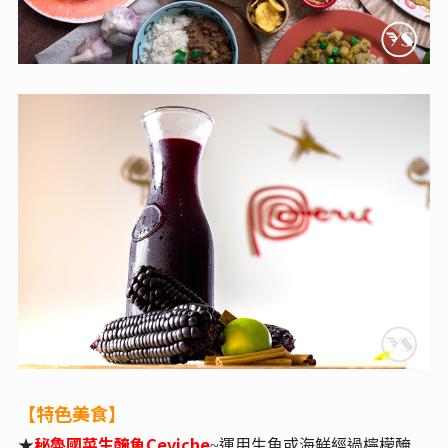
【特色美食】
秘魯國菜生醃魚Ceviche
★
~運⽤⽣⿂或海鮮經過檸檬醃