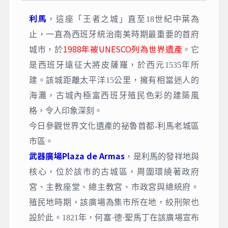
利馬
，這座「王者之城」直至18世紀中葉為
止，一直為西班牙統治南美時期最重要的首府
1988年被UNESCO列為世界遺產
城市，於
。它
是西班牙遠征大將皮薩羅，於西元1535年所
建。該城距離太平洋15公里，擁有相當迷人的
海灘，古城內極富西班牙殖民色彩的建築風
格，令人印象深刻。
今日參觀世界文化遺產的祕魯首都-利⾺老城區
市區。
武器廣場Plaza de Armas
，
是利馬的發祥地與
核心，位於該市的古城區，周圍環繞著政府
宮、主教座堂、總主教宮、市政宮與總統府。
殖民地時期，該廣場為集市所在地，絞刑架也
設於此。1821年，何塞·德·聖馬丁在該廣場宣布