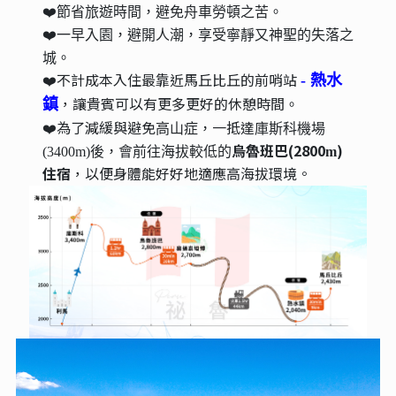
❤️節省旅遊時間，避免舟車勞頓之苦。
❤️一早入園，避開人潮，享受寧靜又神聖的失落之
城。
❤️不計成本入住最靠近馬丘比丘的前哨站
- 熱水
，讓貴賓可以有更多更好的休憩時間
鎮
。
❤️為了減緩與避免
一抵達
高山症，
庫斯科機場
烏魯班巴(2800
)
(3400m)後，會前往海拔較低的
m
住宿
，以便身體能好好地適應高海拔環境。