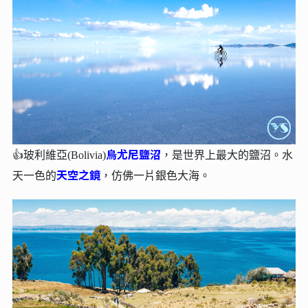
烏尤尼鹽沼
👍玻利維亞(Bolivia)
，是世界上最大的鹽沼。水
天空之鏡
天一色的
，仿佛一片銀色大海。