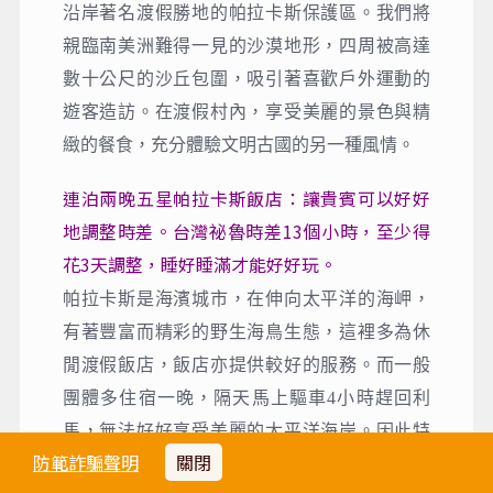
沿岸著名渡假勝地的帕拉卡斯保護區。我們將
親臨南美洲難得一見的沙漠地形，四周被高達
數十公尺的沙丘包圍，吸引著喜歡戶外運動的
遊客造訪。在渡假村內，享受美麗的景色與精
緻的餐食，充分體驗文明古國的另一種風情。
連泊兩晚五星帕拉卡斯飯店：讓貴賓可以好好
地調整時差。台灣祕魯時差13個小時，至少得
花3天調整，睡好睡滿才能好好玩。
帕拉卡斯是海濱城市，在伸向太平洋的海岬，
有著豐富而精彩的野生海鳥生態，這裡多為休
閒渡假飯店，飯店亦提供較好的服務。而一般
團體多住宿一晚，隔天馬上驅車4小時趕回利
馬，無法好好享受美麗的太平洋海岸。因此特
防範詐騙聲明
關閉
別安排住宿兩晚帕拉卡斯五星飯店，讓貴賓充