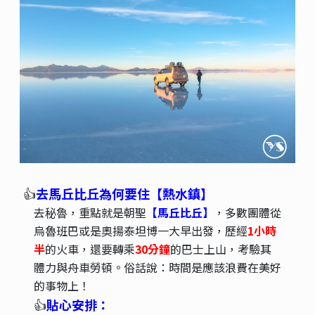
👍
去馬丘比丘為何要住【熱水鎮】
去
，重點就是朝聖
【馬丘比丘】
，多數團體從
秘魯
烏魯班巴或是奧揚泰坦博一大早出發，歷經
1小時
半
的火車，還要轉乘
30分鐘
的巴士上山，考驗其
體力與舟車勞頓。俗話說：時間是應該浪費在美好
的事物上！
👍
貼心安排：