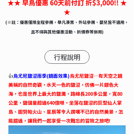
★★ 早鳥優惠 60天前付訂 折$3,000!! ★
★
(※註：優惠僅限全程參團，舉凡湊票、外站參團、嬰兒皆不適用，
且不得與其他優惠活動、折價券等併用)
行程說明
👍
烏尤尼鹽沼雨季(鏡面效果)
烏尤尼鹽沼—有天空之鏡
美稱的自然奇觀，水天一色的鹽沼，仿佛一片銀色大
海，也是世界上最大的鹽灘，路線長200多公里，寬80
公里，鹽儲量超過640億噸。坐落在鹽沼的巨型仙人掌
島、圖努帕火山、星辰等令人讚嘆不已的自然美景，怎
能錯過，讓我們一起享受一次難忘的冒險之旅吧!