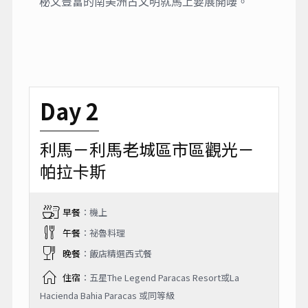
秘又豐富的南美洲古文明就馬上要展開嘍。
Day 2
利馬－利馬老城區市區觀光－
帕拉卡斯
早餐
：機上
午餐
：祕魯料理
晚餐
：飯店精選西式餐
住宿
：五星The Legend Paracas Resort或La
Hacienda Bahia Paracas 或同等級