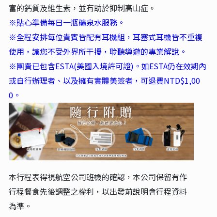
富的鈣質及維生素，並有助於抑制高山症。
※貼心準備每日一瓶礦泉水服務。
※全程安排每位貴賓皆配有耳機組，耳塞式耳機皆不重複
使用，讓您不受外界所干擾，聆聽導遊的專業解說。
※團費已包含ESTA(美國入境許可證)。如ESTA仍在效期內
或自行辦理者、以及擁有實體美簽者，可退費NTD
$1,00
0
。
本行程表得視航空公司班機的確認，本公司保留有作
行程餐食先後調整之權利，以出發前說明會行程資料
為準。