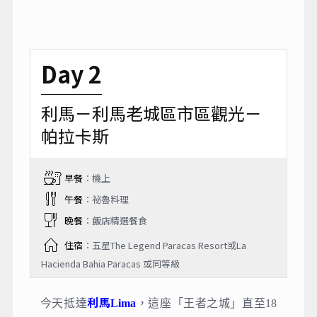
Day 2
利馬－利馬老城區市區觀光－
帕拉卡斯
早餐
：機上
午餐
：祕魯料理
晚餐
：飯店精選餐食
住宿
：五星The Legend Paracas Resort或La
Hacienda Bahia Paracas 或同等級
利馬
今天抵達
Lima
，這座「王者之城」直至18