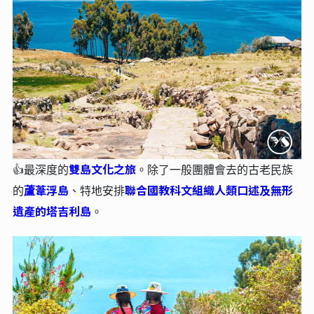
雙島文化之旅
👍最深度的
。
除了一般團體會去的古老民族
蘆葦浮島
聯合國教科文組織人類口述及無形
的
、特地安排
遺產的塔吉利島
。