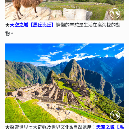
★
天空之城【⾺丘比丘】
慵懶的羊駝是生活在高海拔的動
物。
天空之城【⾺
★
探索世界七⼤奇觀及世界文化&⾃然遺產：