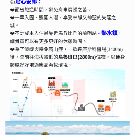
👍
貼心安排：
❤️節省旅遊時間，避免舟車勞頓之苦。
❤️一早入園，避開人潮，享受寧靜又神聖的失落之
城。
❤️不計成本入住最靠近馬丘比丘的前哨站
，
- 熱水鎮
讓貴賓可以有更多更好的休憩時間
。
❤️為了減緩與避免
一抵達
高山症，
庫斯科機場(3400m)
烏魯班巴(2800
)住宿
，以便身
後，會前往海拔較低的
m
體能好好地適應高海拔環境。