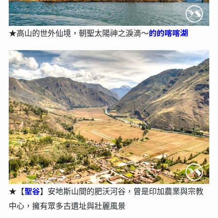
的的喀喀湖
★高山的世外仙境，朝聖太陽神之淚滴～
聖谷
★【
】安地斯山間的肥沃河谷，曾是印加農業與宗教
中心，擁有眾多古遺址與壯麗風景