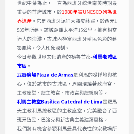
世紀中葉為止，一直為西班牙統治南美時期最
1988年被UNESCO列為世
重要的首府城市，於
界遺產
。它是西班牙遠征大將皮薩羅，於西元1
535年所建。該城距離太平洋15公里，擁有相當
迷人的海灘，古城內極富西班牙殖民色彩的建
築風格，令人印象深刻。
利⾺老城區
今日參觀世界文化遺產的祕魯首都-
市區
。
武器廣場Plaza de Armas
是利馬的發祥地與核
心，位於該市的古城區，周圍環繞著政府宮、
主教座堂、總主教宮、市政宮與總統府等。
利馬主教堂Basílica Catedral de Lima
是羅馬
天主教利馬總教區的主教座堂，完美融合了西
班牙殖民、巴洛克與新古典主義建築風格。
我們將有機會參觀利馬最具代表性的宗教場所