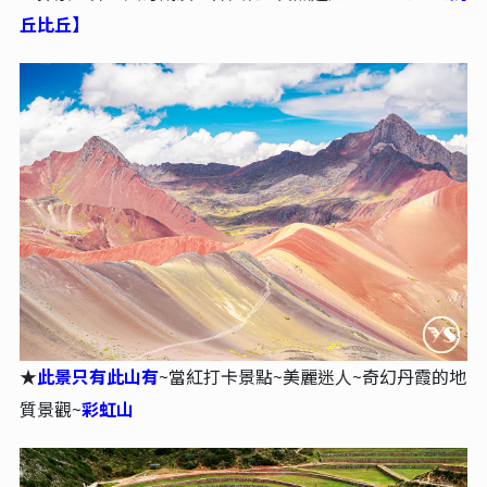
丘比丘】
★
此景只有此山有
~當紅打卡景點~美麗迷人~奇幻丹霞的地
質景觀~
彩虹山