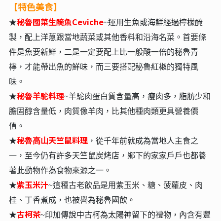
【特色美食】
秘魯國菜生醃魚Ceviche
★
~運⽤⽣⿂或海鮮經過檸檬醃
製，配上洋蔥跟當地蔬菜或其他香料和沿海名菜。⾸要條
件是⿂要新鮮，⼆是⼀定要配上比⼀般酸⼀倍的秘魯青
檸，才能帶出⿂的鮮味，⽽三要搭配秘魯紅椒的獨特風
味。
秘魯⽺駝料理
★
~⽺駝⾁蛋⽩質含量⾼，瘦⾁多，脂肪少和
膽固醇含量低，⾁質像⽺⾁，比其他種⾁類更具營養價
值。
秘魯⾼⼭天竺鼠料理
★
，從千年前就成為當地⼈主食之
⼀，⾄今仍有許多天竺鼠炭烤店，鄉下的家家⼾⼾也都養
著此動物作為食物來源之⼀。
紫玉米汁
★
~這種古老飲品是⽤紫⽟米、糖、菠蘿⽪、⾁
桂、丁香煮成，也被譽為秘魯國飲。
古柯茶
★
~印加傳說中古柯為太陽神留下的禮物，內含有豐