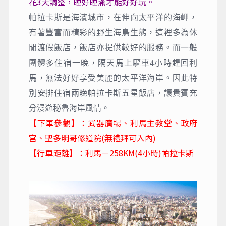
花3天調整，睡好睡滿才能好好玩。
帕拉卡斯是海濱城市，在伸向太平洋的海岬，
有著豐富而精彩的野生海鳥生態，這裡多為休
閒渡假飯店，飯店亦提供較好的服務。而一般
團體多住宿一晚，隔天馬上驅車4小時趕回利
馬，無法好好享受美麗的太平洋海岸。因此特
別安排住宿兩晚帕拉卡斯五星飯店，讓貴賓充
分漫遊秘魯海岸風情。
【下車參觀】：武器廣場、利馬主教堂、政府
宮、聖多明哥修道院(無禮拜可入內)
【行車距離】：利馬－258KM(4小時)帕拉卡斯