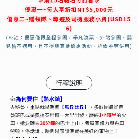
🎊
前15名報名付訂者
🎊
優惠一
~
每人
享折扣NT$
5,000元
優惠
二
~
贈領隊、導遊及司機服務小費
(USD15
6)
(※註：優惠僅限全程參團，舉凡湊票、外站參團、嬰
兒皆不適用，且不得與其他優惠活動、折價券等併用)
行程說明
👍
為何要住【熱水鎮】
去秘魯，重點就是朝聖
【馬丘比丘】
，多數團體從烏
魯班巴或是奧揚泰坦博一大早出發，歷經
1小時半
的火
車，還要轉乘
30分鐘
的巴士上山，考驗其體力與舟車
勞頓。俗話說：時間是應該浪費在美好的事物上！