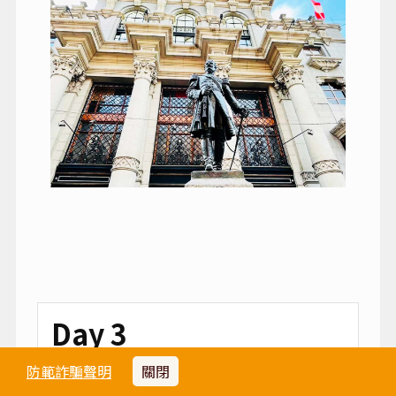
Day 3
防範詐騙聲明
關閉
納斯卡小飛機－⽡卡奇納(沙丘