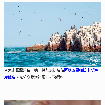
兩晚五星帕拉卡斯海
★大多團體只住一晚，特別安排連住
岸飯店
，充分享受海岸風情~不趕路