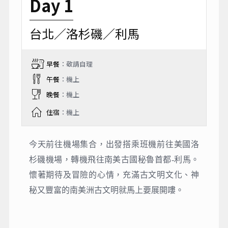
Day 1
台北／洛杉磯／利馬
早餐
：敬請自理
午餐
：機上
晚餐
：機上
住宿
：機上
今天前往機場集合，出發搭乘班機前往美國洛
杉磯機場，轉機飛往南美古國秘魯首都-利馬。
懷著期待及冒險的⼼情，充滿古文明文化、神
秘又豐富的南美洲古文明就馬上要展開嘍。