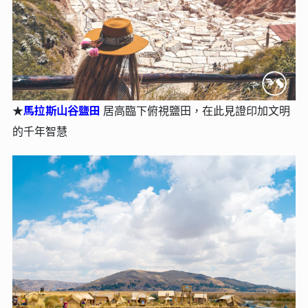
馬拉斯⼭⾕鹽田
★
居⾼臨下俯視鹽⽥，在此見證印加文明
的千年智慧