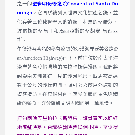
聖多明哥修道院Convent of Santo Do
之一的
mingo
，它同樣被列入世界文化遺產名錄，並
保存著三位秘魯聖人的遺骸：利馬的聖羅莎、
波雷斯的聖馬丁和馬西亞斯的聖胡安·馬西亞
斯。
午後沿著著名的秘魯遼闊的沙漠海岸泛美公路(P
an-American Highway)南下，前往位於南太平洋
沿岸著名渡假勝地的帕拉卡斯保護區。我們將
親臨南美洲難得一見的沙漠地形，四周被高達
數十公尺的沙丘包圍，吸引著喜歡戶外運動的
遊客造訪。在渡假村內，享受美麗的景色與精
緻的餐食，充分體驗文明古國的另一種風情。
連泊兩晚五星帕拉卡斯飯店：讓貴賓可以好好
地調整時差。台灣祕魯時差13個小時，至少得