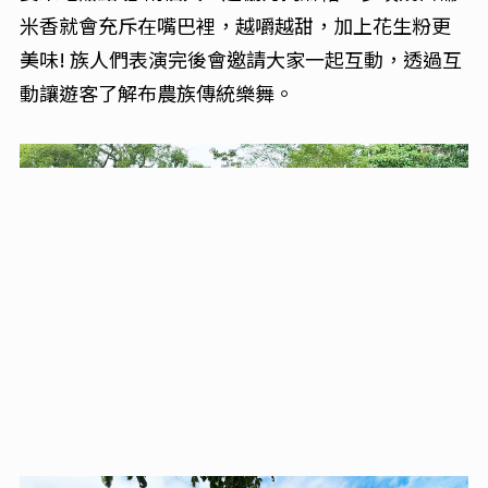
米香就會充斥在嘴巴裡，越嚼越甜，加上花生粉更
美味! 族人們表演完後會邀請大家一起互動，透過互
動讓遊客了解布農族傳統樂舞。