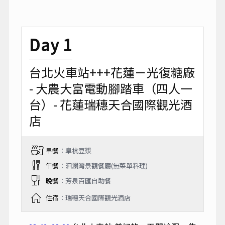
Day 1
台北火車站+++花蓮－光復糖廠
- 大農大富電動腳踏車（四人一
台）- 花蓮瑞穗天合國際觀光酒
店
早餐
：阜杭豆漿
午餐
：洄瀾灣景觀餐廳(無菜單料理)
晚餐
：芳泉百匯自助餐
住宿
：瑞穗天合國際觀光酒店