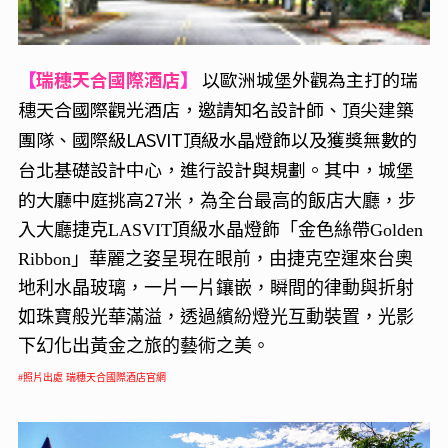
瑞穗天合國際酒店
以歐洲城堡外觀為主打的瑞
【
】
穗天合國際觀光酒店，邀請知名設計師、頂尖建築
團隊、國際級LASVIT頂級水晶燈飾以及獲獎無數的
台北基礎設計中心，進行設計與規劃。其中，城堡
的大廳中庭挑高27
米，為全台最高的飯店大廳，步
入大廳捷克LASVIT
頂級水晶燈飾「金色絲帶Golden
Ribbon」華麗之姿呈現在眼前，由捷克空運來台奧
地利水晶玻璃，一片一片鑲嵌，瞬間的律動與折射
如珠寶般光華滿溢，透過繽紛燈光互動裝置，光影
下幻化出黃金之旅的藝術之美。
#照片出處 瑞穗天合國際酒店官網