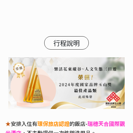
行程說明
★
安排入住有
環保旅店認證
的飯店-
瑞穗天合國際觀
光酒店
不主動提供一次性盥洗用品。