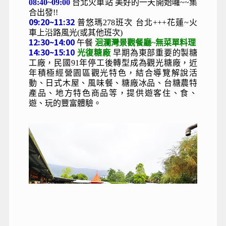
08:40~09:00
台北火車站
美好的一天開始囉~~集
合出發!!
09:20~11:32
普悠瑪278班次
台北+++花蓮~火
車上沿路風光(或其他班次)
12:30~14:00
午餐
洄瀾灣景觀餐廳~無菜單料理
14:30~15:10
光復糖廠
早期為東部重要的製糖
工廠，民國91年停工後轉型成為觀光糖廠，近
年積極經營園區觀光特色，結合導覽解說活
動、日式木屋、風味餐、糖廠冰品、台糖農特
產品、地方特色商品等，提供遊客住、食、
遊、玩的豐富體驗。