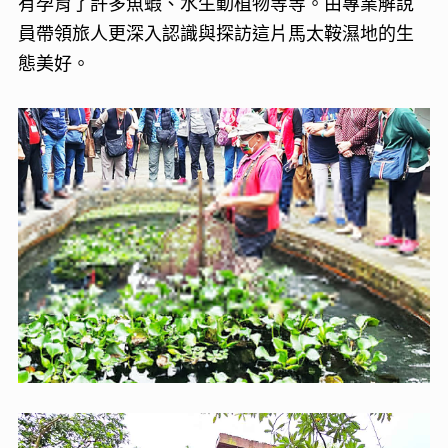
有孕育了許多魚蝦、水生動植物等等。由專業解說
員帶領旅人更深入認識與探訪這片馬太鞍濕地的生
態美好。