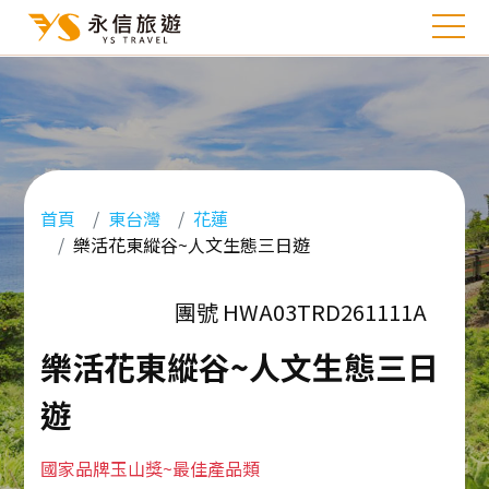
首頁
東台灣
花蓮
樂活花東縱谷~人文生態三日遊
團號 HWA03TRD261111A
樂活花東縱谷~人文生態三日
遊
國家品牌玉山獎~最佳產品類