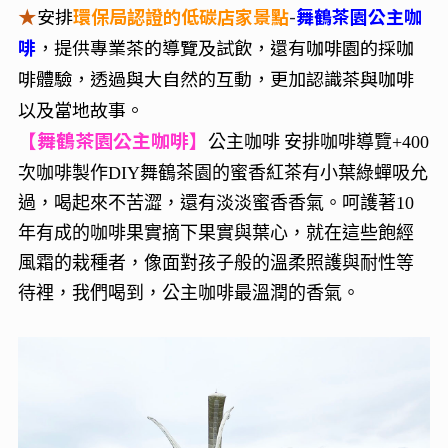
★
安排
環保局認證的低碳店家景點
-
舞鶴茶園公主咖
啡
，提供專業茶的導覽及試飲，還有咖啡園的採咖
啡體驗，透過與大自然的互動，更加認識茶與咖啡
以及當地故事。
【舞鶴茶園公主咖啡】
公主咖啡
安排咖啡導覽+400
次咖啡製作DIY舞鶴茶園的蜜香紅茶有小葉綠蟬吸允
過，喝起來不苦澀，還有淡淡蜜香香氣。呵護著10
年有成的咖啡果實摘下果實與葉心，就在這些飽經
風霜的栽種者，像面對孩子般的溫柔照護與耐性等
待裡，我們喝到，公主咖啡最溫潤的香氣。