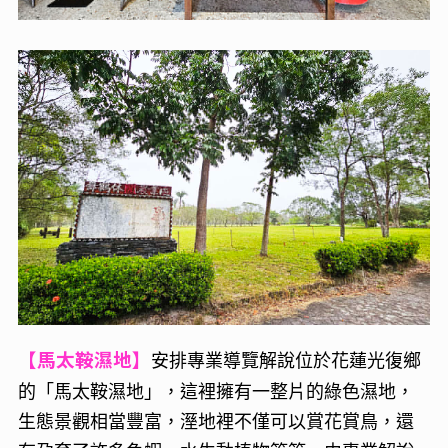
【馬太鞍濕地】
安排專業導覽解說
位於花蓮光復鄉
的「馬太鞍濕地」，這裡擁有一整片的綠色濕地，
生態景觀相當豐富，溼地裡不僅可以賞花賞鳥，還