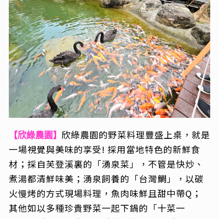
欣綠農園的野菜料理豐盛上桌，就是
【欣綠農園】
一場視覺與美味的享受!
採用當地特色的新鮮食
材；採自芙登溪裏的「湧泉菜」，不管是快炒、
煮湯都清鮮味美；湧泉飼養的「台灣鯛」，以碳
火慢烤的方式現場料理，魚肉味鮮且甜中帶Q；
其他如以多種珍貴野菜一起下鍋的「十菜一