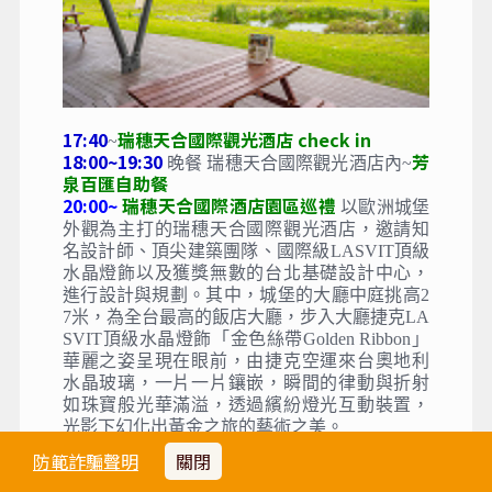
17:40
瑞穗天合國際觀光酒店 check in
~
18:00~19:30
芳
晚餐
瑞穗天合國際觀光酒店內~
泉百匯自助餐
20:00~
瑞穗天合國際酒店園區巡禮
以歐洲城堡
外觀為主打的瑞穗天合國際觀光酒店，邀請知
名設計師、頂尖建築團隊、國際級LASVIT頂級
水晶燈飾以及獲獎無數的台北基礎設計中心，
進行設計與規劃。其中，城堡的大廳中庭挑高2
7米，為全台最高的飯店大廳，步入大廳捷克LA
SVIT頂級水晶燈飾「金色絲帶Golden Ribbon」
華麗之姿呈現在眼前，由捷克空運來台奧地利
水晶玻璃，一片一片鑲嵌，瞬間的律動與折射
如珠寶般光華滿溢，透過繽紛燈光互動裝置，
光影下幻化出黃金之旅的藝術之美。
防範詐騙聲明
關閉