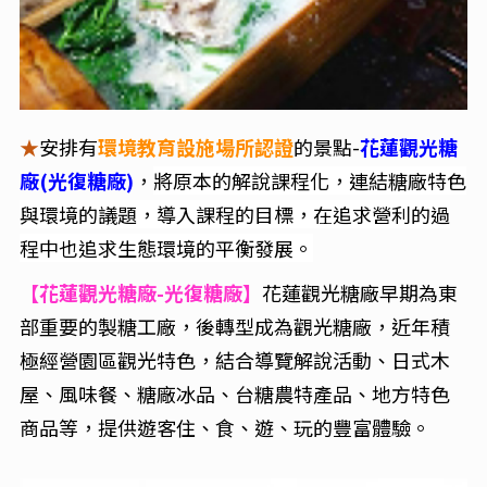
★
安排有
環境教育設施場所認證
的景點-
花蓮觀光糖
廠(光復糖廠)
，
將原本的解說課程化，連結糖廠特色
與環境的議題，導入課程的目標，在追求營利的過
程中也追求生態環境的平衡發展
。
【花蓮觀光糖廠-光復糖廠】
花蓮觀光糖廠早期為東
部重要的製糖工廠，後轉型成為觀光糖廠，近年積
極經營園區觀光特色，結合導覽解說活動、日式木
屋、風味餐、糖廠冰品、台糖農特產品、地方特色
商品等，提供遊客住、食、遊、玩的豐富體驗。