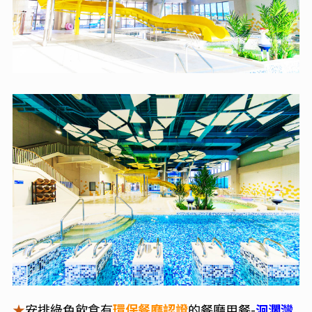
★
安排綠色飲食有
環保餐廳認證
的餐廳用餐-
洄瀾灣