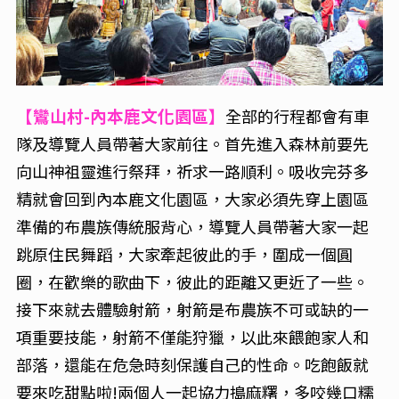
【鸞山村-內本鹿文化園區】
全部的行程都會有車
隊及導覽人員帶著大家前往。首先進入森林前要先
向山神祖靈進行祭拜，祈求一路順利。吸收完芬多
精就會回到內本鹿文化園區，大家必須先穿上園區
準備的布農族傳統服背心，導覽人員帶著大家一起
跳原住民舞蹈，大家牽起彼此的手，圍成一個圓
圈，在歡樂的歌曲下，彼此的距離又更近了一些。
接下來就去體驗射箭，射箭是布農族不可或缺的一
項重要技能，射箭不僅能狩獵，以此來餵飽家人和
部落，還能在危急時刻保護自己的性命。吃飽飯就
要來吃甜點啦!兩個人一起協力搗麻糬，多咬幾口糯