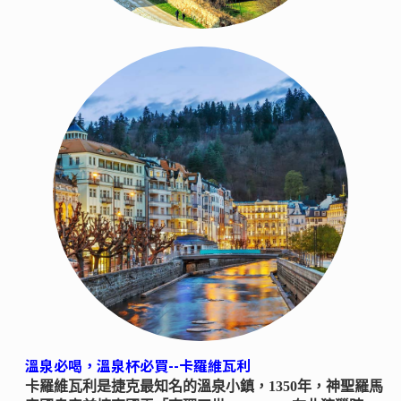
溫泉必喝，溫泉杯必買--卡羅維瓦利
卡羅維瓦利是捷克最知名的溫泉小鎮，1350年，神聖羅馬