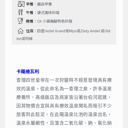
早餐
：飯店早餐
午餐
：捷式風味料理
晚餐
：CK 小鎮豬腳特色料理
住宿
：四星Hotel Grand或Mlyn或Zlaty Andel 或Old
Inn或同級
卡羅維瓦利
查理四世皇帝在一次狩獵時不經意發現具有療
效的溫泉，從此命名為一查理之泉，許多溫泉
療養所、高級飯店及商家皆沿著台伯河起建，
因其物價合宜與具有療效溫泉聞名而吸引不少
旅客到此駐足，在此喝溫泉比泡的溫泉出名，
溫泉水屬鹼性，且薀含二氧化碳、鈉、氯化納