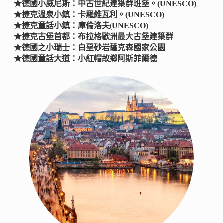
★德國小威尼斯：中古世紀建築群班堡。(UNESCO)
★捷克溫泉小鎮：卡羅維瓦利。(UNESCO)
★捷克童話小鎮：庫倫洛夫(UNESCO)
★捷克古堡首都：布拉格歐洲最大古堡建築群
★德國之小瑞士：白堊砂岩薩克森國家公園
★德國童話大道：小紅帽故鄉阿斯菲爾德