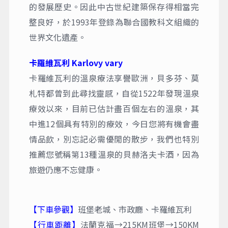
的發展歷史。因此中古世紀建築保存得相當完
整良好，於1993年登錄為聯合國教科文組織的
世界文化遺產。
卡羅維瓦利 Karlovy vary
卡羅維瓦利的溫泉療法享譽歐洲，貝多芬、莫
札特都曾到此尋找靈感，自從1522年發現溫泉
療效以來，目前已估計盡百個左右的溫泉，其
中進12個具有特別的療效，今日您將有機會盡
情品飲，別忘記必需優閒的散步，我們也特別
推薦您號稱第13種溫泉的貝赫洛夫卡酒，因為
旅遊仍應不忘健康。
【下車參觀】
班堡老城、市政廳、卡羅維瓦利
【行車距離】
法蘭克福→215KM班堡→150KM