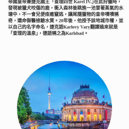
帝國皇帝兼捷克國王「查理四世 Karel IV.｣在此狩獵時，
發現被獵犬咬傷的鹿，衝入森林後跳進一池冒著蒸氣的水
塘中，不一會兒便痊癒竄逃，讓尾隨獵物的皇帝嘖嘖稱
奇，還命御醫檢驗水質。20年後，他授予該地城市權，並
以自己的名字命名，捷克語Karlovy Vary翻譯過來就是
「查理的溫泉｣，德語稱之為Karlsbad。