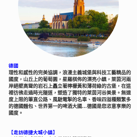
德國
理性和感性的完美協調，浪漫主義城堡與科技工藝精品的
國度，山丘上的葡萄園，星羅棋佈的漂亮小鎮，萊茵河兩
岸絕壁高聳的岩石上矗立著檸檬黃和薄荷綠的古堡，在這
裡彷彿走過時光隧道，塑造了獨特的萊茵河谷美景。無速
度上限的筆直公路、風馳電掣的名車、香味四溢種類繁多
的德國麵包、世界第一的啤酒大國…德國是您恣意享樂的
國度。
【走訪德捷大城小鎮】