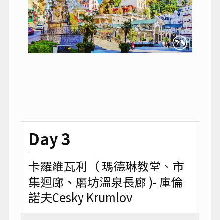
Day 3
卡羅維瓦利（ 瑪德琳教堂、市
集迴廊、磨坊溫泉長廊 )- 庫倫
諾夫Cesky Krumlov