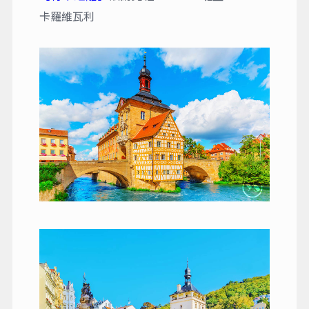
卡羅維瓦利