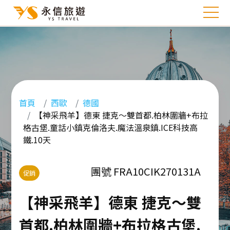
首頁
西歐
德國
【神采飛羊】德東 捷克～雙首都.柏林圍牆+布拉
格古堡.童話小鎮克倫洛夫.魔法溫泉鎮.ICE科技高
鐵.10天
團號 FRA10CIK270131A
促銷
【神采飛羊】德東 捷克～雙
首都.柏林圍牆+布拉格古堡.