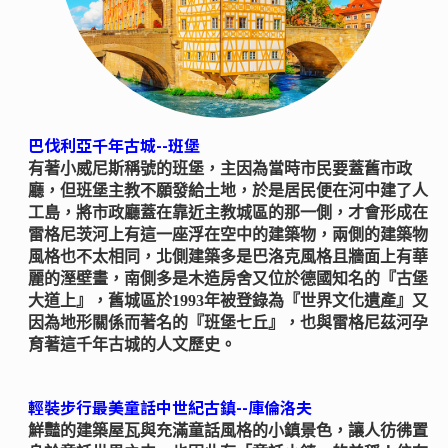
巴伐利亞千年古城--班堡
有著小威尼斯稱號的班堡，主因為當時市民要蓋舊市政
廳，但班堡主教不願發給土地，於是居民便在河中建了人
工島，將市政廳蓋在靠近主教城區的那一側，才會形成在
雷格尼茨河上有這一座浮在空中的建築物，兩側的建築物
風格也不太相同，北側建築多是巴洛克風格且牆面上有華
麗的溼壁畫，南側多是木造房舍又位於德國知名的『古堡
大道上』，舊城區於1993年被登錄為『世界文化遺產』又
因為地形關係而著名的『班堡七丘』，也與雷格尼茲河孕
育著這千年古城的人文歷史。
輕裝步行最美童話中世紀古鎮--庫倫洛夫
鮮豔的建築屋瓦與充滿童話風格的小鎮景色，讓人彷彿置