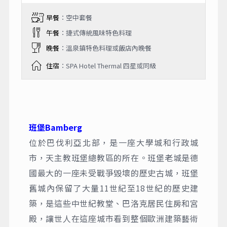
早餐
：空中套餐
午餐
：捷式傳統風味特色料理
晚餐
：溫泉鎮特色料理或飯店內晚餐
住宿
：SPA Hotel Thermal 四星或同級
班堡Bamberg
位於巴伐利亞北部，是一座大學城和行政城
市，天主教班堡總教區的所在。班堡老城是德
國最大的一座未受戰爭毀壞的歷史古城，班堡
舊城內保留了大量11世紀至18世紀的歷史建
築，是這些中世紀教堂、巴洛克居民住房和宮
殿，讓世人在這座城市看到整個歐洲建築藝術