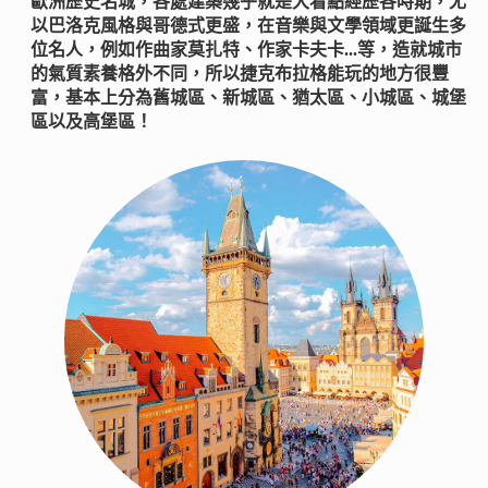
歐洲歷史名城，各處建築幾乎就是大看點經歷各時期，尤
以巴洛克風格與哥德式更盛，在音樂與文學領域更誕生多
位名人，例如作曲家莫扎特、作家卡夫卡...等，造就城市
的氣質素養格外不同，所以捷克布拉格能玩的地方很豐
富，基本上分為舊城區、新城區、猶太區、小城區、城堡
區以及高堡區！