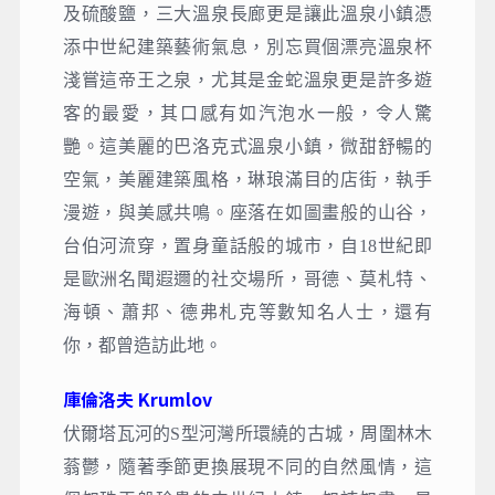
及硫酸鹽，三大溫泉長廊更是讓此溫泉小鎮憑
添中世紀建築藝術氣息，別忘買個漂亮溫泉杯
淺嘗這帝王之泉，尤其是金蛇溫泉更是許多遊
客的最愛，其口感有如汽泡水一般，令人驚
艷。這美麗的巴洛克式溫泉小鎮，微甜舒暢的
空氣，美麗建築風格，琳琅滿目的店街，執手
漫遊，與美感共鳴。座落在如圖畫般的山谷，
台伯河流穿，置身童話般的城市，自18世紀即
是歐洲名聞遐邇的社交場所，哥德、莫札特、
海頓、蕭邦、德弗札克等數知名人士，還有
你，都曾造訪此地。
庫倫洛夫 Krumlov
伏爾塔瓦河的S型河灣所環繞的古城，周圍林木
蓊鬱，隨著季節更換展現不同的自然風情，這