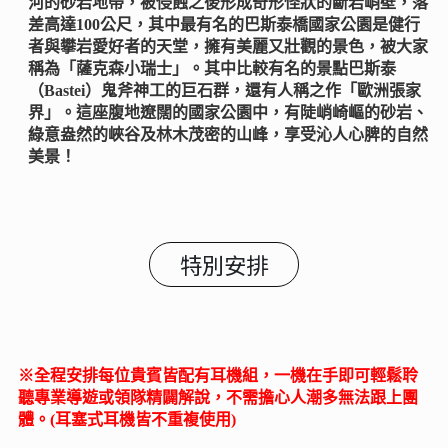
河的砂岩地帶，被侵蝕之後形成奇形怪狀的斷岩峭壁，落
差高達100公尺，其中最有名的巴斯泰橋國家公園是健行
者與攀岩愛好者的天堂，擁有美麗又壯觀的景色，被大家
稱為「薩克森小瑞士」。其中比較有名的景點巴斯泰
（Bastei）鬼斧神工的巨石群，還有人稱之作「歐洲張家
界」。這座腹地遼闊的國家公園中，有陡峭崎嶇的砂岩、
綠意盎然的峽谷及林木茂密的山峰，享受沁人心脾的自然
美景！
特別安排
※全程安排每位貴賓皆配有耳機組，一機在手即可輕鬆聆
聽專業導遊或領隊精闢解說，不需擔心人潮多無法跟上團
體。(耳塞式耳機皆不重複使用)