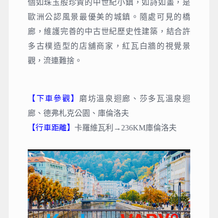
個如珠玉般珍貴的中世紀小鎮，如詩如畫，是
歐洲公認風景最優美的城鎮。隨處可見的橋
廊，維護完善的中古世紀歷史性建築，結合許
多古樸造型的店舖商家，紅瓦白牆的視覺景
觀，流連難捨。
【下車參觀】
磨坊溫泉迴廊、莎多瓦溫泉迴
廊、德弗札克公園、庫倫洛夫
【行車距離】
卡羅維瓦利→236KM庫倫洛夫