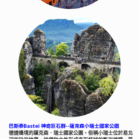
巴斯泰Bastei 神奇巨石群--薩克森小瑞士國家公園
德捷邊境的薩克森．瑞士國家公園，俗稱小瑞士位於易北