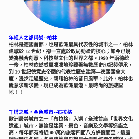
年輕人之都稱號--柏林
柏林是德國首都，也是歐洲最具代表性的城市之一。柏林
建城於 12 世紀，卻一直處於政局動盪的核心；如今已蛻
變為融合創意、科技與文化的世界之都。1990 年兩德統
一後，柏林依然威風凜凜地珍藏著無數歷史印記與傳承，
到 19 世紀德意志帝國的代表性歷史建築—德國國會大
廈，漫步走過歷史，親睹柏林的昔日風華。此外，柏林也
銳意求新求變，現已成為歐洲最潮、最時尚的旅遊聖
地！！
千塔之城，金色城市--布拉格
歐洲最美城市之一「布拉格」入選了全球首座「世界文化
遺產」城市，無論是建築、景色、音樂及文學等造詣之
高，每年都有將近900萬的旅客四面八方蜂擁而至，這座