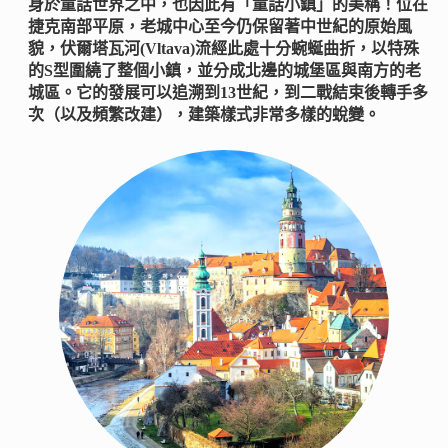
身於童話世界之中，也因此有「童話小鎮」的美稱！位在
捷克南部平原，老城中心至今仍保留著中世紀的原始風
貌，伏爾塔瓦河(Vltava)流經此處十分蜿蜒曲折，以特殊
的S型圍繞了整個小鎮，並分成北邊的城堡區與南方的老
城區。它的發展可以追溯到13世紀，到二戰結束後轉手多
次（以及頻繁改建），建築樣式非常多樣的蛻變。