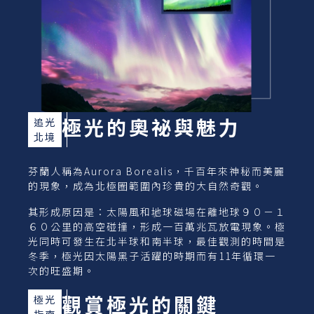
極光的奧祕與魅力
追光
北境
芬蘭人稱為Aurora Borealis，千百年來神秘而美麗
的現象，成為北極圈範圍內珍貴的大自然奇觀。
其形成原因是：太陽風和地球磁場在離地球９０－１
６０公里的高空碰撞，形成一百萬兆瓦放電現象。極
光同時可發生在北半球和南半球，最佳觀測的時間是
冬季，極光因太陽黑子活躍的時期而有11年循環一
次的旺盛期。
觀賞極光的關鍵
極光
指南