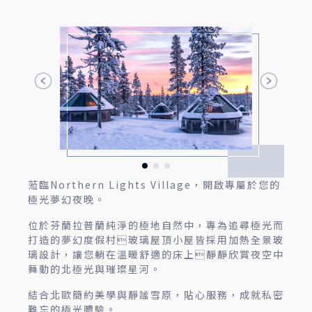
蒞臨Northern Lights Village，開啟專屬於您的
極光夢幻夜晚。
位於芬蘭拉普蘭純淨的極地自然中，專為追尋極光而
打造的夢幻度假村玻璃屋頂小屋皆採用加熱全景玻
璃設計，讓您躺在溫暖舒適的床上靜靜欣賞夜空中
舞動的北極光與璀璨星河。
結合北歐簡約美學與靜謐雪原，貼心服務，成就私密
難忘的極光體驗。