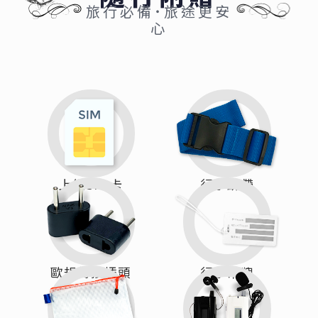
旅行必備˙旅途更安
心
上網SIM卡
行李綁帶
歐規轉接插頭
行李吊牌