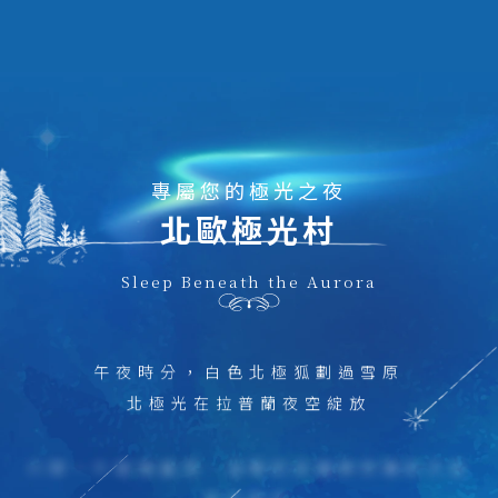
專屬您的極光之夜
北歐極光村
Sleep Beneath the Aurora
午夜時分，白色北極狐劃過雪原
北極光在拉普蘭夜空綻放
只隔一片玻璃屋頂，溫暖的床鋪與燃燒的天空
近在咫尺