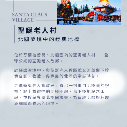
聖誕老人村
北國夢境中的經典地標
位於芬蘭拉普蘭、北極圈內的聖誕老人村——全
球公認的聖誕老人故鄉。
於靜謐雪境中，與聖誕老人近距離交流並留下珍
貴合影，收藏一段專屬於北國的童話時刻。
走進聖誕老人郵政局，寄出一封來自北極圈的祝
福；站上象徵性的北極圈線，留下極地紀念印
記，並珍藏專屬北極圈證書，為這段北歐旅程增
添細膩而難忘的回憶。