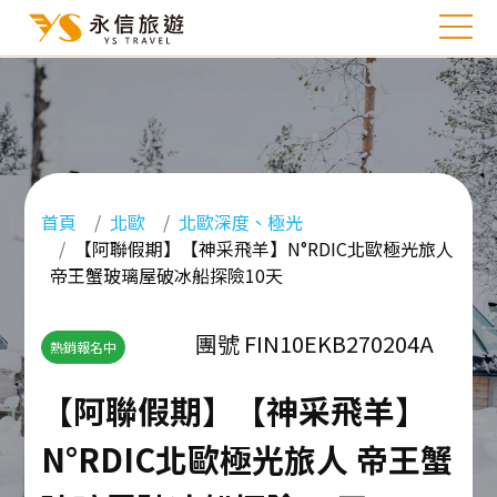
首頁
北歐
北歐深度、極光
【阿聯假期】【神采飛羊】N°RDIC北歐極光旅人
帝王蟹玻璃屋破冰船探險10天
團號 FIN10EKB270204A
熱銷報名中
【阿聯假期】【神采飛羊】
N°RDIC北歐極光旅人 帝王蟹