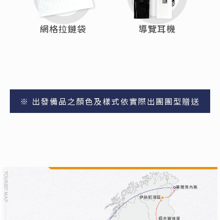
網格拉鏈袋
導覽耳機
※ 出發備品之顏色及樣式依實際出團團型贈送