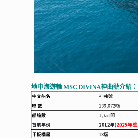
地中海遊輪 MSC DIVINA神曲號介紹：
中文船名
神曲號
噸 數
139,072
噸
船艙數
1,751
間
年重
首航年份
2012
年
(2025
甲板樓層
18
層