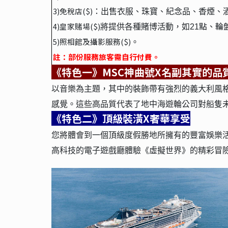
3)
免稅店($)
：出售衣服、珠寶、紀念品、香煙、
點、輪
4)
皇家賭場($)
將提供各種賭博活動，如21
5)
照相館及攝影服務($)
。
註：部份服務旅客需自行付費。
《特色一》MSC神曲號X名副其實的品
以音樂為主題，其中的裝飾帶有強烈的義大利風
感覺。這些高品質代表了地中海遊輪公司對船隻
《特色二》頂級裝潢X奢華享受
您將體會到一個頂級度假勝地所擁有的豐富娛樂活
高科技的電子遊戲廳體驗《虛擬世界》的精彩冒