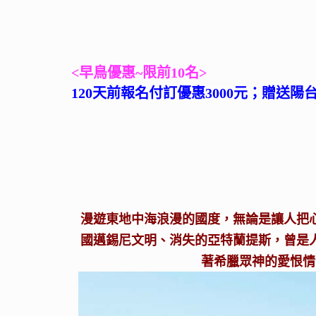
<早鳥優惠~限前10名>
120天前報名付訂優惠3000元；贈送陽
漫遊東地中海浪漫的國度，無論是讓人把
國邁錫尼文明、消失的亞特蘭提斯，曾是
著希臘眾神的愛恨情