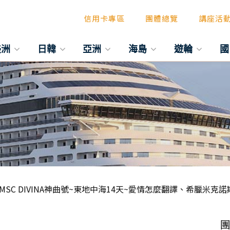
信用卡專區
團體總覽
講座活
美洲
日韓
亞洲
海島
遊輪
國
MSC DIVINA神曲號~東地中海14天~愛情怎麼翻譯、希臘米克
團