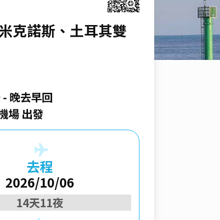
希臘米克諾斯、土耳其雙
空
晚去早回
機場 出發
去程
2026/10/06
14天11夜