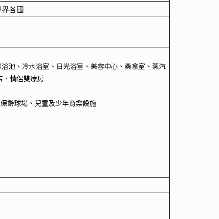
世界各國
摩浴池、冷水浴室、日光浴室、美容中心、桑拿室、蒸汽
店、情侶雙療房
、保齡球場、兒童及少年育樂設施