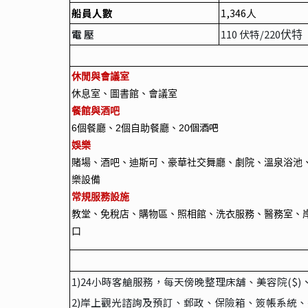
船員人數
1,346
人
電 壓
110
伏特/220
伏特
休閒與會議室
休息室、圖書館、會議室
餐館與酒吧
個酒吧
6
個餐廳、2個自助餐廳、20
娛樂
賭場、酒吧、迪斯可、豪華社交舞廳、劇院、溫泉浴池、
樂設備
常規服務設施
教堂、免稅店、購物區、照相館、洗衣服務、醫務室、岸上
口
1)24
小時客艙服務，每天傍晚整理床舖、美容院($)
2)
岸上觀光諮詢及預訂、郵政、保險箱、簽帳系統、