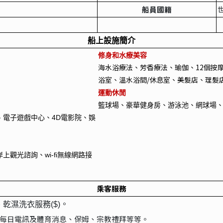
船員國籍
船上設施簡介
修身和水療美容
海水浴療法、芳香療法、瑜伽、12個按
浴室、溫水浴間/休息室、美髮店、理髮
運動休閒
籃球場、豪華健身房、游泳池、網球場
電子遊戲中心、4D電影院、娛
觀光諮詢、wi-fi無線網路接
乘客服務
。
、乾濕洗衣服務($)
每日電訊及體育消息、保姆、宗教禮拜等等。