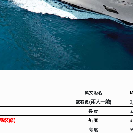
英文船名
M
載客數(
3
兩人一艙)
長 度
3
新裝修)
船 寬
3
高 度
5