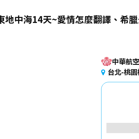
曲號~東地中海14天~愛情怎麼翻譯、
中華航
台北-桃園