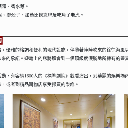
酒類、香水等。
盤、擲骰子、加勒比撲克牌及吃角子老虎。
質
格，優雅的格調和便利的現代設施，伴隨著陣陣吹來的徐徐海風
未來的承諾。遊輪上的您將體會到一個頂級度假勝地所擁有的豐
動，有容納1600人的《標準劇院》觀看演出，到華麗的娛樂場
險，或者到精品購物店享受採買的樂趣。