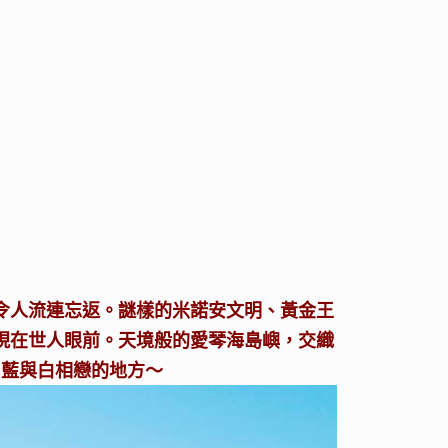
令人流連忘返。謎樣的米諾安文明、黃金王
現在世人眼前。天境般的愛琴海島嶼，交織
、藍與白相戀的地方～