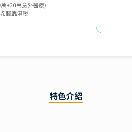
萬+20萬意外醫療)
、希臘靠港稅
特色介紹