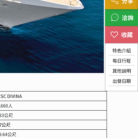
分享
洽詢
特色介紹
每日行程
其他說明
出發日期
SC DIVINA
,660
人
33
公尺
7
公尺
9.64
公尺