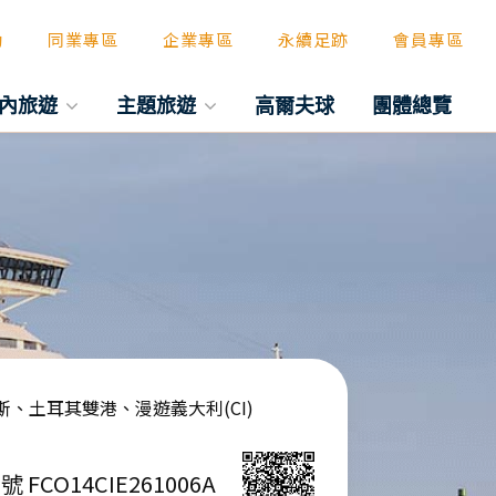
動
同業專區
企業專區
永續足跡
會員專區
內旅遊
主題旅遊
高爾夫球
團體總覽
諾斯、土耳其雙港、漫遊義大利(CI)
號 FCO14CIE261006A