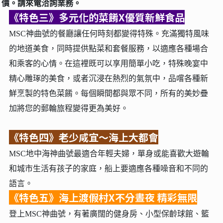
價。請來電洽詢業務。
《特色三》多元化的菜餚X優質新鮮食品
MSC神曲號的餐廳讓任何時刻都變得特殊。充滿獨特風味
的地道美食，同時提供點菜和套餐服務，以適應各種場合
和乘客的心情。在這裡既可以享用簡單小吃，特殊晚宴中
精心雕琢的美食，或者沉浸在熱烈的氣氛中，品嚐各種新
鮮烹製的特色菜餚。每個瞬間都與眾不同，所有的美妙疊
加將您的郵輪旅程變得更為美好。
《特色四》老少咸宜～海上大都會
MSC地中海神曲號最適合年輕夫婦，單身或能喜歡大遊輪
和城市生活有孩子的家庭，船上要適應各種噪音和不同的
語言。
《特色五》海上渡假村X不分晝夜 精彩無限
登上MSC神曲號，有著廣闊的健身房、小型保齡球館、籃