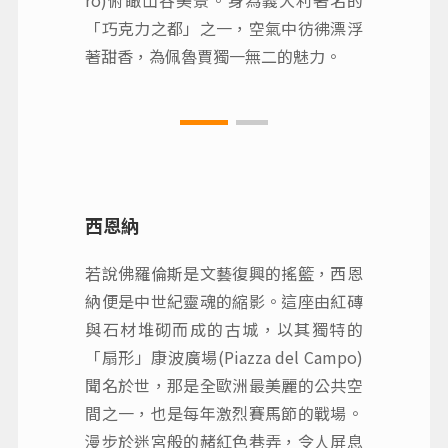
rò)俯瞰山谷美景。身為義大利著名的
「巧克力之都」之一，空氣中彷彿漂浮
著甜香，為佩魯賈獨一無二的魅力。
西恩納
若說佛羅倫斯是文藝復興的搖籃，西恩
納便是中世紀靈魂的縮影。這座由紅磚
與石材堆砌而成的古城，以其獨特的
「扇形」康波廣場(Piazza del Campo)
聞名於世，那是全歐洲最美麗的公共空
間之一，也是每年激烈賽馬節的戰場。
漫步於迷宮般的赭紅色巷弄，令人屏息