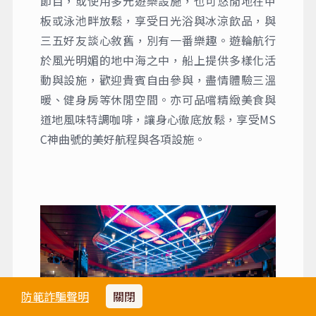
節目，或使用多元遊樂設施，也可悠閒地在甲
板或泳池畔放鬆，享受日光浴與冰涼飲品，與
三五好友談心敘舊，別有一番樂趣。遊輪航行
於風光明媚的地中海之中，船上提供多樣化活
動與設施，歡迎貴賓自由參與，盡情體驗三溫
暖、健身房等休閒空間。亦可品嚐精緻美食與
道地風味特調咖啡，讓身心徹底放鬆，享受MS
C神曲號的美好航程與各項設施。
防範詐騙聲明
關閉