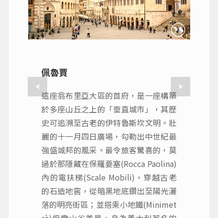
佩魯賈
這座翁布里亞大區的首府，是一座構築
於多座山丘之上的「垂直城市」，其歷
史可追溯至古老的伊特魯斯坎文明。壯
麗的十一月四日廣場，勾勒出中世紀最
強盛城邦的風采。最令旅客驚喜的，莫
過於那隱藏在保羅要塞(Rocca Paolina)
內的電扶梯(Scale Mobili)，穿越古老
的石造地窖，從暗黑地底鑽出至陽光灑
落的明亮街區；並搭乘小地鐵(Minimet