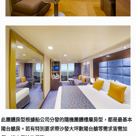
此團體房型根據船公司分發的隨機團體樓層房型，都是最基本
陽台艙房。若有特別要求帶沙發大坪數陽台艙等需求皆需加