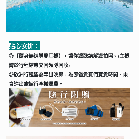
貼心安排：
◎【隨身無線導覽耳機】，讓你邊聽講解邊拍照。(主機
請於行程結束交回領隊回收)
◎歐洲行程皆為早出晚歸，為節省貴賓們寶貴時間，未
含進出旅館行李搬運費。