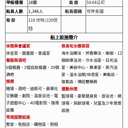
甲板樓層
18
層
高 度
59.64
公尺
船員人數
1,346
人
船員國籍
世界各國
電 壓
110
伏特/220
伏
特
船上設施簡介
休閒與會議室
修身和水療美容
海水浴療法、芳香療法、瑜伽、12
休息室、圖書館、會議室
個按摩浴池、冷水浴室、日光浴
餐館與酒吧
個
室、美容中心、桑拿室、蒸汽浴
6
個餐廳、2個自助餐廳、20
酒吧
室、溫水浴間/休息室、美髮店、
理髮店、情侶雙療房
娛樂
賭場、酒吧、迪斯可、豪華社
運動休閒
交舞廳、劇院、溫泉浴池、電
籃球場、豪華健身房、游泳池、網
子遊戲中心、4D電影院、娛樂
球場、保齡球場、兒童及少年育樂
設備
設施
常規服務設施
教堂、免稅店、購物區、照相