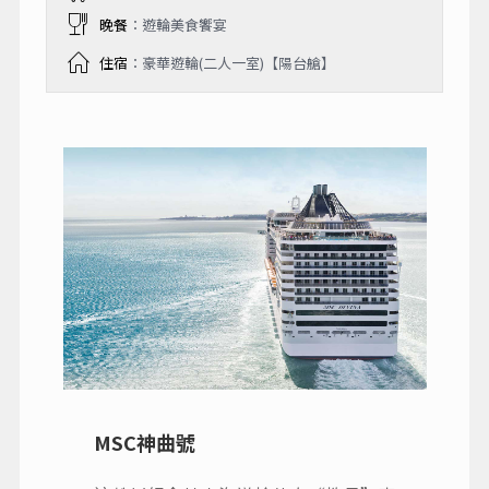
晚餐
：遊輪美食饗宴
住宿
：豪華遊輪(二人一室)【陽台艙】
MSC神曲號