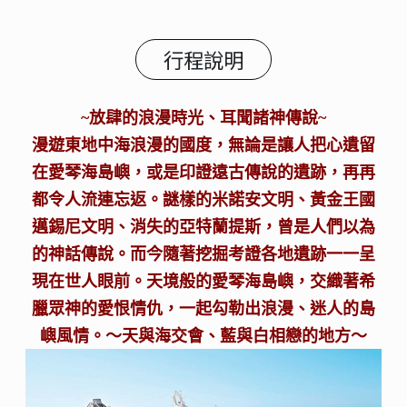
行程說明
~放肆的浪漫時光、耳聞諸神傳說~
漫遊東地中海浪漫的國度，無論是讓人把心遺留
在愛琴海島嶼，或是印證遠古傳說的遺跡，再再
都令人流連忘返。謎樣的米諾安文明、黃金王國
邁錫尼文明、消失的亞特蘭提斯，曾是人們以為
的神話傳說。而今隨著挖掘考證各地遺跡一一呈
現在世人眼前。天境般的愛琴海島嶼，交織著希
臘眾神的愛恨情仇，一起勾勒出浪漫、迷人的島
嶼風情。～天與海交會、藍與白相戀的地方～