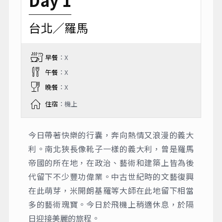
台北／羅馬
早餐
：X
午餐
：X
晚餐
：X
住宿
：機上
今日帶著快樂的行囊，奔向熱情又浪漫的義大
利。南北狹長像靴子一樣的義大利，曾是羅馬
帝國的所在地，在政治、藝術和建築上皆為後
代留下不少豐功偉業。中古世紀時的文藝復興
在此萌芽，米開朗基羅等大師在此地留下相當
多的藝術瑰寶。今日於飛機上稍適休息，於隔
日迎接美麗的旅程。