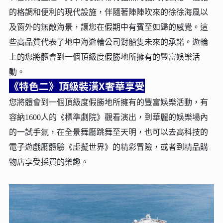
的格調和便利的現代設施，伴隨著陣陣吹來的徐徐海風以
及窗外的無敵海景，讓您在假期中有賓至如歸的感覺。這
些高品質代表了地中海遊輪公司對船隻未來的承諾。遊輪
上的您將體會到一個頂級度假勝地所擁有的豐富娛樂活
動。
《特色二》頂級裝潢X奢華享受
您將體會到一個頂級度假勝地所擁有的豐富娛樂活動，有
容納1600人的《標準劇院》觀看演出，到華麗的娛樂場內
的一試手氣，在全景舞廳跳舞至天明，也可以去高科技的
電子遊戲廳體驗《虛擬世界》的精彩冒險，或者到精品購
物店享受採買的樂趣。