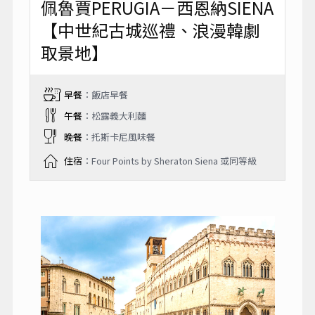
佩魯賈PERUGIA－西恩納SIENA
【中世紀古城巡禮、浪漫韓劇
取景地】
早餐
：飯店早餐
午餐
：松露義大利麵
晚餐
：托斯卡尼風味餐
住宿
：Four Points by Sheraton Siena 或同等級