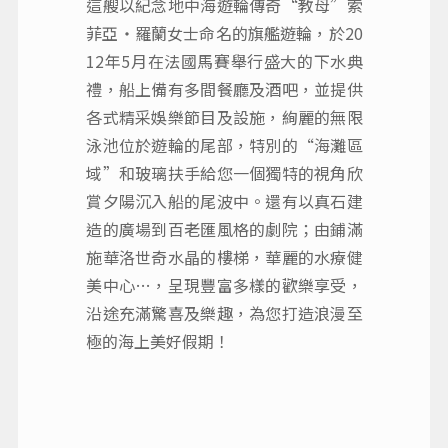
這艘以紀念地中海遊輪傳奇“教母”索
菲亞‧羅蘭女士命名的旗艦遊輪，於20
12年5月在法國馬賽舉行盛大的下水典
禮，船上備有多間餐廳及酒吧，並提供
各式精采娛樂節目及設施，絢麗的無限
泳池位於遊輪的尾部，特別的“海灘區
域”和玻璃扶手給您一個獨特的視角欣
賞夕陽沉入船的尾波中。還有以真石建
造的廣場到百老匯風格的劇院；由鋪滿
施華洛世奇水晶的樓梯，華麗的水療健
美中心…，呈現豐富多樣的歡樂享受，
沿途充滿驚喜及樂趣，為您打造浪漫至
極的海上美好假期！