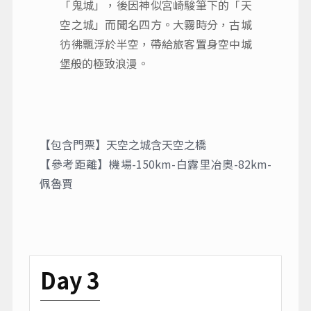
「鬼城」，後因神似宮崎駿筆下的「天
空之城」而聞名四方。大霧時分，古城
彷彿飄浮於半空，帶給旅客置身空中城
堡般的極致浪漫。
【包含門票】天空之城含天空之橋
【參考距離】機場-150km-白露里冶奧-82km-
佩魯賈
Day 3