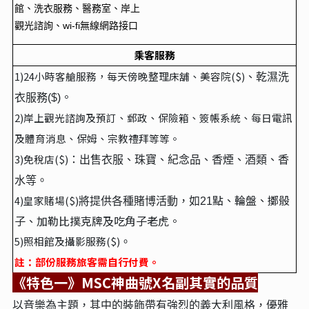
館、洗衣服務、醫務室、岸上
觀光諮詢、wi-fi無線網路接口
乘客服務
1)24
小時客艙服務，每天傍晚整理床舖、美容院($)
、乾濕洗
。
衣服務($)
2)
岸上觀光諮詢及預訂、郵政、保險箱、簽帳系統、每日電訊
及體育消息、保姆、宗教禮拜等等。
3)
免稅店($)
：出售衣服、珠寶、紀念品、香煙、酒類、香
水等。
點、輪盤、擲骰
4)
皇家賭場($)
將提供各種賭博活動，如21
子、加勒比撲克牌及吃角子老虎。
5)
照相館及攝影服務($)
。
註：部份服務旅客需自行付費。
《特色一》MSC神曲號X名副其實的品質
以音樂為主題，其中的裝飾帶有強烈的義大利風格，優雅