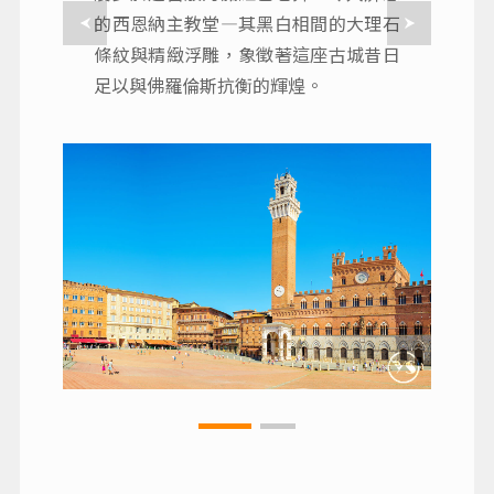
的西恩納主教堂—其黑白相間的大理石
條紋與精緻浮雕，象徵著這座古城昔日
足以與佛羅倫斯抗衡的輝煌。