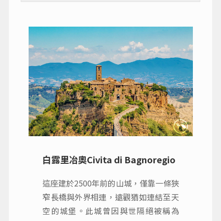
白露里冶奧Civita di Bagnoregio
這座建於2500年前的山城，僅靠一條狹
窄長橋與外界相連，遠觀猶如連結至天
空的城堡。此城曾因與世隔絕被稱為