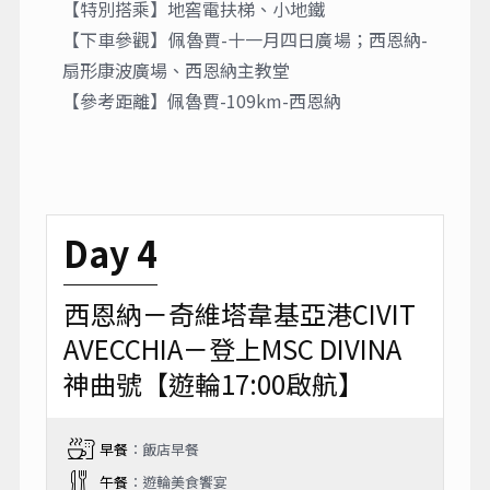
【特別搭乘】地窖電扶梯、小地鐵
【下車參觀】佩魯賈-十一月四日廣場；西恩納-
扇形康波廣場、西恩納主教堂
【參考距離】佩魯賈-109km-西恩納
Day 4
西恩納－奇維塔韋基亞港CIVIT
AVECCHIA－登上MSC DIVINA
神曲號【遊輪17:00啟航】
早餐
：飯店早餐
午餐
：遊輪美食饗宴