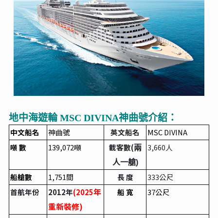
地中海遊輪 MSC DIVINA神曲號介紹：
中文船名
神曲號
英文船名
MSC DIVINA
噸 數
139,072
噸
載客數(
3,660
人
兩
人一艙)
船艙數
1,751
間
長 度
333
公尺
年
首航年份
2012
年
(2025
船 寬
37
公尺
重新裝修)