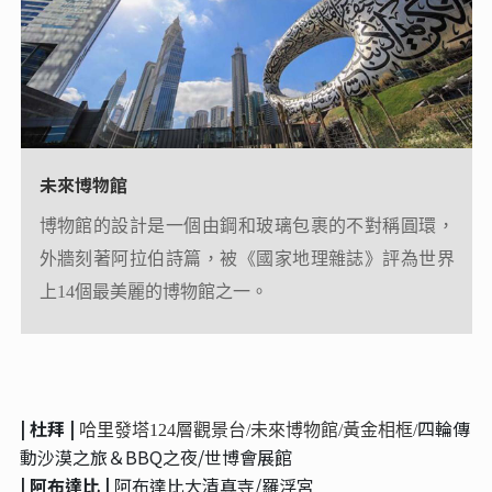
未來博物館
阿布達比大清真寺
博物館的設計是一個由鋼和玻璃包裹的不對稱圓環，
是阿布達比最大的清真寺，也是唯一一座促成伊斯蘭
外牆刻著阿拉伯詩篇，被《國家地理雜誌》評為世界
教與世界其他文化間獨特交融的清真寺。
上14個最美麗的博物館之一。
| 杜拜 |
四輪傳
哈里發塔124層觀景台/未來博物館/黃金相框
/
動沙漠之旅＆BBQ之夜/世博會展館
| 阿布達比 |
阿布達比大清真寺/羅浮宮