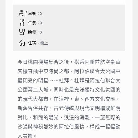
早餐
：X
午餐
：X
晚餐
：X
住宿
：機上
今日桃園機場集合之後，搭乘阿聯酋航空豪華
客機直飛中東時尚之都、阿拉伯聯合大公國中
最閃亮的明星～～杜拜。杜拜是阿拉伯聯合大
公國第二大城，同時也是充滿獨特文化氛圍的
的現代大都市，在這裡，東、西方文化交匯，
新舊習俗共存，古老傳統與現代文明構成鮮明
對比，和煦的陽光、浪漫的海灘、一望無際的
沙漠與神秘曼妙的阿拉伯風情，構成一幅幅動
人美景。