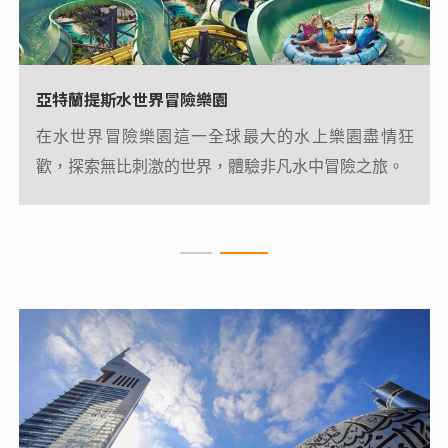
亞特蘭提斯水世界冒險樂園
皇家亞特蘭提斯
在水世界冒險樂園這一全球最大的水上樂園盡情狂
皇家亞特蘭提斯酒店（Atlantis The Royal），於2023年
歡，探索無比刺激的世界，體驗非凡水中冒險之旅。
1月在朱美拉棕櫚島（Palm Jumeirah）落成揭幕，作為
杜拜新地標掀起追捧熱潮。