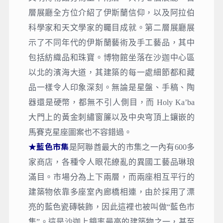
層展廳全方位介紹了伊斯蘭信仰，以及阿拉伯
科學家和天文學家的矚目成就。第二層展廳展
示了不同年代的伊斯蘭藝術及手工藝品，其中
包括紡織品和珠寶。博物館坐落在沙迦中心區
以北的濱海大道，其建築的每一處細節都和藏
品一樣令人印象深刻。無論是星盤、手稿、陶
器還是硬幣，都無不引人側目，而 Holy Ka’ba
大門上的黃金刺繡窗簾以及中央穹頂上鑲嵌的
馬賽克星座圖案也不容錯過。
★藍色市集
是阿聯酋最大的市集之一內有600多
家商店，各種令人眼花繚亂的異國工藝品琳琅
滿目。市場分為上下兩層，而兩座相互平行的
建築物依靠多座室內廊橋相連，由於採用了漂
亮的藍色瓷磚裝飾，因此這裡也被叫做“藍色市
集”。這是沙迦上鏡率最高的建築物之一，甚至