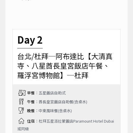
Day 2
台北/杜拜─阿布達比【大清真
寺、八星酋長皇宮飯店午餐、
羅浮宮博物館】─杜拜
早餐
：五星飯店自助式
午餐
：酋長皇宮飯店自助餐(含桌水)
晚餐
：中東風味餐(含桌水)
住宿
：杜拜五星派拉蒙飯店Paramount Hotel Dubai
或同級