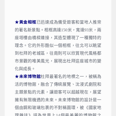
★黃金相框
已迅速成為備受遊客和當地人推崇
的著名新景點。相框高達150米，寬達93米，兩
座塔樓由橋樑連接，其造型體現了一種獨特的
理念。它的外形酷似一個相框，往北可以眺望
到杜拜的老城區，往南則可以欣賞現代風格都
市景觀的唯美風光，展現出杜拜這座城市的變
化與成長。
★未來博物館
杜拜最著名的地標之一，被稱為
活的博物館，融合了傳統展覽、沈浸式劇院和
主題景點的元素，讓遊客可以超越現在，展望
擁有無限機遇的未來。未來博物館的設計是一
個由鋼和玻璃包裹的不對稱圓環，被《國家地
理雜誌》評為世界上14個最美麗的博物館之