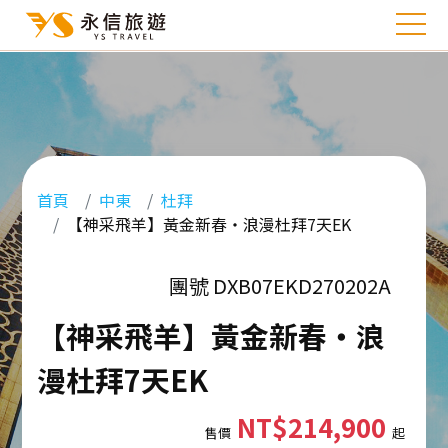
首頁
中東
杜拜
【神采飛羊】黃金新春・浪漫杜拜7天EK
團號 DXB07EKD270202A
【神采飛羊】黃金新春・浪
漫杜拜7天EK
NT$214,900
售價
起