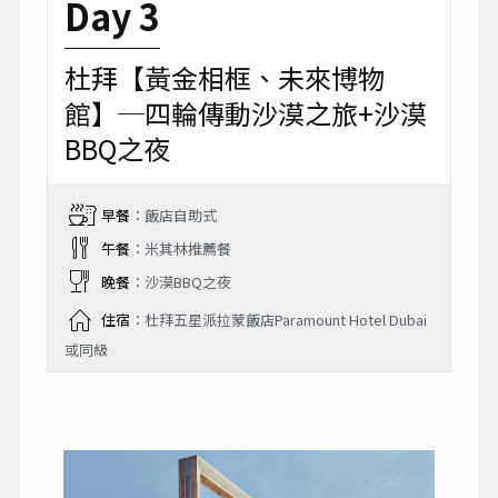
Day 3
杜拜【黃金相框、未來博物
館】─四輪傳動沙漠之旅+沙漠
BBQ之夜
早餐
：飯店自助式
午餐
：米其林推薦餐
晚餐
：沙漠BBQ之夜
住宿
：杜拜五星派拉蒙飯店Paramount Hotel Dubai
或同級