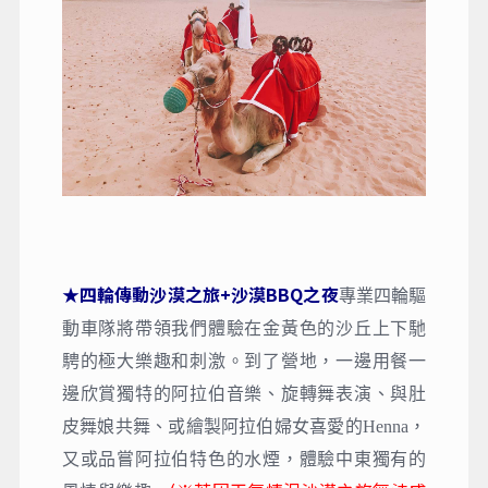
★四輪傳動沙漠之旅+沙漠BBQ之夜
專業四輪驅
動車隊將帶領我們體驗在金黃色的沙丘上下馳
騁的極大樂趣和刺激。到了營地，一邊用餐一
邊欣賞獨特的阿拉伯音樂、旋轉舞表演、與肚
皮舞娘共舞、或繪製阿拉伯婦女喜愛的Henna，
又或品嘗阿拉伯特色的水煙，體驗中東獨有的