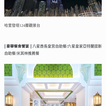
哈里發塔124層觀景台
| 豪華餐食饗宴 |
八星酋長皇宮自助餐/六星皇家亞特蘭提斯
自助餐/米其林推薦餐