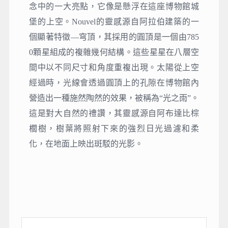
念中的一大亮點，它像是懸浮在這座博物館城
堡的上空。Nouvel的靈感源自阿拉伯建築的一
個顯著特徵—穹頂，其採用的圓頂是一個由785
0顆星組成的複雜幾何結構。這些星星在八層空
間中以不同尺寸和角度重複出現。太陽從上空
經過時，光線會透過圓頂上的孔隙在博物館內
營造出一種施然陶然的效果，被稱為“光之雨”。
這是對大自然的禮讚，其靈感源自阿布達比棕
櫚樹，樹葉將照射下來的強烈日光過濾和柔
化，在地面上映出斑駁的光影。