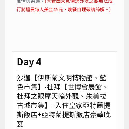
(※若因天氣情況沙漠之旅無法成
風情與樂趣。
行將退費每人美金45元，晚餐自理敬請諒解。)
Day 4
沙迦【伊斯蘭文明博物館、藍
色市集】-杜拜【世博會展館、
杜拜之眼摩天輪外觀、朱美拉
古城市集】- 入住皇家亞特蘭提
斯飯店+亞特蘭提斯飯店豪華晚
宴