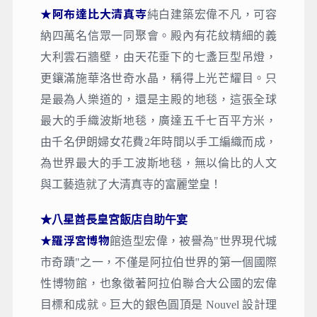
★阿布達比大清真寺
純白建築宏偉不凡，可容
納四萬名信眾一同聚會。殿內有花紋精細的義
大利雲石牆壁，由天花垂下的七盞巨型吊燈，
更鑲滿施華洛世奇水晶，稱得上光芒耀目。只
是最為人樂道的，還是主殿的地毯，這張全球
最大的手織波斯地毯，廣達五千七百平方米，
由千名伊朗婦女花費2年時間以手工編織而成，
為世界最大的手工波斯地毯，無以倫比的人文
與工藝造就了大清真寺的富麗堂皇！
★八星酋長皇宮飯店自助午宴
★羅浮宮博物
館造型宏偉，被譽為"世界現代城
市奇蹟"之一，不僅是阿拉伯世界的第一個國際
性博物館，也象徵著阿拉伯聯合大公國的宏偉
目標和成就。巨大的銀色圓頂是 Nouvel 設計理