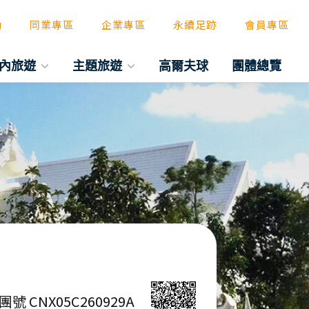
動
同業專區
企業專區
永續足跡
會員專區
內旅遊
主題旅遊
高爾夫球
團體總覽
團號 CNX05C260929A