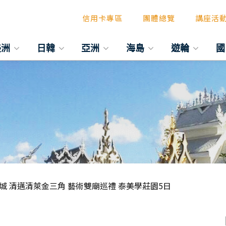
信用卡專區
團體總覽
講座活
美洲
日韓
亞洲
海島
遊輪
國
城 清邁清萊金三角 藝術雙廟巡禮 泰美學莊園5日