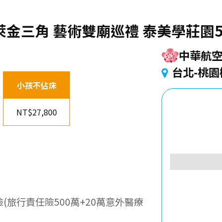
萊金三角 藝術雙廟巡禮 泰美學莊園
中華航
台北-桃園
小孩不佔床
NT$27,800
(旅行責任險500萬+20萬意外醫療