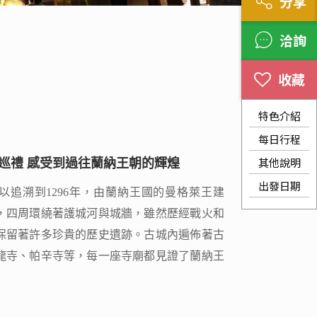
分享
洽詢
特色介紹
每日行程
其他說明
巡禮 感受到過往蘭納王朝的輝煌
巡禮 感受到過往蘭納王朝的輝煌
出發日期
以追溯到1296年，由蘭納王國的曼格萊王建
以追溯到1296年，由蘭納王國的曼格萊王建
，四周環繞著護城河與城牆，雖然歷經戰火和
，四周環繞著護城河與城牆，雖然歷經戰火和
保留著許多珍貴的歷史遺跡。古城內遍佈著古
保留著許多珍貴的歷史遺跡。古城內遍佈著古
龍寺、帕辛寺等，每一座寺廟都見證了蘭納王
龍寺、帕辛寺等，每一座寺廟都見證了蘭納王