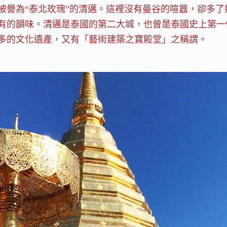
被譽為“泰北玫瑰”的清邁。這裡沒有曼谷的喧囂，卻多
的韻味。清邁是泰國的第二大城，也曾是泰國史上第一個獨立
多的文化遺產，又有「藝術建築之寶殿堂」之稱謂。