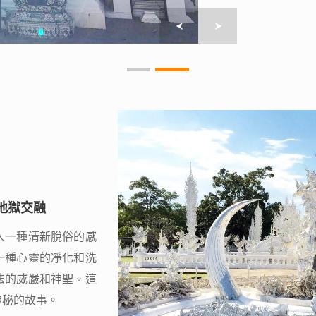
與地獄交融
與地獄交融
人一種清新脫俗的感
人一種清新脫俗的感
一種心靈的凈化和洗
一種心靈的凈化和洗
法的威嚴和神聖。這
法的威嚴和神聖。這
神秘的故事。
神秘的故事。