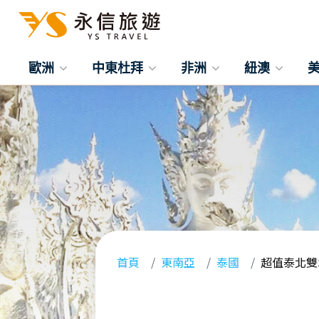
歐洲
中東杜拜
非洲
紐澳
首頁
東南亞
泰國
超值泰北雙