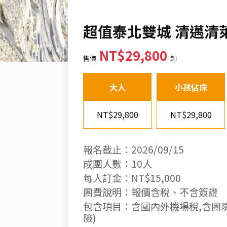
超值泰北雙城 清邁清
NT$29,800
售價
起
大人
小孩佔床
NT$29,800
NT$29,800
報名截止：2026/09/15
成團人數：10人
每人訂金：NT$15,000
團費說明：報價含稅、不含簽證
包含項目：含國內外機場稅,含團險
險)