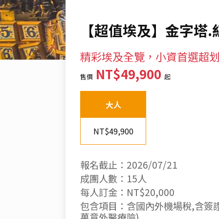
【超值埃及】金字塔.紅
精彩埃及全覽，小資首選超划算 
NT$49,900
售價
起
大人
NT$49,900
報名截止：2026/07/21
成團人數：15人
每人訂金：NT$20,000
包含項目：含國內外機場稅,含簽證費
萬意外醫療險)