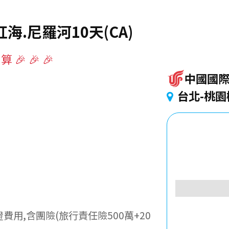
海.尼羅河10天(CA)
 🎉 🎉
中國國
台北-桃園
用,含團險(旅行責任險500萬+20