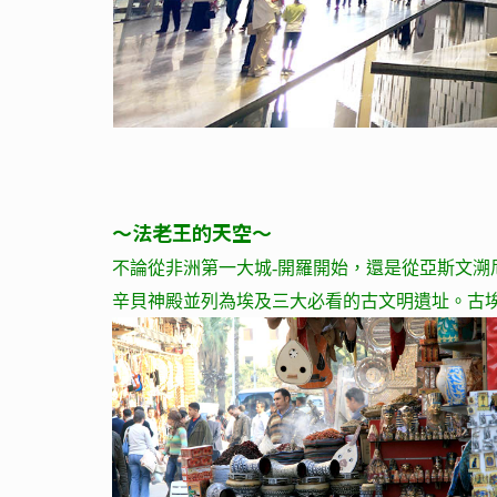
～法老王的天空～
不論從非洲第一大城-開羅開始，還是從亞斯文
辛貝神殿並列為埃及三大必看的古文明遺址。古