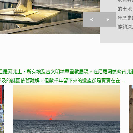
以無數
以無數
的土地。
的土地。
年歷史
年歷史
能夠深
能夠深
溯尼羅河北上，所有埃及古文明精華盡數展現。在尼羅河這條南北
埃及的謎團依舊難解，但數千年留下來的遺產卻是實實在在…