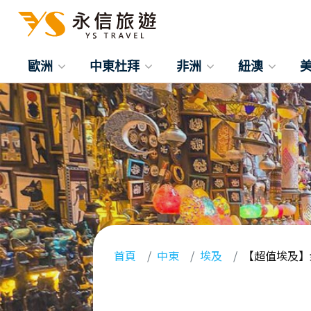
歐洲
中東杜拜
非洲
紐澳
首頁
中東
埃及
【超值埃及】金