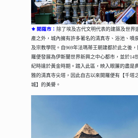
⚜ 開羅市：
除了埃及古代文明代表的建築及世界
產之外，城內擁有許多著名的清真寺、浴池、噴
及宗教學院。自969年法瑪蒂王朝建都於此之後，
羅便發展為伊斯蘭世界新興之中心都市，並於14
紀時達於黃金時期。踏入此區，映入眼簾的盡是
雅的清真寺尖塔，因此自古以來開羅便有【千塔
城】的美譽。