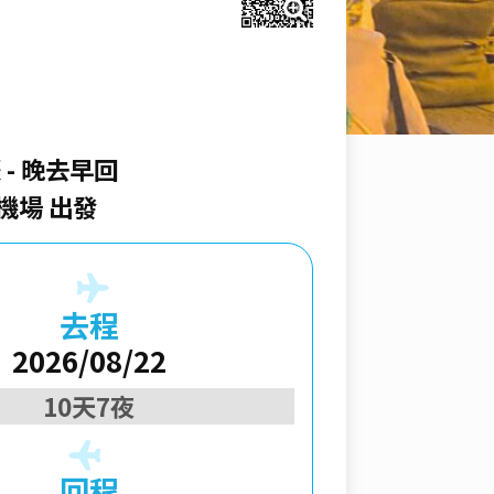
際
晚去早回
機場 出發
去程
2026/08/22
10天7夜
回程