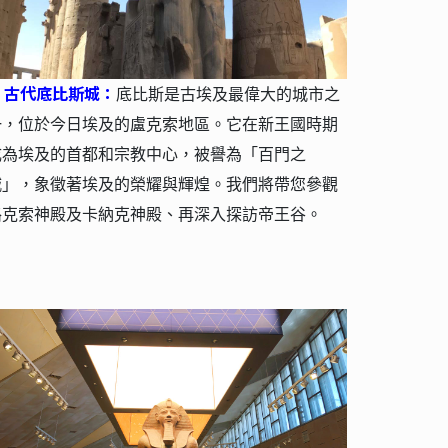
古代底比斯城：
⚜
底比斯是古埃及最偉大的城市之
一，位於今日埃及的盧克索地區。它在新王國時期
成為埃及的首都和宗教中心，被譽為「百門之
城」，象徵著埃及的榮耀與輝煌。我們將帶您參觀
路克索神殿及卡納克神殿、再深入探訪帝王谷。