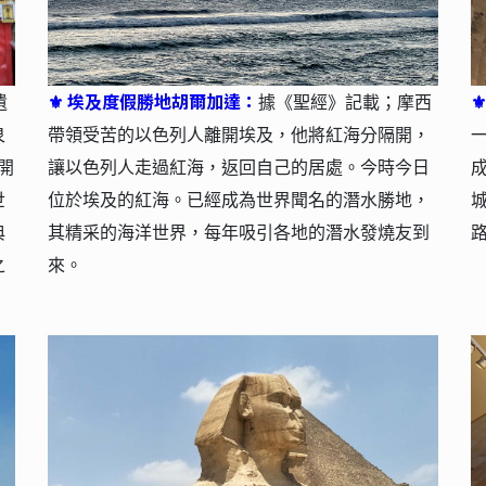
埃及度假勝地胡爾加達：
遺
⚜
據《聖經》記載；摩西
泉
帶領受苦的以色列人離開埃及，他將紅海分隔開，
開
讓以色列人走過紅海，返回自己的居處。今時今日
世
位於埃及的紅海。已經成為世界聞名的潛水勝地，
典
其精采的海洋世界，每年吸引各地的潛水發燒友到
之
來。