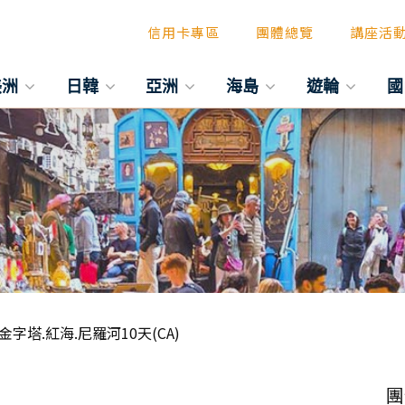
信用卡專區
團體總覽
講座活
美洲
日韓
亞洲
海島
遊輪
國
字塔.紅海.尼羅河10天(CA)
團