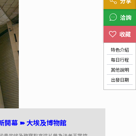
分享
洽詢
特色介紹
每日行程
其他說明
出發日期
全新開幕 ➽ 大埃及博物館
全新開幕 ➽ 大埃及博物館