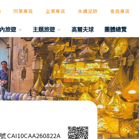
動
同業專區
企業專區
永續足跡
會員專區
內旅遊
主題旅遊
高爾夫球
團體總覽
號 CAI10CAA260822A