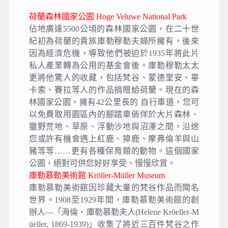
荷蘭森林國家公園 Hoge Veluwe National Park
佔地廣達5500公頃的森林國家公園，在二十世
紀初為荷蘭的貴族庫勒穆勒夫婦所擁有，後來
因為經濟危機，導致他們被迫於1935年將此片
私人產業轉為公用的基金會後。庫勒穆勒太太
更將他驚人的收藏，包括梵谷、蒙德里安、畢
卡索、賽拉等人的作品捐贈給荷蘭。現在的森
林國家公園，擁有42公里長的 自行車道，您可
以免費取用園區內的腳踏車倘佯於大片森林、
獵野荒地、草原、浮動沙地與沼澤之間，沿途
您或許有機會遇上紅鹿、獐鹿、摩弗倫羊與山
豬等等……更有各種保育類的動物。這個國家
公園，絕對可供您好好享受、慢慢欣賞。
庫勒慕勒美術館 Kröller-Müller Museum
庫勒慕勒美術館因珍藏大量的梵谷作品而聞名
世界。1908至1929年間，庫勒慕勒美術館的創
辦人—「海倫‧庫勒慕勒夫人(Helene Kröeller-M
üeller, 1869-1939)」收集了將近三百件梵谷之作