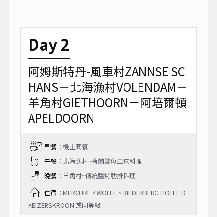
Day 2
阿姆斯特丹-風車村ZANNSE SC
HANS－北海漁村VOLENDAM－
羊角村GIETHOORN－阿培爾頓
APELDOORN
早餐
：機上套餐
午餐
：北海漁村~荷蘭鯡魚風味料理
晚餐
：羊角村~傳統醬烤肋排料理
住宿
：MERCURE ZWOLLE、BILDERBERG HOTEL DE
KEIZERSKROON 或同等級