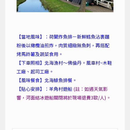
【當地風味】：荷蘭炸魚排－新鮮鱈魚沾裹麵
粉後以橄欖油煎炸，肉質細緻無魚刺，再搭配
烤馬鈴薯及蔬菜食用。
【下車照相】北海漁村～佛倫丹。風車村~木鞋
工廠、起司工廠。
【風味餐食】北海鯡魚排餐。
【貼心安排】：羊角村遊船
(註：如遇天氣影
響，河面結冰遊船關閉將於現場退費3歐/人)。