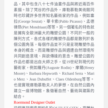
品，其中包含八十七件油畫作品與將近兩百件
素描。除了梵谷的作品外，庫勒慕勒美術館同
時也珍藏許多世界知名藝術家的作品，例如塞
拉(George Seurat)、畢卡索(Pablo Picasso)、孟德
律昂(Piet Mondriaan)等等。另一個著名的特色就
是擁有全歐洲最大的雕塑公園！不同於一般的
陳列方式，各式各樣的雕塑作品都是散列於各
個公園角落，每個作品並不只是呈現雕塑作品
本身的概念，而是雕塑作品與週遭自然環境所
共同創造意境、與欲傳達的意念。雕塑公園的
作品也都是出自大師之手，從19世紀到現代的
藝術家，例如羅丹(Auguste Rodin)、摩爾(Henry
Moore)、Barbara Hepworth、Richard Serra、Mari
o Merz、Jean Dubuffet、Claes Oldenburg等等。
也是實現庫勒慕勒夫人的夢想，在自然公園內
建立一座博物館，象徵著自然、藝術與建築的
結合。
Roermond Designer Outlet