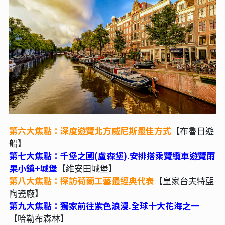
第六大焦點：深度遊覽北方威尼斯最佳方式
【布魯日遊
船】
第七大焦點：千堡之國(盧森堡).安排搭乘覽纜車遊覽雨
果小鎮+城堡
【維安田城堡】
第八大焦點：探訪荷蘭工藝最經典代表
【皇家台夫特藍
陶瓷廠】
第九大焦點：獨家前往紫色浪漫.全球十大花海之一
【哈勒布森林】