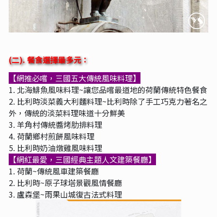
(二). 餐食選擇最多元：
【
網推必嚐，三國五
大傳統風味料理】
1. 北海鯡魚風味料理~讓您品嚐最道地的荷蘭傳統特色餐食
2. 比利時淡菜義大利麵料理~比利時除了手工巧克力著名之
外，傳統的淡菜料理味道十分鮮美
3. 羊角村傳統醬烤肋排料理
4. 荷蘭鄉村煎餅風味料理
5. 比利時奶油燉雞風味料理
【網紅最愛，三國經典主題人文建築餐廳】
1. 荷蘭~傳統風車建築餐廳
2. 比利時~原子球塔景觀風情餐廳
3. 盧森堡~雨果山城復古法式料理