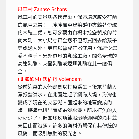
風車村 Zannse Schans
風車村的美景與各樣建築，保證讓您感受荷蘭
的風車之美！一座座風車建築群中夾雜著傳統
的
木鞋工房，您可
參觀由白楊木挖空製成的荷
蘭木靴，大小尺寸齊全您不但可買回去給孩子
穿或送人外，更可以當成花器使用，保證令您
愛不釋手。另外道地的乳酪工廠，聞名全球的
高達乳酪、艾登乳酪或煙燻乳酪在此一應俱
全。
(北海漁村) 沃倫丹 Volendam
從前這裏的人們都是以打魚爲生。後來荷蘭人
爲抵擋洪水，在北面建起了攔海大堤，海灣也
變成了現在的艾瑟湖。圍起來的地區變成內
海，將海水排出而成為淡水湖。所以打魚的人
漸漸少了，但如珍珠項鍊般環繞湖畔的漁村並
未因此而沒落，許多的漁村仍舊保有其傳統的
風貌，而吸引無數的觀光客。