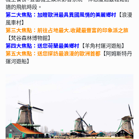
適的飛航時段。
第二大焦點：加贈歐洲最具異國風情的美麗鄉村
【
浪漫
風車村
】
第三大焦點：前往占地最大.收藏最豐富的印象派之旅
【梵谷森林博物館】
第四大焦點：送您荷蘭最美鄉村
【羊角村運河遊船】
第五大焦點：送您探訪最浪漫的歐洲首都
【阿姆斯特丹
運河遊船】