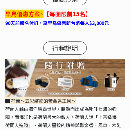
早鳥優惠方案~
【每團限前15名】
90天前報名付訂，享早鳥優惠新台幣每人$3,000元
行程說明
█ 荷蘭～五彩繽紛的鬱金香王國
～
荷蘭人藉由海洋稱霸世界，脫穎而出成為叱吒七海的強
國。而海洋也是荷蘭最大的敵人。荷蘭人說「上帝造海，
荷蘭人造陸」，荷蘭人堅毅的精神與鬱金香、風車、木鞋