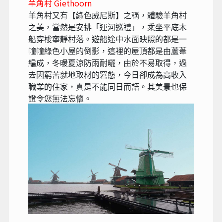
羊角村 Giethoorn
羊角村又有【綠色威尼斯】之稱，體驗羊角村
之美，當然是安排「運河巡禮」，乘坐平底木
船穿梭寧靜村落。遊船途中水面映照的都是一
幢幢綠色小屋的倒影，這裡的屋頂都是由蘆葦
編成，冬暖夏涼防雨耐曬，由於不易取得，過
去因窮苦就地取材的窘態，今日卻成為高收入
職業的住家，真是不能同日而語。其美景也保
證令您無法忘懷。