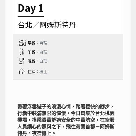
Day 1
台北／阿姆斯特丹
早餐
：自理
午餐
：自理
晚餐
：自理
住宿
：機上
帶著浮雲遊子的浪漫心情，踏著輕快的腳步，
行囊中裝滿無限的憧憬，今日齊集於台北桃園
機場，搭乘豪華舒適安全的中華航空，在空服
人員細心的照料之下，飛往荷蘭首都－阿姆斯
特丹。夜宿機上。