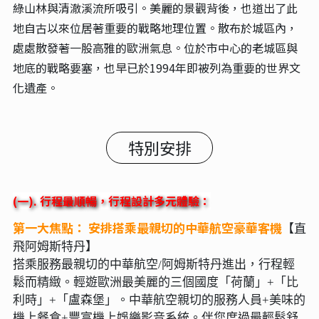
綠山林與清澈溪流所吸引。美麗的景觀背後，也道出了此
地自古以來位居著重要的戰略地理位置。散布於城區內，
處處散發著一股高雅的歐洲氣息。位於市中心的老城區與
地底的戰略要塞，也早已於1994年即被列為重要的世界文
化遺產。
特別安排
(一). 行程最順暢，行程設計多元體驗：
第一大焦點： 安排搭乘最親切的中華航空豪華客機
【
直
飛阿姆斯特丹
】
搭乘服務最親切的中華航空/阿姆斯特丹進出，行程輕
鬆而精緻。輕遊歐洲最美麗的三個國度「荷蘭」+「比
利時」+「盧森堡」。中華航空親切的服務人員+美味的
機上餐食+豐富機上娛樂影音系統。伴您度過最輕鬆舒