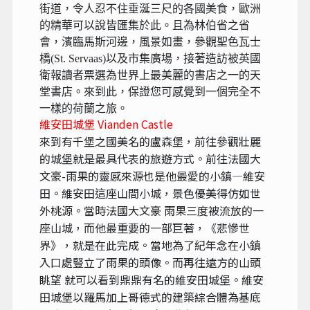
街道，令人忍不住垂涎三尺的各國美食，歐洲
的精華可以說皆匯集於此。且為林伯省之省
會，濱臨馬斯河邊，風景如畫，參觀聖色瓦士
橋(St. Servaas)以及市集廣場，接著造訪被英國
衛報讀者票選為世界上最美麗的書店之一的天
堂書店。來到此，保證您可感覺到一個完全不
一樣的荷蘭之旅。
維安田城堡 Vianden Castle
來到有千堡之國美名的盧森堡，前往參觀壯麗
的城堡就是最具代表的旅遊方式。前往法國大
文豪-雨果的靈感來源也是他最愛的小鎮—維安
田。維安田這座山間小城，景色優美得仿如世
外桃源。當時法國大文豪 雨果三度被流放的一
座山城，而他最重要的一部巨著，《悲慘世
界》，就是在此完成。當地為了紀年念在小鎮
入口處豎立了雨果的頭像。而再往遠方的山頭
眺望 就可以看到鼎鼎有名的維安田城堡。維安
田城堡以羅馬加上哥德式的建築綜合體為基底