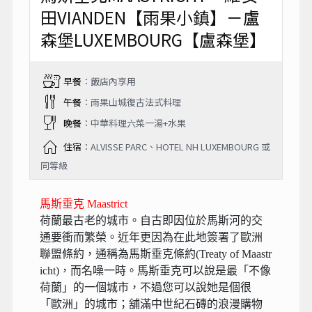
田VIANDEN【雨果小鎮】－盧
森堡LUXEMBOURG【盧森堡】
早餐
：飯店內享用
午餐
：雨果山城復古法式料理
晚餐
：中華料理六菜一湯+水果
住宿
：ALVISSE PARC、HOTEL NH LUXEMBOURG 或
同等級
馬斯垂克 Maastrict
荷蘭最古老的城市。自古即因位於馬斯河的交
通要衝而繁榮。近年更因為在此地簽署了歐洲
聯盟條約，通稱為馬斯垂克條約(Treaty of Maastr
icht)，而名噪一時。馬斯垂克可以說是最「不像
荷蘭」的一個城市，不過您可以說她是個很
「歐洲」的城市；舖滿中世紀石磚的浪漫購物