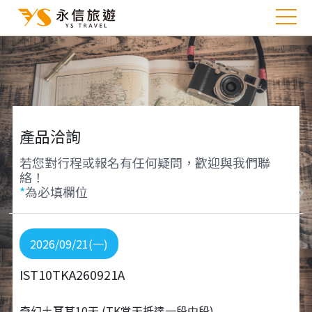
產品洽詢
若您對行程或報名有任何疑問，歡迎與我們聯
絡！
*
為必填欄位
2026/09/21(一)
IST10TKA260921A
奇幻土耳其10天 (TK當天抵達一段中段)