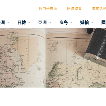
信用卡專區
團體總覽
講座活
美洲
日韓
亞洲
海島
遊輪
國