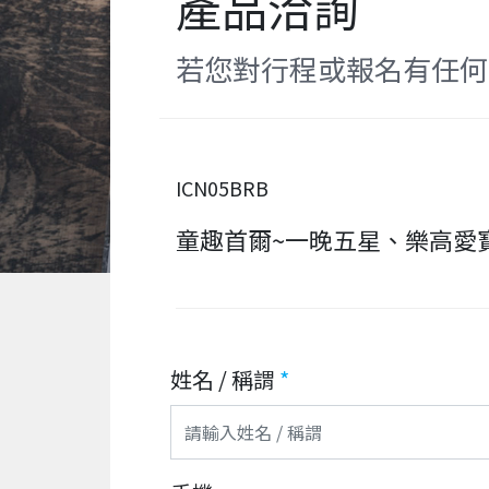
產品洽詢
若您對行程或報名有任何
ICN05BRB
童趣首爾~一晚五星、樂高愛寶
姓名 / 稱謂
*