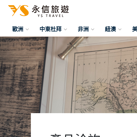
歐洲
中東杜拜
非洲
紐澳