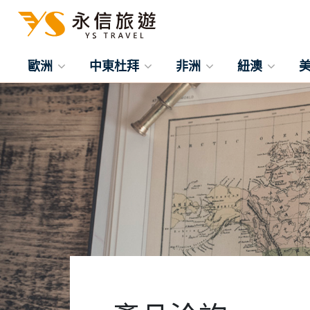
歐洲
中東杜拜
非洲
紐澳