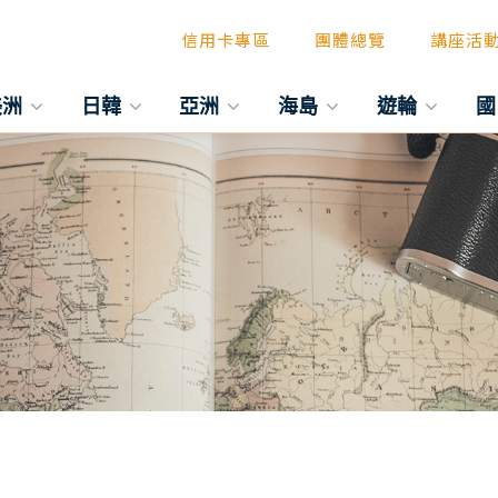
信用卡專區
團體總覽
講座活
美洲
日韓
亞洲
海島
遊輪
國