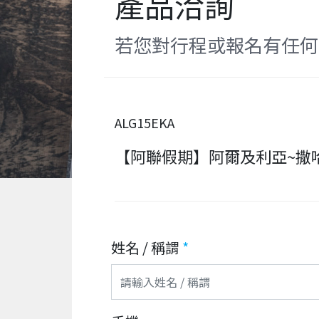
產品洽詢
若您對行程或報名有任何
ALG15EKA
【阿聯假期】阿爾及利亞~撒
姓名 / 稱謂
*