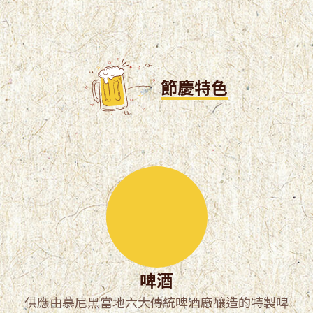
節慶特色
啤酒
供應由慕尼黑當地六大傳統啤酒廠釀造的特製啤