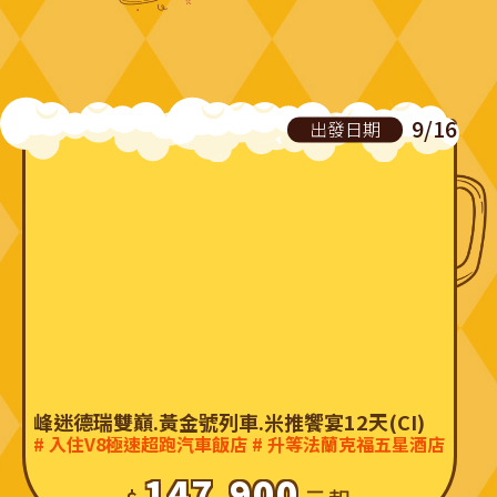
9/16
出發日期
峰迷德瑞雙巔.黃金號列車.米推饗宴12天(CI)
# 入住V8極速超跑汽車飯店 # 升等法蘭克福五星酒店
147,900