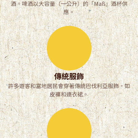
酒。啤酒以大容量（一公升）的「Maß」酒杯供
應。
傳統服飾
許多遊客和當地居民會穿著傳統巴伐利亞服飾，如
皮褲和連衣裙。