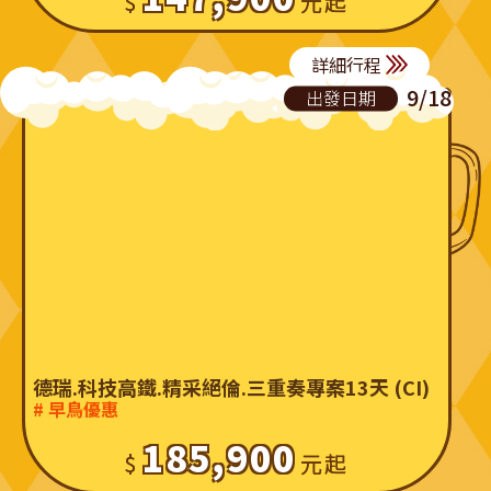
詳細行程
9/18
出發日期
德瑞.科技高鐵.精采絕倫.三重奏專案13天 (CI)
# 早鳥優惠
185,900